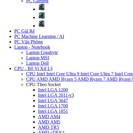
PC Gaming
PC Giá Rẻ
PC Machine Learning / AI
PC Văn Phòng
Laptop - Notebook
Laptop Gigabyte
Laptop MSI
Laptop Dell
CPU - Bộ Vi Xử Lý
CPU Intel
Intel Core Ultra 9
Intel Core Ultra 7
Intel Cor
CPU AMD
AMD Ryzen 5
AMD Ryzen 7
AMD Ryzen 
CPU Theo Socket
Intel LGA 1200
Intel LGA 2011-v3
Intel LGA 3647
Intel LGA 1700
Intel LGA 1851
AMD AM4
AMD AM5
AMD TR5
AMD sTRX4