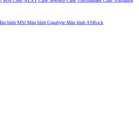
e MSI
Case NZXT
Case Segotep
Case Thermaltake
Case Xigmatek
àn hình MSI
Màn hình Gigabyte
Màn hình ASRock