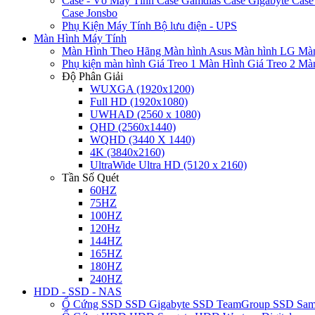
Case - Vỏ Máy Tính
Case Gamdias
Case Gigabyte
Case
Case Jonsbo
Phụ Kiện Máy Tính
Bộ lưu điện - UPS
Màn Hình Máy Tính
Màn Hình Theo Hãng
Màn hình Asus
Màn hình LG
Màn
Phụ kiện màn hình
Giá Treo 1 Màn Hình
Giá Treo 2 Mà
Độ Phân Giải
WUXGA (1920x1200)
Full HD (1920x1080)
UWHAD (2560 x 1080)
QHD (2560x1440)
WQHD (3440 X 1440)
4K (3840x2160)
UltraWide Ultra HD (5120 x 2160)
Tần Số Quét
60HZ
75HZ
100HZ
120Hz
144HZ
165HZ
180HZ
240HZ
HDD - SSD - NAS
Ổ Cứng SSD
SSD Gigabyte
SSD TeamGroup
SSD Sa