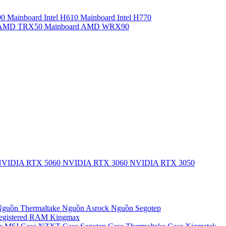
90
Mainboard Intel H610
Mainboard Intel H770
d AMD TRX50
Mainboard AMD WRX90
VIDIA RTX 5060
NVIDIA RTX 3060
NVIDIA RTX 3050
guồn Thermaltake
Nguồn Asrock
Nguồn Segotep
egistered
RAM Kingmax