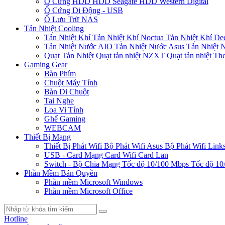
Ổ Cứng HDD
HDD Seagate
HDD Western Digital
Ổ Cứng Di Động - USB
Ổ Lưu Trữ NAS
Tản Nhiệt Cooling
Tản Nhiệt Khí
Tản Nhiệt Khí Noctua
Tản Nhiệt Khí De
Tản Nhiệt Nước AIO
Tản Nhiệt Nước Asus
Tản Nhiệt 
Quạt Tản Nhiệt
Quạt tản nhiệt NZXT
Quạt tản nhiệt Th
Gaming Gear
Bàn Phím
Chuột Máy Tính
Bàn Di Chuột
Tai Nghe
Loa Vi Tính
Ghế Gaming
WEBCAM
Thiết Bị Mạng
Thiết Bị Phát Wifi
Bộ Phát Wifi Asus
Bộ Phát Wifi Link
USB - Card Mạng
Card Wifi
Card Lan
Switch - Bộ Chia Mạng
Tốc độ 10/100 Mbps
Tốc độ 10
Phần Mềm Bản Quyền
Phần mềm Microsoft Windows
Phần mềm Microsoft Office
Hotline