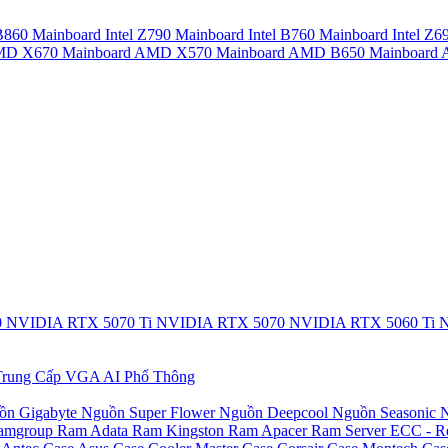
 B860
Mainboard Intel Z790
Mainboard Intel B760
Mainboard Intel Z6
AMD X670
Mainboard AMD X570
Mainboard AMD B650
Mainboar
0
NVIDIA RTX 5070 Ti
NVIDIA RTX 5070
NVIDIA RTX 5060 Ti
N
rung Cấp
VGA AI Phổ Thông
ồn Gigabyte
Nguồn Super Flower
Nguồn Deepcool
Nguồn Seasonic
N
amgroup
Ram Adata
Ram Kingston
Ram Apacer
Ram Server ECC - R