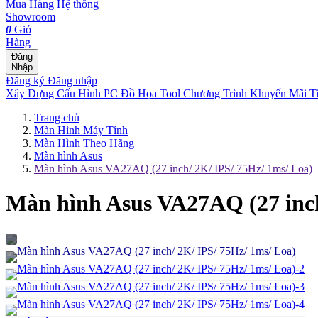
Mua Hàng
Hệ thống
Showroom
0
Giỏ
Hàng
Đăng
Nhập
Đăng ký
Đăng nhập
Xây Dựng Cấu Hình
PC Đồ Họa Tool
Chương Trình Khuyến Mãi
T
Trang chủ
Màn Hình Máy Tính
Màn Hình Theo Hãng
Màn hình Asus
Màn hình Asus VA27AQ (27 inch/ 2K/ IPS/ 75Hz/ 1ms/ Loa)
Màn hình Asus VA27AQ (27 inch