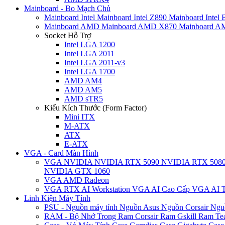
Mainboard - Bo Mạch Chủ
Mainboard Intel
Mainboard Intel Z890
Mainboard Intel
Mainboard AMD
Mainboard AMD X870
Mainboard 
Socket Hỗ Trợ
Intel LGA 1200
Intel LGA 2011
Intel LGA 2011-v3
Intel LGA 1700
AMD AM4
AMD AM5
AMD sTR5
Kiểu Kích Thước (Form Factor)
Mini ITX
M-ATX
ATX
E-ATX
VGA - Card Màn Hình
VGA NVIDIA
NVIDIA RTX 5090
NVIDIA RTX 508
NVIDIA GTX 1060
VGA AMD Radeon
VGA RTX AI Workstation
VGA AI Cao Cấp
VGA AI T
Linh Kiện Máy Tính
PSU - Nguồn máy tính
Nguồn Asus
Nguồn Corsair
Ngu
RAM - Bộ Nhớ Trong
Ram Corsair
Ram Gskill
Ram Te