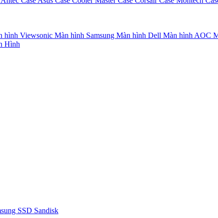
 Antec
Case Asus
Case Cooler Master
Case Corsair
Case Montech
Cas
 hình Viewsonic
Màn hình Samsung
Màn hình Dell
Màn hình AOC
M
n Hình
msung
SSD Sandisk