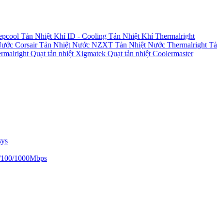
epcool
Tản Nhiệt Khí ID - Cooling
Tản Nhiệt Khí Thermalright
Nước Corsair
Tản Nhiệt Nước NZXT
Tản Nhiệt Nước Thermalright
Tả
ermalright
Quạt tản nhiệt Xigmatek
Quạt tản nhiệt Coolermaster
sys
/100/1000Mbps