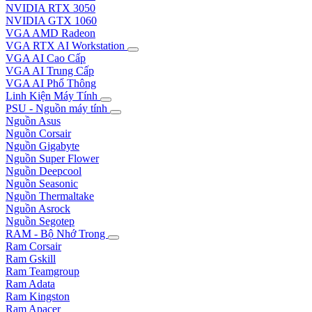
NVIDIA RTX 3050
NVIDIA GTX 1060
VGA AMD Radeon
VGA RTX AI Workstation
VGA AI Cao Cấp
VGA AI Trung Cấp
VGA AI Phổ Thông
Linh Kiện Máy Tính
PSU - Nguồn máy tính
Nguồn Asus
Nguồn Corsair
Nguồn Gigabyte
Nguồn Super Flower
Nguồn Deepcool
Nguồn Seasonic
Nguồn Thermaltake
Nguồn Asrock
Nguồn Segotep
RAM - Bộ Nhớ Trong
Ram Corsair
Ram Gskill
Ram Teamgroup
Ram Adata
Ram Kingston
Ram Apacer