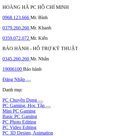
HOÀNG HÀ PC HỒ CHÍ MINH
0968.123.666
Mr. Bình
0379.260.260
Mr. Khanh
0359.072.072
Mr. Kiên
BẢO HÀNH - HỖ TRỢ KỸ THUẬT
0345.260.260
Mr. Nhân
19006100
Bảo hành
Đăng Nhập
Danh mục
PC Chuyên Dụng
PC Gaming, Học Tập
Mini PC Gaming
Basic PC Gaming
PC Photo Editing
PC Video Editing
PC 3D Design, Animation