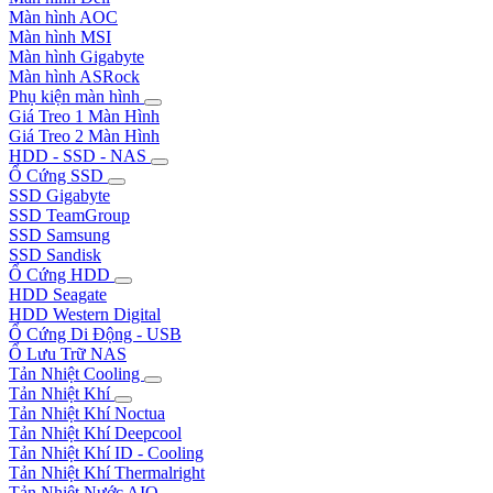
Màn hình AOC
Màn hình MSI
Màn hình Gigabyte
Màn hình ASRock
Phụ kiện màn hình
Giá Treo 1 Màn Hình
Giá Treo 2 Màn Hình
HDD - SSD - NAS
Ổ Cứng SSD
SSD Gigabyte
SSD TeamGroup
SSD Samsung
SSD Sandisk
Ổ Cứng HDD
HDD Seagate
HDD Western Digital
Ổ Cứng Di Động - USB
Ổ Lưu Trữ NAS
Tản Nhiệt Cooling
Tản Nhiệt Khí
Tản Nhiệt Khí Noctua
Tản Nhiệt Khí Deepcool
Tản Nhiệt Khí ID - Cooling
Tản Nhiệt Khí Thermalright
Tản Nhiệt Nước AIO