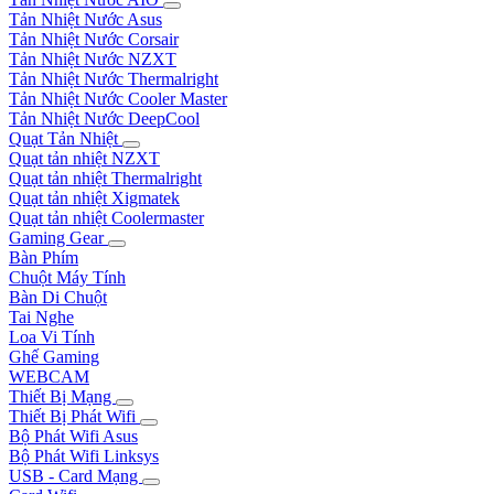
Tản Nhiệt Nước Asus
Tản Nhiệt Nước Corsair
Tản Nhiệt Nước NZXT
Tản Nhiệt Nước Thermalright
Tản Nhiệt Nước Cooler Master
Tản Nhiệt Nước DeepCool
Quạt Tản Nhiệt
Quạt tản nhiệt NZXT
Quạt tản nhiệt Thermalright
Quạt tản nhiệt Xigmatek
Quạt tản nhiệt Coolermaster
Gaming Gear
Bàn Phím
Chuột Máy Tính
Bàn Di Chuột
Tai Nghe
Loa Vi Tính
Ghế Gaming
WEBCAM
Thiết Bị Mạng
Thiết Bị Phát Wifi
Bộ Phát Wifi Asus
Bộ Phát Wifi Linksys
USB - Card Mạng