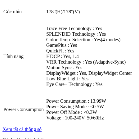
Góc nhìn
178°(H)/178°(V)
Trace Free Technology : Yes
SPLENDID Technology : Yes
Color Temp. Selection : Yes(4 modes)
GamePlus : Yes
QuickFit : Yes
Tính năng
HDCP : Yes, 1.4
VRR Technology : Yes (Adaptive-Sync)
Motion Sync : Yes
DisplayWidget : Yes, DisplayWidget Center
Low Blue Light : Yes
Eye Care+ Technology : Yes
Power Consumption : 13.99W
Power Saving Mode : <0.5W
Power Consumption
Power Off Mode : <0.3W
Voltage : 100-240V, 50/60Hz
Xem tất cả thông số