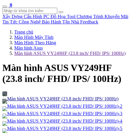
0
Xây Dựng Cấu Hình
PC Đồ Họa Tool
Chương Trình Khuyến Mãi
Tin Tức Công Nghệ
Bảo Hành Tận Nhà
Feedback
Trang chủ
Màn Hình Máy Tính
Màn Hình Theo Hãng
Màn hình Asus
Màn hình ASUS VY249HF (23.8 inch/ FHD/ IPS/ 100Hz)
Màn hình ASUS VY249HF
(23.8 inch/ FHD/ IPS/ 100Hz)