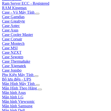
Ram Server ECC - Registered
RAM Kingmax
Case - Vỏ Máy Tính
Case Gamdias
Case Gigabyte
Case Antec
Case Asus
Case Cooler Master
Case Corsair
Case Montech
Case MSI
Case NZXT
Case Segotep
Case Thermaltake
Case Xigmatek
Case Jonsbo
Phụ Kiện Máy Tính
Bộ lưu điện - UPS
Màn Hình Máy Tính
Màn Hình Theo Hãng
Màn hình Asus
Màn hình LG
Màn hình Viewsonic
Màn hình Samsung
Màn hình Dell