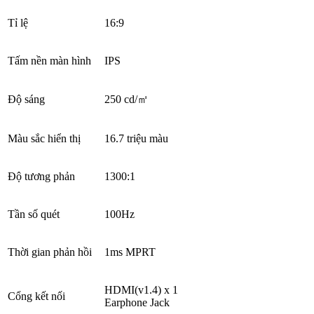
Tỉ lệ
16:9
Tấm nền màn hình
IPS
Độ sáng
250 cd/㎡
Màu sắc hiển thị
16.7 triệu màu
Độ tương phản
1300:1
Tần số quét
100Hz
Thời gian phản hồi
1ms MPRT
HDMI(v1.4) x 1
Cổng kết nối
Earphone Jack