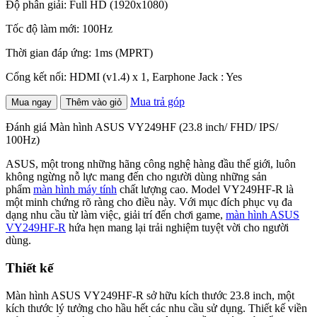
Độ phân giải: Full HD (1920x1080)
Tốc độ làm mới: 100Hz
Thời gian đáp ứng: 1ms (MPRT)
Cổng kết nối: HDMI (v1.4) x 1, Earphone Jack : Yes
Mua trả góp
Mua ngay
Thêm vào giỏ
Đánh giá Màn hình ASUS VY249HF (23.8 inch/ FHD/ IPS/
100Hz)
ASUS, một trong những hãng công nghệ hàng đầu thế giới, luôn
không ngừng nỗ lực mang đến cho người dùng những sản
phẩm
màn hình máy tính
chất lượng cao. Model VY249HF-R là
một minh chứng rõ ràng cho điều này. Với mục đích phục vụ đa
dạng nhu cầu từ làm việc, giải trí đến chơi game,
màn hình ASUS
VY249HF-R
hứa hẹn mang lại trải nghiệm tuyệt vời cho người
dùng.
Thiết kế
Màn hình ASUS VY249HF-R sở hữu kích thước 23.8 inch, một
kích thước lý tưởng cho hầu hết các nhu cầu sử dụng. Thiết kế viền