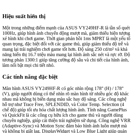
Hiệu suất hiển thị
Một trong những điểm mạnh của ASUS VY249HF-R là tần số quét
100Hz, giúp hình ảnh chuyển động mượt mà, giảm thiểu hiện tượng
xé hình khi chơi game. Thời gian phản hồi 1ms MPRT là một yếu tố
quan trọng, đặc biệt đối với các game thủ, giúp giảm thiểu độ trễ và
mang lại trải nghiệm chơi game tốt hơn. Độ sáng 250 cd/m² và khả
năng hiển thị 16.7 triệu màu mang lại hình ảnh sắc nét và rực rỡ. Độ
tương phản 1300:1 giúp tăng cường độ sâu và chi tiết của hình ảnh,
làm nổi bật mọi chi tiết nhỏ.
Các tính năng đặc biệt
Màn hình ASUS VY249HF-R có góc nhìn rộng 178° (H) / 178°
(V), giúp người dùng có thể nhìn rõ màn hình từ nhiều góc độ khác
nhau mà không bị biến dạng màu sắc hay độ sáng. Các công nghệ
hỗ trợ như Trace Free, SPLENDID, và Color Temp. Selection (4
chế độ) giúp tối ưu hóa chất lượng hình ảnh. Tính năng GamePlus
và QuickFit là các công cụ hữu ích cho game thủ và người dùng
chuyên nghiệp, giúp cải thiện trải nghiệm sử dụng. Công nghệ VRR
(Adaptive-Sync) và Motion Sync đảm bảo hình ảnh luôn mượt mà
và không bị giật lag. DisplayWidget và Low Blue Light giúp quản