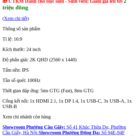
2
🎁 CTKM Dành cho Học sinh - Sinh viên: Giảm giá lên tới
triệu đồng
(Xem chi tiết)
Thông số sản phẩm
Tỉ lệ: 16:9
Kích thước: 24 inch
Độ phân giải: 2K QHD (2560 x 1440)
Tấm nền: IPS
Tần số quét: 100Hz
Thời gian đáp ứng: 5ms GTG (Fast), 8ms GTG
Cổng kết nối: 1x HDMI 2.1, 1x DP 1.4, 1x USB-C, 3x USB-A, 1x
USB-B
Xem chi nhánh còn hàng
Showroom Phường Cầu Giấy:
Số 41 Khúc Thừa Dụ, Phường
Cầu Giấy, Hà Nội
Showroom Phường Đống Đa:
Số 94E-94F