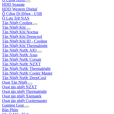
HDD Seagate
HDD Western Digital
Ổ Cứng Di Động - USB
Ổ Lưu Trữ NAS
Tản Nhiệt Cooling
Tản Nhiệt Khí
Tản Nhiệt Khí Noctua
Tản Nhiệt Khí Deepcool
Tản Nhiệt Khí ID - Cooling
Tản Nhiệt Khí Thermalright
Tản Nhiệt Nước AIO
Tản Nhiệt Nước Asus
Tản Nhiệt Nước Corsair
Tản Nhiệt Nước NZXT
Tản Nhiệt Nước Thermalright
Tản Nhiệt Nước Cooler Master
Tản Nhiệt Nước DeepCool
Quạt Tản Nhiệt
Quạt tản nhiệt NZXT
Quạt tản nhiệt Thermalright
Quạt tản nhiệt Xigmatek
Quạt tản nhiệt Coolermaster
Gaming Gear
Bàn Phím