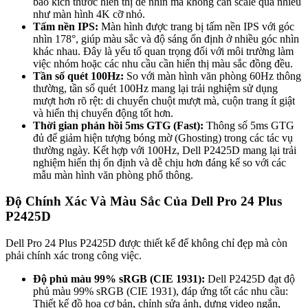
bảo kích thước hiển thị dễ nhìn mà không cần scale quá nhiều
như màn hình 4K cỡ nhỏ.
Tấm nền IPS:
Màn hình được trang bị tấm nền IPS với góc
nhìn 178°, giúp màu sắc và độ sáng ổn định ở nhiều góc nhìn
khác nhau. Đây là yếu tố quan trọng đối với môi trường làm
việc nhóm hoặc các nhu cầu cần hiển thị màu sắc đồng đều.
Tần số quét 100Hz:
So với màn hình văn phòng 60Hz thông
thường, tần số quét 100Hz mang lại trải nghiệm sử dụng
mượt hơn rõ rệt: di chuyển chuột mượt mà, cuộn trang ít giật
và hiển thị chuyển động tốt hơn.
Thời gian phản hồi 5ms GTG (Fast):
Thông số 5ms GTG
đủ để giảm hiện tượng bóng mờ (Ghosting) trong các tác vụ
thường ngày. Kết hợp với 100Hz, Dell P2425D mang lại trải
nghiệm hiển thị ổn định và dễ chịu hơn đáng kể so với các
mẫu màn hình văn phòng phổ thông.
Độ Chính Xác Và Màu Sắc Của Dell Pro 24 Plus
P2425D
Dell Pro 24 Plus P2425D được thiết kế để không chỉ đẹp mà còn
phải chính xác trong công việc.
Độ phủ màu 99% sRGB (CIE 1931):
Dell P2425D đạt độ
phủ màu 99% sRGB (CIE 1931), đáp ứng tốt các nhu cầu:
Thiết kế đồ họa cơ bản, chỉnh sửa ảnh, dựng video ngắn,