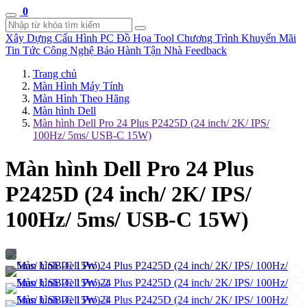
0
Xây Dựng Cấu Hình
PC Đồ Họa Tool
Chương Trình Khuyến Mãi
Tin Tức Công Nghệ
Bảo Hành Tận Nhà
Feedback
Trang chủ
Màn Hình Máy Tính
Màn Hình Theo Hãng
Màn hình Dell
Màn hình Dell Pro 24 Plus P2425D (24 inch/ 2K/ IPS/
100Hz/ 5ms/ USB-C 15W)
Màn hình Dell Pro 24 Plus
P2425D (24 inch/ 2K/ IPS/
100Hz/ 5ms/ USB-C 15W)