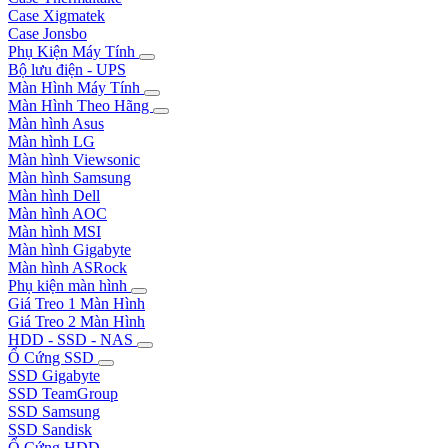
Case Xigmatek
Case Jonsbo
Phụ Kiện Máy Tính
Bộ lưu điện - UPS
Màn Hình Máy Tính
Màn Hình Theo Hãng
Màn hình Asus
Màn hình LG
Màn hình Viewsonic
Màn hình Samsung
Màn hình Dell
Màn hình AOC
Màn hình MSI
Màn hình Gigabyte
Màn hình ASRock
Phụ kiện màn hình
Giá Treo 1 Màn Hình
Giá Treo 2 Màn Hình
HDD - SSD - NAS
Ổ Cứng SSD
SSD Gigabyte
SSD TeamGroup
SSD Samsung
SSD Sandisk
Ổ Cứng HDD