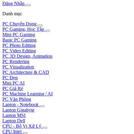
Đăng Nhập
Danh mục
PC Chuyên Dụng
PC Gaming, Học Tập
Mini PC Gaming
Basic PC Gaming
PC Photo Editing
PC Video Editing
PC 3D Design, Animation
PC Rendering
PC Visualization
PC Architecture & CAD
PC Đẹp
Mini PC AI
PC Giá Rẻ
PC Machine Learning / AI
PC Văn Phòng
Laptop - Notebook
Laptop Gigabyte
Laptop MSI
Laptop Dell
CPU - Bộ Vi Xử Lý
CPU Intel