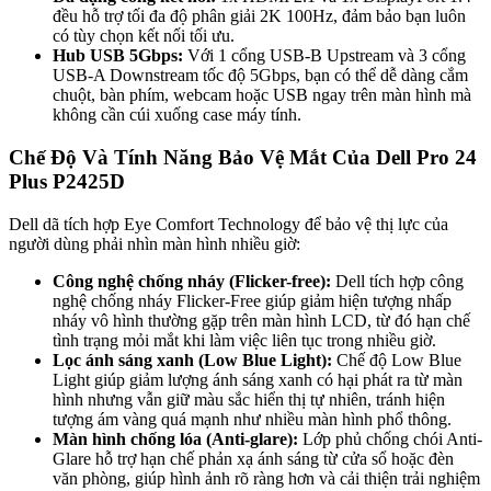
đều hỗ trợ tối đa độ phân giải 2K 100Hz, đảm bảo bạn luôn
có tùy chọn kết nối tối ưu.
Hub USB 5Gbps:
Với 1 cổng USB-B Upstream và 3 cổng
USB-A Downstream tốc độ 5Gbps, bạn có thể dễ dàng cắm
chuột, bàn phím, webcam hoặc USB ngay trên màn hình mà
không cần cúi xuống case máy tính.
Chế Độ Và Tính Năng Bảo Vệ Mắt Của Dell Pro 24
Plus P2425D
Dell dã tích hợp Eye Comfort Technology để bảo vệ thị lực của
người dùng phải nhìn màn hình nhiều giờ:
Công nghệ chống nháy (Flicker-free):
Dell tích hợp công
nghệ chống nháy Flicker-Free giúp giảm hiện tượng nhấp
nháy vô hình thường gặp trên màn hình LCD, từ đó hạn chế
tình trạng mỏi mắt khi làm việc liên tục trong nhiều giờ.
Lọc ánh sáng xanh (Low Blue Light):
Chế độ Low Blue
Light giúp giảm lượng ánh sáng xanh có hại phát ra từ màn
hình nhưng vẫn giữ màu sắc hiển thị tự nhiên, tránh hiện
tượng ám vàng quá mạnh như nhiều màn hình phổ thông.
Màn hình chống lóa (Anti-glare):
Lớp phủ chống chói Anti-
Glare hỗ trợ hạn chế phản xạ ánh sáng từ cửa sổ hoặc đèn
văn phòng, giúp hình ảnh rõ ràng hơn và cải thiện trải nghiệm