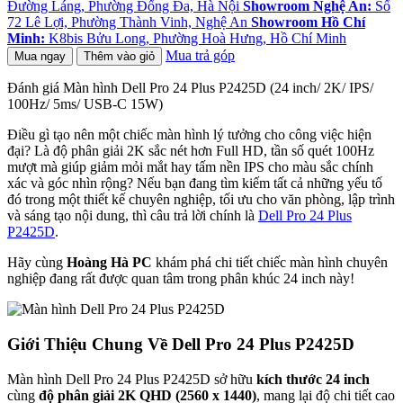
Đường Láng, Phường Đống Đa, Hà Nội
Showroom Nghệ An:
Số
72 Lê Lợi, Phường Thành Vinh, Nghệ An
Showroom Hồ Chí
Minh:
K8bis Bửu Long, Phường Hoà Hưng, Hồ Chí Minh
Mua trả góp
Mua ngay
Thêm vào giỏ
Đánh giá Màn hình Dell Pro 24 Plus P2425D (24 inch/ 2K/ IPS/
100Hz/ 5ms/ USB-C 15W)
Điều gì tạo nên một chiếc màn hình lý tưởng cho công việc hiện
đại? Là độ phân giải 2K sắc nét hơn Full HD, tần số quét 100Hz
mượt mà giúp giảm mỏi mắt hay tấm nền IPS cho màu sắc chính
xác và góc nhìn rộng? Nếu bạn đang tìm kiếm tất cả những yếu tố
đó trong một thiết kế chuyên nghiệp, tối ưu cho văn phòng, lập trình
và sáng tạo nội dung, thì câu trả lời chính là
Dell Pro 24 Plus
P2425D
.
Hãy cùng
Hoàng Hà PC
khám phá chi tiết chiếc màn hình chuyên
nghiệp đang rất được quan tâm trong phân khúc 24 inch này!
Giới Thiệu Chung Về Dell Pro 24 Plus P2425D
Màn hình Dell Pro 24 Plus P2425D sở hữu
kích thước 24 inch
cùng
độ phân giải 2K QHD (2560 x 1440)
, mang lại độ chi tiết cao