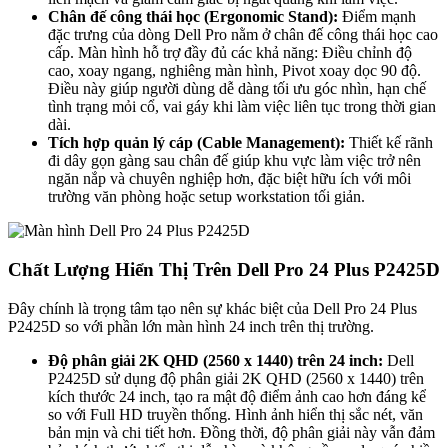
Chân đế công thái học (Ergonomic Stand):
Điểm mạnh
đặc trưng của dòng Dell Pro nằm ở chân đế công thái học cao
cấp. Màn hình hỗ trợ đầy đủ các khả năng: Điều chỉnh độ
cao, xoay ngang, nghiêng màn hình, Pivot xoay dọc 90 độ.
Điều này giúp người dùng dễ dàng tối ưu góc nhìn, hạn chế
tình trạng mỏi cổ, vai gáy khi làm việc liên tục trong thời gian
dài.
Tích hợp quản lý cáp (Cable Management):
Thiết kế rãnh
đi dây gọn gàng sau chân đế giúp khu vực làm việc trở nên
ngăn nắp và chuyên nghiệp hơn, đặc biệt hữu ích với môi
trường văn phòng hoặc setup workstation tối giản.
Chất Lượng Hiển Thị Trên Dell Pro 24 Plus P2425D
Đây chính là trọng tâm tạo nên sự khác biệt của Dell Pro 24 Plus
P2425D so với phần lớn màn hình 24 inch trên thị trường.
Độ phân giải 2K QHD (2560 x 1440) trên 24 inch:
Dell
P2425D sử dụng độ phân giải 2K QHD (2560 x 1440) trên
kích thước 24 inch, tạo ra mật độ điểm ảnh cao hơn đáng kể
so với Full HD truyền thống. Hình ảnh hiển thị sắc nét, văn
bản mịn và chi tiết hơn. Đồng thời, độ phân giải này vẫn đảm