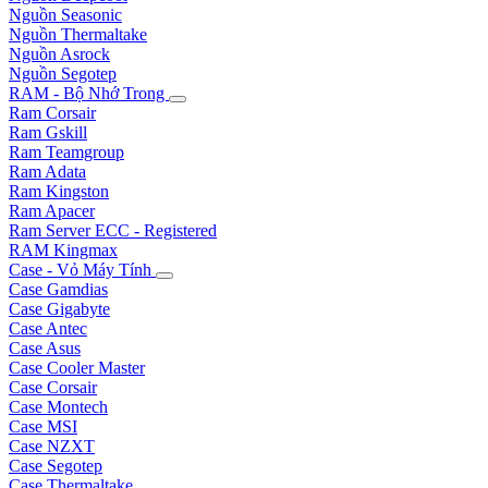
Nguồn Seasonic
Nguồn Thermaltake
Nguồn Asrock
Nguồn Segotep
RAM - Bộ Nhớ Trong
Ram Corsair
Ram Gskill
Ram Teamgroup
Ram Adata
Ram Kingston
Ram Apacer
Ram Server ECC - Registered
RAM Kingmax
Case - Vỏ Máy Tính
Case Gamdias
Case Gigabyte
Case Antec
Case Asus
Case Cooler Master
Case Corsair
Case Montech
Case MSI
Case NZXT
Case Segotep
Case Thermaltake