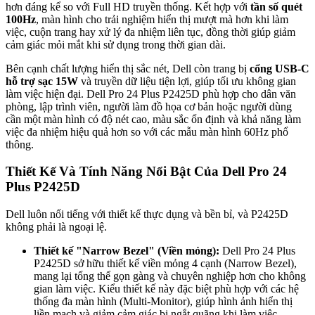
hơn đáng kể so với Full HD truyền thống. Kết hợp với
tần số quét
100Hz
, màn hình cho trải nghiệm hiển thị mượt mà hơn khi làm
việc, cuộn trang hay xử lý đa nhiệm liên tục, đồng thời giúp giảm
cảm giác mỏi mắt khi sử dụng trong thời gian dài.
Bên cạnh chất lượng hiển thị sắc nét, Dell còn trang bị
cổng USB-C
hỗ trợ sạc 15W
và truyền dữ liệu tiện lợi, giúp tối ưu không gian
làm việc hiện đại. Dell Pro 24 Plus P2425D phù hợp cho dân văn
phòng, lập trình viên, người làm đồ họa cơ bản hoặc người dùng
cần một màn hình có độ nét cao, màu sắc ổn định và khả năng làm
việc đa nhiệm hiệu quả hơn so với các mẫu màn hình 60Hz phổ
thông.
Thiết Kế Và Tính Năng Nổi Bật Của Dell Pro 24
Plus P2425D
Dell luôn nổi tiếng với thiết kế thực dụng và bền bỉ, và P2425D
không phải là ngoại lệ.
Thiết kế "Narrow Bezel" (Viền mỏng):
Dell Pro 24 Plus
P2425D sở hữu thiết kế viền mỏng 4 cạnh (Narrow Bezel),
mang lại tổng thể gọn gàng và chuyên nghiệp hơn cho không
gian làm việc. Kiểu thiết kế này đặc biệt phù hợp với các hệ
thống đa màn hình (Multi-Monitor), giúp hình ảnh hiển thị
liền mạch và giảm cảm giác bị ngắt quãng khi làm việc.