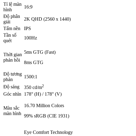
Tỉ lệ màn
16:9
hình
Độ phân
2K QHD (2560 x 1440)
giải
Tấm nền
IPS
Tần số
100Hz
quét
5ms GTG (Fast)
Thời gian
phản hồi
8ms GTG
Độ tương
1500:1
phản
2
Độ sáng
350 cd/m
Góc nhìn
178° (H) / 178° (V)
16.70 Million Colors
Màu sắc
màn hình
99% sRGB (CIE 1931)
Eye Comfort Technology