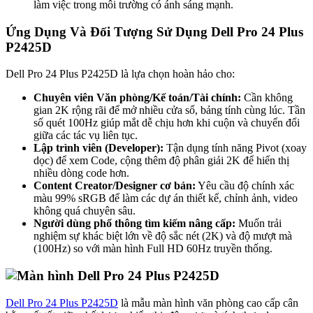
làm việc trong môi trường có ánh sáng mạnh.
Ứng Dụng Và Đối Tượng Sử Dụng Dell Pro 24 Plus
P2425D
Dell Pro 24 Plus P2425D là lựa chọn hoàn hảo cho:
Chuyên viên Văn phòng/Kế toán/Tài chính:
Cần không
gian 2K rộng rãi để mở nhiều cửa sổ, bảng tính cùng lúc. Tần
số quét 100Hz giúp mắt dễ chịu hơn khi cuộn và chuyển đổi
giữa các tác vụ liên tục.
Lập trình viên (Developer):
Tận dụng tính năng Pivot (xoay
dọc) để xem Code, cộng thêm độ phân giải 2K để hiển thị
nhiều dòng code hơn.
Content Creator/Designer cơ bản:
Yêu cầu độ chính xác
màu 99% sRGB để làm các dự án thiết kế, chỉnh ảnh, video
không quá chuyên sâu.
Người dùng phổ thông tìm kiếm nâng cấp:
Muốn trải
nghiệm sự khác biệt lớn về độ sắc nét (2K) và độ mượt mà
(100Hz) so với màn hình Full HD 60Hz truyền thống.
Dell Pro 24 Plus P2425D
là mẫu màn hình văn phòng cao cấp cân