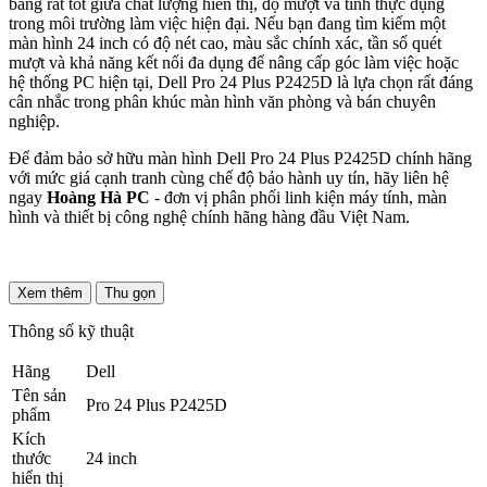
bằng rất tốt giữa chất lượng hiển thị, độ mượt và tính thực dụng
trong môi trường làm việc hiện đại. Nếu bạn đang tìm kiếm một
màn hình 24 inch có độ nét cao, màu sắc chính xác, tần số quét
mượt và khả năng kết nối đa dụng để nâng cấp góc làm việc hoặc
hệ thống PC hiện tại, Dell Pro 24 Plus P2425D là lựa chọn rất đáng
cân nhắc trong phân khúc màn hình văn phòng và bán chuyên
nghiệp.
Để đảm bảo sở hữu màn hình Dell Pro 24 Plus P2425D chính hãng
với mức giá cạnh tranh cùng chế độ bảo hành uy tín, hãy liên hệ
ngay
Hoàng Hà PC
- đơn vị phân phối linh kiện máy tính, màn
hình và thiết bị công nghệ chính hãng hàng đầu Việt Nam.
Xem thêm
Thu gọn
Thông số kỹ thuật
Hãng
Dell
Tên sản
Pro 24 Plus P2425D
phẩm
Kích
thước
24 inch
hiển thị