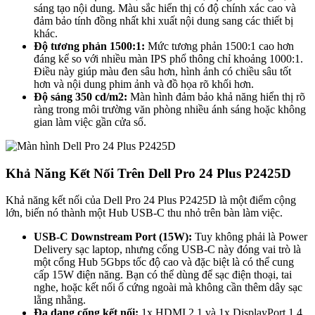
sáng tạo nội dung. Màu sắc hiển thị có độ chính xác cao và
đảm bảo tính đồng nhất khi xuất nội dung sang các thiết bị
khác.
Độ tương phản 1500:1:
Mức tương phản 1500:1 cao hơn
đáng kể so với nhiều màn IPS phổ thông chỉ khoảng 1000:1.
Điều này giúp màu đen sâu hơn, hình ảnh có chiều sâu tốt
hơn và nội dung phim ảnh và đồ họa rõ khối hơn.
Độ sáng 350 cd/m2:
Màn hình đảm bảo khả năng hiển thị rõ
ràng trong môi trường văn phòng nhiều ánh sáng hoặc không
gian làm việc gần cửa sổ.
Khả Năng Kết Nối Trên Dell Pro 24 Plus P2425D
Khả năng kết nối của Dell Pro 24 Plus P2425D là một điểm cộng
lớn, biến nó thành một Hub USB-C thu nhỏ trên bàn làm việc.
USB-C Downstream Port (15W):
Tuy không phải là Power
Delivery sạc laptop, nhưng cổng USB-C này đóng vai trò là
một cổng Hub 5Gbps tốc độ cao và đặc biệt là có thể cung
cấp 15W điện năng. Bạn có thể dùng để sạc điện thoại, tai
nghe, hoặc kết nối ổ cứng ngoài mà không cần thêm dây sạc
lằng nhằng.
Đa dạng cổng kết nối:
1x HDMI 2.1 và 1x DisplayPort 1.4