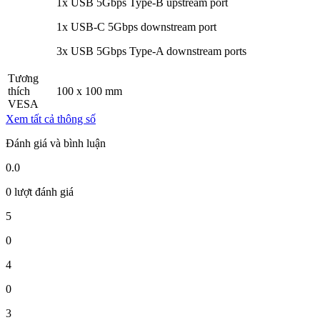
1x USB 5Gbps Type-B upstream port
1x USB-C 5Gbps downstream port
3x USB 5Gbps Type-A downstream ports
Tương
thích
100 x 100 mm
VESA
Xem tất cả thông số
Đánh giá và bình luận
0.0
0 lượt đánh giá
5
0
4
0
3