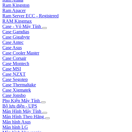
Ram Kingston
Ram Apacer
Ram Server ECC - Registered
RAM Kingmax
Case - Vỏ Máy Tính
Case Gamdias
Case Gigabyte
Case Antec
Case Asus
Case Cooler Master
Case Corsair
Case Montech
Case MSI
Case NZXT
Case Segotep
Case Thermaltake
Case Xigmatek
Case Jonsbo
Phụ Kiện Máy Tính
Bộ lưu điện - UPS
Màn Hình Máy Tính
Màn Hình Theo Hãng
Màn hình Asus
Màn hình LG