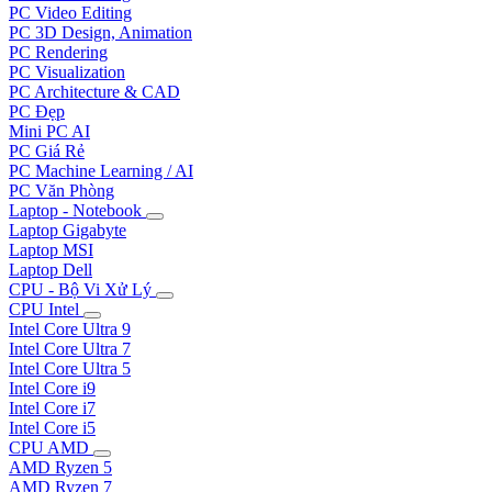
PC Video Editing
PC 3D Design, Animation
PC Rendering
PC Visualization
PC Architecture & CAD
PC Đẹp
Mini PC AI
PC Giá Rẻ
PC Machine Learning / AI
PC Văn Phòng
Laptop - Notebook
Laptop Gigabyte
Laptop MSI
Laptop Dell
CPU - Bộ Vi Xử Lý
CPU Intel
Intel Core Ultra 9
Intel Core Ultra 7
Intel Core Ultra 5
Intel Core i9
Intel Core i7
Intel Core i5
CPU AMD
AMD Ryzen 5
AMD Ryzen 7