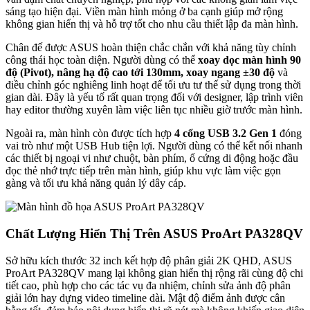
sáng tạo hiện đại. Viền màn hình mỏng ở ba cạnh giúp mở rộng
không gian hiển thị và hỗ trợ tốt cho nhu cầu thiết lập đa màn hình.
Chân đế được ASUS hoàn thiện chắc chắn với khả năng tùy chỉnh
công thái học toàn diện. Người dùng có thể
xoay dọc màn hình 90
độ (Pivot),
nâng hạ độ cao tới 130mm, xoay ngang ±30 độ
và
điều chỉnh góc nghiêng linh hoạt để tối ưu tư thế sử dụng trong thời
gian dài. Đây là yếu tố rất quan trọng đối với designer, lập trình viên
hay editor thường xuyên làm việc liên tục nhiều giờ trước màn hình.
Ngoài ra, màn hình còn được tích hợp
4 cổng USB 3.2 Gen 1
đóng
vai trò như một USB Hub tiện lợi. Người dùng có thể kết nối nhanh
các thiết bị ngoại vi như chuột, bàn phím, ổ cứng di động hoặc đầu
đọc thẻ nhớ trực tiếp trên màn hình, giúp khu vực làm việc gọn
gàng và tối ưu khả năng quản lý dây cáp.
Chất Lượng Hiển Thị Trên ASUS ProArt PA328QV
Sở hữu kích thước 32 inch kết hợp độ phân giải 2K QHD, ASUS
ProArt PA328QV mang lại không gian hiển thị rộng rãi cùng độ chi
tiết cao, phù hợp cho các tác vụ đa nhiệm, chỉnh sửa ảnh độ phân
giải lớn hay dựng video timeline dài. Mật độ điểm ảnh được cân