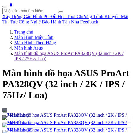
0
Xây Dựng Cấu Hình
PC Đồ Họa Tool
Chương Trình Khuyến Mãi
Tin Tức Công Nghệ
Bảo Hành Tận Nhà
Feedback
Trang chủ
Màn Hình Máy Tính
Màn Hình Theo Hãng
Màn hình Asus
Màn hình đồ họa ASUS ProArt PA328QV (32 inch / 2K /
IPS / 75Hz/ Loa)
Màn hình đồ họa ASUS ProArt
PA328QV (32 inch / 2K / IPS /
75Hz/ Loa)