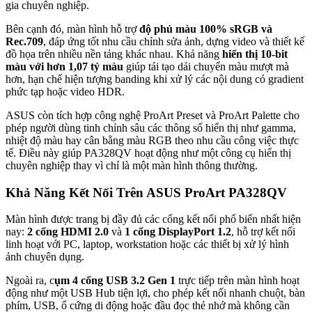
gia chuyên nghiệp.
Bên cạnh đó, màn hình hỗ trợ
độ phủ màu 100% sRGB và
Rec.709
, đáp ứng tốt nhu cầu chỉnh sửa ảnh, dựng video và thiết kế
đồ họa trên nhiều nền tảng khác nhau. Khả năng
hiển thị 10-bit
màu với hơn 1,07 tỷ màu
giúp tái tạo dải chuyển màu mượt mà
hơn, hạn chế hiện tượng banding khi xử lý các nội dung có gradient
phức tạp hoặc video HDR.
ASUS còn tích hợp công nghệ ProArt Preset và ProArt Palette cho
phép người dùng tinh chỉnh sâu các thông số hiển thị như gamma,
nhiệt độ màu hay cân bằng màu RGB theo nhu cầu công việc thực
tế. Điều này giúp PA328QV hoạt động như một công cụ hiển thị
chuyên nghiệp thay vì chỉ là một màn hình thông thường.
Khả Năng Kết Nối Trên ASUS ProArt PA328QV
Màn hình được trang bị đầy đủ các cổng kết nối phổ biến nhất hiện
nay:
2 cổng HDMI 2.0
và
1 cổng DisplayPort 1.2
, hỗ trợ kết nối
linh hoạt với PC, laptop, workstation hoặc các thiết bị xử lý hình
ảnh chuyên dụng.
Ngoài ra, c
ụm 4 cổng USB 3.2 Gen 1
trực tiếp trên màn hình hoạt
động như một USB Hub tiện lợi, cho phép kết nối nhanh chuột, bàn
phím, USB, ổ cứng di động hoặc đầu đọc thẻ nhớ mà không cần