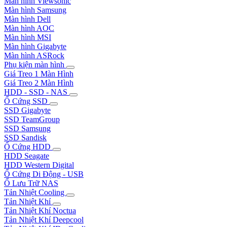
Màn hình Viewsonic
Màn hình Samsung
Màn hình Dell
Màn hình AOC
Màn hình MSI
Màn hình Gigabyte
Màn hình ASRock
Phụ kiện màn hình
Giá Treo 1 Màn Hình
Giá Treo 2 Màn Hình
HDD - SSD - NAS
Ổ Cứng SSD
SSD Gigabyte
SSD TeamGroup
SSD Samsung
SSD Sandisk
Ổ Cứng HDD
HDD Seagate
HDD Western Digital
Ổ Cứng Di Động - USB
Ổ Lưu Trữ NAS
Tản Nhiệt Cooling
Tản Nhiệt Khí
Tản Nhiệt Khí Noctua
Tản Nhiệt Khí Deepcool