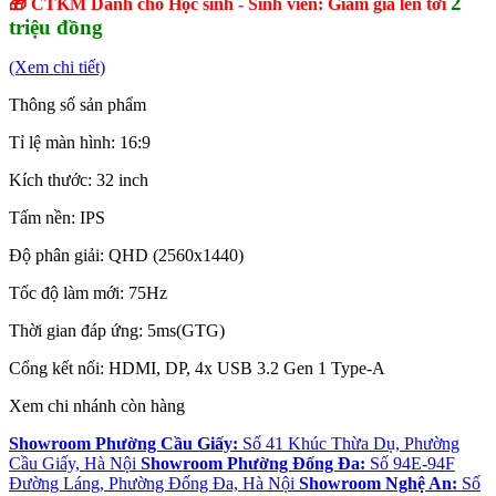
2
🎁 CTKM Dành cho Học sinh - Sinh viên: Giảm giá lên tới
triệu đồng
(Xem chi tiết)
Thông số sản phẩm
Tỉ lệ màn hình: 16:9
Kích thước: 32 inch
Tấm nền: IPS
Độ phân giải: QHD (2560x1440)
Tốc độ làm mới: 75Hz
Thời gian đáp ứng: 5ms(GTG)
Cổng kết nối: HDMI, DP, 4x USB 3.2 Gen 1 Type-A
Xem chi nhánh còn hàng
Showroom Phường Cầu Giấy:
Số 41 Khúc Thừa Dụ, Phường
Cầu Giấy, Hà Nội
Showroom Phường Đống Đa:
Số 94E-94F
Đường Láng, Phường Đống Đa, Hà Nội
Showroom Nghệ An:
Số