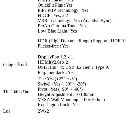
QuickFit Plus : Yes
PIP / PBP Technology : Yes
HDCP : Yes, 2.2
VRR Technology : Yes (Adaptive-Sync)
ProArt Chroma Tune : Yes
Low Blue Light : Yes
HDR (High Dynamic Range) Support : HDR10
Flicker-free : Yes
DisplayPort 1.2 x 1
HDMI(v2.0) x 2
Cổng kết nối
USB Hub : 4x USB 3.2 Gen 1 Type-A
Earphone Jack : Yes
Tilt : Yes (+23° ~ -5°)
Swivel : Yes (+30° ~ -30°)
Pivot : Yes (+90° ~ -90°)
Thiết kế cơ học
Height Adjustment : 0~130mm
VESA Wall Mounting : 100x100mm
Kensington Lock : Yes
Loa
2Wx2