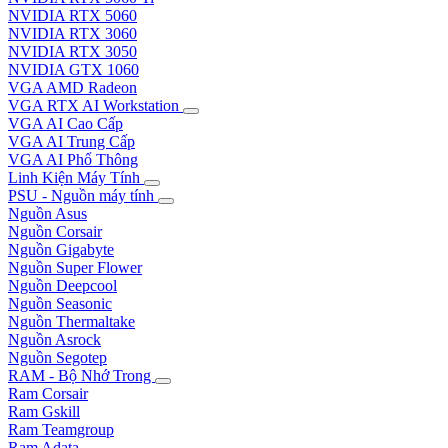
NVIDIA RTX 5060
NVIDIA RTX 3060
NVIDIA RTX 3050
NVIDIA GTX 1060
VGA AMD Radeon
VGA RTX AI Workstation
VGA AI Cao Cấp
VGA AI Trung Cấp
VGA AI Phổ Thông
Linh Kiện Máy Tính
PSU - Nguồn máy tính
Nguồn Asus
Nguồn Corsair
Nguồn Gigabyte
Nguồn Super Flower
Nguồn Deepcool
Nguồn Seasonic
Nguồn Thermaltake
Nguồn Asrock
Nguồn Segotep
RAM - Bộ Nhớ Trong
Ram Corsair
Ram Gskill
Ram Teamgroup
Ram Adata