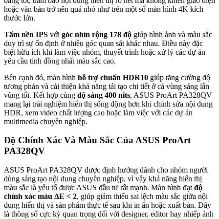
bằng tốt, đảm bảo nội dung hiển thị rõ nét mà không khiến giao diện
hoặc văn bản trở nên quá nhỏ như trên một số màn hình 4K kích
thước lớn.
Tấm nền IPS
với
góc nhìn rộng 178 độ
giúp hình ảnh và màu sắc
duy trì sự ổn định ở nhiều góc quan sát khác nhau. Điều này đặc
biệt hữu ích khi làm việc nhóm, thuyết trình hoặc xử lý các dự án
yêu cầu tính đồng nhất màu sắc cao.
Bên cạnh đó, màn hình
hỗ trợ chuẩn HDR10
giúp tăng cường độ
tương phản và cải thiện khả năng tái tạo chi tiết ở cả vùng sáng lẫn
vùng tối. Kết hợp cùng
độ sáng 400 nits
, ASUS ProArt PA328QV
mang lại trải nghiệm hiển thị sống động hơn khi chỉnh sửa nội dung
HDR, xem video chất lượng cao hoặc làm việc với các dự án
multimedia chuyên nghiệp.
Độ Chính Xác Và Màu Sắc Của ASUS ProArt
PA328QV
ASUS ProArt PA328QV được định hướng dành cho nhóm người
dùng sáng tạo nội dung chuyên nghiệp, vì vậy khả năng hiển thị
màu sắc là yếu tố được ASUS đầu tư rất mạnh. Màn hình đạt
độ
chính xác màu ΔE < 2
, giúp giảm thiểu sai lệch màu sắc giữa nội
dung hiển thị và sản phẩm thực tế sau khi in ấn hoặc xuất bản. Đây
là thông số cực kỳ quan trọng đối với designer, editor hay nhiếp ảnh