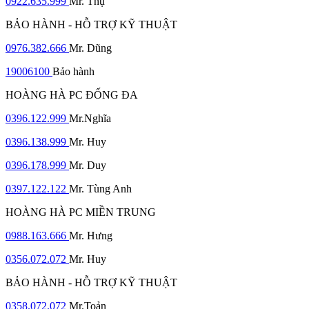
0922.635.999
Mr. Thụ
BẢO HÀNH - HỖ TRỢ KỸ THUẬT
0976.382.666
Mr. Dũng
19006100
Bảo hành
HOÀNG HÀ PC ĐỐNG ĐA
0396.122.999
Mr.Nghĩa
0396.138.999
Mr. Huy
0396.178.999
Mr. Duy
0397.122.122
Mr. Tùng Anh
HOÀNG HÀ PC MIỀN TRUNG
0988.163.666
Mr. Hưng
0356.072.072
Mr. Huy
BẢO HÀNH - HỖ TRỢ KỸ THUẬT
0358.072.072
Mr.Toản