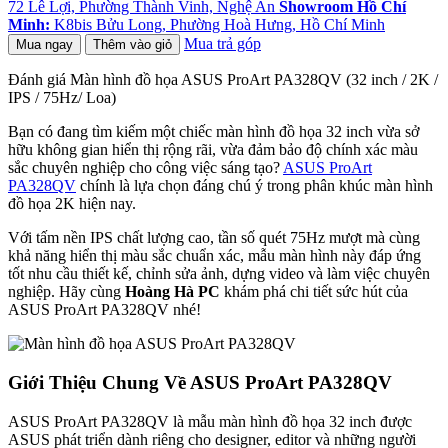
72 Lê Lợi, Phường Thành Vinh, Nghệ An
Showroom Hồ Chí
Minh:
K8bis Bửu Long, Phường Hoà Hưng, Hồ Chí Minh
Mua trả góp
Mua ngay
Thêm vào giỏ
Đánh giá Màn hình đồ họa ASUS ProArt PA328QV (32 inch / 2K /
IPS / 75Hz/ Loa)
Bạn có đang tìm kiếm một chiếc màn hình đồ họa 32 inch vừa sở
hữu không gian hiển thị rộng rãi, vừa đảm bảo độ chính xác màu
sắc chuyên nghiệp cho công việc sáng tạo?
ASUS ProArt
PA328QV
chính là lựa chọn đáng chú ý trong phân khúc màn hình
đồ họa 2K hiện nay.
Với tấm nền IPS chất lượng cao, tần số quét 75Hz mượt mà cùng
khả năng hiển thị màu sắc chuẩn xác, mẫu màn hình này đáp ứng
tốt nhu cầu thiết kế, chỉnh sửa ảnh, dựng video và làm việc chuyên
nghiệp. Hãy cùng
Hoàng Hà PC
khám phá chi tiết sức hút của
ASUS ProArt PA328QV nhé!
Giới Thiệu Chung Về ASUS ProArt PA328QV
ASUS ProArt PA328QV là mẫu màn hình đồ họa 32 inch được
ASUS phát triển dành riêng cho designer, editor và những người