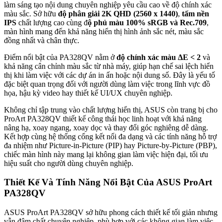
làm sáng tạo nội dung chuyên nghiệp yêu cầu cao về độ chính xác
màu sắc. Sở hữu
độ phân giải 2K QHD (2560 x 1440)
,
tấm nền
IPS
chất lượng cao cùng đ
ộ phủ màu 100% sRGB và Rec.709
,
màn hình mang đến khả năng hiển thị hình ảnh sắc nét, màu sắc
đồng nhất và chân thực.
Điểm nổi bật của PA328QV nằm ở
độ chính xác màu ΔE < 2
và
khả năng cân chỉnh màu sắc từ nhà máy, giúp hạn chế sai lệch hiển
thị khi làm việc với các dự án in ấn hoặc nội dung số. Đây là yếu tố
đặc biệt quan trọng đối với người dùng làm việc trong lĩnh vực đồ
họa, hậu kỳ video hay thiết kế UI/UX chuyên nghiệp.
Không chỉ tập trung vào chất lượng hiển thị, ASUS còn trang bị cho
ProArt PA328QV thiết kế công thái học linh hoạt với khả năng
nâng hạ, xoay ngang, xoay dọc và thay đổi góc nghiêng dễ dàng.
Kết hợp cùng hệ thống cổng kết nối đa dạng và các tính năng hỗ trợ
đa nhiệm như Picture-in-Picture (PIP) hay Picture-by-Picture (PBP),
chiếc màn hình này mang lại không gian làm việc hiện đại, tối ưu
hiệu suất cho người dùng chuyên nghiệp.
Thiết Kế Và Tính Năng Nổi Bật Của ASUS ProArt
PA328QV
ASUS ProArt PA328QV sở hữu phong cách thiết kế tối giản nhưng
vẫn đậm chất chuyên nghiệp, phù hợp với các không gian làm việc