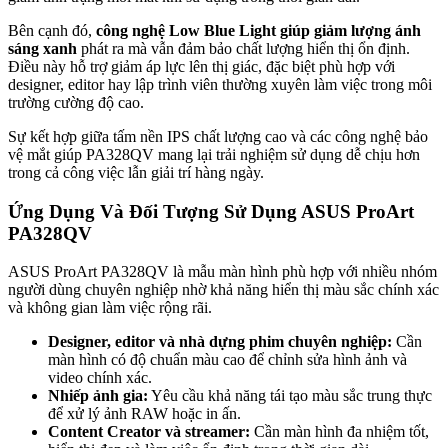
Bên cạnh đó,
công nghệ Low Blue Light giúp giảm lượng ánh
sáng xanh
phát ra mà vẫn đảm bảo chất lượng hiển thị ổn định.
Điều này hỗ trợ giảm áp lực lên thị giác, đặc biệt phù hợp với
designer, editor hay lập trình viên thường xuyên làm việc trong môi
trường cường độ cao.
Sự kết hợp giữa tấm nền IPS chất lượng cao và các công nghệ bảo
vệ mắt giúp PA328QV mang lại trải nghiệm sử dụng dễ chịu hơn
trong cả công việc lẫn giải trí hàng ngày.
Ứng Dụng Và Đối Tượng Sử Dụng ASUS ProArt
PA328QV
ASUS ProArt PA328QV là mẫu màn hình phù hợp với nhiều nhóm
người dùng chuyên nghiệp nhờ khả năng hiển thị màu sắc chính xác
và không gian làm việc rộng rãi.
Designer, editor và nhà dựng phim chuyên nghiệp:
Cần
màn hình có độ chuẩn màu cao để chỉnh sửa hình ảnh và
video chính xác.
Nhiếp ảnh gia:
Yêu cầu khả năng tái tạo màu sắc trung thực
để xử lý ảnh RAW hoặc in ấn.
Content Creator và streamer:
Cần màn hình đa nhiệm tốt,