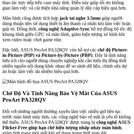
thao tác trực tiếp trên case máy tính. Điều này giúp tối ưu không
gian làm việc và cải thiện khả năng quản lý dây cáp hiệu quả hơn.
Màn hình cũng được tích hợp
jack tai nghe 3.5mm
giúp người
dùng thuận tiện sử dụng thiết bị âm thanh cá nhân khi làm việc hoặc
giải trí. Đồng thời,
công nghệ Adaptive-Sync
hỗ trợ đồng bộ tốc độ
khung hình giữa GPU và màn hình, giảm hiện tượng xé hình khi
xem video hoặc chơi game nhẹ.
Đặc biệt, ASUS ProArt PA328QV còn hỗ trợ các
chế độ Picture-
in-Picture (PIP) và Picture-by-Picture (PBP)
. Đây là tính năng
hữu ích cho người dùng chuyên nghiệp khi cần hiển thị đồng thời
nhiều nguồn nội dung khác nhau để so sánh dữ liệu, chỉnh sửa dự
án hoặc làm việc đa nhiệm hiệu quả hơn.
Chế Độ Và Tính Năng Bảo Vệ Mắt Của ASUS
ProArt PA328QV
Đối với những người thường xuyên làm việc nhiều giờ liên tục
trước màn hình máy tính, các công nghệ bảo vệ mắt là yếu tố không
thể thiếu. ASUS ProArt PA328QV được trang bị
công nghệ ASUS
Flicker-Free
giúp hạn chế hiện tượng nhấp nháy màn hình
,
giảm tình trạng mỏi mắt khi sử dụng trong thời gian dài.