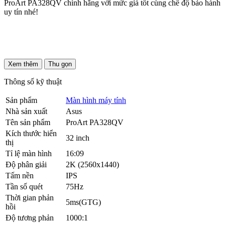
ProArt PA328QV chính hãng với mức giá tốt cùng chế độ bảo hành
uy tín nhé!
Xem thêm
Thu gọn
Thông số kỹ thuật
Sản phẩm
Màn hình máy tính
Nhà sản xuất
Asus
Tên sản phẩm
ProArt PA328QV
Kích thước hiển
32 inch
thị
Tỉ lệ màn hình
16:09
Độ phân giải
2K (2560x1440)
Tấm nền
IPS
Tần số quét
75Hz
Thời gian phản
5ms(GTG)
hồi
Độ tương phản
1000:1