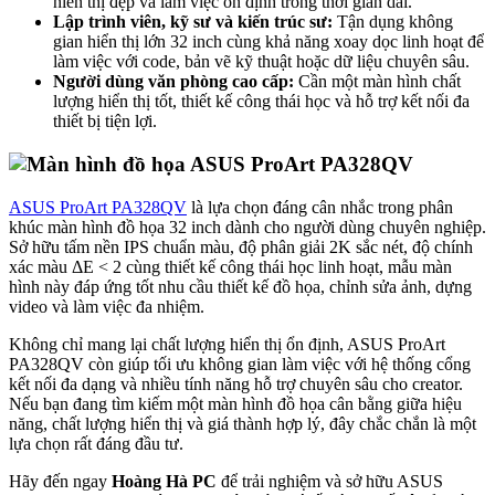
hiển thị đẹp và làm việc ổn định trong thời gian dài.
Lập trình viên, kỹ sư và kiến trúc sư:
Tận dụng không
gian hiển thị lớn 32 inch cùng khả năng xoay dọc linh hoạt để
làm việc với code, bản vẽ kỹ thuật hoặc dữ liệu chuyên sâu.
Người dùng văn phòng cao cấp:
Cần một màn hình chất
lượng hiển thị tốt, thiết kế công thái học và hỗ trợ kết nối đa
thiết bị tiện lợi.
ASUS ProArt PA328QV
là lựa chọn đáng cân nhắc trong phân
khúc màn hình đồ họa 32 inch dành cho người dùng chuyên nghiệp.
Sở hữu tấm nền IPS chuẩn màu, độ phân giải 2K sắc nét, độ chính
xác màu ΔE < 2 cùng thiết kế công thái học linh hoạt, mẫu màn
hình này đáp ứng tốt nhu cầu thiết kế đồ họa, chỉnh sửa ảnh, dựng
video và làm việc đa nhiệm.
Không chỉ mang lại chất lượng hiển thị ổn định, ASUS ProArt
PA328QV còn giúp tối ưu không gian làm việc với hệ thống cổng
kết nối đa dạng và nhiều tính năng hỗ trợ chuyên sâu cho creator.
Nếu bạn đang tìm kiếm một màn hình đồ họa cân bằng giữa hiệu
năng, chất lượng hiển thị và giá thành hợp lý, đây chắc chắn là một
lựa chọn rất đáng đầu tư.
Hãy đến ngay
Hoàng Hà PC
để trải nghiệm và sở hữu ASUS