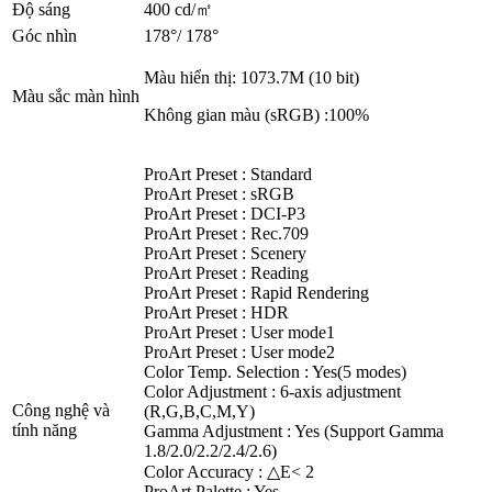
Độ sáng
400 cd/㎡
Góc nhìn
178°/ 178°
Màu hiển thị: 1073.7M (10 bit)
Màu sắc màn hình
Không gian màu (sRGB) :100%
ProArt Preset : Standard
ProArt Preset : sRGB
ProArt Preset : DCI-P3
ProArt Preset : Rec.709
ProArt Preset : Scenery
ProArt Preset : Reading
ProArt Preset : Rapid Rendering
ProArt Preset : HDR
ProArt Preset : User mode1
ProArt Preset : User mode2
Color Temp. Selection : Yes(5 modes)
Color Adjustment : 6-axis adjustment
Công nghệ và
(R,G,B,C,M,Y)
tính năng
Gamma Adjustment : Yes (Support Gamma
1.8/2.0/2.2/2.4/2.6)
Color Accuracy : △E< 2
ProArt Palette : Yes