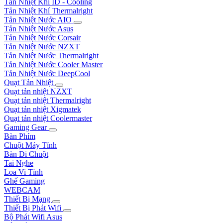
Tản Nhiệt Khí ID - Cooling
Tản Nhiệt Khí Thermalright
Tản Nhiệt Nước AIO
Tản Nhiệt Nước Asus
Tản Nhiệt Nước Corsair
Tản Nhiệt Nước NZXT
Tản Nhiệt Nước Thermalright
Tản Nhiệt Nước Cooler Master
Tản Nhiệt Nước DeepCool
Quạt Tản Nhiệt
Quạt tản nhiệt NZXT
Quạt tản nhiệt Thermalright
Quạt tản nhiệt Xigmatek
Quạt tản nhiệt Coolermaster
Gaming Gear
Bàn Phím
Chuột Máy Tính
Bàn Di Chuột
Tai Nghe
Loa Vi Tính
Ghế Gaming
WEBCAM
Thiết Bị Mạng
Thiết Bị Phát Wifi
Bộ Phát Wifi Asus