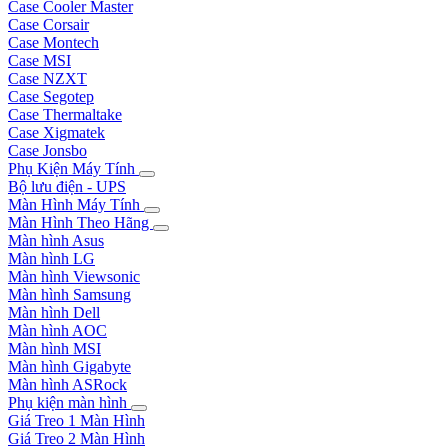
Case Cooler Master
Case Corsair
Case Montech
Case MSI
Case NZXT
Case Segotep
Case Thermaltake
Case Xigmatek
Case Jonsbo
Phụ Kiện Máy Tính
Bộ lưu điện - UPS
Màn Hình Máy Tính
Màn Hình Theo Hãng
Màn hình Asus
Màn hình LG
Màn hình Viewsonic
Màn hình Samsung
Màn hình Dell
Màn hình AOC
Màn hình MSI
Màn hình Gigabyte
Màn hình ASRock
Phụ kiện màn hình
Giá Treo 1 Màn Hình
Giá Treo 2 Màn Hình