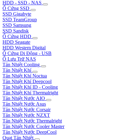
HDD - SSD - NAS
Ổ Cứng SSD
SSD Gigabyte
SSD TeamGroup
SSD Samsung
SSD Sandisk
Ổ Cứng HDD
HDD Seagate
HDD Western Digital
Ổ Cứng Di Động - USB
Ổ Lưu Trữ NAS
Tản Nhiệt Cooling
Tản Nhiệt Khí
Tản Nhiệt Khí Noctua
Tản Nhiệt Khí Deepcool
Tản Nhiệt Khí ID - Cooling
Tản Nhiệt Khí Thermalright
Tản Nhiệt Nước AIO
Tản Nhiệt Nước Asus
Tản Nhiệt Nước Corsair
Tản Nhiệt Nước NZXT
Tản Nhiệt Nước Thermalright
Tản Nhiệt Nước Cooler Master
Tản Nhiệt Nước DeepCool
Quạt Tản Nhiệt