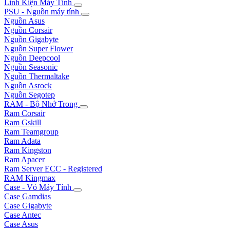
Linh Kiện Máy Tính
PSU - Nguồn máy tính
Nguồn Asus
Nguồn Corsair
Nguồn Gigabyte
Nguồn Super Flower
Nguồn Deepcool
Nguồn Seasonic
Nguồn Thermaltake
Nguồn Asrock
Nguồn Segotep
RAM - Bộ Nhớ Trong
Ram Corsair
Ram Gskill
Ram Teamgroup
Ram Adata
Ram Kingston
Ram Apacer
Ram Server ECC - Registered
RAM Kingmax
Case - Vỏ Máy Tính
Case Gamdias
Case Gigabyte
Case Antec
Case Asus