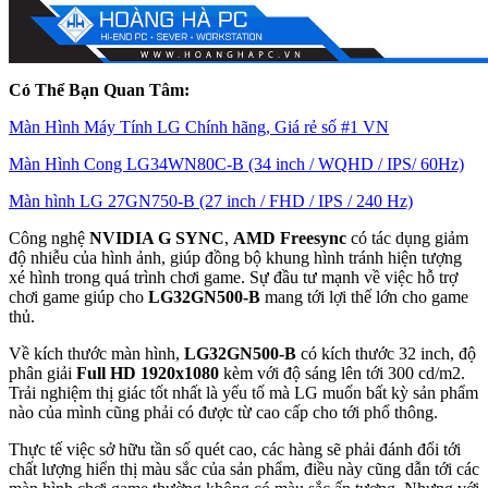
Có Thể Bạn Quan Tâm:
Màn Hình Máy Tính LG Chính hãng, Giá rẻ số #1 VN
Màn Hình Cong LG34WN80C-B (34 inch / WQHD / IPS/ 60Hz)
Màn hình LG 27GN750-B (27 inch / FHD / IPS / 240 Hz)
Công nghệ
NVIDIA G SYNC
,
AMD Freesync
có tác dụng giảm
độ nhiễu của hình ảnh, giúp đồng bộ khung hình tránh hiện tượng
xé hình trong quá trình chơi game. Sự đầu tư mạnh về việc hỗ trợ
chơi game giúp cho
LG32GN500-B
mang tới lợi thế lớn cho game
thủ.
Về kích thước màn hình,
LG32GN500-B
có kích thước 32 inch, độ
phân giải
Full HD 1920x1080
kèm với độ sáng lên tới 300 cd/m2.
Trải nghiệm thị giác tốt nhất là yếu tố mà LG muốn bất kỳ sản phẩm
nào của mình cũng phải có được từ cao cấp cho tới phổ thông.
Thực tế việc sở hữu tần số quét cao, các hàng sẽ phải đánh đổi tới
chất lượng hiển thị màu sắc của sản phẩm, điều này cũng dẫn tới các