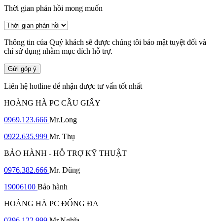
Thời gian phản hồi mong muốn
Thông tin của Quý khách sẽ được chúng tôi bảo mật tuyệt đối và
chỉ sử dụng nhằm mục đích hỗ trợ.
Gửi góp ý
Liên hệ hotline để nhận được tư vấn tốt nhất
HOÀNG HÀ PC CẦU GIẤY
0969.123.666
Mr.Long
0922.635.999
Mr. Thụ
BẢO HÀNH - HỖ TRỢ KỸ THUẬT
0976.382.666
Mr. Dũng
19006100
Bảo hành
HOÀNG HÀ PC ĐỐNG ĐA
0396.122.999
Mr.Nghĩa