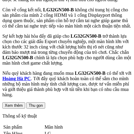
Còn về cổng kết nối,
LG32GN500-B
không chỉ trang bị công cho
sản phẩm của mình 2 cổng HDMI và 1 cổng Displayport thông
dụng quen thuộc, sản phẩm còn hỗ trợ cắm tai nghe giúp game thủ
có thể cắm tai nghe trực tiếp vào màn hình một cách thuận tiện nhất.
Sự kết hợp hài hòa đấy đã giúp cho
LG32GN500-B
trở thành lựa
chọn cho các giải đấu Esport chuyên nghiệp, một màn hình lớn với
kích thước 32 inch cùng với chất lượng hiển thị rõ nét cũng như
đảm bảo mượt mà trong từng chuyển động của trò chơi. Chắc chắn
LG32GN500-B
chính là lựa chọn phù hợp cho người dùng cần một
màn hình chơi game chất lượng.
Nếu quý khách hàng đang muốn mua
LG32GN500-B
có thể tới với
Hoàng Hà PC
. Tới đây quý khách hoàn toàn có thể sắm cho mình
những bộ màn hình máy tính chất lượng cao, được tư vấn miễn phí
và giới thiệu giá thành phù hợp với túi tiền khi bạn có nhu cầu mua
hàng.
Xem thêm
Thu gọn
Thông số kỹ thuật
Sản phẩm
Màn hình
Tên Hãng
LG