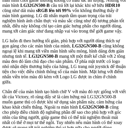
màn hình chơi game thường không có màu sắc ấn tượng. Nhưng với
màn hình
LG32GN500-B
câu trả lời lại khác khi sở hữu
HDR10
cũng như dải màu
sRGB lên tới 99%
vốn không thường thấy ở
màn hình gaming. LG đã nhấn mạnh tầm quan trọng của trải
nghiệm hình ảnh chân thực và màu sắc cũng như độ tương phản tốt
nhất, điều này không chỉ tạo cảm giác hưng phấn cho người dùng,
mang tới cảm giác như đang nhập vai vào trong thế giới game vậy.
LG luôn đi theo hướng tối giản, phù hợp với người dùng thích sự
gọn gàng cho các màn hình của mình,
LG32GN500-B
cũng không
ngoại lệ khi mang tới viền màn hình siêu mỏng, hình dáng đơn giản
nhưng tinh tế.
LG32GN500-B
mang tới một thiết kế chất với 2 tông
màu đen đỏ làm chủ đạo cho sản phẩm. Ở phía mặt trước có logo
nhỏ nhận diện thương hiệu của hãng, LG trang nút joystick để thuận
tiện cho việc điều chỉnh thông số của màn hình. Mặt lưng với điểm
nhấn viền tròn màu đỏ kèm với Logo LG được in chìm ở chính
giữa.
Chân đế của màn hình tạo hình chữ V với màu đỏ rực giống với viết
tắt của Victory, rõ ràng đấy sẽ là cảm hứng mà LG32GN500-B
muốn game thủ có được khi sử dụng sản phẩm này, cảm hứng của
khao khát chiến thắng. Ngoài ra màn hình
LG32GN500-B
cũng
cho phép điều chỉnh độ nghiêng phần đế sao cho phù hợp với góc
nhìn của từng người, giúp game thủ có thể trải nghiệm thoải mái
nhất có thể ở mọi tư thế ngồi. Tuy nhiên nếu màn hình có thể xoay
được sẽ mang tới trải nghiệm thú vị hơn nữa cho người dùng.