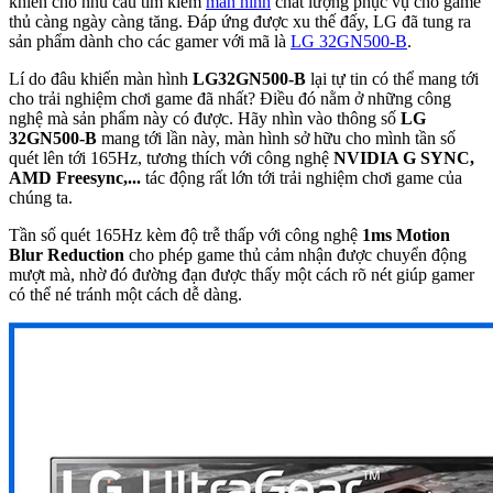
khiến cho nhu cầu tìm kiếm
màn hình
chất lượng phục vụ cho game
thủ càng ngày càng tăng. Đáp ứng được xu thế đấy, LG đã tung ra
sản phẩm dành cho các gamer với mã là
LG 32GN500-B
.
Lí do đâu khiến màn hình
LG32GN500-B
lại tự tin có thể mang tới
cho trải nghiệm chơi game đã nhất? Điều đó nằm ở những công
nghệ mà sản phẩm này có được. Hãy nhìn vào thông số
LG
32GN500-B
mang tới lần này, màn hình sở hữu cho mình tần số
quét lên tới 165Hz, tương thích với công nghệ
NVIDIA G SYNC,
AMD Freesync,...
tác động rất lớn tới trải nghiệm chơi game của
chúng ta.
Tần số quét 165Hz kèm độ trễ thấp với công nghệ
1ms Motion
Blur Reduction
cho phép game thủ cảm nhận được chuyển động
mượt mà, nhờ đó đường đạn được thấy một cách rõ nét giúp gamer
có thể né tránh một cách dễ dàng.