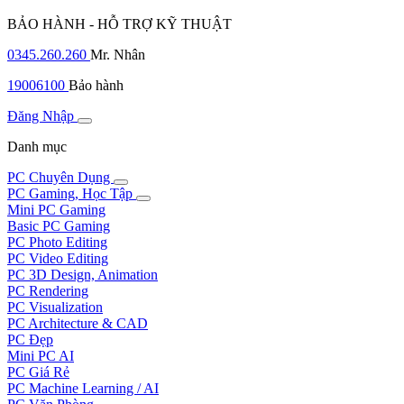
BẢO HÀNH - HỖ TRỢ KỸ THUẬT
0345.260.260
Mr. Nhân
19006100
Bảo hành
Đăng Nhập
Danh mục
PC Chuyên Dụng
PC Gaming, Học Tập
Mini PC Gaming
Basic PC Gaming
PC Photo Editing
PC Video Editing
PC 3D Design, Animation
PC Rendering
PC Visualization
PC Architecture & CAD
PC Đẹp
Mini PC AI
PC Giá Rẻ
PC Machine Learning / AI