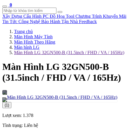
0
Xây Dựng Cấu Hình
PC Đồ Họa Tool
Chương Trình Khuyến Mãi
Tin Tức Công Nghệ
Bảo Hành Tận Nhà
Feedback
Trang chủ
Màn Hình Máy Tính
Màn Hình Theo Hãng
Màn hình LG
Màn Hình LG 32GN500-B (31.5inch / FHD / VA / 165Hz)
Màn Hình LG 32GN500-B
(31.5inch / FHD / VA / 165Hz)
(1)
Lượt xem:
1.378
Tình trạng:
Liên hệ