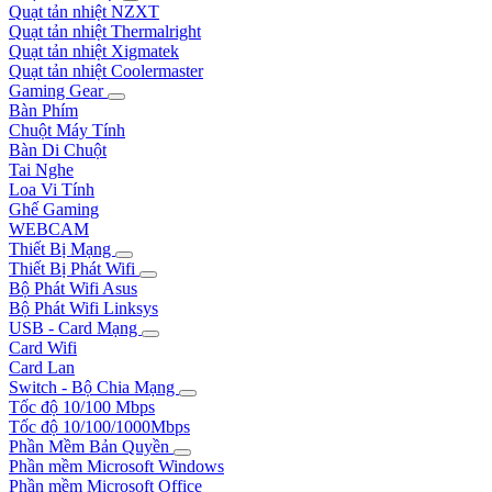
Quạt tản nhiệt NZXT
Quạt tản nhiệt Thermalright
Quạt tản nhiệt Xigmatek
Quạt tản nhiệt Coolermaster
Gaming Gear
Bàn Phím
Chuột Máy Tính
Bàn Di Chuột
Tai Nghe
Loa Vi Tính
Ghế Gaming
WEBCAM
Thiết Bị Mạng
Thiết Bị Phát Wifi
Bộ Phát Wifi Asus
Bộ Phát Wifi Linksys
USB - Card Mạng
Card Wifi
Card Lan
Switch - Bộ Chia Mạng
Tốc độ 10/100 Mbps
Tốc độ 10/100/1000Mbps
Phần Mềm Bản Quyền
Phần mềm Microsoft Windows
Phần mềm Microsoft Office