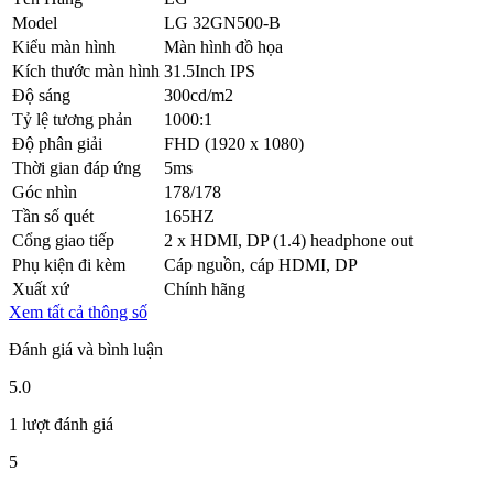
Model
LG 32GN500-B
Kiểu màn hình
Màn hình đồ họa
Kích thước màn hình
31.5Inch IPS
Độ sáng
300cd/m2
Tỷ lệ tương phản
1000:1
Độ phân giải
FHD (1920 x 1080)
Thời gian đáp ứng
5ms
Góc nhìn
178/178
Tần số quét
165HZ
Cổng giao tiếp
2 x HDMI, DP (1.4) headphone out
Phụ kiện đi kèm
Cáp nguồn, cáp HDMI, DP
Xuất xứ
Chính hãng
Xem tất cả thông số
Đánh giá và bình luận
5.0
1 lượt đánh giá
5