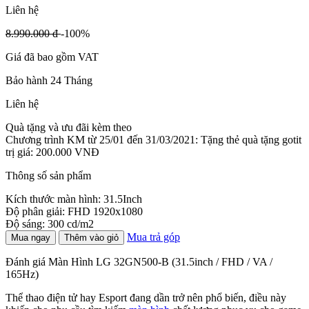
Liên hệ
8.990.000 đ
-100%
Giá đã bao gồm VAT
Bảo hành 24 Tháng
Liên hệ
Quà tặng và ưu đãi kèm theo
Chương trình KM từ 25/01 đến 31/03/2021: Tặng thẻ quà tặng gotit
trị giá: 200.000 VNĐ
Thông số sản phẩm
Kích thước màn hình: 31.5Inch
Độ phân giải: FHD 1920x1080
Độ sáng: 300 cd/m2
Mua trả góp
Mua ngay
Thêm vào giỏ
Đánh giá Màn Hình LG 32GN500-B (31.5inch / FHD / VA /
165Hz)
Thể thao điện tử hay Esport đang dần trở nên phổ biến, điều này