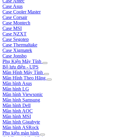
Case Antec
Case Asus
Case Cooler Master
Case Corsair
Case Montech
Case MSI
Case NZXT
Case Segotep
Case Thermaltake
Case Xigmatek
Case Jonsbo
Phụ Kiện Máy Tính
Bộ lưu điện - UPS
Màn Hình Máy Tính
Màn Hình Theo Hãng
Màn hình Asus
Màn hình LG
Màn hình Viewsonic
Màn hình Samsung
Màn hình Dell
Màn hình AOC
Màn hình MSI
Màn hình Gigabyte
Màn hình ASRock
Phụ kiện màn hình