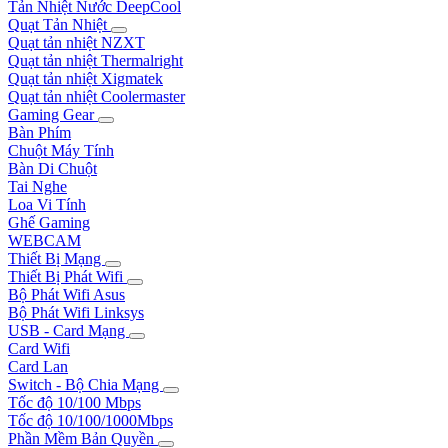
Tản Nhiệt Nước DeepCool
Quạt Tản Nhiệt
Quạt tản nhiệt NZXT
Quạt tản nhiệt Thermalright
Quạt tản nhiệt Xigmatek
Quạt tản nhiệt Coolermaster
Gaming Gear
Bàn Phím
Chuột Máy Tính
Bàn Di Chuột
Tai Nghe
Loa Vi Tính
Ghế Gaming
WEBCAM
Thiết Bị Mạng
Thiết Bị Phát Wifi
Bộ Phát Wifi Asus
Bộ Phát Wifi Linksys
USB - Card Mạng
Card Wifi
Card Lan
Switch - Bộ Chia Mạng
Tốc độ 10/100 Mbps
Tốc độ 10/100/1000Mbps
Phần Mềm Bản Quyền