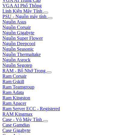
VGA AI Trung Cấp
VGA AI Phổ Thông
Linh Kiện Máy Tính
PSU - Nguồn máy tính
Nguồn Asus
Nguồn Corsair
Nguồn Gigabyte
Nguồn Super Flower
Nguồn Deepcool
Nguồn Seasonic
Nguồn Thermaltake
Nguồn Asrock
Nguồn Segotep
RAM - Bộ Nhớ Trong
Ram Corsair
Ram Gskill
Ram Teamgroup
Ram Adata
Ram Kingston
Ram Apacer
Ram Server ECC - Registered
RAM Kingmax
Case - Vỏ Máy Tính
Case Gamdias
Case Gigabyte