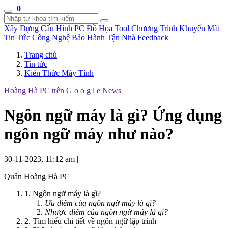
0
Xây Dựng Cấu Hình
PC Đồ Họa Tool
Chương Trình Khuyến Mãi
Tin Tức Công Nghệ
Bảo Hành Tận Nhà
Feedback
Trang chủ
Tin tức
Kiến Thức Máy Tính
Hoàng Hà PC trên
G
o
o
g
l
e
News
Ngôn ngữ máy là gì? Ứng dụng
ngôn ngữ máy như nào?
30-11-2023, 11:12 am
|
Quân Hoàng Hà PC
1. Ngôn ngữ máy là gì?
Ưu điểm của ngôn ngữ máy là gì?
Nhược điểm của ngôn ngữ máy là gì?
2. Tìm hiểu chi tiết về ngôn ngữ lập trình