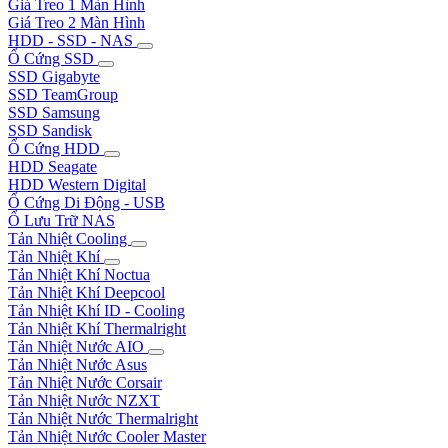
Giá Treo 1 Màn Hình
Giá Treo 2 Màn Hình
HDD - SSD - NAS
Ổ Cứng SSD
SSD Gigabyte
SSD TeamGroup
SSD Samsung
SSD Sandisk
Ổ Cứng HDD
HDD Seagate
HDD Western Digital
Ổ Cứng Di Động - USB
Ổ Lưu Trữ NAS
Tản Nhiệt Cooling
Tản Nhiệt Khí
Tản Nhiệt Khí Noctua
Tản Nhiệt Khí Deepcool
Tản Nhiệt Khí ID - Cooling
Tản Nhiệt Khí Thermalright
Tản Nhiệt Nước AIO
Tản Nhiệt Nước Asus
Tản Nhiệt Nước Corsair
Tản Nhiệt Nước NZXT
Tản Nhiệt Nước Thermalright
Tản Nhiệt Nước Cooler Master