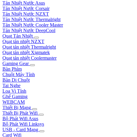
Tản Nhiệt Nước Asus
Tản Nhiệt Nước Corsair
Tản Nhiệt Nước NZXT
Tản Nhiệt Nước Thermalright
Tản Nhiệt Nước Cooler Master
Tản Nhiệt Nước DeepCool
Quạt Tản Nhiệt
Quạt tản nhiệt NZXT
Quạt tản nhiệt Thermalright
Quạt tản nhiệt Xigmatek
Quạt tản nhiệt Coolermaster
Gaming Gear
Bàn Phím
Chuột Máy Tính
Bàn Di Chuột
Tai Nghe
Loa Vi Tính
Ghế Gaming
WEBCAM
Thiết Bị Mạng
Thiết Bị Phát Wifi
Bộ Phát Wifi Asus
Bộ Phát Wifi Linksys
USB - Card Mạng
Card Wifi