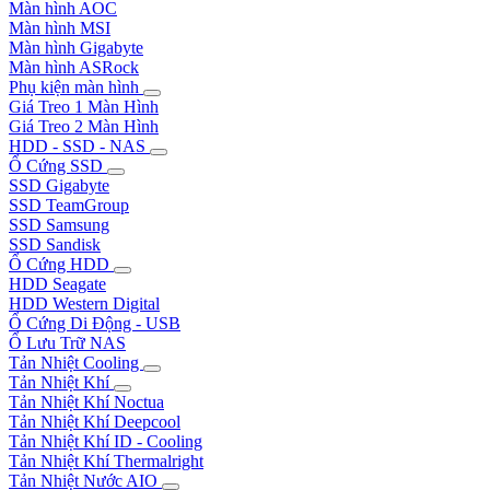
Màn hình AOC
Màn hình MSI
Màn hình Gigabyte
Màn hình ASRock
Phụ kiện màn hình
Giá Treo 1 Màn Hình
Giá Treo 2 Màn Hình
HDD - SSD - NAS
Ổ Cứng SSD
SSD Gigabyte
SSD TeamGroup
SSD Samsung
SSD Sandisk
Ổ Cứng HDD
HDD Seagate
HDD Western Digital
Ổ Cứng Di Động - USB
Ổ Lưu Trữ NAS
Tản Nhiệt Cooling
Tản Nhiệt Khí
Tản Nhiệt Khí Noctua
Tản Nhiệt Khí Deepcool
Tản Nhiệt Khí ID - Cooling
Tản Nhiệt Khí Thermalright
Tản Nhiệt Nước AIO