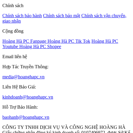
Chính sách
Chính sách bảo hành
Chính sách bảo mật
Chính sách vận chuyển,
giao nhận
Cộng đồng
Hoàng Hà PC Fanpage
Hoàng Hà PC Tik Tok
Hoàng Hà PC
Youtube
Hoàng Hà PC Shopee
Email liên hệ
Hợp Tác Truyền Thông:
media@hoanghapc.vn
Liên Hệ Báo Giá:
kinhdoanh@hoanghapc.vn
Hỗ Trợ Bảo Hành:
baohanh@hoanghapc.vn
CÔNG TY TNHH DỊCH VỤ VÀ CÔNG NGHỆ HOÀNG HÀ
Giấy chứng nhận đăng ký kinh doanh số: 0107406972, được Sở Kế