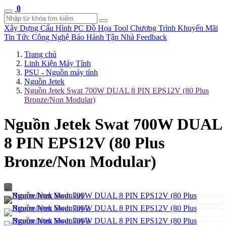
0
Xây Dựng Cấu Hình
PC Đồ Họa Tool
Chương Trình Khuyến Mãi
Tin Tức Công Nghệ
Bảo Hành Tận Nhà
Feedback
Trang chủ
Linh Kiện Máy Tính
PSU - Nguồn máy tính
Nguồn Jetek
Nguồn Jetek Swat 700W DUAL 8 PIN EPS12V (80 Plus
Bronze/Non Modular)
Nguồn Jetek Swat 700W DUAL
8 PIN EPS12V (80 Plus
Bronze/Non Modular)