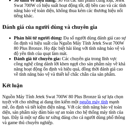
So sánh về hiệu năng:
So với các sản phẩm cùng loại, Jetek
Swat 700W có hiệu suất hoạt động tốt, độ bền cao và các tính
năng bảo vệ toàn diện, không thua kém các thương hiệu nổi
tiếng khác.
Đánh giá của người dùng và chuyên gia
Phản hồi từ người dùng:
Đa số người dùng đánh giá cao sự
ổn định và hiệu suất của Nguồn Máy Tính Jetek Swat 700W
80 Plus Bronze. Họ đặc biệt hài lòng với tính năng bảo vệ và
độ yên tĩnh của quạt làm mát.
Đánh giá từ chuyên gia:
Các chuyên gia trong lĩnh vực
công nghệ cũng dành lời khen ngợi cho sản phẩm này về khả
năng hoạt động ổn định và hiệu quả, đồng thời đánh giá cao
về tính năng bảo vệ và thiết kế chắc chắn của sản phẩm.
Kết luận
Nguồn Máy Tính Jetek Swat 700W 80 Plus Bronze là sự lựa chọn
tuyệt vời cho những ai đang tìm kiếm một
nguồn máy tính
mạnh
mẽ, ổn định và tiết kiệm điện năng. Với các tính năng bảo vệ toàn
diện, sản phẩm này đảm bảo sự an toàn cho hệ thống máy tính của
bạn. Đây là một sự đầu tư xứng đáng cho cả người dùng phổ thông
và game thủ chuyên nghiệp.