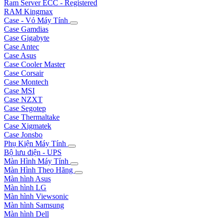
Ram Server ECC - Registered
RAM Kingmax
Case - Vỏ Máy Tính
Case Gamdias
Case Gigabyte
Case Antec
Case Asus
Case Cooler Master
Case Corsair
Case Montech
Case MSI
Case NZXT
Case Segotep
Case Thermaltake
Case Xigmatek
Case Jonsbo
Phụ Kiện Máy Tính
Bộ lưu điện - UPS
Màn Hình Máy Tính
Màn Hình Theo Hãng
Màn hình Asus
Màn hình LG
Màn hình Viewsonic
Màn hình Samsung
Màn hình Dell