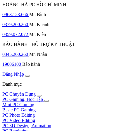
HOÀNG HÀ PC HỒ CHÍ MINH
0968.123.666
Mr. Bình
0379.260.260
Mr. Khanh
0359.072.072
Mr. Kiên
BẢO HÀNH - HỖ TRỢ KỸ THUẬT
0345.260.260
Mr. Nhân
19006100
Bảo hành
Đăng Nhập
Danh mục
PC Chuyên Dụng
PC Gaming, Học Tập
Mini PC Gaming
Basic PC Gaming
PC Photo Editing
PC Video Editing
PC 3D Design, Animation
PC Rendering