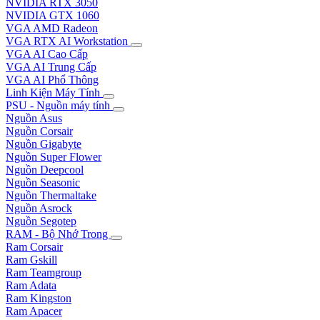
NVIDIA RTX 3050
NVIDIA GTX 1060
VGA AMD Radeon
VGA RTX AI Workstation
VGA AI Cao Cấp
VGA AI Trung Cấp
VGA AI Phổ Thông
Linh Kiện Máy Tính
PSU - Nguồn máy tính
Nguồn Asus
Nguồn Corsair
Nguồn Gigabyte
Nguồn Super Flower
Nguồn Deepcool
Nguồn Seasonic
Nguồn Thermaltake
Nguồn Asrock
Nguồn Segotep
RAM - Bộ Nhớ Trong
Ram Corsair
Ram Gskill
Ram Teamgroup
Ram Adata
Ram Kingston
Ram Apacer