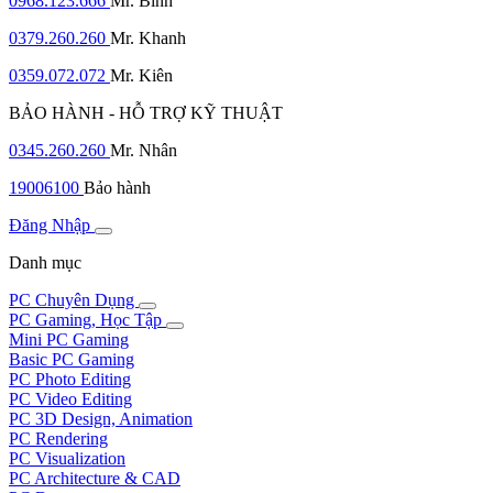
0968.123.666
Mr. Bình
0379.260.260
Mr. Khanh
0359.072.072
Mr. Kiên
BẢO HÀNH - HỖ TRỢ KỸ THUẬT
0345.260.260
Mr. Nhân
19006100
Bảo hành
Đăng Nhập
Danh mục
PC Chuyên Dụng
PC Gaming, Học Tập
Mini PC Gaming
Basic PC Gaming
PC Photo Editing
PC Video Editing
PC 3D Design, Animation
PC Rendering
PC Visualization
PC Architecture & CAD