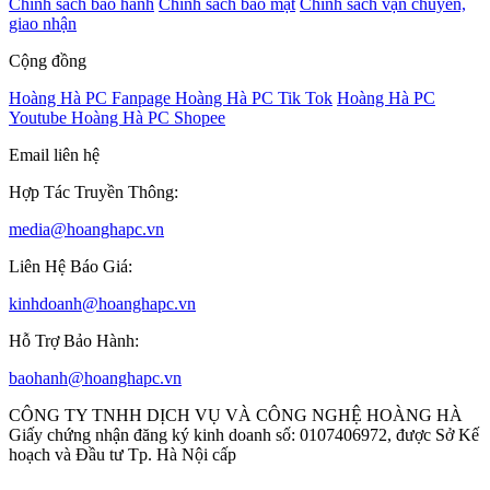
Chính sách bảo hành
Chính sách bảo mật
Chính sách vận chuyển,
giao nhận
Cộng đồng
Hoàng Hà PC Fanpage
Hoàng Hà PC Tik Tok
Hoàng Hà PC
Youtube
Hoàng Hà PC Shopee
Email liên hệ
Hợp Tác Truyền Thông:
media@hoanghapc.vn
Liên Hệ Báo Giá:
kinhdoanh@hoanghapc.vn
Hỗ Trợ Bảo Hành:
baohanh@hoanghapc.vn
CÔNG TY TNHH DỊCH VỤ VÀ CÔNG NGHỆ HOÀNG HÀ
Giấy chứng nhận đăng ký kinh doanh số: 0107406972, được Sở Kế
hoạch và Đầu tư Tp. Hà Nội cấp