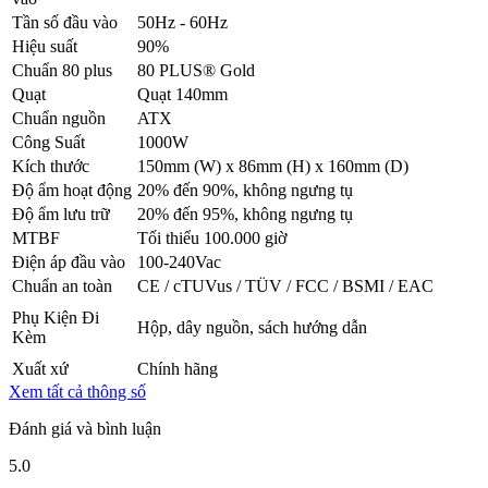
Tần số đầu vào
50Hz - 60Hz
Hiệu suất
90%
Chuẩn 80 plus
80 PLUS® Gold
Quạt
Quạt 140mm
Chuẩn nguồn
ATX
Công Suất
1000W
Kích thước
150mm (W) x 86mm (H) x 160mm (D)
Độ ẩm hoạt động
20% đến 90%, không ngưng tụ
Độ ẩm lưu trữ
20% đến 95%, không ngưng tụ
MTBF
Tối thiểu 100.000 giờ
Điện áp đầu vào
100-240Vac
Chuẩn an toàn
CE / cTUVus / TÜV / FCC / BSMI / EAC
Phụ Kiện Đi
Hộp, dây nguồn, sách hướng dẫn
Kèm
Xuất xứ
Chính hãng
Xem tất cả thông số
Đánh giá và bình luận
5.0