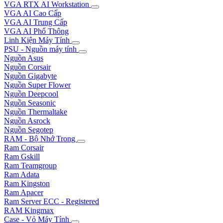
VGA RTX AI Workstation
VGA AI Cao Cấp
VGA AI Trung Cấp
VGA AI Phổ Thông
Linh Kiện Máy Tính
PSU - Nguồn máy tính
Nguồn Asus
Nguồn Corsair
Nguồn Gigabyte
Nguồn Super Flower
Nguồn Deepcool
Nguồn Seasonic
Nguồn Thermaltake
Nguồn Asrock
Nguồn Segotep
RAM - Bộ Nhớ Trong
Ram Corsair
Ram Gskill
Ram Teamgroup
Ram Adata
Ram Kingston
Ram Apacer
Ram Server ECC - Registered
RAM Kingmax
Case - Vỏ Máy Tính