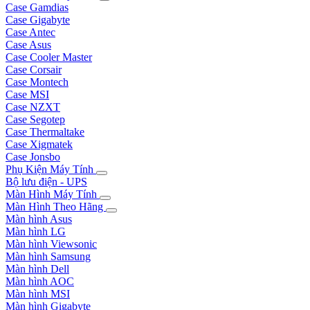
Case Gamdias
Case Gigabyte
Case Antec
Case Asus
Case Cooler Master
Case Corsair
Case Montech
Case MSI
Case NZXT
Case Segotep
Case Thermaltake
Case Xigmatek
Case Jonsbo
Phụ Kiện Máy Tính
Bộ lưu điện - UPS
Màn Hình Máy Tính
Màn Hình Theo Hãng
Màn hình Asus
Màn hình LG
Màn hình Viewsonic
Màn hình Samsung
Màn hình Dell
Màn hình AOC
Màn hình MSI
Màn hình Gigabyte