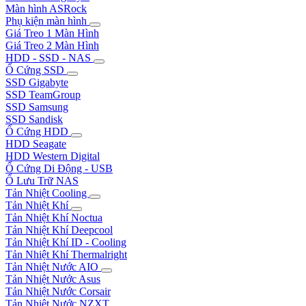
Màn hình ASRock
Phụ kiện màn hình
Giá Treo 1 Màn Hình
Giá Treo 2 Màn Hình
HDD - SSD - NAS
Ổ Cứng SSD
SSD Gigabyte
SSD TeamGroup
SSD Samsung
SSD Sandisk
Ổ Cứng HDD
HDD Seagate
HDD Western Digital
Ổ Cứng Di Động - USB
Ổ Lưu Trữ NAS
Tản Nhiệt Cooling
Tản Nhiệt Khí
Tản Nhiệt Khí Noctua
Tản Nhiệt Khí Deepcool
Tản Nhiệt Khí ID - Cooling
Tản Nhiệt Khí Thermalright
Tản Nhiệt Nước AIO
Tản Nhiệt Nước Asus
Tản Nhiệt Nước Corsair
Tản Nhiệt Nước NZXT