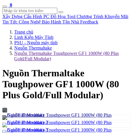
0
Xây Dựng Cấu Hình
PC Đồ Họa Tool
Chương Trình Khuyến Mãi
Tin Tức Công Nghệ
Bảo Hành Tận Nhà
Feedback
Trang chủ
Linh Kiện Máy Tính
PSU - Nguồn máy tính
Nguồn Thermaltake
Nguồn Thermaltake Toughpower GF1 1000W (80 Plus
Gold/Full Modular)
Nguồn Thermaltake
Toughpower GF1 1000W (80
Plus Gold/Full Modular)