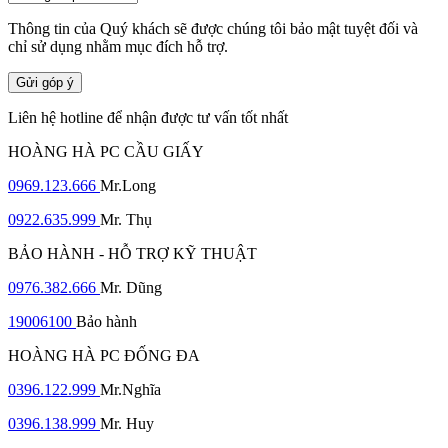
Thông tin của Quý khách sẽ được chúng tôi bảo mật tuyệt đối và
chỉ sử dụng nhằm mục đích hỗ trợ.
Gửi góp ý
Liên hệ hotline để nhận được tư vấn tốt nhất
HOÀNG HÀ PC CẦU GIẤY
0969.123.666
Mr.Long
0922.635.999
Mr. Thụ
BẢO HÀNH - HỖ TRỢ KỸ THUẬT
0976.382.666
Mr. Dũng
19006100
Bảo hành
HOÀNG HÀ PC ĐỐNG ĐA
0396.122.999
Mr.Nghĩa
0396.138.999
Mr. Huy