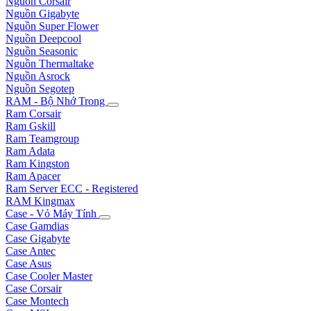
Nguồn Corsair
Nguồn Gigabyte
Nguồn Super Flower
Nguồn Deepcool
Nguồn Seasonic
Nguồn Thermaltake
Nguồn Asrock
Nguồn Segotep
RAM - Bộ Nhớ Trong
Ram Corsair
Ram Gskill
Ram Teamgroup
Ram Adata
Ram Kingston
Ram Apacer
Ram Server ECC - Registered
RAM Kingmax
Case - Vỏ Máy Tính
Case Gamdias
Case Gigabyte
Case Antec
Case Asus
Case Cooler Master
Case Corsair
Case Montech