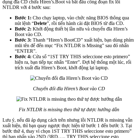
dụng đĩa CD chứa Hiren’s.Boot và bắt đầu công đoạn fix lỗi
NTLDR với 4 bước sau:
Bước 1:
Cho chạy laptop, vào chức năng BIOS thông qua
nút lệnh “
Delete
”, rồi tiến hành cài đặt BIOS từ đĩa CD.
Bước 2:
Khởi động thiết bị lần nữa và chuyển đĩa Hiren’s
Boot vào CD.
Bước 3:
Thanh “Hiren’s BootCD” xuất hiện, bạn dùng phím
mũi tên để đến mục “Fix NTLDR is Missing” sau đó nhấn
“ENTER”.
Bước 4:
Cửa sổ “1ST TRY THIS seleccione esto primero”
hiện ra, bạn tiếp tục nhấn “Enter”. Đợi hệ thống một lúc, rối
trích xuất đĩa Hiren’s Boot, khởi động lại laptop.
Chuyển đổi đĩa Hiren’s Boot vào CD
Fix NTLDR is missing theo thứ tự được hướng dẫn
Lưu ý, nếu đã áp dụng cách trên nhưng lỗi NTLDR is missing vẫn
xuất hiện, thì bạn quay ngược thực hiện từ bước 1 đến bước 3. Tại
bước thứ 4, thay vì chọn 1ST TRY THIS seleccione esto primero”
thì bạn nhấn vào 2ND /3RD….. TRY THIS seleccione esto