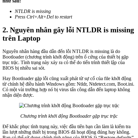
như sau:
NTLDR is missing
Press Ctrl+Alt+Del to restart
2. Nguyên nhân gây lỗi NTLDR is missing
trên Laptop
Nguyên nhân hàng đầu dẫn đến lỗi NTLDR is missing là do
Bootloader (chương trình khởi động) trên ổ cứng của thiết bị gặp
trục trặc. Tình trạng này xảy ra có thể do tiến trình thiết lập của
BIOS bị nhiều sai sót.
Hay Bootloader gặp lỗi cũng xuất phát từ sự cố của file khởi động
từ chính hệ điều hành Windows gồm: Ntldr, Ntdetect.com, Boot.ini.
Có một vài trường hợp nó bị virus tấn công dẫn đến laptop không
nhận diện được.
Chương trình khởi động Bootloader gặp trục trặc
Để khắc phục tình trạng này, việc đầu tiên bạn cần làm là kiểm tra
lần lượt những thiết bị trong BIOS đã hoạt động đúng hay không.
Bạn có thể sử dụng chính tính năng của BIOS là “Restore defaults”