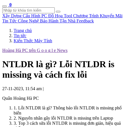
0
Xây Dựng Cấu Hình
PC Đồ Họa Tool
Chương Trình Khuyến Mãi
Tin Tức Công Nghệ
Bảo Hành Tận Nhà
Feedback
Trang chủ
Tin tức
Kiến Thức Máy Tính
Hoàng Hà PC trên
G
o
o
g
l
e
News
NTLDR là gì? Lỗi NTLDR is
missing và cách fix lỗi
27-11-2023, 11:54 am
|
Quân Hoàng Hà PC
1. Lỗi NTLDR là gì? Thông báo lỗi NTLDR is missing phổ
biến
2. Nguyên nhân gây lỗi NTLDR is missing trên Laptop
3. Top 3 cách sửa lỗi NTLDR is missing đơn giản, hiệu quả