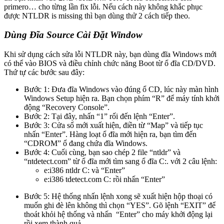
primero… cho từng lần fix lỗi. Nếu cách này không khắc phục
được NTLDR is missing thì bạn dùng thử 2 cách tiếp theo.
Dùng Đĩa Source Cài Đặt Window
Khi sử dụng cách sửa lỗi NTLDR này, bạn dùng đĩa Windows mới
có thể vào BIOS và điều chỉnh chức năng Boot từ ổ đĩa CD/DVD.
Thứ tự các bước sau đây:
Bước 1: Đưa đĩa Windows vào đúng ổ CD, lúc này màn hình
Windows Setup hiện ra. Bạn chọn phím “R” để máy tính khởi
động “Recovery Console”.
Bước 2: Tại đây, nhấn “1” rối đến lệnh “Enter”.
Bước 3: Cửa sổ mới xuất hiện, điền từ “Map” và tiếp tục
nhấn “Enter”. Hàng loạt ổ đĩa mới hiện ra, bạn tìm đến
“CDROM” ổ đang chứa đĩa Windows.
Bước 4: Cuối cùng, bạn sao chép 2 file “ntldr” và
“ntdetect.com” từ ổ đĩa mới tìm sang ổ đĩa C:. với 2 câu lệnh:
e:i386 ntldr C: và “Enter”
e:i386 tdetect.com C: rồi nhấn “Enter”
Bước 5: Hệ thống nhấn lệnh xong sẽ xuất hiện hộp thoại có
muốn ghi đè lên không thì chọn “YES”. Gõ lệnh “EXIT” để
thoát khỏi hệ thống và nhấn “Enter” cho máy khởi động lại
rồi xem thành quả.