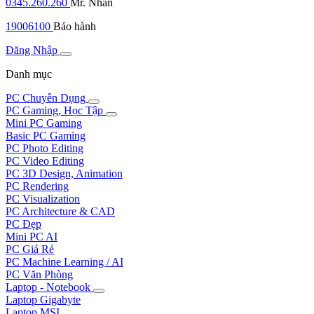
0345.260.260
Mr. Nhân
19006100
Bảo hành
Đăng Nhập
Danh mục
PC Chuyên Dụng
PC Gaming, Học Tập
Mini PC Gaming
Basic PC Gaming
PC Photo Editing
PC Video Editing
PC 3D Design, Animation
PC Rendering
PC Visualization
PC Architecture & CAD
PC Đẹp
Mini PC AI
PC Giá Rẻ
PC Machine Learning / AI
PC Văn Phòng
Laptop - Notebook
Laptop Gigabyte
Laptop MSI