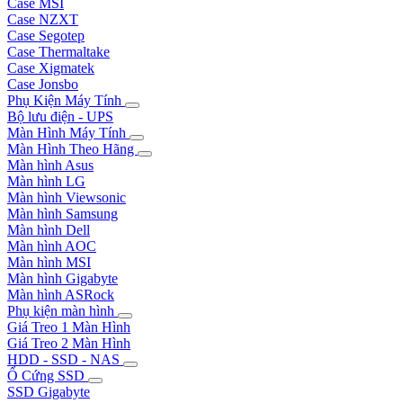
Case MSI
Case NZXT
Case Segotep
Case Thermaltake
Case Xigmatek
Case Jonsbo
Phụ Kiện Máy Tính
Bộ lưu điện - UPS
Màn Hình Máy Tính
Màn Hình Theo Hãng
Màn hình Asus
Màn hình LG
Màn hình Viewsonic
Màn hình Samsung
Màn hình Dell
Màn hình AOC
Màn hình MSI
Màn hình Gigabyte
Màn hình ASRock
Phụ kiện màn hình
Giá Treo 1 Màn Hình
Giá Treo 2 Màn Hình
HDD - SSD - NAS
Ổ Cứng SSD
SSD Gigabyte