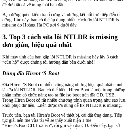
để đưa tất cả về trạng thái ban đầu.
Bạn đừng quên kiểm tra ổ cứng và những kết nối trực tiếp đến ổ
cứng. Lúc này, bạn có thể áp dụng nhiều cách fix lỗi NTLDR is
missing do Hoàng Hà PC gợi ý dưới đây.
3. Top 3 cách sửa lỗi NTLDR is missing
đơn giản, hiệu quả nhất
Khi máy tính của bạn gặp lỗi NTLDR is missing hãy lấy 3 cách
“cứu hộ” được chúng tôi hướng dẫn bên dưới nhé!
Dùng đĩa Hirent ‘S Boot
Đĩa Hirent ‘S Boot có nhiều công năng nhưng hiệu quả nhất chính
là sửa lỗi NTLDR. Bạn có thể hiểu, Hiren Boot là một trong những
phần mềm có chức năng tạo ra file iso boot trên đĩa CD, USB.
Trong Hiren Boot có rất nhiều chương trình quan trọng như sao lưu,
khôi phục dữ liệu,....nên được ưa dùng để fix NTLDR is missing.
Trước tiên, bạn tải Hiren’s Boot về thiết bị, cài đặt ứng dụng. Tiếp
tục giải nén file vừa tải về sẽ thấy xuất hiện 1 file
“Hiren’s.BootCD.15.2.iso”, rồi ghi vào đĩa CD. Đến đây, bạn sử