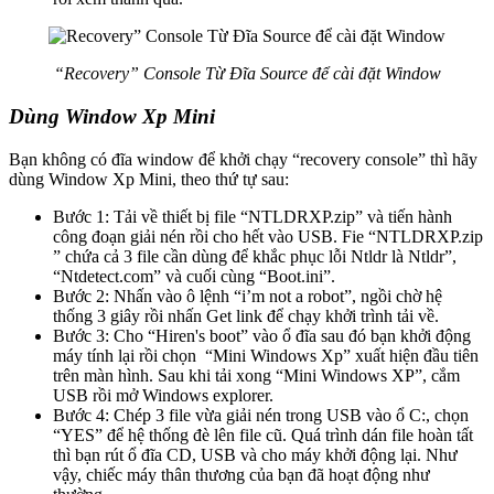
“Recovery” Console Từ Đĩa Source để cài đặt Window
Dùng Window Xp Mini
Bạn không có đĩa window để khởi chạy “recovery console” thì hãy
dùng Window Xp Mini, theo thứ tự sau:
Bước 1: Tải về thiết bị file “NTLDRXP.zip” và tiến hành
công đoạn giải nén rồi cho hết vào USB. Fie “NTLDRXP.zip
” chứa cả 3 file cần dùng để khắc phục lỗi Ntldr là Ntldr”,
“Ntdetect.com” và cuối cùng “Boot.ini”.
Bước 2: Nhấn vào ô lệnh “i’m not a robot”, ngồi chờ hệ
thống 3 giây rồi nhấn Get link để chạy khởi trình tải về.
Bước 3: Cho “Hiren's boot” vào ổ đĩa sau đó bạn khởi động
máy tính lại rồi chọn “Mini Windows Xp” xuất hiện đầu tiên
trên màn hình. Sau khi tải xong “Mini Windows XP”, cắm
USB rồi mở Windows explorer.
Bước 4: Chép 3 file vừa giải nén trong USB vào ổ C:, chọn
“YES” để hệ thống đè lên file cũ. Quá trình dán file hoàn tất
thì bạn rút ổ đĩa CD, USB và cho máy khởi động lại. Như
vậy, chiếc máy thân thương của bạn đã hoạt động như