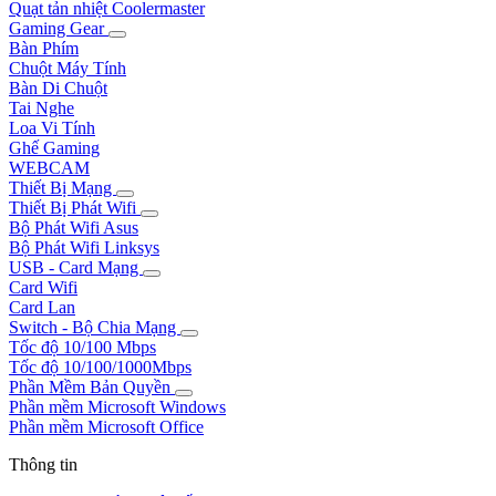
Quạt tản nhiệt Coolermaster
Gaming Gear
Bàn Phím
Chuột Máy Tính
Bàn Di Chuột
Tai Nghe
Loa Vi Tính
Ghế Gaming
WEBCAM
Thiết Bị Mạng
Thiết Bị Phát Wifi
Bộ Phát Wifi Asus
Bộ Phát Wifi Linksys
USB - Card Mạng
Card Wifi
Card Lan
Switch - Bộ Chia Mạng
Tốc độ 10/100 Mbps
Tốc độ 10/100/1000Mbps
Phần Mềm Bản Quyền
Phần mềm Microsoft Windows
Phần mềm Microsoft Office
Thông tin