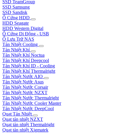
SSD TeamGroup
SSD Samsung
SSD Sandisk
Ổ Cứng HDD
HDD Seagate
HDD Western Digital
Ổ Cứng Di Động - USB
Ổ Lưu Trữ NAS
Tản Nhiệt Cooling
Tản Nhiệt Khí
Tản Nhiệt Khí Noctua
Tản Nhiệt Khí Deepcool
Tản Nhiệt Khí ID - Cooling
Tản Nhiệt Khí Thermalright
Tản Nhiệt Nước AIO
Tản Nhiệt Nước Asus
Tản Nhiệt Nước Corsair
Tản Nhiệt Nước NZXT
Tản Nhiệt Nước Thermalright
Tản Nhiệt Nước Cooler Master
Tản Nhiệt Nước DeepCool
Quạt Tản Nhiệt
Quạt tản nhiệt NZXT
Quạt tản nhiệt Thermalright
Quạt tản nhiệt Xigmatek