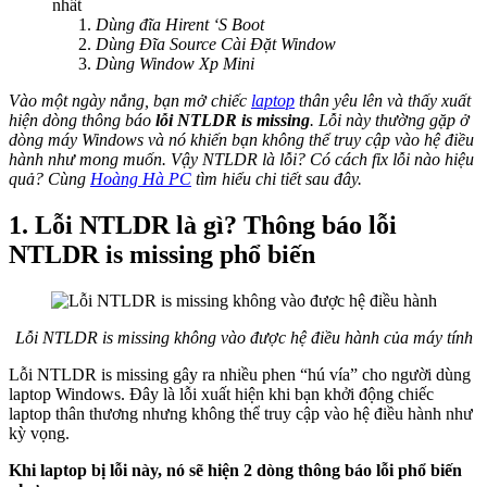
nhất
Dùng đĩa Hirent ‘S Boot
Dùng Đĩa Source Cài Đặt Window
Dùng Window Xp Mini
Vào một ngày nắng, bạn mở chiếc
laptop
thân yêu lên và thấy xuất
hiện dòng thông báo
lỗi NTLDR is missing
. Lỗi này thường gặp ở
dòng máy Windows và nó khiến bạn không thể truy cập vào hệ điều
hành như mong muốn. Vậy NTLDR là lỗi? Có cách fix lỗi nào hiệu
quả? Cùng
Hoàng Hà PC
tìm hiểu chi tiết sau đây.
1. Lỗi NTLDR là gì? Thông báo lỗi
NTLDR is missing phổ biến
Lỗi NTLDR is missing không vào được hệ điều hành của máy tính
Lỗi NTLDR is missing gây ra nhiều phen “hú vía” cho người dùng
laptop Windows. Đây là lỗi xuất hiện khi bạn khởi động chiếc
laptop thân thương nhưng không thể truy cập vào hệ điều hành như
kỳ vọng.
Khi laptop bị lỗi này, nó sẽ hiện 2 dòng thông báo lỗi phổ biến