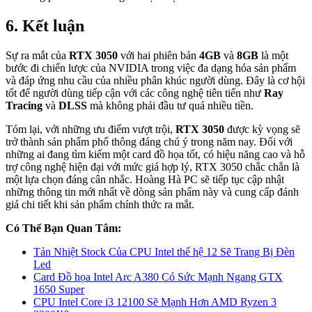
6. Kết luận
Sự ra mắt của
RTX 3050
với hai phiên bản
4GB
và
8GB
là một
bước đi chiến lược của NVIDIA trong việc đa dạng hóa sản phẩm
và đáp ứng nhu cầu của nhiều phân khúc người dùng. Đây là cơ hội
tốt để người dùng tiếp cận với các công nghệ tiên tiến như
Ray
Tracing
và
DLSS
mà không phải đầu tư quá nhiều tiền.
Tóm lại, với những ưu điểm vượt trội,
RTX 3050
được kỳ vọng sẽ
trở thành sản phẩm phổ thông đáng chú ý trong năm nay. Đối với
những ai đang tìm kiếm một card đồ họa tốt, có hiệu năng cao và hỗ
trợ công nghệ hiện đại với mức giá hợp lý, RTX 3050 chắc chắn là
một lựa chọn đáng cân nhắc. Hoàng Hà PC sẽ tiếp tục cập nhật
những thông tin mới nhất về dòng sản phẩm này và cung cấp đánh
giá chi tiết khi sản phẩm chính thức ra mắt.
Có Thể Bạn Quan Tâm:
Tản Nhiệt Stock Của CPU Intel thế hệ 12 Sẽ Trang Bị Đèn
Led
Card Đồ họa Intel Arc A380 Có Sức Mạnh Ngang GTX
1650 Super
CPU Intel Core i3 12100 Sẽ Mạnh Hơn AMD Ryzen 3