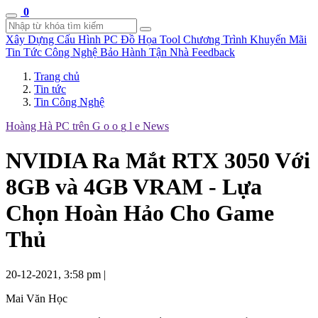
0
Xây Dựng Cấu Hình
PC Đồ Họa Tool
Chương Trình Khuyến Mãi
Tin Tức Công Nghệ
Bảo Hành Tận Nhà
Feedback
Trang chủ
Tin tức
Tin Công Nghệ
Hoàng Hà PC trên
G
o
o
g
l
e
News
NVIDIA Ra Mắt RTX 3050 Với
8GB và 4GB VRAM - Lựa
Chọn Hoàn Hảo Cho Game
Thủ
20-12-2021, 3:58 pm
|
Mai Văn Học