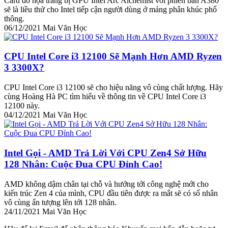
Card đồ họa trang bị GPU Intel Arc Alchemist với phiên bản A380
sẽ là liều thử cho Intel tiếp cận người dùng ở mảng phân khúc phổ
thông.
06/12/2021
Mai Văn Học
CPU Intel Core i3 12100 Sẽ Mạnh Hơn AMD Ryzen
3 3300X?
CPU Intel Core i3 12100 sẽ cho hiệu năng vô cùng chất lượng. Hãy
cùng Hoàng Hà PC tìm hiểu về thông tin về CPU Intel Core i3
12100 này.
04/12/2021
Mai Văn Học
Intel Gọi - AMD Trả Lời Với CPU Zen4 Sở Hữu
128 Nhân: Cuộc Đua CPU Đỉnh Cao!
AMD không dậm chân tại chỗ và hướng tới công nghệ mới cho
kiến trúc Zen 4 của mình, CPU đầu tiên được ra mắt sẽ có số nhân
vô cùng ấn tượng lên tới 128 nhân.
24/11/2021
Mai Văn Học