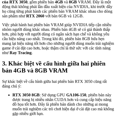
của RTX 3050
, gồm phiên bản
4GB
và
8GB
VRAM. Đây là một
động thái không phải lần đầu xuất hiện của NVIDIA, khi trước đây
họ cũng từng phát hành các phiên bản VRAM khác nhau cho dòng
sản phẩm như
RTX 2060
với bản 6GB và 12GB.
Việc phát hành hai phiên bản VRAM giúp NVIDIA tiếp cận nhiều
nhóm người dùng khác nhau. Phiên bản 4GB sẽ có giá thành thấp
hơn, phù hợp với người dùng có ngân sách hạn chế và không yêu
cầu hiệu năng cao nhất. Trong khi đó, phiên bản 8GB hứa hẹn
mang lại hiệu năng tốt hơn cho những người dùng muốn trải nghiệm
game ở cài đặt cao hơn, hoặc thậm chí là thử sức với các tính năng
như
Ray Tracing
.
3. Khác biệt về cấu hình giữa hai phiên
bản 4GB và 8GB VRAM
Sự khác biệt về cấu hình giữa hai phiên bản RTX 3050 cũng rất
đáng chú ý:
RTX 3050 8GB
: Sử dụng GPU
GA106-150
, phiên bản này
được trang bị nhiều nhân CUDA hơn và cung cấp hiệu năng
đồ họa tốt hơn. Đây là phiên bản dành cho những ai mong
muốn trải nghiệm các trò chơi hiện đại ở cài đặt cao mà không
gặp nhiều giới hạn.