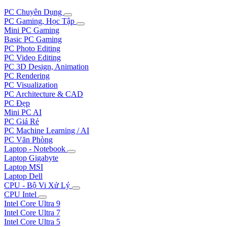
PC Chuyên Dụng
PC Gaming, Học Tập
Mini PC Gaming
Basic PC Gaming
PC Photo Editing
PC Video Editing
PC 3D Design, Animation
PC Rendering
PC Visualization
PC Architecture & CAD
PC Đẹp
Mini PC AI
PC Giá Rẻ
PC Machine Learning / AI
PC Văn Phòng
Laptop - Notebook
Laptop Gigabyte
Laptop MSI
Laptop Dell
CPU - Bộ Vi Xử Lý
CPU Intel
Intel Core Ultra 9
Intel Core Ultra 7
Intel Core Ultra 5