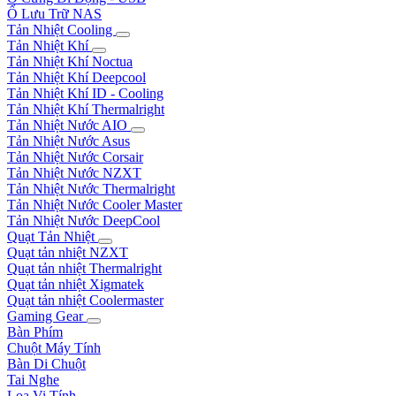
Ổ Lưu Trữ NAS
Tản Nhiệt Cooling
Tản Nhiệt Khí
Tản Nhiệt Khí Noctua
Tản Nhiệt Khí Deepcool
Tản Nhiệt Khí ID - Cooling
Tản Nhiệt Khí Thermalright
Tản Nhiệt Nước AIO
Tản Nhiệt Nước Asus
Tản Nhiệt Nước Corsair
Tản Nhiệt Nước NZXT
Tản Nhiệt Nước Thermalright
Tản Nhiệt Nước Cooler Master
Tản Nhiệt Nước DeepCool
Quạt Tản Nhiệt
Quạt tản nhiệt NZXT
Quạt tản nhiệt Thermalright
Quạt tản nhiệt Xigmatek
Quạt tản nhiệt Coolermaster
Gaming Gear
Bàn Phím
Chuột Máy Tính
Bàn Di Chuột
Tai Nghe
Loa Vi Tính