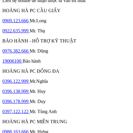
Liên hệ hotline để nhận được tư vấn tốt nhất
HOÀNG HÀ PC CẦU GIẤY
0969.123.666
Mr.Long
0922.635.999
Mr. Thụ
BẢO HÀNH - HỖ TRỢ KỸ THUẬT
0976.382.666
Mr. Dũng
19006100
Bảo hành
HOÀNG HÀ PC ĐỐNG ĐA
0396.122.999
Mr.Nghĩa
0396.138.999
Mr. Huy
0396.178.999
Mr. Duy
0397.122.122
Mr. Tùng Anh
HOÀNG HÀ PC MIỀN TRUNG
0988.163.666
Mr. Hưng