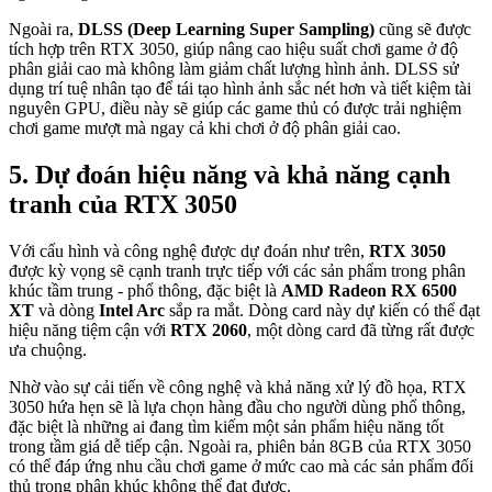
Ngoài ra,
DLSS (Deep Learning Super Sampling)
cũng sẽ được
tích hợp trên RTX 3050, giúp nâng cao hiệu suất chơi game ở độ
phân giải cao mà không làm giảm chất lượng hình ảnh. DLSS sử
dụng trí tuệ nhân tạo để tái tạo hình ảnh sắc nét hơn và tiết kiệm tài
nguyên GPU, điều này sẽ giúp các game thủ có được trải nghiệm
chơi game mượt mà ngay cả khi chơi ở độ phân giải cao.
5. Dự đoán hiệu năng và khả năng cạnh
tranh của RTX 3050
Với cấu hình và công nghệ được dự đoán như trên,
RTX 3050
được kỳ vọng sẽ cạnh tranh trực tiếp với các sản phẩm trong phân
khúc tầm trung - phổ thông, đặc biệt là
AMD Radeon RX 6500
XT
và dòng
Intel Arc
sắp ra mắt. Dòng card này dự kiến có thể đạt
hiệu năng tiệm cận với
RTX 2060
, một dòng card đã từng rất được
ưa chuộng.
Nhờ vào sự cải tiến về công nghệ và khả năng xử lý đồ họa, RTX
3050 hứa hẹn sẽ là lựa chọn hàng đầu cho người dùng phổ thông,
đặc biệt là những ai đang tìm kiếm một sản phẩm hiệu năng tốt
trong tầm giá dễ tiếp cận. Ngoài ra, phiên bản 8GB của RTX 3050
có thể đáp ứng nhu cầu chơi game ở mức cao mà các sản phẩm đối
thủ trong phân khúc không thể đạt được.