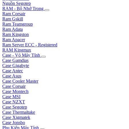
Nguồn Segotep
RAM - Bộ Nhớ Trong
Ram Corsair
Ram Gskill
Ram Teamgroup
Ram Adata
Ram Kingston
Ram Apacer
Ram Server ECC - Registered
RAM Kingmax
Case - Vỏ Máy Tính
Case Gamdias
Case Gigabyte
Case Antec
Case Asus
Case Cooler Master
Case Corsair
Case Montech
Case MSI
Case NZXT
Case Segotep
Case Thermaltake
Case Xigmatek
Case Jonsbo
Phụ Kiện Máy Tính