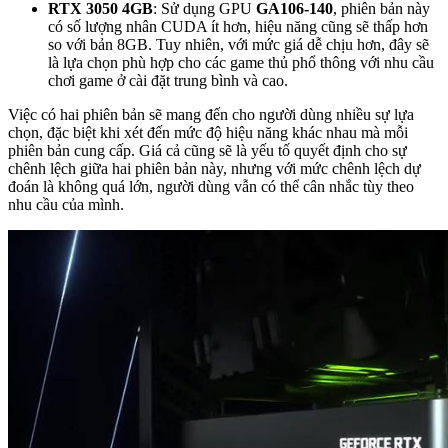
RTX 3050 4GB
: Sử dụng GPU
GA106-140
, phiên bản này
có số lượng nhân CUDA ít hơn, hiệu năng cũng sẽ thấp hơn
so với bản 8GB. Tuy nhiên, với mức giá dễ chịu hơn, đây sẽ
là lựa chọn phù hợp cho các game thủ phổ thông với nhu cầu
chơi game ở cài đặt trung bình và cao.
Việc có hai phiên bản sẽ mang đến cho người dùng nhiều sự lựa
chọn, đặc biệt khi xét đến mức độ hiệu năng khác nhau mà mỗi
phiên bản cung cấp. Giá cả cũng sẽ là yếu tố quyết định cho sự
chênh lệch giữa hai phiên bản này, nhưng với mức chênh lệch dự
đoán là không quá lớn, người dùng vẫn có thể cân nhắc tùy theo
nhu cầu của mình.