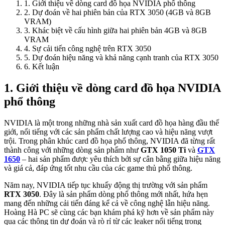
1. Giới thiệu về dòng card đồ họa NVIDIA phổ thông
2. Dự đoán về hai phiên bản của RTX 3050 (4GB và 8GB
VRAM)
3. Khác biệt về cấu hình giữa hai phiên bản 4GB và 8GB
VRAM
4. Sự cải tiến công nghệ trên RTX 3050
5. Dự đoán hiệu năng và khả năng cạnh tranh của RTX 3050
6. Kết luận
1. Giới thiệu về dòng card đồ họa NVIDIA
phổ thông
NVIDIA là một trong những nhà sản xuất card đồ họa hàng đầu thế
giới, nổi tiếng với các sản phẩm chất lượng cao và hiệu năng vượt
trội. Trong phân khúc card đồ họa phổ thông, NVIDIA đã từng rất
thành công với những dòng sản phẩm như
GTX 1050 Ti
và
GTX
1650
– hai sản phẩm được yêu thích bởi sự cân bằng giữa hiệu năng
và giá cả, đáp ứng tốt nhu cầu của các game thủ phổ thông.
Năm nay, NVIDIA tiếp tục khuấy động thị trường với sản phẩm
RTX 3050
. Đây là sản phẩm dòng phổ thông mới nhất, hứa hẹn
mang đến những cải tiến đáng kể cả về công nghệ lẫn hiệu năng.
Hoàng Hà PC sẽ cùng các bạn khám phá kỹ hơn về sản phẩm này
qua các thông tin dự đoán và rò rỉ từ các leaker nổi tiếng trong