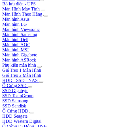
Bộ lưu điện - UPS
Màn Hình Máy Tính
Màn Hình Theo Hãng
Màn hình Asus
Màn hình LG
Màn hình Viewsonic
Màn hình Samsung
Màn hình Dell
Màn hình AOC
Màn hình MSI
Màn hình Gigabyte
Màn hình ASRock
Phụ kiện màn hình
Giá Treo 1 Màn Hình
Giá Treo 2 Màn Hình
HDD - SSD - NAS
Ổ Cứng SSD
SSD Gigabyte
SSD TeamGroup
SSD Samsung
SSD Sandisk
Ổ Cứng HDD
HDD Seagate
HDD Western Digital
Ổ Cứng Di Động - USB