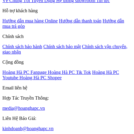
Về Chúng Tôi
Tuyển Dụng
Hệ thống showroom
Tin tức
Hỗ trợ khách hàng
Hướng dẫn mua hàng Online
Hướng dẫn thanh toán
Hướng dẫn
mua trả góp
Chính sách
Chính sách bảo hành
Chính sách bảo mật
Chính sách vận chuyển,
giao nhận
Cộng đồng
Hoàng Hà PC Fanpage
Hoàng Hà PC Tik Tok
Hoàng Hà PC
Youtube
Hoàng Hà PC Shopee
Email liên hệ
Hợp Tác Truyền Thông:
media@hoanghapc.vn
Liên Hệ Báo Giá:
kinhdoanh@hoanghapc.vn