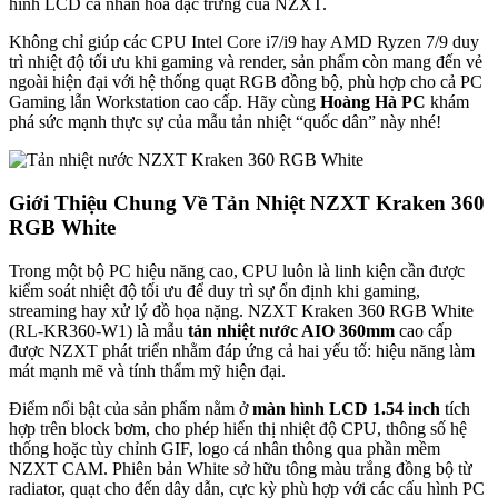
hình LCD cá nhân hóa đặc trưng của NZXT.
Không chỉ giúp các CPU Intel Core i7/i9 hay AMD Ryzen 7/9 duy
trì nhiệt độ tối ưu khi gaming và render, sản phẩm còn mang đến vẻ
ngoài hiện đại với hệ thống quạt RGB đồng bộ, phù hợp cho cả PC
Gaming lẫn Workstation cao cấp. Hãy cùng
Hoàng Hà PC
khám
phá sức mạnh thực sự của mẫu tản nhiệt “quốc dân” này nhé!
Giới Thiệu Chung Về Tản Nhiệt NZXT Kraken 360
RGB White
Trong một bộ PC hiệu năng cao, CPU luôn là linh kiện cần được
kiểm soát nhiệt độ tối ưu để duy trì sự ổn định khi gaming,
streaming hay xử lý đồ họa nặng. NZXT Kraken 360 RGB White
(RL-KR360-W1) là mẫu
tản nhiệt nước AIO 360mm
cao cấp
được NZXT phát triển nhằm đáp ứng cả hai yếu tố: hiệu năng làm
mát mạnh mẽ và tính thẩm mỹ hiện đại.
Điểm nổi bật của sản phẩm nằm ở
màn hình LCD 1.54 inch
tích
hợp trên block bơm, cho phép hiển thị nhiệt độ CPU, thông số hệ
thống hoặc tùy chỉnh GIF, logo cá nhân thông qua phần mềm
NZXT CAM. Phiên bản White sở hữu tông màu trắng đồng bộ từ
radiator, quạt cho đến dây dẫn, cực kỳ phù hợp với các cấu hình PC