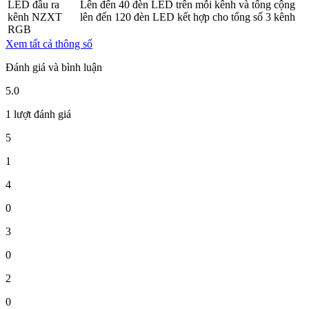
LED đầu ra
Lên đến 40 đèn LED trên mỗi kênh và tổng cộng
kênh NZXT
lên đến 120 đèn LED kết hợp cho tổng số 3 kênh
RGB
Xem tất cả thông số
Đánh giá và bình luận
5.0
1 lượt đánh giá
5
1
4
0
3
0
2
0