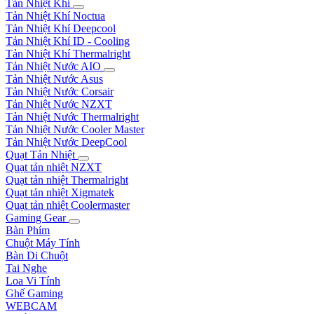
Tản Nhiệt Khí
Tản Nhiệt Khí Noctua
Tản Nhiệt Khí Deepcool
Tản Nhiệt Khí ID - Cooling
Tản Nhiệt Khí Thermalright
Tản Nhiệt Nước AIO
Tản Nhiệt Nước Asus
Tản Nhiệt Nước Corsair
Tản Nhiệt Nước NZXT
Tản Nhiệt Nước Thermalright
Tản Nhiệt Nước Cooler Master
Tản Nhiệt Nước DeepCool
Quạt Tản Nhiệt
Quạt tản nhiệt NZXT
Quạt tản nhiệt Thermalright
Quạt tản nhiệt Xigmatek
Quạt tản nhiệt Coolermaster
Gaming Gear
Bàn Phím
Chuột Máy Tính
Bàn Di Chuột
Tai Nghe
Loa Vi Tính
Ghế Gaming
WEBCAM