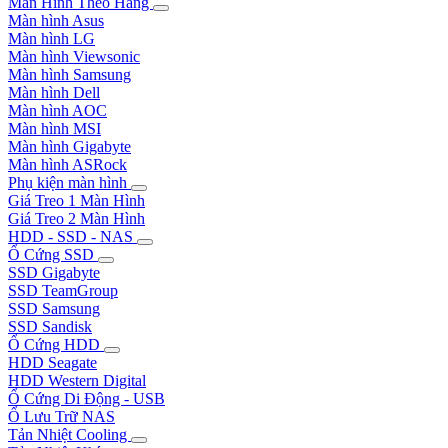
Màn Hình Theo Hãng
Màn hình Asus
Màn hình LG
Màn hình Viewsonic
Màn hình Samsung
Màn hình Dell
Màn hình AOC
Màn hình MSI
Màn hình Gigabyte
Màn hình ASRock
Phụ kiện màn hình
Giá Treo 1 Màn Hình
Giá Treo 2 Màn Hình
HDD - SSD - NAS
Ổ Cứng SSD
SSD Gigabyte
SSD TeamGroup
SSD Samsung
SSD Sandisk
Ổ Cứng HDD
HDD Seagate
HDD Western Digital
Ổ Cứng Di Động - USB
Ổ Lưu Trữ NAS
Tản Nhiệt Cooling