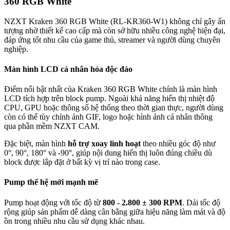
360 RGB White
NZXT Kraken 360 RGB White (RL-KR360-W1) không chỉ gây ấn
tượng nhờ thiết kế cao cấp mà còn sở hữu nhiều công nghệ hiện đại,
đáp ứng tốt nhu cầu của game thủ, streamer và người dùng chuyên
nghiệp.
Màn hình LCD cá nhân hóa độc đáo
Điểm nổi bật nhất của Kraken 360 RGB White chính là màn hình
LCD tích hợp trên block pump. Ngoài khả năng hiển thị nhiệt độ
CPU, GPU hoặc thông số hệ thống theo thời gian thực, người dùng
còn có thể tùy chỉnh ảnh GIF, logo hoặc hình ảnh cá nhân thông
qua phần mềm NZXT CAM.
Đặc biệt, màn hình
hỗ trợ xoay linh hoạt
theo nhiều góc độ như
0°, 90°, 180° và -90°, giúp nội dung hiển thị luôn đúng chiều dù
block được lắp đặt ở bất kỳ vị trí nào trong case.
Pump thế hệ mới mạnh mẽ
Pump hoạt động với tốc độ từ
800 - 2.800 ± 300 RPM
. Dải tốc độ
rộng giúp sản phẩm dễ dàng cân bằng giữa hiệu năng làm mát và độ
ồn trong nhiều nhu cầu sử dụng khác nhau.