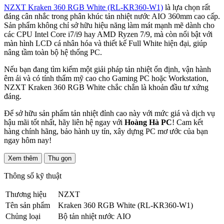
NZXT Kraken 360 RGB White (RL-KR360-W1)
là lựa chọn rất
đáng cân nhắc trong phân khúc tản nhiệt nước AIO 360mm cao cấp.
Sản phẩm không chỉ sở hữu hiệu năng làm mát mạnh mẽ dành cho
các CPU Intel Core i7/i9 hay AMD Ryzen 7/9, mà còn nổi bật với
màn hình LCD cá nhân hóa và thiết kế Full White hiện đại, giúp
nâng tầm toàn bộ hệ thống PC.
Nếu bạn đang tìm kiếm một giải pháp tản nhiệt ổn định, vận hành
êm ái và có tính thẩm mỹ cao cho Gaming PC hoặc Workstation,
NZXT Kraken 360 RGB White chắc chắn là khoản đầu tư xứng
đáng.
Để sở hữu sản phẩm tản nhiệt đỉnh cao này với mức giá và dịch vụ
hậu mãi tốt nhất, hãy liên hệ ngay với
Hoàng Hà PC
! Cam kết
hàng chính hãng, bảo hành uy tín, xây dựng PC mơ ước của bạn
ngay hôm nay!
Xem thêm
Thu gọn
Thông số kỹ thuật
Thương hiệu
NZXT
Tên sản phẩm
Kraken 360 RGB White (RL-KR360-W1)
Chủng loại
Bộ tản nhiệt nước AIO