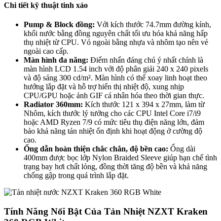
Chi tiết kỹ thuật tinh xảo
Pump & Block đồng:
Với kích thước 74.7mm đường kính,
khối nước bằng đồng nguyên chất tối ưu hóa khả năng hấp
thụ nhiệt từ CPU. Vỏ ngoài bằng nhựa và nhôm tạo nên vẻ
ngoài cao cấp.
Màn hình đa năng:
Điểm nhấn đáng chú ý nhất chính là
màn hình LCD 1.54 inch với độ phân giải 240 x 240 pixels
và độ sáng 300 cd/m². Màn hình có thể xoay linh hoạt theo
hướng lắp đặt và hỗ trợ hiển thị nhiệt độ, xung nhịp
CPU/GPU hoặc ảnh GIF cá nhân hóa theo thời gian thực.
Radiator 360mm:
Kích thước 121 x 394 x 27mm, làm từ
Nhôm, kích thước lý tưởng cho các CPU Intel Core i7/i9
hoặc AMD Ryzen 7/9 có mức tiêu thụ điện năng lớn, đảm
bảo khả năng tản nhiệt ổn định khi hoạt động ở cường độ
cao.
Ống dẫn hoàn thiện chắc chắn, độ bền cao:
Ống dài
400mm được bọc lớp Nylon Braided Sleeve giúp hạn chế tình
trạng bay hơi chất lỏng, đồng thời tăng độ bền và khả năng
chống gập trong quá trình lắp đặt.
Tính Năng Nổi Bật Của Tản Nhiệt NZXT Kraken