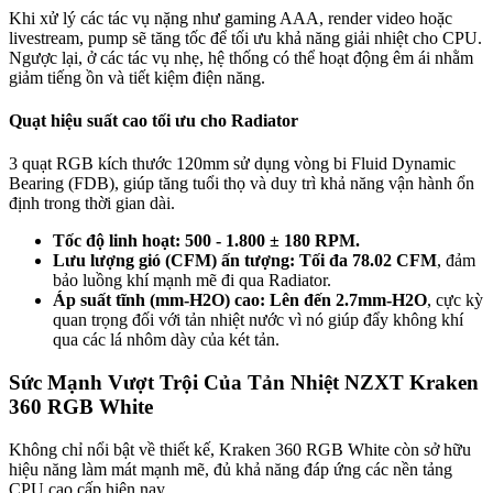
Khi xử lý các tác vụ nặng như gaming AAA, render video hoặc
livestream, pump sẽ tăng tốc để tối ưu khả năng giải nhiệt cho CPU.
Ngược lại, ở các tác vụ nhẹ, hệ thống có thể hoạt động êm ái nhằm
giảm tiếng ồn và tiết kiệm điện năng.
Quạt hiệu suất cao tối ưu cho Radiator
3 quạt RGB kích thước 120mm sử dụng vòng bi Fluid Dynamic
Bearing (FDB), giúp tăng tuổi thọ và duy trì khả năng vận hành ổn
định trong thời gian dài.
Tốc độ linh hoạt: 500 - 1.800 ± 180 RPM.
Lưu lượng gió (CFM) ấn tượng: Tối đa 78.02 CFM
, đảm
bảo luồng khí mạnh mẽ đi qua Radiator.
Áp suất tĩnh (mm-H2O) cao: Lên đến 2.7mm-H2O
, cực kỳ
quan trọng đối với tản nhiệt nước vì nó giúp đẩy không khí
qua các lá nhôm dày của két tản.
Sức Mạnh Vượt Trội Của Tản Nhiệt NZXT Kraken
360 RGB White
Không chỉ nổi bật về thiết kế, Kraken 360 RGB White còn sở hữu
hiệu năng làm mát mạnh mẽ, đủ khả năng đáp ứng các nền tảng
CPU cao cấp hiện nay.