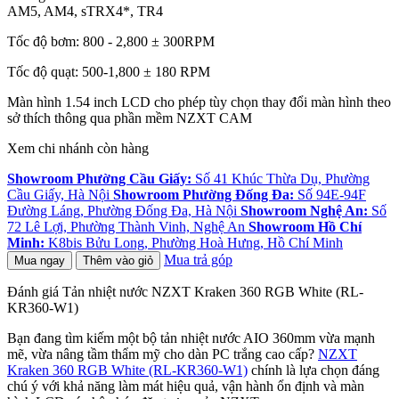
AM5, AM4, sTRX4*, TR4
Tốc độ bơm: 800 - 2,800 ± 300RPM
Tốc độ quạt: 500-1,800 ± 180 RPM
Màn hình 1.54 inch LCD cho phép tùy chọn thay đổi màn hình theo
sở thích thông qua phần mềm NZXT CAM
Xem chi nhánh còn hàng
Showroom Phường Cầu Giấy:
Số 41 Khúc Thừa Dụ, Phường
Cầu Giấy, Hà Nội
Showroom Phường Đống Đa:
Số 94E-94F
Đường Láng, Phường Đống Đa, Hà Nội
Showroom Nghệ An:
Số
72 Lê Lợi, Phường Thành Vinh, Nghệ An
Showroom Hồ Chí
Minh:
K8bis Bửu Long, Phường Hoà Hưng, Hồ Chí Minh
Mua trả góp
Mua ngay
Thêm vào giỏ
Đánh giá Tản nhiệt nước NZXT Kraken 360 RGB White (RL-
KR360-W1)
Bạn đang tìm kiếm một bộ tản nhiệt nước AIO 360mm vừa mạnh
mẽ, vừa nâng tầm thẩm mỹ cho dàn PC trắng cao cấp?
NZXT
Kraken 360 RGB White (RL-KR360-W1)
chính là lựa chọn đáng
chú ý với khả năng làm mát hiệu quả, vận hành ổn định và màn