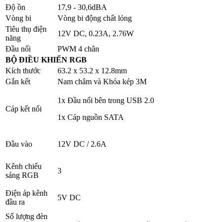
Độ ồn
17,9 - 30,6dBA
Vòng bi
Vòng bi động chất lỏng
Tiêu thụ điện
12V DC, 0.23A, 2.76W
năng
Đầu nối
PWM 4 chân
BỘ ĐIỀU KHIỂN RGB
Kích thước
63.2 x 53.2 x 12.8mm
Gắn kết
Nam châm và Khóa kép 3M
1x Đầu nối bên trong USB 2.0
Cáp kết nối
1x Cáp nguồn SATA
Đầu vào
12V DC / 2.6A
Kênh chiếu
3
sáng RGB
Điện áp kênh
5V DC
đầu ra
Số lượng đèn