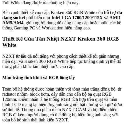
Full White đang được ưa chuộng hiện nay.
Bên cạnh thiết kế cao cấp, Kraken 360 RGB White còn
hỗ trợ đa
dạng socket
phổ biến như
Intel LGA 1700/1200/115X và AMD
AM5/AM4
, giúp người dùng dễ dàng nâng cấp hoặc build các hệ
thống Gaming PC và Workstation hiệu năng cao.
Thiết Kế Của Tản Nhiệt NZXT Kraken 360 RGB
White
NZXT từ lâu đã nổi tiếng với phong cách thiết kế tối giản nhưng
hiện đại, và Kraken 360 RGB White tiếp tục khẳng định vị thế đó
trong phân khúc tản nhiệt nước cao cấp.
Màu trắng tinh khôi và RGB lộng lẫy
Toàn bộ hệ thống được hoàn thiện với tông màu trắng đồng bộ, từ
radiator nhôm, block bơm, dây dẫn cho đến bộ ba quạt RGB
120mm. Điểm nhấn là hệ thống RGB tích hợp trên quạt và màn
hình LCD mang lại hiệu ứng ánh sáng nổi bật nhưng vẫn giữ được
sự tinh tế. Thông qua phần mềm NZXT CAM và bộ điều khiển
RGB đi kèm, người dùng có thể đồng bộ hiệu ứng ánh sáng với
toàn bộ hệ sinh thái linh kiện NZXT.