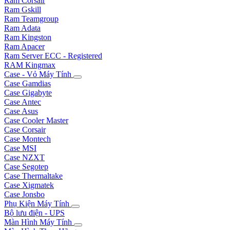
Ram Corsair
Ram Gskill
Ram Teamgroup
Ram Adata
Ram Kingston
Ram Apacer
Ram Server ECC - Registered
RAM Kingmax
Case - Vỏ Máy Tính
Case Gamdias
Case Gigabyte
Case Antec
Case Asus
Case Cooler Master
Case Corsair
Case Montech
Case MSI
Case NZXT
Case Segotep
Case Thermaltake
Case Xigmatek
Case Jonsbo
Phụ Kiện Máy Tính
Bộ lưu điện - UPS
Màn Hình Máy Tính