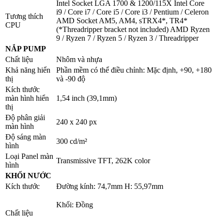
Intel Socket LGA 1700 & 1200/115X Intel Core
i9 / Core i7 / Core i5 / Core i3 / Pentium / Celeron
Tương thích
AMD Socket AM5, AM4, sTRX4*, TR4*
CPU
(*Threadripper bracket not included) AMD Ryzen
9 / Ryzen 7 / Ryzen 5 / Ryzen 3 / Threadripper
NẮP PUMP
Chất liệu
Nhôm và nhựa
Khả năng hiển
Phần mềm có thể điều chỉnh: Mặc định, +90, +180
thị
và -90 độ
Kích thước
màn hình hiển
1,54 inch (39,1mm)
thị
Độ phân giải
240 x 240 px
màn hình
Độ sáng màn
300 cd/m²
hình
Loại Panel màn
Transmissive TFT, 262K color
hình
KHỐI NƯỚC
Kích thước
Đường kính: 74,7mm H: 55,97mm
Khối: Đồng
Chất liệu