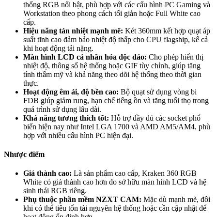
thống RGB nổi bật, phù hợp với các cấu hình PC Gaming và
Workstation theo phong cách tối giản hoặc Full White cao
cấp.
Hiệu năng tản nhiệt mạnh mẽ:
Két 360mm kết hợp quạt áp
suất tĩnh cao đảm bảo nhiệt độ thấp cho CPU flagship, kể cả
khi hoạt động tải nặng.
Màn hình LCD cá nhân hóa độc đáo:
Cho phép hiển thị
nhiệt độ, thông số hệ thống hoặc GIF tùy chỉnh, giúp tăng
tính thẩm mỹ và khả năng theo dõi hệ thống theo thời gian
thực.
Hoạt động êm ái, độ bền cao:
Bộ quạt sử dụng vòng bi
FDB giúp giảm rung, hạn chế tiếng ồn và tăng tuổi thọ trong
quá trình sử dụng lâu dài.
Khả năng tương thích tốt:
Hỗ trợ đầy đủ các socket phổ
biến hiện nay như Intel LGA 1700 và AMD AM5/AM4, phù
hợp với nhiều cấu hình PC hiện đại.
Nhược điểm
Giá thành cao:
Là sản phẩm cao cấp, Kraken 360 RGB
White có giá thành cao hơn do sở hữu màn hình LCD và hệ
sinh thái RGB riêng.
Phụ thuộc phần mềm NZXT CAM:
Mặc dù mạnh mẽ, đôi
khi có thể tiêu tốn tài nguyên hệ thống hoặc cần cập nhật để
hoạt động ổn định hơn.