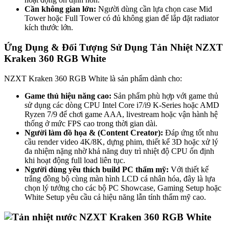
Cần không gian lớn:
Người dùng cần lựa chọn case Mid
Tower hoặc Full Tower có đủ không gian để lắp đặt radiator
kích thước lớn.
Ứng Dụng & Đối Tượng Sử Dụng Tản Nhiệt NZXT
Kraken 360 RGB White
NZXT Kraken 360 RGB White là sản phẩm dành cho:
Game thủ hiệu năng cao:
Sản phẩm phù hợp với game thủ
sử dụng các dòng CPU Intel Core i7/i9 K-Series hoặc AMD
Ryzen 7/9 để chơi game AAA, livestream hoặc vận hành hệ
thống ở mức FPS cao trong thời gian dài.
Người làm đồ họa & (Content Creator):
Đáp ứng tốt nhu
cầu render video 4K/8K, dựng phim, thiết kế 3D hoặc xử lý
đa nhiệm nặng nhờ khả năng duy trì nhiệt độ CPU ổn định
khi hoạt động full load liên tục.
Người dùng yêu thích build PC thẩm mỹ:
Với thiết kế
trắng đồng bộ cùng màn hình LCD cá nhân hóa, đây là lựa
chọn lý tưởng cho các bộ PC Showcase, Gaming Setup hoặc
White Setup yêu cầu cả hiệu năng lẫn tính thẩm mỹ cao.