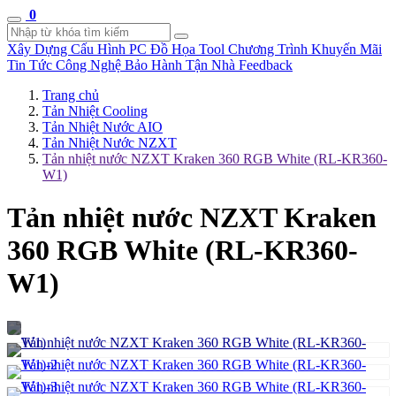
0
Xây Dựng Cấu Hình
PC Đồ Họa Tool
Chương Trình Khuyến Mãi
Tin Tức Công Nghệ
Bảo Hành Tận Nhà
Feedback
Trang chủ
Tản Nhiệt Cooling
Tản Nhiệt Nước AIO
Tản Nhiệt Nước NZXT
Tản nhiệt nước NZXT Kraken 360 RGB White (RL-KR360-
W1)
Tản nhiệt nước NZXT Kraken
360 RGB White (RL-KR360-
W1)