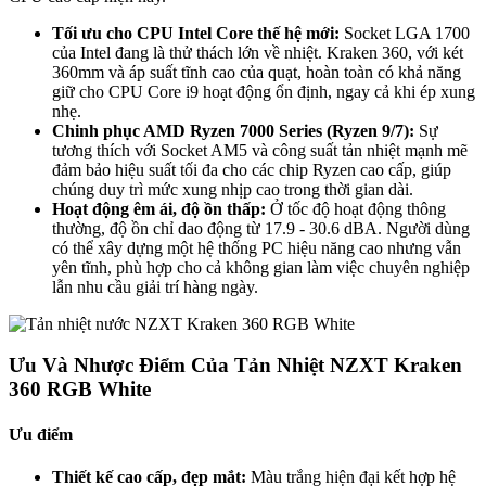
Tối ưu cho CPU Intel Core thế hệ mới:
Socket LGA 1700
của Intel đang là thử thách lớn về nhiệt. Kraken 360, với két
360mm và áp suất tĩnh cao của quạt, hoàn toàn có khả năng
giữ cho CPU Core i9 hoạt động ổn định, ngay cả khi ép xung
nhẹ.
Chinh phục AMD Ryzen 7000 Series (Ryzen 9/7):
Sự
tương thích với Socket AM5 và công suất tản nhiệt mạnh mẽ
đảm bảo hiệu suất tối đa cho các chip Ryzen cao cấp, giúp
chúng duy trì mức xung nhịp cao trong thời gian dài.
Hoạt động êm ái, độ ồn thấp:
Ở tốc độ hoạt động thông
thường, độ ồn chỉ dao động từ 17.9 - 30.6 dBA. Người dùng
có thể xây dựng một hệ thống PC hiệu năng cao nhưng vẫn
yên tĩnh, phù hợp cho cả không gian làm việc chuyên nghiệp
lẫn nhu cầu giải trí hàng ngày.
Ưu Và Nhược Điểm Của Tản Nhiệt NZXT Kraken
360 RGB White
Ưu điểm
Thiết kế cao cấp, đẹp mắt:
Màu trắng hiện đại kết hợp hệ