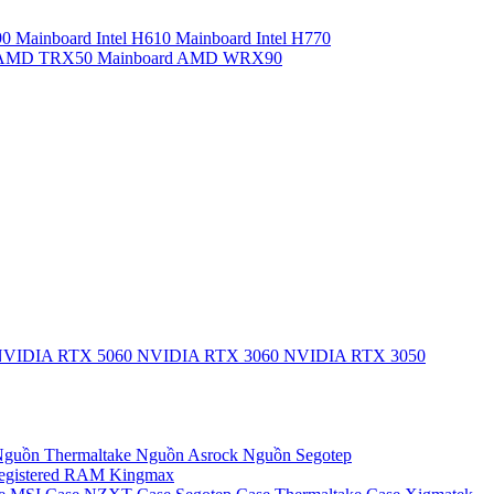
90
Mainboard Intel H610
Mainboard Intel H770
d AMD TRX50
Mainboard AMD WRX90
VIDIA RTX 5060
NVIDIA RTX 3060
NVIDIA RTX 3050
guồn Thermaltake
Nguồn Asrock
Nguồn Segotep
egistered
RAM Kingmax