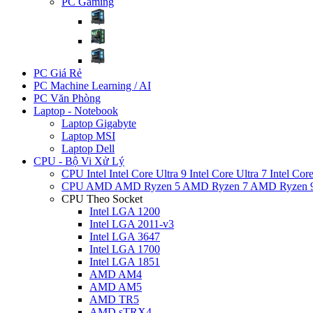
PC Gaming
PC Giá Rẻ
PC Machine Learning / AI
PC Văn Phòng
Laptop - Notebook
Laptop Gigabyte
Laptop MSI
Laptop Dell
CPU - Bộ Vi Xử Lý
CPU Intel
Intel Core Ultra 9
Intel Core Ultra 7
Intel Cor
CPU AMD
AMD Ryzen 5
AMD Ryzen 7
AMD Ryzen 
CPU Theo Socket
Intel LGA 1200
Intel LGA 2011-v3
Intel LGA 3647
Intel LGA 1700
Intel LGA 1851
AMD AM4
AMD AM5
AMD TR5
AMD sTRX4