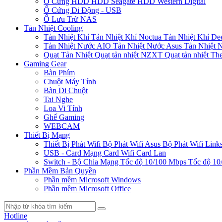
Ổ Cứng HDD
HDD Seagate
HDD Western Digital
Ổ Cứng Di Động - USB
Ổ Lưu Trữ NAS
Tản Nhiệt Cooling
Tản Nhiệt Khí
Tản Nhiệt Khí Noctua
Tản Nhiệt Khí De
Tản Nhiệt Nước AIO
Tản Nhiệt Nước Asus
Tản Nhiệt 
Quạt Tản Nhiệt
Quạt tản nhiệt NZXT
Quạt tản nhiệt Th
Gaming Gear
Bàn Phím
Chuột Máy Tính
Bàn Di Chuột
Tai Nghe
Loa Vi Tính
Ghế Gaming
WEBCAM
Thiết Bị Mạng
Thiết Bị Phát Wifi
Bộ Phát Wifi Asus
Bộ Phát Wifi Link
USB - Card Mạng
Card Wifi
Card Lan
Switch - Bộ Chia Mạng
Tốc độ 10/100 Mbps
Tốc độ 10
Phần Mềm Bản Quyền
Phần mềm Microsoft Windows
Phần mềm Microsoft Office
Hotline