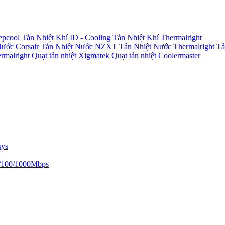
epcool
Tản Nhiệt Khí ID - Cooling
Tản Nhiệt Khí Thermalright
Nước Corsair
Tản Nhiệt Nước NZXT
Tản Nhiệt Nước Thermalright
Tả
ermalright
Quạt tản nhiệt Xigmatek
Quạt tản nhiệt Coolermaster
sys
/100/1000Mbps