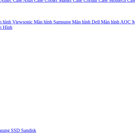
 Antec
Case Asus
Case Cooler Master
Case Corsair
Case Montech
Cas
 hình Viewsonic
Màn hình Samsung
Màn hình Dell
Màn hình AOC
M
n Hình
msung
SSD Sandisk