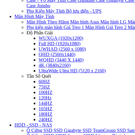
Case - Vỏ Máy Tính
Case Gamdias
Case Gigabyte
Case
Case Jonsbo
Phụ Kiện Máy Tính
Bộ lưu điện - UPS
Màn Hình Máy Tính
Màn Hình Theo Hãng
Màn hình Asus
Màn hình LG
Màn
Phụ kiện màn hình
Giá Treo 1 Màn Hình
Giá Treo 2 Mà
Độ Phân Giải
WUXGA (1920x1200)
Full HD (1920x1080)
UWHAD (2560 x 1080)
QHD (2560x1440)
WQHD (3440 X 1440)
4K (3840x2160)
UltraWide Ultra HD (5120 x 2160)
Tần Số Quét
60HZ
75HZ
100HZ
120Hz
144HZ
165HZ
180HZ
240HZ
HDD - SSD - NAS
Ổ Cứng SSD
SSD Gigabyte
SSD TeamGroup
SSD Sa