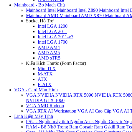
Mainboard - Bo Mạch Chủ
Mainboard Intel
Mainboard Intel Z890
Mainboard Intel
Mainboard AMD
Mainboard AMD X870
Mainboard 
Socket Hỗ Trợ
Intel LGA 1200
Intel LGA 2011
Intel LGA 2011-v3
Intel LGA 1700
AMD AM4
AMD AM5
AMD sTR5
Kiểu Kích Thước (Form Factor)
Mini ITX
M-ATX
ATX
E-ATX
VGA - Card Màn Hình
VGA NVIDIA
NVIDIA RTX 5090
NVIDIA RTX 508
NVIDIA GTX 1060
VGA AMD Radeon
VGA RTX AI Workstation
VGA AI Cao Cấp
VGA AI T
Linh Kiện Máy Tính
PSU - Nguồn máy tính
Nguồn Asus
Nguồn Corsair
Ngu
RAM - Bộ Nhớ Trong
Ram Corsair
Ram Gskill
Ram Te