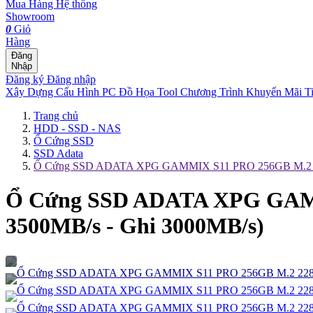
Mua Hàng
Hệ thống
Showroom
0
Giỏ
Hàng
Đăng
Nhập
Đăng ký
Đăng nhập
Xây Dựng Cấu Hình
PC Đồ Họa Tool
Chương Trình Khuyến Mãi
T
Trang chủ
HDD - SSD - NAS
Ổ Cứng SSD
SSD Adata
Ổ Cứng SSD ADATA XPG GAMMIX S11 PRO 256GB M.2 228
Ổ Cứng SSD ADATA XPG GAMM
3500MB/s - Ghi 3000MB/s)