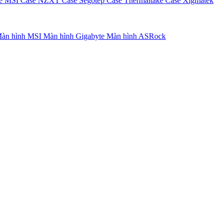
e MSI
Case NZXT
Case Segotep
Case Thermaltake
Case Xigmatek
àn hình MSI
Màn hình Gigabyte
Màn hình ASRock