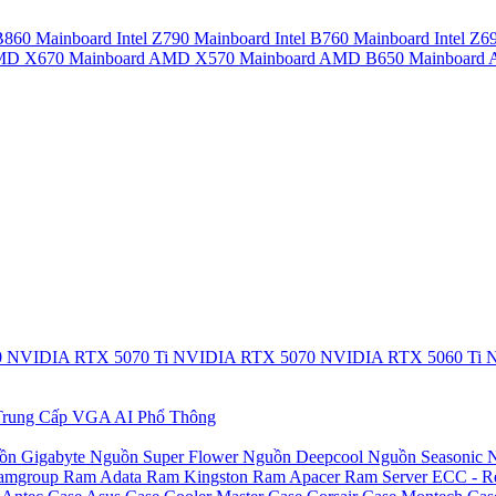
 B860
Mainboard Intel Z790
Mainboard Intel B760
Mainboard Intel Z6
AMD X670
Mainboard AMD X570
Mainboard AMD B650
Mainboar
0
NVIDIA RTX 5070 Ti
NVIDIA RTX 5070
NVIDIA RTX 5060 Ti
N
rung Cấp
VGA AI Phổ Thông
ồn Gigabyte
Nguồn Super Flower
Nguồn Deepcool
Nguồn Seasonic
N
amgroup
Ram Adata
Ram Kingston
Ram Apacer
Ram Server ECC - R