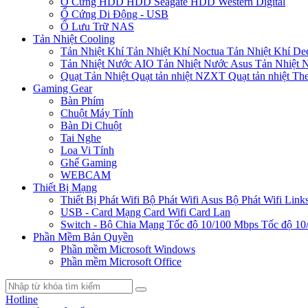
Ổ Cứng HDD
HDD Seagate
HDD Western Digital
Ổ Cứng Di Động - USB
Ổ Lưu Trữ NAS
Tản Nhiệt Cooling
Tản Nhiệt Khí
Tản Nhiệt Khí Noctua
Tản Nhiệt Khí De
Tản Nhiệt Nước AIO
Tản Nhiệt Nước Asus
Tản Nhiệt 
Quạt Tản Nhiệt
Quạt tản nhiệt NZXT
Quạt tản nhiệt Th
Gaming Gear
Bàn Phím
Chuột Máy Tính
Bàn Di Chuột
Tai Nghe
Loa Vi Tính
Ghế Gaming
WEBCAM
Thiết Bị Mạng
Thiết Bị Phát Wifi
Bộ Phát Wifi Asus
Bộ Phát Wifi Link
USB - Card Mạng
Card Wifi
Card Lan
Switch - Bộ Chia Mạng
Tốc độ 10/100 Mbps
Tốc độ 10
Phần Mềm Bản Quyền
Phần mềm Microsoft Windows
Phần mềm Microsoft Office
Hotline