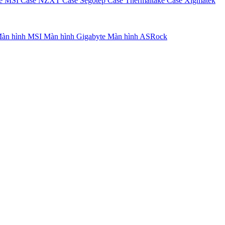
e MSI
Case NZXT
Case Segotep
Case Thermaltake
Case Xigmatek
àn hình MSI
Màn hình Gigabyte
Màn hình ASRock