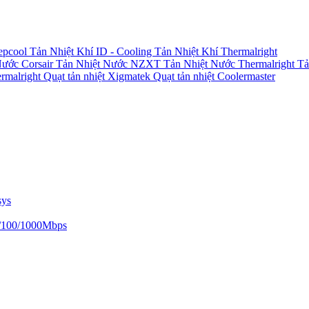
epcool
Tản Nhiệt Khí ID - Cooling
Tản Nhiệt Khí Thermalright
Nước Corsair
Tản Nhiệt Nước NZXT
Tản Nhiệt Nước Thermalright
Tả
ermalright
Quạt tản nhiệt Xigmatek
Quạt tản nhiệt Coolermaster
sys
/100/1000Mbps