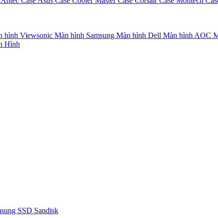
 Antec
Case Asus
Case Cooler Master
Case Corsair
Case Montech
Cas
 hình Viewsonic
Màn hình Samsung
Màn hình Dell
Màn hình AOC
M
n Hình
msung
SSD Sandisk