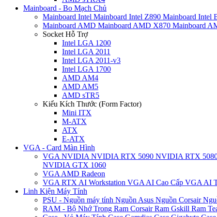
Mainboard - Bo Mạch Chủ
Mainboard Intel
Mainboard Intel Z890
Mainboard Intel
Mainboard AMD
Mainboard AMD X870
Mainboard 
Socket Hỗ Trợ
Intel LGA 1200
Intel LGA 2011
Intel LGA 2011-v3
Intel LGA 1700
AMD AM4
AMD AM5
AMD sTR5
Kiểu Kích Thước (Form Factor)
Mini ITX
M-ATX
ATX
E-ATX
VGA - Card Màn Hình
VGA NVIDIA
NVIDIA RTX 5090
NVIDIA RTX 508
NVIDIA GTX 1060
VGA AMD Radeon
VGA RTX AI Workstation
VGA AI Cao Cấp
VGA AI T
Linh Kiện Máy Tính
PSU - Nguồn máy tính
Nguồn Asus
Nguồn Corsair
Ngu
RAM - Bộ Nhớ Trong
Ram Corsair
Ram Gskill
Ram Te