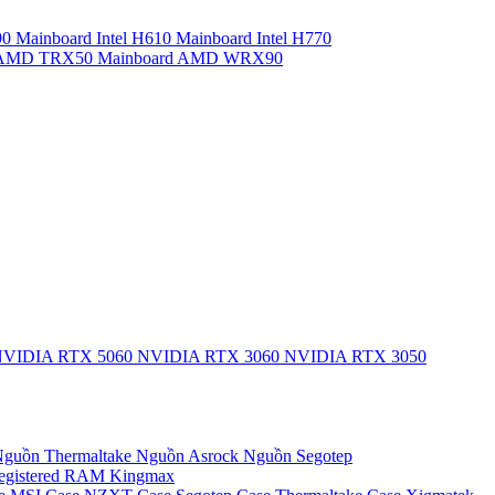
90
Mainboard Intel H610
Mainboard Intel H770
d AMD TRX50
Mainboard AMD WRX90
VIDIA RTX 5060
NVIDIA RTX 3060
NVIDIA RTX 3050
guồn Thermaltake
Nguồn Asrock
Nguồn Segotep
egistered
RAM Kingmax