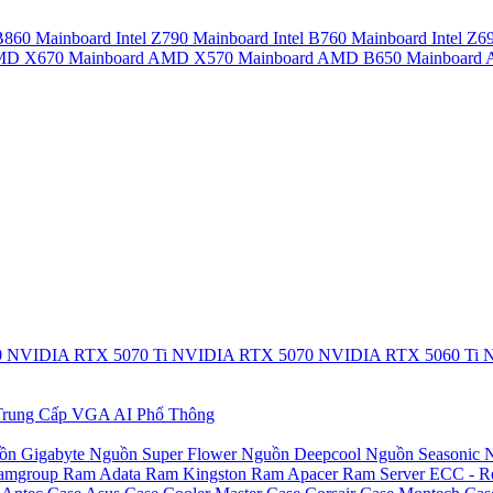
 B860
Mainboard Intel Z790
Mainboard Intel B760
Mainboard Intel Z6
AMD X670
Mainboard AMD X570
Mainboard AMD B650
Mainboar
0
NVIDIA RTX 5070 Ti
NVIDIA RTX 5070
NVIDIA RTX 5060 Ti
N
rung Cấp
VGA AI Phổ Thông
ồn Gigabyte
Nguồn Super Flower
Nguồn Deepcool
Nguồn Seasonic
N
amgroup
Ram Adata
Ram Kingston
Ram Apacer
Ram Server ECC - R