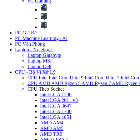
PC Gaming
PC Giá Rẻ
PC Machine Learning / AI
PC Văn Phòng
Laptop - Notebook
Laptop Gigabyte
Laptop MSI
Laptop Dell
CPU - Bộ Vi Xử Lý
CPU Intel
Intel Core Ultra 9
Intel Core Ultra 7
Intel Cor
CPU AMD
AMD Ryzen 5
AMD Ryzen 7
AMD Ryzen 
CPU Theo Socket
Intel LGA 1200
Intel LGA 2011-v3
Intel LGA 3647
Intel LGA 1700
Intel LGA 1851
AMD AM4
AMD AM5
AMD TR5
AMD sTRX4