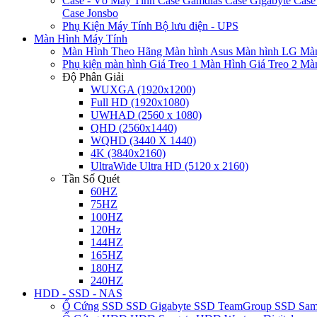
Case - Vỏ Máy Tính
Case Gamdias
Case Gigabyte
Case
Case Jonsbo
Phụ Kiện Máy Tính
Bộ lưu điện - UPS
Màn Hình Máy Tính
Màn Hình Theo Hãng
Màn hình Asus
Màn hình LG
Màn
Phụ kiện màn hình
Giá Treo 1 Màn Hình
Giá Treo 2 Mà
Độ Phân Giải
WUXGA (1920x1200)
Full HD (1920x1080)
UWHAD (2560 x 1080)
QHD (2560x1440)
WQHD (3440 X 1440)
4K (3840x2160)
UltraWide Ultra HD (5120 x 2160)
Tần Số Quét
60HZ
75HZ
100HZ
120Hz
144HZ
165HZ
180HZ
240HZ
HDD - SSD - NAS
Ổ Cứng SSD
SSD Gigabyte
SSD TeamGroup
SSD Sa