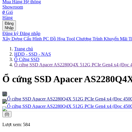
Mua Hàng
Hệ thống
Showroom
0
Giỏ
Hàng
Đăng
Nhập
Đăng ký
Đăng nhập
Xây Dựng Cấu Hình
PC Đồ Họa Tool
Chương Trình Khuyến Mãi
T
Trang chủ
HDD - SSD - NAS
Ổ Cứng SSD
Ổ cứng SSD Apacer AS2280Q4X 512G PCIe Gen4 x4 (Đọc 4
Ổ cứng SSD Apacer AS2280Q4X 
(0)
Lượt xem:
584