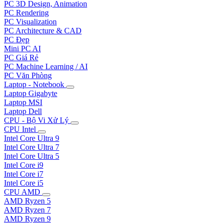
PC 3D Design, Animation
PC Rendering
PC Visualization
PC Architecture & CAD
PC Đẹp
Mini PC AI
PC Giá Rẻ
PC Machine Learning / AI
PC Văn Phòng
Laptop - Notebook
Laptop Gigabyte
Laptop MSI
Laptop Dell
CPU - Bộ Vi Xử Lý
CPU Intel
Intel Core Ultra 9
Intel Core Ultra 7
Intel Core Ultra 5
Intel Core i9
Intel Core i7
Intel Core i5
CPU AMD
AMD Ryzen 5
AMD Ryzen 7
AMD Ryzen 9