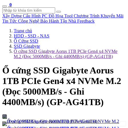
0
Xây Dựng Cấu Hình
PC Đồ Họa Tool
Chương Trình Khuyến Mãi
Tin Tức Công Nghệ
Bảo Hành Tận Nhà
Feedback
Trang chủ
HDD - SSD - NAS
Ổ Cứng SSD
SSD Gigabyte
Ổ cứng SSD Gigabyte Aorus 1TB PCIe Gen4 x4 NVMe
M.2 (Đọc 5000MB/s - Ghi 4400MB/s) (GP-AG41TB)
Ổ cứng SSD Gigabyte Aorus
1TB PCIe Gen4 x4 NVMe M.2
(Đọc 5000MB/s - Ghi
4400MB/s) (GP-AG41TB)