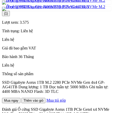
(1)
Lượt xem:
3.575
Tình trạng:
Liên hệ
Liên hệ
Giá đã bao gồm VAT
Bảo hành 36 Tháng
Liên hệ
Thông số sản phẩm
SSD Gigabyte Aorus 1TB M.2 2280 PCIe NVMe Gen 4x4 GP-
AG41TB Dung lượng: 1 TB Đọc tuần tự: 5000 MB/s Ghi tuần tự:
4400 MB/s NAND Flash: 3D TLC
Mua trả góp
Mua ngay
Thêm vào giỏ
Đánh giá Ổ cứng SSD Gigabyte Aorus 1TB PCIe Gen4 x4 NVMe