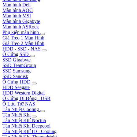
Màn hình Dell
Màn hình AOC
Màn hình MSI
Màn hình Gigabyte
Màn hình ASRock
Phụ kiện màn hình
Giá Treo 1 Màn Hình
Giá Treo 2 Màn Hình
HDD - SSD - NAS
Ổ Cứng SSD
SSD Gigabyte
SSD TeamGroup
SSD Samsung
SSD Sandisk
Ổ Cứng HDD
HDD Seagate
HDD Western Digital
Ổ Cứng Di Động - USB
Ổ Lưu Trữ NAS
Tản Nhiệt Cooling
Tản Nhiệt Khí
Tản Nhiệt Khí Noctua
Tản Nhiệt Khí Deepcool
Tản Nhiệt Khí ID - Cooling
Tản Nhiệt Khí Thermalright