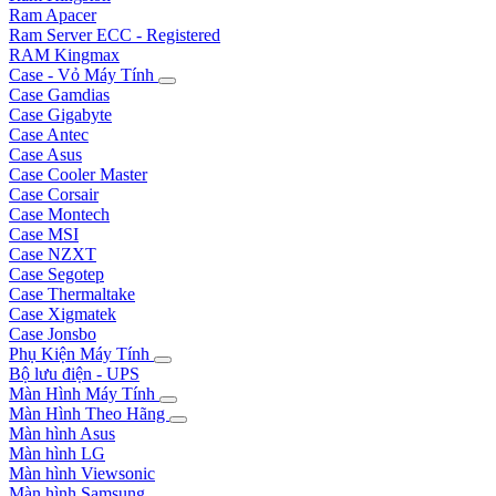
Ram Apacer
Ram Server ECC - Registered
RAM Kingmax
Case - Vỏ Máy Tính
Case Gamdias
Case Gigabyte
Case Antec
Case Asus
Case Cooler Master
Case Corsair
Case Montech
Case MSI
Case NZXT
Case Segotep
Case Thermaltake
Case Xigmatek
Case Jonsbo
Phụ Kiện Máy Tính
Bộ lưu điện - UPS
Màn Hình Máy Tính
Màn Hình Theo Hãng
Màn hình Asus
Màn hình LG
Màn hình Viewsonic
Màn hình Samsung