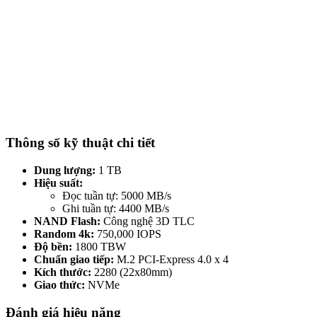
Thông số kỹ thuật chi tiết
Dung lượng:
1 TB
Hiệu suất:
Đọc tuần tự: 5000 MB/s
Ghi tuần tự: 4400 MB/s
NAND Flash:
Công nghệ 3D TLC
Random 4k:
750,000 IOPS
Độ bền:
1800 TBW
Chuẩn giao tiếp:
M.2 PCI-Express 4.0 x 4
Kích thước:
2280 (22x80mm)
Giao thức:
NVMe
Đánh giá hiệu năng