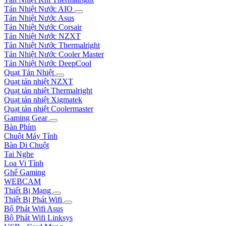
Tản Nhiệt Nước AIO
Tản Nhiệt Nước Asus
Tản Nhiệt Nước Corsair
Tản Nhiệt Nước NZXT
Tản Nhiệt Nước Thermalright
Tản Nhiệt Nước Cooler Master
Tản Nhiệt Nước DeepCool
Quạt Tản Nhiệt
Quạt tản nhiệt NZXT
Quạt tản nhiệt Thermalright
Quạt tản nhiệt Xigmatek
Quạt tản nhiệt Coolermaster
Gaming Gear
Bàn Phím
Chuột Máy Tính
Bàn Di Chuột
Tai Nghe
Loa Vi Tính
Ghế Gaming
WEBCAM
Thiết Bị Mạng
Thiết Bị Phát Wifi
Bộ Phát Wifi Asus
Bộ Phát Wifi Linksys