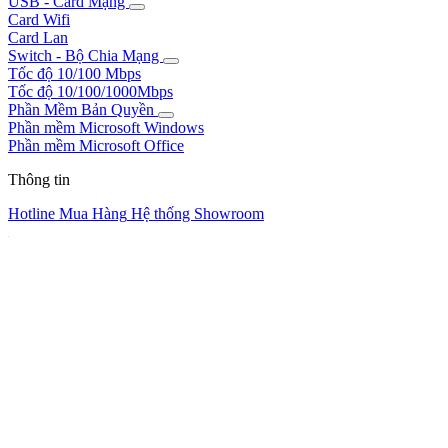
USB - Card Mạng
Card Wifi
Card Lan
Switch - Bộ Chia Mạng
Tốc độ 10/100 Mbps
Tốc độ 10/100/1000Mbps
Phần Mềm Bản Quyền
Phần mềm Microsoft Windows
Phần mềm Microsoft Office
Thông tin
Hotline Mua Hàng
Hệ thống Showroom