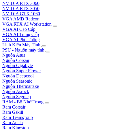
NVIDIA RTX 3060
NVIDIA RTX 3050
NVIDIA GTX 1060
VGA AMD Radeon
VGA RTX AI Workstation
VGA AI Cao Cấp
VGA AI Trung Cấp
VGA AI Phổ Thông
Linh Kiện Máy Tính
PSU - Nguồn máy tính
Nguồn Asus
Nguồn Corsair
Nguồn Gigabyte
Nguồn Super Flower
Nguồn Deepcool
Nguồn Seasonic
Nguồn Thermaltake
Nguồn Asrock
Nguồn Segotep
RAM - Bộ Nhớ Trong
Ram Corsair
Ram Gskill
Ram Teamgroup
Ram Adata
Ram Kingston