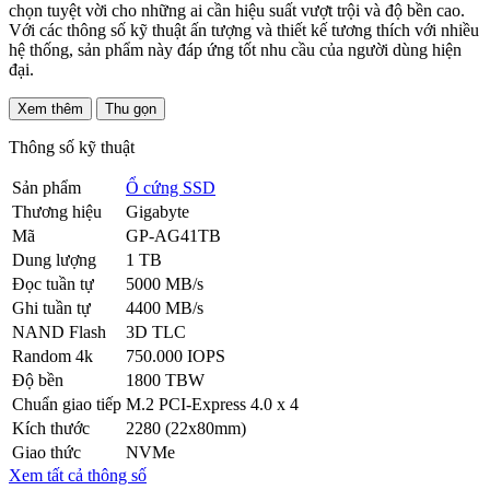
chọn tuyệt vời cho những ai cần hiệu suất vượt trội và độ bền cao.
Với các thông số kỹ thuật ấn tượng và thiết kế tương thích với nhiều
hệ thống, sản phẩm này đáp ứng tốt nhu cầu của người dùng hiện
đại.
Xem thêm
Thu gọn
Thông số kỹ thuật
Sản phẩm
Ổ cứng SSD
Thương hiệu
Gigabyte
Mã
GP-AG41TB
Dung lượng
1 TB
Đọc tuần tự
5000 MB/s
Ghi tuần tự
4400 MB/s
NAND Flash
3D TLC
Random 4k
750.000 IOPS
Độ bền
1800 TBW
Chuẩn giao tiếp
M.2 PCI-Express 4.0 x 4
Kích thước
2280 (22x80mm)
Giao thức
NVMe
Xem tất cả thông số