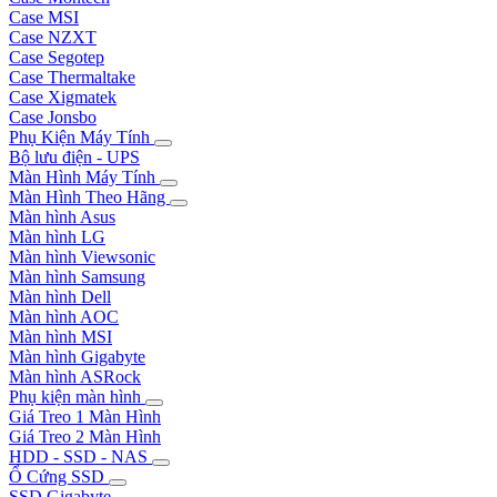
Case MSI
Case NZXT
Case Segotep
Case Thermaltake
Case Xigmatek
Case Jonsbo
Phụ Kiện Máy Tính
Bộ lưu điện - UPS
Màn Hình Máy Tính
Màn Hình Theo Hãng
Màn hình Asus
Màn hình LG
Màn hình Viewsonic
Màn hình Samsung
Màn hình Dell
Màn hình AOC
Màn hình MSI
Màn hình Gigabyte
Màn hình ASRock
Phụ kiện màn hình
Giá Treo 1 Màn Hình
Giá Treo 2 Màn Hình
HDD - SSD - NAS
Ổ Cứng SSD
SSD Gigabyte