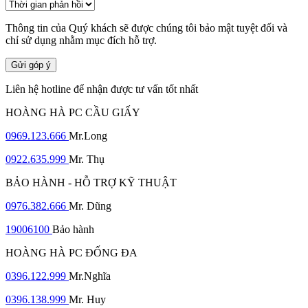
Thông tin của Quý khách sẽ được chúng tôi bảo mật tuyệt đối và
chỉ sử dụng nhằm mục đích hỗ trợ.
Gửi góp ý
Liên hệ hotline để nhận được tư vấn tốt nhất
HOÀNG HÀ PC CẦU GIẤY
0969.123.666
Mr.Long
0922.635.999
Mr. Thụ
BẢO HÀNH - HỖ TRỢ KỸ THUẬT
0976.382.666
Mr. Dũng
19006100
Bảo hành
HOÀNG HÀ PC ĐỐNG ĐA
0396.122.999
Mr.Nghĩa
0396.138.999
Mr. Huy