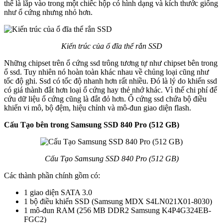
thể là lắp vào trong một chiếc hộp có hình dạng và kích thước giống
như ổ cứng nhưng nhỏ hơn.
Kiến trúc của ổ đĩa thể rắn SSD
Những chipset trên ổ cứng ssd trông tương tự như chipset bên trong
ổ ssd. Tuy nhiên nó hoàn toàn khác nhau về chủng loại cũng như
tốc độ ghi. Ssd có tốc độ nhanh hơn rất nhiều. Đó là lý do khiến ssd
có giá thành đắt hơn loại ổ cứng hay thẻ nhớ khác. Vì thế chi phí để
cứu dữ liệu ổ cứng cũng là đắt đỏ hơn. Ổ cứng ssd chứa bộ điều
khiển vi mô, bộ đệm, hiệu chỉnh và mô-đun giao diện flash.
Cấu Tạo bên trong Samsung SSD 840 Pro (512 GB)
Cấu Tạo Samsung SSD 840 Pro (512 GB)
Các thành phần chính gồm có:
1 giao diện SATA 3.0
1 bộ điều khiển SSD (Samsung MDX S4LN021X01-8030)
1 mô-đun RAM (256 MB DDR2 Samsung K4P4G324EB-
FGC2)