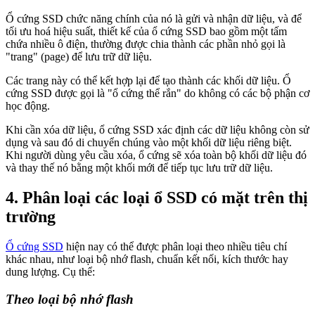
Ổ cứng SSD chức năng chính của nó là gửi và nhận dữ liệu, và để
tối ưu hoá hiệu suất, thiết kế của ổ cứng SSD bao gồm một tấm
chứa nhiều ô điện, thường được chia thành các phần nhỏ gọi là
"trang" (page) để lưu trữ dữ liệu.
Các trang này có thể kết hợp lại để tạo thành các khối dữ liệu. Ổ
cứng SSD được gọi là "ổ cứng thể rắn" do không có các bộ phận cơ
học động.
Khi cần xóa dữ liệu, ổ cứng SSD xác định các dữ liệu không còn sử
dụng và sau đó di chuyển chúng vào một khối dữ liệu riêng biệt.
Khi người dùng yêu cầu xóa, ổ cứng sẽ xóa toàn bộ khối dữ liệu đó
và thay thế nó bằng một khối mới để tiếp tục lưu trữ dữ liệu.
4. Phân loại các loại ổ SSD có mặt trên thị
trường
Ổ cứng SSD
hiện nay có thể được phân loại theo nhiều tiêu chí
khác nhau, như loại bộ nhớ flash, chuẩn kết nối, kích thước hay
dung lượng. Cụ thể:
Theo loại bộ nhớ flash