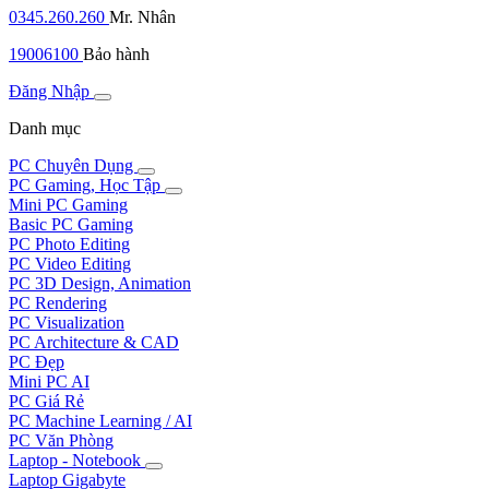
0345.260.260
Mr. Nhân
19006100
Bảo hành
Đăng Nhập
Danh mục
PC Chuyên Dụng
PC Gaming, Học Tập
Mini PC Gaming
Basic PC Gaming
PC Photo Editing
PC Video Editing
PC 3D Design, Animation
PC Rendering
PC Visualization
PC Architecture & CAD
PC Đẹp
Mini PC AI
PC Giá Rẻ
PC Machine Learning / AI
PC Văn Phòng
Laptop - Notebook
Laptop Gigabyte