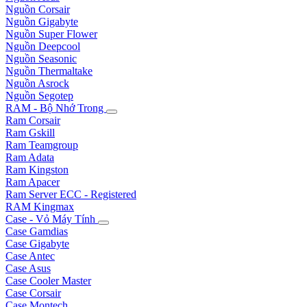
Nguồn Corsair
Nguồn Gigabyte
Nguồn Super Flower
Nguồn Deepcool
Nguồn Seasonic
Nguồn Thermaltake
Nguồn Asrock
Nguồn Segotep
RAM - Bộ Nhớ Trong
Ram Corsair
Ram Gskill
Ram Teamgroup
Ram Adata
Ram Kingston
Ram Apacer
Ram Server ECC - Registered
RAM Kingmax
Case - Vỏ Máy Tính
Case Gamdias
Case Gigabyte
Case Antec
Case Asus
Case Cooler Master
Case Corsair
Case Montech