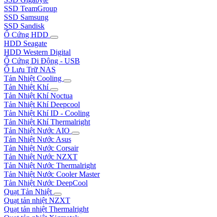
SSD TeamGroup
SSD Samsung
SSD Sandisk
Ổ Cứng HDD
HDD Seagate
HDD Western Digital
Ổ Cứng Di Động - USB
Ổ Lưu Trữ NAS
Tản Nhiệt Cooling
Tản Nhiệt Khí
Tản Nhiệt Khí Noctua
Tản Nhiệt Khí Deepcool
Tản Nhiệt Khí ID - Cooling
Tản Nhiệt Khí Thermalright
Tản Nhiệt Nước AIO
Tản Nhiệt Nước Asus
Tản Nhiệt Nước Corsair
Tản Nhiệt Nước NZXT
Tản Nhiệt Nước Thermalright
Tản Nhiệt Nước Cooler Master
Tản Nhiệt Nước DeepCool
Quạt Tản Nhiệt
Quạt tản nhiệt NZXT
Quạt tản nhiệt Thermalright