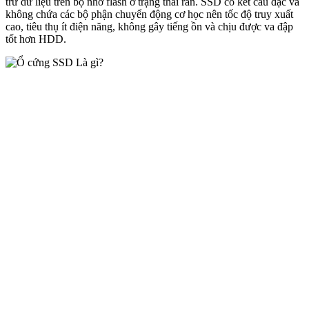
trữ dữ liệu trên bộ nhớ flash ở trạng thái rắn. SSD có kết cấu đặc và
không chứa các bộ phận chuyển động cơ học nên tốc độ truy xuất
cao, tiêu thụ ít điện năng, không gây tiếng ồn và chịu được va đập
tốt hơn HDD.