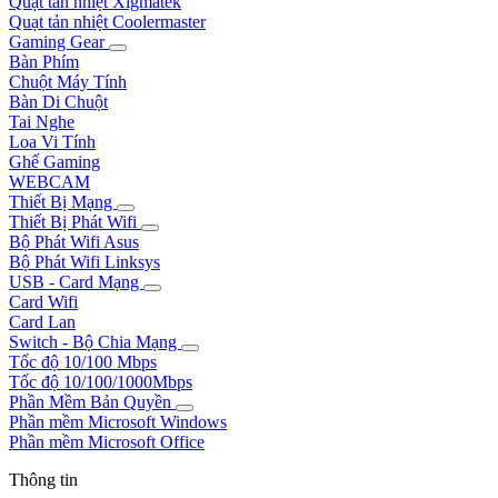
Quạt tản nhiệt Xigmatek
Quạt tản nhiệt Coolermaster
Gaming Gear
Bàn Phím
Chuột Máy Tính
Bàn Di Chuột
Tai Nghe
Loa Vi Tính
Ghế Gaming
WEBCAM
Thiết Bị Mạng
Thiết Bị Phát Wifi
Bộ Phát Wifi Asus
Bộ Phát Wifi Linksys
USB - Card Mạng
Card Wifi
Card Lan
Switch - Bộ Chia Mạng
Tốc độ 10/100 Mbps
Tốc độ 10/100/1000Mbps
Phần Mềm Bản Quyền
Phần mềm Microsoft Windows
Phần mềm Microsoft Office
Thông tin