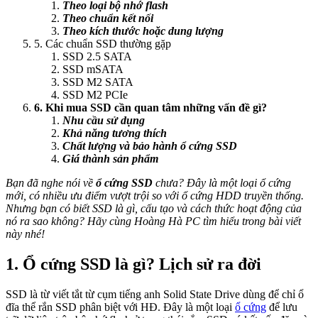
Theo loại bộ nhớ flash
Theo chuẩn kết nối
Theo kích thước hoặc dung lượng
5. Các chuẩn SSD thường gặp
SSD 2.5 SATA
SSD mSATA
SSD M2 SATA
SSD M2 PCIe
6. Khi mua SSD cần quan tâm những vấn đề gì?
Nhu cầu sử dụng
Khả năng tương thích
Chất lượng và bảo hành ổ cứng SSD
Giá thành sản phẩm
Bạn đã nghe nói về
ổ cứng SSD
chưa? Đây là một loại ổ cứng
mới, có nhiều ưu điểm vượt trội so với ổ cứng HDD truyền thống.
Nhưng bạn có biết SSD là gì, cấu tạo và cách thức hoạt động của
nó ra sao không? Hãy cùng Hoàng Hà PC tìm hiểu trong bài viết
này nhé!
1. Ổ cứng SSD là gì? Lịch sử ra đời
SSD là từ viết tắt từ cụm tiếng anh Solid State Drive dùng để chỉ ổ
đĩa thể rắn SSD phân biệt với HĐ. Đây là một loại
ổ cứng
để lưu