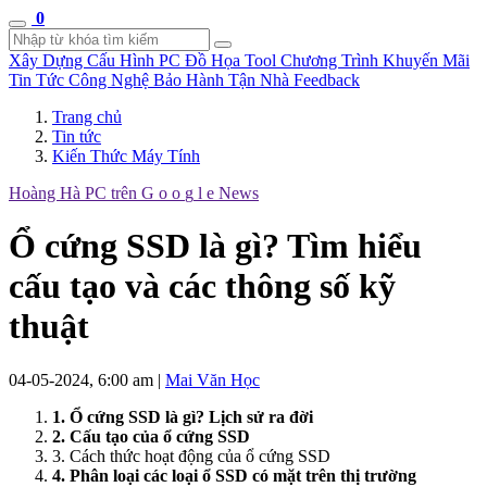
0
Xây Dựng Cấu Hình
PC Đồ Họa Tool
Chương Trình Khuyến Mãi
Tin Tức Công Nghệ
Bảo Hành Tận Nhà
Feedback
Trang chủ
Tin tức
Kiến Thức Máy Tính
Hoàng Hà PC trên
G
o
o
g
l
e
News
Ổ cứng SSD là gì? Tìm hiểu
cấu tạo và các thông số kỹ
thuật
04-05-2024, 6:00 am
|
Mai Văn Học
1. Ổ cứng SSD là gì? Lịch sử ra đời
2. Cấu tạo của ổ cứng SSD
3. Cách thức hoạt động của ổ cứng SSD
4. Phân loại các loại ổ SSD có mặt trên thị trường