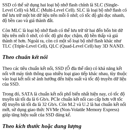
SSD có thể sử dụng hai loại bộ nhớ flash chính là SLC (Single-
Level Cell) và MLC (Multi-Level Cell). SLC là loại bộ nhớ flash có
thể lưu trữ một bit dữ liệu trên mỗi ô nhớ, có tốc độ ghi đọc nhanh,
độ bền cao và giá thành đắt.
Còn MLC là loại bộ nhớ flash có thể lưu trữ từ hai đến bốn bit dữ
liệu trên mỗi ô nhớ, có tốc độ ghi đọc chậm, độ bền thấp và giá
thành rẻ hơn. Ngoài ra, còn có một số loại bộ nhớ flash khác như
TLC (Triple-Level Cell), QLC (Quad-Level Cell) hay 3D NAND.
Theo chuẩn kết nối
Theo các tiêu chuẩn kết nối, SSD (Ổ đĩa thể rắn) có khả năng kết
nối với máy tính thông qua nhiều loại giao tiếp khác nhau, tùy thuộc
vào loại kết nối sẽ ảnh hưởng đến hiệu suất và tốc độ truyền dữ liệu
của SSD.
Trong đó, SATA là chuẩn kết nối phổ biến nhất hiện nay, có tốc độ
truyền tải tối đa là 6 Gb/s. PCIe chuẩn kết nối cao cấp hơn với tốc
độ truyền tải tối đa là 32 Gb/s. Còn M.2 và U.2 là hai chuẩn kết nối
mới, sử dụng giao thức NVMe (Non-Volatile Memory Express)
giúp tăng hiệu suất của SSD đáng kể.
Theo kích thước hoặc dung lượng