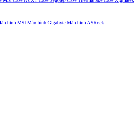
e MSI
Case NZXT
Case Segotep
Case Thermaltake
Case Xigmatek
àn hình MSI
Màn hình Gigabyte
Màn hình ASRock