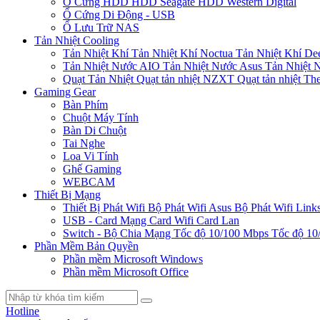
Ổ Cứng HDD
HDD Seagate
HDD Western Digital
Ổ Cứng Di Động - USB
Ổ Lưu Trữ NAS
Tản Nhiệt Cooling
Tản Nhiệt Khí
Tản Nhiệt Khí Noctua
Tản Nhiệt Khí De
Tản Nhiệt Nước AIO
Tản Nhiệt Nước Asus
Tản Nhiệt 
Quạt Tản Nhiệt
Quạt tản nhiệt NZXT
Quạt tản nhiệt Th
Gaming Gear
Bàn Phím
Chuột Máy Tính
Bàn Di Chuột
Tai Nghe
Loa Vi Tính
Ghế Gaming
WEBCAM
Thiết Bị Mạng
Thiết Bị Phát Wifi
Bộ Phát Wifi Asus
Bộ Phát Wifi Link
USB - Card Mạng
Card Wifi
Card Lan
Switch - Bộ Chia Mạng
Tốc độ 10/100 Mbps
Tốc độ 10
Phần Mềm Bản Quyền
Phần mềm Microsoft Windows
Phần mềm Microsoft Office
Hotline