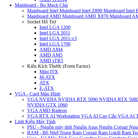
Mainboard - Bo Mạch Chủ
Mainboard Intel
Mainboard Intel Z890
Mainboard Intel
Mainboard AMD
Mainboard AMD X870
Mainboard 
Socket Hỗ Trợ
Intel LGA 1200
Intel LGA 2011
Intel LGA 2011-v3
Intel LGA 1700
AMD AM4
AMD AM5
AMD sTR5
Kiểu Kích Thước (Form Factor)
Mini ITX
M-ATX
ATX
E-ATX
VGA - Card Màn Hình
VGA NVIDIA
NVIDIA RTX 5090
NVIDIA RTX 508
NVIDIA GTX 1060
VGA AMD Radeon
VGA RTX AI Workstation
VGA AI Cao Cấp
VGA AI T
Linh Kiện Máy Tính
PSU - Nguồn máy tính
Nguồn Asus
Nguồn Corsair
Ngu
RAM - Bộ Nhớ Trong
Ram Corsair
Ram Gskill
Ram Te