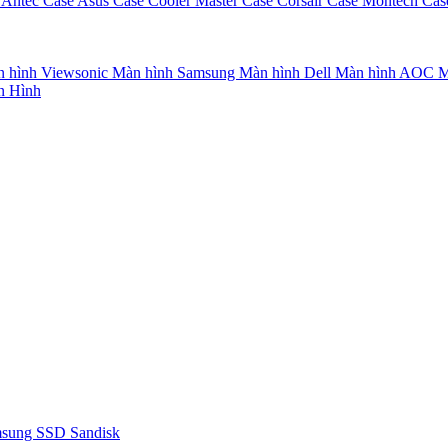
 Antec
Case Asus
Case Cooler Master
Case Corsair
Case Montech
Cas
 hình Viewsonic
Màn hình Samsung
Màn hình Dell
Màn hình AOC
M
n Hình
msung
SSD Sandisk