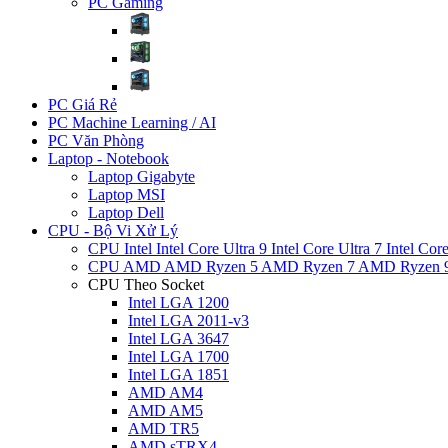
PC Gaming
PC Giá Rẻ
PC Machine Learning / AI
PC Văn Phòng
Laptop - Notebook
Laptop Gigabyte
Laptop MSI
Laptop Dell
CPU - Bộ Vi Xử Lý
CPU Intel
Intel Core Ultra 9
Intel Core Ultra 7
Intel Cor
CPU AMD
AMD Ryzen 5
AMD Ryzen 7
AMD Ryzen 
CPU Theo Socket
Intel LGA 1200
Intel LGA 2011-v3
Intel LGA 3647
Intel LGA 1700
Intel LGA 1851
AMD AM4
AMD AM5
AMD TR5
AMD sTRX4