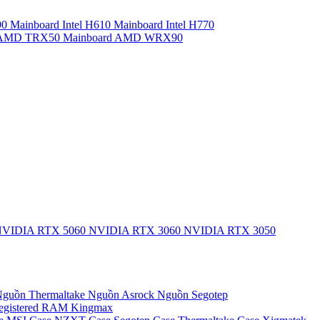
90
Mainboard Intel H610
Mainboard Intel H770
d AMD TRX50
Mainboard AMD WRX90
VIDIA RTX 5060
NVIDIA RTX 3060
NVIDIA RTX 3050
guồn Thermaltake
Nguồn Asrock
Nguồn Segotep
egistered
RAM Kingmax