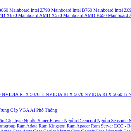
 B860
Mainboard Intel Z790
Mainboard Intel B760
Mainboard Intel Z6
AMD X670
Mainboard AMD X570
Mainboard AMD B650
Mainboar
0
NVIDIA RTX 5070 Ti
NVIDIA RTX 5070
NVIDIA RTX 5060 Ti
N
rung Cấp
VGA AI Phổ Thông
ồn Gigabyte
Nguồn Super Flower
Nguồn Deepcool
Nguồn Seasonic
N
amgroup
Ram Adata
Ram Kingston
Ram Apacer
Ram Server ECC - R