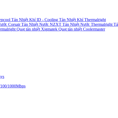
epcool
Tản Nhiệt Khí ID - Cooling
Tản Nhiệt Khí Thermalright
Nước Corsair
Tản Nhiệt Nước NZXT
Tản Nhiệt Nước Thermalright
Tả
ermalright
Quạt tản nhiệt Xigmatek
Quạt tản nhiệt Coolermaster
sys
/100/1000Mbps