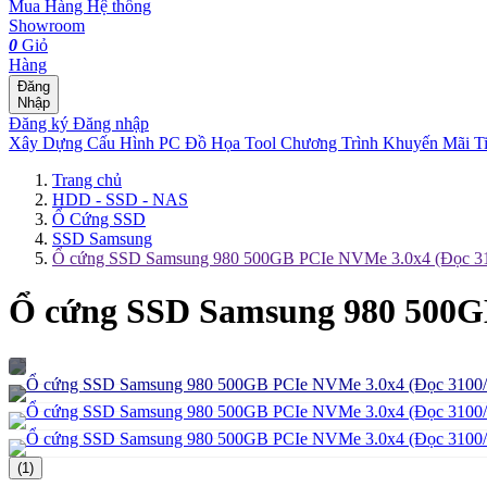
Mua Hàng
Hệ thống
Showroom
0
Giỏ
Hàng
Đăng
Nhập
Đăng ký
Đăng nhập
Xây Dựng Cấu Hình
PC Đồ Họa Tool
Chương Trình Khuyến Mãi
T
Trang chủ
HDD - SSD - NAS
Ổ Cứng SSD
SSD Samsung
Ổ cứng SSD Samsung 980 500GB PCIe NVMe 3.0x4 (Đọc 310
Ổ cứng SSD Samsung 980 500GB
(1)