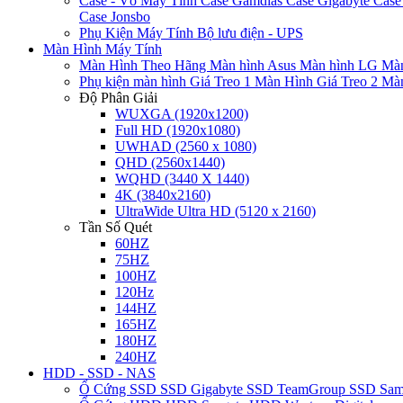
Case - Vỏ Máy Tính
Case Gamdias
Case Gigabyte
Case
Case Jonsbo
Phụ Kiện Máy Tính
Bộ lưu điện - UPS
Màn Hình Máy Tính
Màn Hình Theo Hãng
Màn hình Asus
Màn hình LG
Màn
Phụ kiện màn hình
Giá Treo 1 Màn Hình
Giá Treo 2 Mà
Độ Phân Giải
WUXGA (1920x1200)
Full HD (1920x1080)
UWHAD (2560 x 1080)
QHD (2560x1440)
WQHD (3440 X 1440)
4K (3840x2160)
UltraWide Ultra HD (5120 x 2160)
Tần Số Quét
60HZ
75HZ
100HZ
120Hz
144HZ
165HZ
180HZ
240HZ
HDD - SSD - NAS
Ổ Cứng SSD
SSD Gigabyte
SSD TeamGroup
SSD Sa