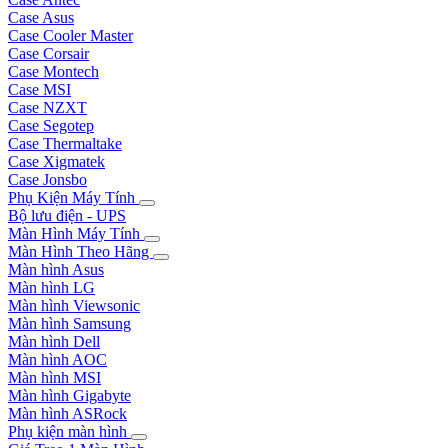
Case Asus
Case Cooler Master
Case Corsair
Case Montech
Case MSI
Case NZXT
Case Segotep
Case Thermaltake
Case Xigmatek
Case Jonsbo
Phụ Kiện Máy Tính
Bộ lưu điện - UPS
Màn Hình Máy Tính
Màn Hình Theo Hãng
Màn hình Asus
Màn hình LG
Màn hình Viewsonic
Màn hình Samsung
Màn hình Dell
Màn hình AOC
Màn hình MSI
Màn hình Gigabyte
Màn hình ASRock
Phụ kiện màn hình