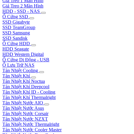
Giá Treo 1 Màn Hình
Giá Treo 2 Màn Hình
HDD - SSD - NAS
Ổ Cứng SSD
SSD Gigabyte
SSD TeamGroup
SSD Samsung
SSD Sandisk
Ổ Cứng HDD
HDD Seagate
HDD Western Digital
Ổ Cứng Di Động - USB
Ổ Lưu Trữ NAS
Tản Nhiệt Cooling
Tản Nhiệt Khí
Tản Nhiệt Khí Noctua
Tản Nhiệt Khí Deepcool
Tản Nhiệt Khí ID - Cooling
Tản Nhiệt Khí Thermalright
Tản Nhiệt Nước AIO
Tản Nhiệt Nước Asus
Tản Nhiệt Nước Corsair
Tản Nhiệt Nước NZXT
Tản Nhiệt Nước Thermalright
Tản Nhiệt Nước Cooler Master