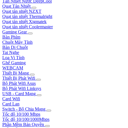
Tản Nhiệt Nước DeepCool
Quạt Tản Nhiệt
Quạt tản nhiệt NZXT
Quạt tản nhiệt Thermalright
Quạt tản nhiệt Xigmatek
Quạt tản nhiệt Coolermaster
Gaming Gear
Bàn Phím
Chuột Máy Tính
Bàn Di Chuột
Tai Nghe
Loa Vi Tính
Ghế Gaming
WEBCAM
Thiết Bị Mạng
Thiết Bị Phát Wifi
Bộ Phát Wifi Asus
Bộ Phát Wifi Linksys
USB - Card Mạng
Card Wifi
Card Lan
Switch - Bộ Chia Mạng
Tốc độ 10/100 Mbps
Tốc độ 10/100/1000Mbps
Phần Mềm Bản Quyền