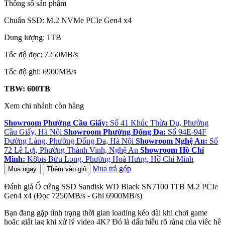
Thông số sản phẩm
Chuẩn SSD: M.2 NVMe PCIe Gen4 x4
Dung lượng: 1TB
Tốc độ đọc: 7250MB/s
Tốc độ ghi: 6900MB/s
TBW: 600TB
Xem chi nhánh còn hàng
Showroom Phường Cầu Giấy:
Số 41 Khúc Thừa Dụ, Phường
Cầu Giấy, Hà Nội
Showroom Phường Đống Đa:
Số 94E-94F
Đường Láng, Phường Đống Đa, Hà Nội
Showroom Nghệ An:
Số
72 Lê Lợi, Phường Thành Vinh, Nghệ An
Showroom Hồ Chí
Minh:
K8bis Bửu Long, Phường Hoà Hưng, Hồ Chí Minh
Mua trả góp
Mua ngay
Thêm vào giỏ
Đánh giá Ổ cứng SSD Sandisk WD Black SN7100 1TB M.2 PCIe
Gen4 x4 (Đọc 7250MB/s - Ghi 6900MB/s)
Bạn đang gặp tình trạng thời gian loading kéo dài khi chơi game
hoặc giật lag khi xử lý video 4K? Đó là dấu hiệu rõ ràng của việc hệ