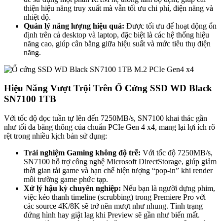
thiện hiệu năng truy xuất mà vẫn tối ưu chi phí, điện năng và
nhiệt độ.
Quản lý năng lượng hiệu quả:
Được tối ưu để hoạt động ổn
định trên cả desktop và laptop, đặc biệt là các hệ thống hiệu
năng cao, giúp cân bằng giữa hiệu suất và mức tiêu thụ điện
năng.
Hiệu Năng Vượt Trội Trên Ổ Cứng SSD WD Black
SN7100 1TB
Với tốc độ đọc tuần tự lên đến 7250MB/s, SN7100 khai thác gần
như tối đa băng thông của chuẩn PCIe Gen 4 x4, mang lại lợi ích rõ
rệt trong nhiều kịch bản sử dụng:
Trải nghiệm Gaming không độ trễ:
Với tốc độ 7250MB/s,
SN7100 hỗ trợ công nghệ Microsoft DirectStorage, giúp giảm
thời gian tải game và hạn chế hiện tượng “pop-in” khi render
môi trường game phức tạp.
Xử lý hậu kỳ chuyên nghiệp:
Nếu bạn là người dựng phim,
việc kéo thanh timeline (scrubbing) trong Premiere Pro với
các source 4K/8K sẽ trở nên mượt như nhung. Tình trạng
đứng hình hay giật lag khi Preview sẽ gần như biến mất.