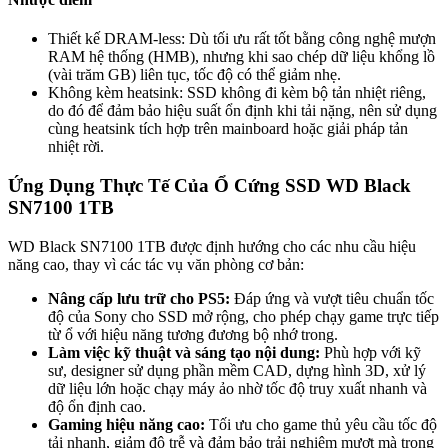
Thiết kế DRAM-less: Dù tối ưu rất tốt bằng công nghệ mượn
RAM hệ thống (HMB), nhưng khi sao chép dữ liệu khổng lồ
(vài trăm GB) liên tục, tốc độ có thể giảm nhẹ.
Không kèm heatsink: SSD không đi kèm bộ tản nhiệt riêng,
do đó để đảm bảo hiệu suất ổn định khi tải nặng, nên sử dụng
cùng heatsink tích hợp trên mainboard hoặc giải pháp tản
nhiệt rời.
Ứng Dụng Thực Tế Của Ổ Cứng SSD WD Black
SN7100 1TB
WD Black SN7100 1TB được định hướng cho các nhu cầu hiệu
năng cao, thay vì các tác vụ văn phòng cơ bản:
Nâng cấp lưu trữ cho PS5:
Đáp ứng và vượt tiêu chuẩn tốc
độ của Sony cho SSD mở rộng, cho phép chạy game trực tiếp
từ ổ với hiệu năng tương đương bộ nhớ trong.
Làm việc kỹ thuật và sáng tạo nội dung:
Phù hợp với kỹ
sư, designer sử dụng phần mềm CAD, dựng hình 3D, xử lý
dữ liệu lớn hoặc chạy máy ảo nhờ tốc độ truy xuất nhanh và
độ ổn định cao.
Gaming hiệu năng cao:
Tối ưu cho game thủ yêu cầu tốc độ
tải nhanh, giảm độ trễ và đảm bảo trải nghiệm mượt mà trong