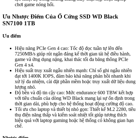
chơi game nóng hổi.
Ưu Nhược Điểm Của Ổ Cứng SSD WD Black
SN7100 1TB
Ưu điểm
Hiệu năng PCIe Gen 4 cao: Tốc độ đọc tuần tự lên đến
7250MB/s giúp rút ngắn đáng kể thời gian tải hệ điều hành,
game và ứng dụng nặng, khai thác tối đa băng thông PCIe
Gen 4 x4.
Hiệu suất truy xuất ngẫu nhiên mạnh: Chỉ số ghi ngẫu nhiên
đạt tới 1400K IOPS, đảm bảo khả năng phản hồi nhanh khi
xử lý đa nhiệm, cài đặt phần mềm hoặc truy xuất dữ liệu dung
lượng nhỏ.
Độ bền và độ tin cậy cao: Mức endurance 600 TBW kết hợp
với tiêu chuẩn của dòng WD Black mang lại sự ổn định trong
thời gian dài, phù hợp cho hệ thống hoạt động cường độ cao.
Tối ưu cho laptop và thiết bị nhỏ gọn: Thiết kế M.2 2280, tiêu
thụ điện năng thấp và kiểm soát nhiệt tốt giúp tương thích
hiệu quả với laptop gaming hoặc hệ thống có không gian hạn
chế.
Nhược điểm