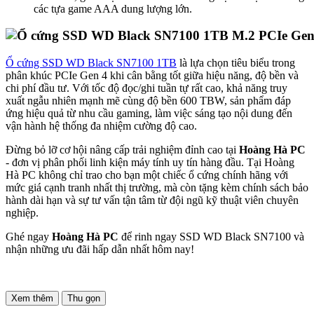
các tựa game AAA dung lượng lớn.
Ổ cứng SSD WD Black SN7100 1TB
là lựa chọn tiêu biểu trong
phân khúc PCIe Gen 4 khi cân bằng tốt giữa hiệu năng, độ bền và
chi phí đầu tư. Với tốc độ đọc/ghi tuần tự rất cao, khả năng truy
xuất ngẫu nhiên mạnh mẽ cùng độ bền 600 TBW, sản phẩm đáp
ứng hiệu quả từ nhu cầu gaming, làm việc sáng tạo nội dung đến
vận hành hệ thống đa nhiệm cường độ cao.
Đừng bỏ lỡ cơ hội nâng cấp trải nghiệm đỉnh cao tại
Hoàng Hà PC
- đơn vị phân phối linh kiện máy tính uy tín hàng đầu. Tại Hoàng
Hà PC không chỉ trao cho bạn một chiếc ổ cứng chính hãng với
mức giá cạnh tranh nhất thị trường, mà còn tặng kèm chính sách bảo
hành dài hạn và sự tư vấn tận tâm từ đội ngũ kỹ thuật viên chuyên
nghiệp.
Ghé ngay
Hoàng Hà PC
để rinh ngay SSD WD Black SN7100 và
nhận những ưu đãi hấp dẫn nhất hôm nay!
Xem thêm
Thu gọn