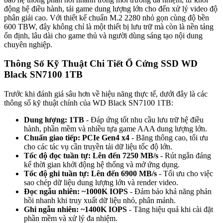
động hệ điều hành, tải game dung lượng lớn cho đến xử lý video độ
phân giải cao. Với thiết kế chuẩn M.2 2280 nhỏ gọn cùng độ bền
600 TBW, đây không chỉ là một thiết bị lưu trữ mà còn là nền tảng
ổn định, lâu dài cho game thủ và người dùng sáng tạo nội dung
chuyên nghiệp.
Thông Số Kỹ Thuật Chi Tiết Ổ Cứng SSD WD
Black SN7100 1TB
Trước khi đánh giá sâu hơn về hiệu năng thực tế, dưới đây là các
thông số kỹ thuật chính của WD Black SN7100 1TB:
Dung lượng: 1TB
- Đáp ứng tốt nhu cầu lưu trữ hệ điều
hành, phần mềm và nhiều tựa game AAA dung lượng lớn.
Chuẩn giao tiếp: PCIe Gen4 x4
- Băng thông cao, tối ưu
cho các tác vụ cần truyền tải dữ liệu tốc độ lớn.
Tốc độ đọc tuần tự: Lên đến 7250 MB/s
- Rút ngắn đáng
kể thời gian khởi động hệ thống và mở ứng dụng.
Tốc độ ghi tuần tự: Lên đến 6900 MB/s
- Tối ưu cho việc
sao chép dữ liệu dung lượng lớn và render video.
Đọc ngẫu nhiên: ~1000K IOPS
- Đảm bảo khả năng phản
hồi nhanh khi truy xuất dữ liệu nhỏ, phân mảnh.
Ghi ngẫu nhiên: ~1400K IOPS
- Tăng hiệu quả khi cài đặt
phần mềm và xử lý đa nhiệm.