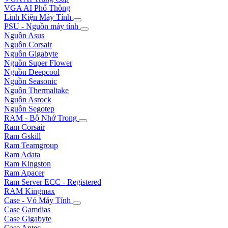
VGA AI Phổ Thông
Linh Kiện Máy Tính
PSU - Nguồn máy tính
Nguồn Asus
Nguồn Corsair
Nguồn Gigabyte
Nguồn Super Flower
Nguồn Deepcool
Nguồn Seasonic
Nguồn Thermaltake
Nguồn Asrock
Nguồn Segotep
RAM - Bộ Nhớ Trong
Ram Corsair
Ram Gskill
Ram Teamgroup
Ram Adata
Ram Kingston
Ram Apacer
Ram Server ECC - Registered
RAM Kingmax
Case - Vỏ Máy Tính
Case Gamdias
Case Gigabyte
Case Antec