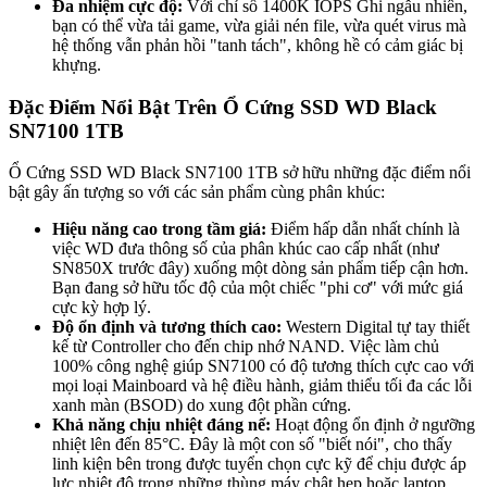
Đa nhiệm cực độ:
Với chỉ số 1400K IOPS Ghi ngẫu nhiên,
bạn có thể vừa tải game, vừa giải nén file, vừa quét virus mà
hệ thống vẫn phản hồi "tanh tách", không hề có cảm giác bị
khựng.
Đặc Điểm Nổi Bật Trên Ổ Cứng SSD WD Black
SN7100 1TB
Ổ Cứng SSD WD Black SN7100 1TB sở hữu những đặc điểm nổi
bật gây ấn tượng so với các sản phẩm cùng phân khúc:
Hiệu năng cao trong tầm giá:
Điểm hấp dẫn nhất chính là
việc WD đưa thông số của phân khúc cao cấp nhất (như
SN850X trước đây) xuống một dòng sản phẩm tiếp cận hơn.
Bạn đang sở hữu tốc độ của một chiếc "phi cơ" với mức giá
cực kỳ hợp lý.
Độ ổn định và tương thích cao:
Western Digital tự tay thiết
kế từ Controller cho đến chip nhớ NAND. Việc làm chủ
100% công nghệ giúp SN7100 có độ tương thích cực cao với
mọi loại Mainboard và hệ điều hành, giảm thiểu tối đa các lỗi
xanh màn (BSOD) do xung đột phần cứng.
Khả năng chịu nhiệt đáng nể:
Hoạt động ổn định ở ngưỡng
nhiệt lên đến 85°C. Đây là một con số "biết nói", cho thấy
linh kiện bên trong được tuyển chọn cực kỹ để chịu được áp
lực nhiệt độ trong những thùng máy chật hẹp hoặc laptop