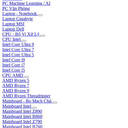
PC Machine Learning / AI
PC Văn Phòng
Laptop - Notebook
Laptop Gigabyte
Laptop MSI
Laptop Dell
CPU - Bộ Vi Xử Lý
CPU Intel
Intel Core Ultra 9
Intel Core Ultra 7
Intel Core Ultra 5
Intel Core i9
Intel Core i7
Intel Core i5
CPU AMD
AMD Ryzen 5
AMD Ryzen 7
AMD Ryzen 9
AMD Ryzen Threadripper
Mainboard - Bo Mạch Chủ
Mainboard Intel
Mainboard Intel Z890
Mainboard Intel B860
Mainboard Intel Z790
Mainboard Intel B760