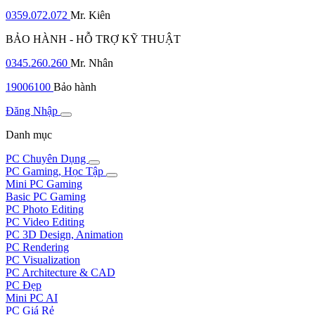
0359.072.072
Mr. Kiên
BẢO HÀNH - HỖ TRỢ KỸ THUẬT
0345.260.260
Mr. Nhân
19006100
Bảo hành
Đăng Nhập
Danh mục
PC Chuyên Dụng
PC Gaming, Học Tập
Mini PC Gaming
Basic PC Gaming
PC Photo Editing
PC Video Editing
PC 3D Design, Animation
PC Rendering
PC Visualization
PC Architecture & CAD
PC Đẹp
Mini PC AI
PC Giá Rẻ