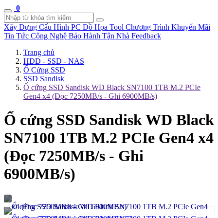
0
Xây Dựng Cấu Hình
PC Đồ Họa Tool
Chương Trình Khuyến Mãi
Tin Tức Công Nghệ
Bảo Hành Tận Nhà
Feedback
Trang chủ
HDD - SSD - NAS
Ổ Cứng SSD
SSD Sandisk
Ổ cứng SSD Sandisk WD Black SN7100 1TB M.2 PCIe
Gen4 x4 (Đọc 7250MB/s - Ghi 6900MB/s)
Ổ cứng SSD Sandisk WD Black
SN7100 1TB M.2 PCIe Gen4 x4
(Đọc 7250MB/s - Ghi
6900MB/s)