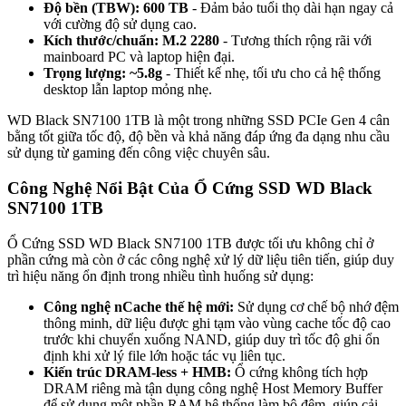
Độ bền (TBW): 600 TB
- Đảm bảo tuổi thọ dài hạn ngay cả
với cường độ sử dụng cao.
Kích thước/chuẩn: M.2 2280
- Tương thích rộng rãi với
mainboard PC và laptop hiện đại.
Trọng lượng: ~5.8g
- Thiết kế nhẹ, tối ưu cho cả hệ thống
desktop lẫn laptop mỏng nhẹ.
WD Black SN7100 1TB là một trong những SSD PCIe Gen 4 cân
bằng tốt giữa tốc độ, độ bền và khả năng đáp ứng đa dạng nhu cầu
sử dụng từ gaming đến công việc chuyên sâu.
Công Nghệ Nổi Bật Của Ổ Cứng SSD WD Black
SN7100 1TB
Ổ Cứng SSD WD Black SN7100 1TB được tối ưu không chỉ ở
phần cứng mà còn ở các công nghệ xử lý dữ liệu tiên tiến, giúp duy
trì hiệu năng ổn định trong nhiều tình huống sử dụng:
Công nghệ nCache thế hệ mới:
Sử dụng cơ chế bộ nhớ đệm
thông minh, dữ liệu được ghi tạm vào vùng cache tốc độ cao
trước khi chuyển xuống NAND, giúp duy trì tốc độ ghi ổn
định khi xử lý file lớn hoặc tác vụ liên tục.
Kiến trúc DRAM-less + HMB:
Ổ cứng không tích hợp
DRAM riêng mà tận dụng công nghệ Host Memory Buffer
để sử dụng một phần RAM hệ thống làm bộ đệm, giúp cải