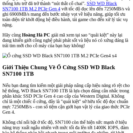
thống lưu trữ đã trở thành “nút thắt cổ chai”.
SSD WD Black
SN7100 1TB M.2 PCIe Gen 4
với tốc độ đọc lên đến 7250MB/s và
ghi 6900MB/s mang đến bước nhảy vọt về hiệu năng, giúp tối ưu
toàn diện từ khởi động hệ điều hành, tải game cho đến xử lý tác vụ
nặng.
Hãy cùng
Hoàng Hà PC
giải mã xem tại sao “quái kiệt” này lại
đang khiến giới công nghệ phải phát sốt và liệu nó có xứng đáng là
trái tim mới cho cỗ máy của bạn hay không!
Giới Thiệu Chung Về Ổ Cứng SSD WD Black
SN7100 1TB
Nếu bạn đang tìm kiếm một giải pháp nâng cấp hiệu năng rõ rệt cho
hệ thống, WD Black SN7100 1TB là lựa chọn đáng cân nhắc trong
phân khúc SSD PCIe Gen 4 cao cấp của Western Digital. Không
chỉ là một chiếc ổ cứng, đây là "quái kiệt" sở hữu tốc độ đọc chuẩn
mực 7250MB/s - con số tiệm cận giới hạn vật lý của giao thức PCIe
Gen 4.
Không chỉ nổi bật ở tốc độ, SN7100 còn thể hiện sức mạnh ở hiệu
năng truy xuất ngẫu nhiên với mức tối đa lên tới 1400K IOPS, đảm
bảo hệ thống phản hồi nhanh trong môi trường đa nhiệm, từ khởi