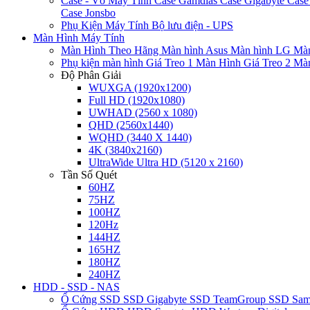
Case - Vỏ Máy Tính
Case Gamdias
Case Gigabyte
Case
Case Jonsbo
Phụ Kiện Máy Tính
Bộ lưu điện - UPS
Màn Hình Máy Tính
Màn Hình Theo Hãng
Màn hình Asus
Màn hình LG
Màn
Phụ kiện màn hình
Giá Treo 1 Màn Hình
Giá Treo 2 Mà
Độ Phân Giải
WUXGA (1920x1200)
Full HD (1920x1080)
UWHAD (2560 x 1080)
QHD (2560x1440)
WQHD (3440 X 1440)
4K (3840x2160)
UltraWide Ultra HD (5120 x 2160)
Tần Số Quét
60HZ
75HZ
100HZ
120Hz
144HZ
165HZ
180HZ
240HZ
HDD - SSD - NAS
Ổ Cứng SSD
SSD Gigabyte
SSD TeamGroup
SSD Sa