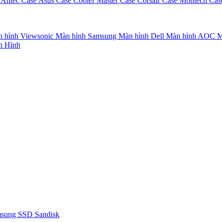
 Antec
Case Asus
Case Cooler Master
Case Corsair
Case Montech
Cas
 hình Viewsonic
Màn hình Samsung
Màn hình Dell
Màn hình AOC
M
n Hình
msung
SSD Sandisk