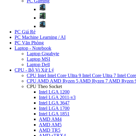
PC Gaming
PC Giá Rẻ
PC Machine Learning / AI
PC Văn Phòng
Laptop - Notebook
Laptop Gigabyte
Laptop MSI
Laptop Dell
CPU - Bộ Vi Xử Lý
CPU Intel
Intel Core Ultra 9
Intel Core Ultra 7
Intel Cor
CPU AMD
AMD Ryzen 5
AMD Ryzen 7
AMD Ryzen 
CPU Theo Socket
Intel LGA 1200
Intel LGA 2011-v3
Intel LGA 3647
Intel LGA 1700
Intel LGA 1851
AMD AM4
AMD AM5
AMD TR5
AMD sTRX4