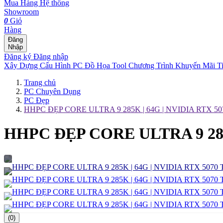
Mua Hàng
Hệ thống
Showroom
0
Giỏ
Hàng
Đăng
Nhập
Đăng ký
Đăng nhập
Xây Dựng Cấu Hình
PC Đồ Họa Tool
Chương Trình Khuyến Mãi
T
Trang chủ
PC Chuyên Dụng
PC Đẹp
HHPC ĐẸP CORE ULTRA 9 285K | 64G | NVIDIA RTX 507
HHPC ĐẸP CORE ULTRA 9 285K
(0)