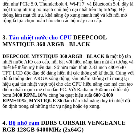
tiến như PCIe 5.0, Thunderbolt 4, Wi-Fi 7, và Bluetooth 5.4, đây là
một trong những bo mạch chủ hiện đại nhất trên thị trường. Hệ
thống làm mát tối ưu, khả năng ép xung mạnh mẽ và kết nối mở
rộng là lựa chọn hoàn hảo cho các bộ máy cao cấp.
3.
Tản nhiệt nước cho CPU
DEEPCOOL
MYSTIQUE 360 ARGB - BLACK
DEEPCOOL MYSTIQUE 360 ARGB - BLACK
là một bộ tản
nhiệt nước AIO cao cấp, nổi bật với hiệu năng làm mát ấn tượng và
thiết kế thẩm mỹ hiện đại. Sở hữu màn hình 2.83 inch 480×640
TFT LCD độc đáo dễ dàng hiển thị các thông số kĩ thuật. Cùng với
đó là thống đèn ARGB sống động, sản phẩm không chỉ mang lại
hiệu quả tản nhiệt vượt trội cho các CPU hiệu năng cao mà còn tạo
điểm nhấn mạnh mẽ cho dàn PC. Với Radiator 360mm có tốc độ
bơm
3400 RPM±10%
cùng ba quạt hiệu suất
600~2400
RPM±10%
,
MYSTIQUE 36
đảm bảo khả năng duy trì nhiệt độ
ổn định trong cả những tác vụ nặng hoặc ép xung.
4.
Bộ nhớ ram
DDR5 CORSAIR VENGEANCE
RGB 128GB 6400MHz (2x64G)