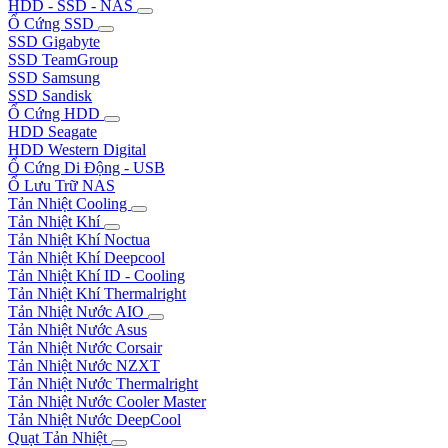
HDD - SSD - NAS
Ổ Cứng SSD
SSD Gigabyte
SSD TeamGroup
SSD Samsung
SSD Sandisk
Ổ Cứng HDD
HDD Seagate
HDD Western Digital
Ổ Cứng Di Động - USB
Ổ Lưu Trữ NAS
Tản Nhiệt Cooling
Tản Nhiệt Khí
Tản Nhiệt Khí Noctua
Tản Nhiệt Khí Deepcool
Tản Nhiệt Khí ID - Cooling
Tản Nhiệt Khí Thermalright
Tản Nhiệt Nước AIO
Tản Nhiệt Nước Asus
Tản Nhiệt Nước Corsair
Tản Nhiệt Nước NZXT
Tản Nhiệt Nước Thermalright
Tản Nhiệt Nước Cooler Master
Tản Nhiệt Nước DeepCool
Quạt Tản Nhiệt