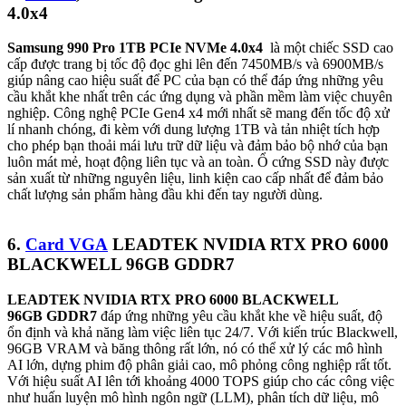
4.0x4
Samsung 990 Pro 1TB PCIe NVMe 4.0x4
là một chiếc SSD cao
cấp được trang bị tốc độ đọc ghi lên đến 7450MB/s và 6900MB/s
giúp nâng cao hiệu suất để PC của bạn có thể đáp ứng những yêu
cầu khắt khe nhất trên các ứng dụng và phần mềm làm việc chuyên
nghiệp. Công nghệ PCIe Gen4 x4 mới nhất sẽ mang đến tốc độ xử
lí nhanh chóng, đi kèm với dung lượng 1TB và tản nhiệt tích hợp
cho phép bạn thoải mái lưu trữ dữ liệu và đảm bảo bộ nhớ của bạn
luôn mát mẻ, hoạt động liên tục và an toàn. Ổ cứng SSD này được
sản xuất từ những nguyên liệu, linh kiện cao cấp nhất để đảm bảo
chất lượng sản phẩm hàng đầu khi đến tay người dùng.
6.
Card VGA
LEADTEK NVIDIA RTX PRO 6000
BLACKWELL 96GB GDDR7
LEADTEK NVIDIA RTX PRO 6000 BLACKWELL
96GB GDDR7
đáp ứng những yêu cầu khắt khe về hiệu suất, độ
ổn định và khả năng làm việc liên tục 24/7. Với kiến trúc Blackwell,
96GB VRAM và băng thông rất lớn, nó có thể xử lý các mô hình
AI lớn, dựng phim độ phân giải cao, mô phỏng công nghiệp rất tốt.
Với hiệu suất AI lên tới khoảng 4000 TOPS giúp cho các công việc
như huấn luyện mô hình ngôn ngữ (LLM), phân tích dữ liệu, mô