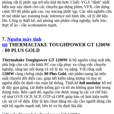
phỏng vật lý phức tạp trở nên khả thi hơn. Chiếc VGA "đỉnh" nhất
hiện nay này dành cho các chuyên gia dựng phim, VFX, cần dựng
cảnh 3D độ phân giải cao, ray tracing phức tạp. Các nhà nghiên cứu
trí tuệ nhân tạo: training hoặc inference mô hình lớn, xử lý dữ liệu
lớn. Công ty thiết kế, mô phỏng sản phẩm công nghiệp, kiến trúc,
thực tế ảo - cần workstation mạnh.
7.
Nguồn máy tính
tốt
THERMALTAKE TOUGHPOWER GT 1200W
- 80 PLUS GOLD
Thermaltake Toughpower GT 1200W
là bộ nguồn công suất lớn,
phù hợp cho các cấu hình PC cao cấp phục vụ công việc chuyên
nghiệp, sáng tạo nội dung và xử lý tác vụ nặng. Với công suất
1200W
cùng chứng nhận
80 Plus Gold
, sản phẩm mang lại hiệu
suất chuyển đổi điện cao, giúp tiết kiệm năng lượng và duy trì
nguồn điện ổn định cho toàn hệ thống. Thiết kế
full modular
hỗ trợ
đi dây gọn gàng, cải thiện luồng gió và tối ưu không gian bên trong
thùng máy. Bên cạnh đó, nguồn còn được trang bị các cơ chế bảo
vệ như OVP, OCP, SCP, OTP và OPP, giúp bảo vệ linh kiện trước
các sự cố về điện. Đây là lựa chọn đáng tin cậy cho người dùng cần
một bộ nguồn mạnh mẽ, bền bỉ và ổn định lâu dài.