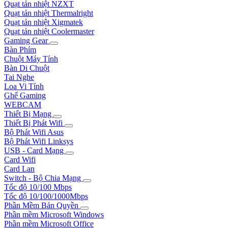
Quạt tản nhiệt NZXT
Quạt tản nhiệt Thermalright
Quạt tản nhiệt Xigmatek
Quạt tản nhiệt Coolermaster
Gaming Gear
Bàn Phím
Chuột Máy Tính
Bàn Di Chuột
Tai Nghe
Loa Vi Tính
Ghế Gaming
WEBCAM
Thiết Bị Mạng
Thiết Bị Phát Wifi
Bộ Phát Wifi Asus
Bộ Phát Wifi Linksys
USB - Card Mạng
Card Wifi
Card Lan
Switch - Bộ Chia Mạng
Tốc độ 10/100 Mbps
Tốc độ 10/100/1000Mbps
Phần Mềm Bản Quyền
Phần mềm Microsoft Windows
Phần mềm Microsoft Office