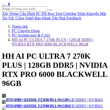
0
Xây Dựng Cấu Hình
PC Đồ Họa Tool
Chương Trình Khuyến Mãi
Tin Tức Công Nghệ
Bảo Hành Tận Nhà
Feedback
Trang chủ
PC Chuyên Dụng
PC Architecture & CAD
HH AI PC ULTRA 7 270K PLUS | 128GB DDR5 |
NVIDIA RTX PRO 6000 BLACKWELL 96GB
HH AI PC ULTRA 7 270K
PLUS | 128GB DDR5 | NVIDIA
RTX PRO 6000 BLACKWELL
96GB