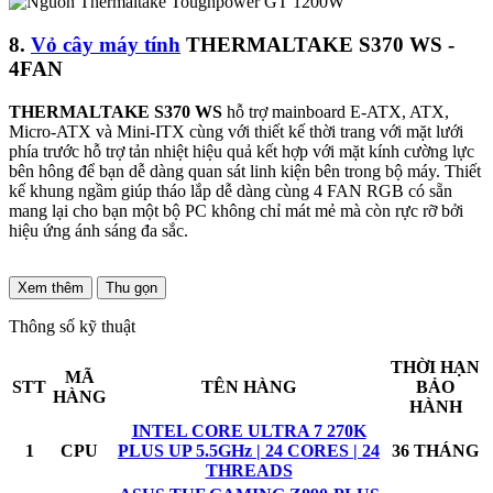
8.
Vỏ cây máy tính
THERMALTAKE S370 WS -
4FAN
THERMALTAKE S370 WS
hỗ trợ mainboard E-ATX, ATX,
Micro-ATX và Mini-ITX cùng với thiết kế thời trang với mặt lưới
phía trước hỗ trợ tản nhiệt hiệu quả kết hợp với mặt kính cường lực
bên hông để bạn dễ dàng quan sát linh kiện bên trong bộ máy. Thiết
kế khung ngầm giúp tháo lắp dễ dàng cùng 4 FAN RGB có sẵn
mang lại cho bạn một bộ PC không chỉ mát mẻ mà còn rực rỡ bởi
hiệu ứng ánh sáng đa sắc.
Xem thêm
Thu gọn
Thông số kỹ thuật
THỜI HẠN
MÃ
STT
TÊN HÀNG
BẢO
HÀNG
HÀNH
INTEL CORE ULTRA 7 270K
1
CPU
PLUS UP 5.5GHz | 24 CORES | 24
36 THÁNG
THREADS