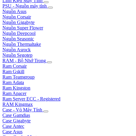
Linh Kiện Máy Tính
PSU - Nguồn máy tính
Nguồn Asus
Nguồn Corsair
Nguồn Gigabyte
Nguồn Super Flower
Nguồn Deepcool
Nguồn Seasonic
Nguồn Thermaltake
Nguồn Asrock
Nguồn Segotep
RAM - Bộ Nhớ Trong
Ram Corsair
Ram Gskill
Ram Teamgroup
Ram Adata
Ram Kingston
Ram Apacer
Ram Server ECC - Registered
RAM Kingmax
Case - Vỏ Máy Tính
Case Gamdias
Case Gigabyte
Case Antec
Case Asus