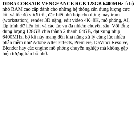
DDR5 CORSAIR VENGEANCE RGB 128GB 6400MHz
là bộ
nhớ RAM cao cấp dành cho những hệ thống cần dung lượng cực
lớn và tốc độ vượt trội, đặc biệt phù hợp cho dựng máy trạm
(workstation), render 3D nặng, edit video 4K–8K, mô phỏng, AI,
lập trình dữ liệu lớn và các tác vụ đa nhiệm chuyên sâu. Với tổng
dung lượng 128GB chia thành 2 thanh 64GB, đạt xung nhịp
6400MHz, bộ kit này mang đến khả năng xử lý cùng lúc nhiều
phần mềm như Adobe After Effects, Premiere, DaVinci Resolve,
Blender hay các engine mô phỏng chuyên nghiệp mà không gặp
hiện tượng tràn bộ nhớ.