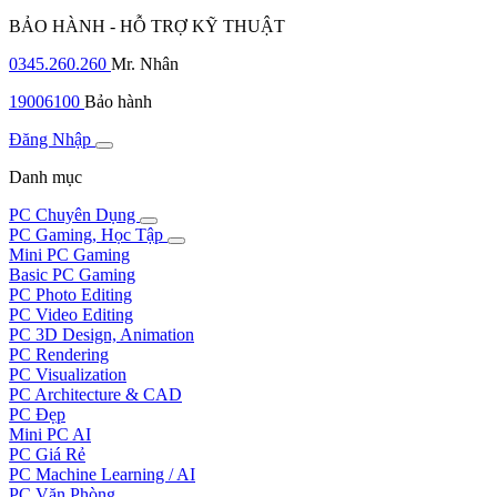
BẢO HÀNH - HỖ TRỢ KỸ THUẬT
0345.260.260
Mr. Nhân
19006100
Bảo hành
Đăng Nhập
Danh mục
PC Chuyên Dụng
PC Gaming, Học Tập
Mini PC Gaming
Basic PC Gaming
PC Photo Editing
PC Video Editing
PC 3D Design, Animation
PC Rendering
PC Visualization
PC Architecture & CAD
PC Đẹp
Mini PC AI
PC Giá Rẻ
PC Machine Learning / AI
PC Văn Phòng