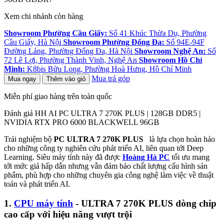
Xem chi nhánh còn hàng
Showroom Phường Cầu Giấy:
Số 41 Khúc Thừa Dụ, Phường
Cầu Giấy, Hà Nội
Showroom Phường Đống Đa:
Số 94E-94F
Đường Láng, Phường Đống Đa, Hà Nội
Showroom Nghệ An:
Số
72 Lê Lợi, Phường Thành Vinh, Nghệ An
Showroom Hồ Chí
Minh:
K8bis Bửu Long, Phường Hoà Hưng, Hồ Chí Minh
Mua trả góp
Mua ngay
Thêm vào giỏ
Miễn phí giao hàng trên toàn quốc
Đánh giá HH AI PC ULTRA 7 270K PLUS | 128GB DDR5 |
NVIDIA RTX PRO 6000 BLACKWELL 96GB
Trải nghiệm bộ
PC ULTRA 7 270K PLUS
là lựa chọn hoàn hảo
cho những công ty nghiên cứu phát triển AI, liên quan tới Deep
Learning. Siêu máy tính này đã được
Hoàng Hà PC
tối ưu mang
tới mức giá hấp dẫn nhưng vẫn đảm bảo chất lượng cấu hình sản
phẩm, phù hợp cho những chuyên gia công nghệ làm việc về thuật
toán và phát triển AI.
1.
CPU máy tính
- ULTRA 7 270K PLUS dòng chip
cao cấp với hiệu năng vượt trội