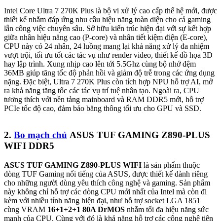
Intel Core Ultra 7 270K Plus là bộ vi xử lý cao cấp thế hệ mới, được
thiết kế nhằm đáp ứng nhu cầu hiệu năng toàn diện cho cả gaming
lẫn công việc chuyên sâu. Sở hữu kiến trúc hiện đại với sự kết hợp
giữa nhân hiệu năng cao (P-core) và nhân tiết kiệm điện (E-core),
CPU này có 24 nhân, 24 luồng mang lại khả năng xử lý đa nhiệm
vượt trội, tối ưu tốt các tác vụ như render video, thiết kế đồ họa 3D
hay lập trình. Xung nhịp cao lên tới 5.5Ghz cùng bộ nhớ đệm
36MB giúp tăng tốc độ phản hồi và giảm độ trễ trong các ứng dụng
nặng. Đặc biệt, Ultra 7 270K Plus còn tích hợp NPU hỗ trợ AI, mở
ra khả năng tăng tốc các tác vụ trí tuệ nhân tạo. Ngoài ra, CPU
tương thích với nền tảng mainboard và RAM DDR5 mới, hỗ trợ
PCIe tốc độ cao, đảm bảo băng thông tối ưu cho GPU và SSD.
2.
Bo mạch chủ
ASUS TUF GAMING Z890-PLUS
WIFI DDR5
ASUS TUF GAMING Z890-PLUS WIFI
là sản phẩm thuộc
dòng TUF Gaming nổi tiếng của ASUS, được thiết kế dành riêng
cho những người dùng yêu thích công nghệ và gaming. Sản phẩm
này không chỉ hỗ trợ các dòng CPU mới nhất của Intel mà còn đi
kèm với nhiều tính năng hiện đại, như hỗ trợ socket LGA 1851
cùng VRAM
16+1+2+1 80A DrMOS
nhằm tối đa hiệu năng sức
mạnh của CPU. Cùng với đó là khả năng hỗ trợ các công nghệ tiên