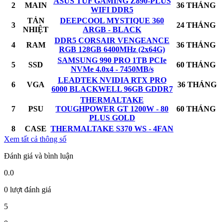
ASUS TUF GAMING Z890-PLUS
2
MAIN
36 THÁNG
WIFI DDR5
TẢN
DEEPCOOL MYSTIQUE 360
3
24 THÁNG
NHIỆT
ARGB - BLACK
DDR5 CORSAIR VENGEANCE
4
RAM
36 THÁNG
RGB 128GB 6400MHz (2x64G)
SAMSUNG 990 PRO 1TB PCIe
5
SSD
60 THÁNG
NVMe 4.0x4 - 7450MB/s
LEADTEK NVIDIA RTX PRO
6
VGA
36 THÁNG
6000 BLACKWELL 96GB GDDR7
THERMALTAKE
7
PSU
TOUGHPOWER GT 1200W - 80
60 THÁNG
PLUS GOLD
8
CASE
THERMALTAKE S370 WS - 4FAN
Xem tất cả thông số
Đánh giá và bình luận
0.0
0 lượt đánh giá
5