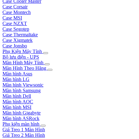
Case Cooler Master
Case Corsair
Case Montech
Case MSI
Case NZXT
Case Segotep
Case Thermaltake
Case Xigmatek
Case Jonsbo
Phụ Kiện Máy Tính
Bộ lưu điện - UPS
Màn Hình Máy Tính
Màn Hình Theo Hãng
Màn hình Asus
Màn hình LG
Màn hình Viewsonic
Màn hình Samsung
Màn hình Dell
Màn hình AOC
Màn hình MSI
Màn hình Gigabyte
Màn hình ASRock
Phụ kiện màn hình
Giá Treo 1 Màn Hình
Giá Treo 2 Màn Hình