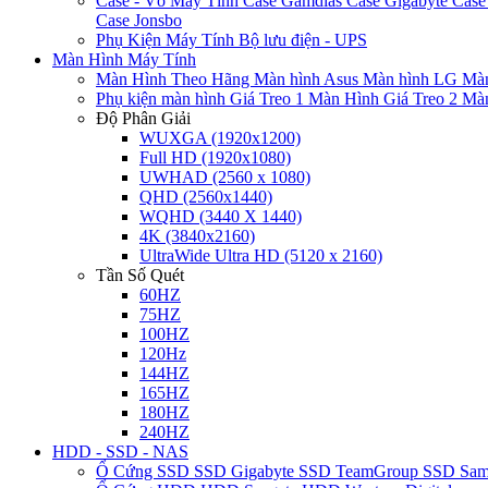
Case - Vỏ Máy Tính
Case Gamdias
Case Gigabyte
Case
Case Jonsbo
Phụ Kiện Máy Tính
Bộ lưu điện - UPS
Màn Hình Máy Tính
Màn Hình Theo Hãng
Màn hình Asus
Màn hình LG
Màn
Phụ kiện màn hình
Giá Treo 1 Màn Hình
Giá Treo 2 Mà
Độ Phân Giải
WUXGA (1920x1200)
Full HD (1920x1080)
UWHAD (2560 x 1080)
QHD (2560x1440)
WQHD (3440 X 1440)
4K (3840x2160)
UltraWide Ultra HD (5120 x 2160)
Tần Số Quét
60HZ
75HZ
100HZ
120Hz
144HZ
165HZ
180HZ
240HZ
HDD - SSD - NAS
Ổ Cứng SSD
SSD Gigabyte
SSD TeamGroup
SSD Sa