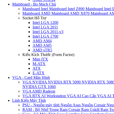
Mainboard - Bo Mạch Chủ
Mainboard Intel
Mainboard Intel Z890
Mainboard Intel
Mainboard AMD
Mainboard AMD X870
Mainboard 
Socket Hỗ Trợ
Intel LGA 1200
Intel LGA 2011
Intel LGA 2011-v3
Intel LGA 1700
AMD AM4
AMD AM5
AMD sTR5
Kiểu Kích Thước (Form Factor)
Mini ITX
M-ATX
ATX
E-ATX
VGA - Card Màn Hình
VGA NVIDIA
NVIDIA RTX 5090
NVIDIA RTX 508
NVIDIA GTX 1060
VGA AMD Radeon
VGA RTX AI Workstation
VGA AI Cao Cấp
VGA AI T
Linh Kiện Máy Tính
PSU - Nguồn máy tính
Nguồn Asus
Nguồn Corsair
Ngu
RAM - Bộ Nhớ Trong
Ram Corsair
Ram Gskill
Ram Te