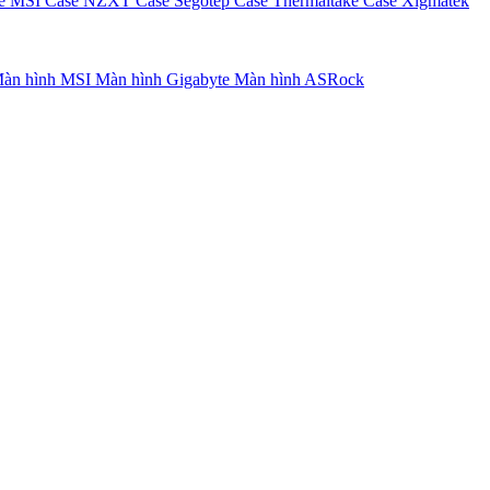
e MSI
Case NZXT
Case Segotep
Case Thermaltake
Case Xigmatek
àn hình MSI
Màn hình Gigabyte
Màn hình ASRock