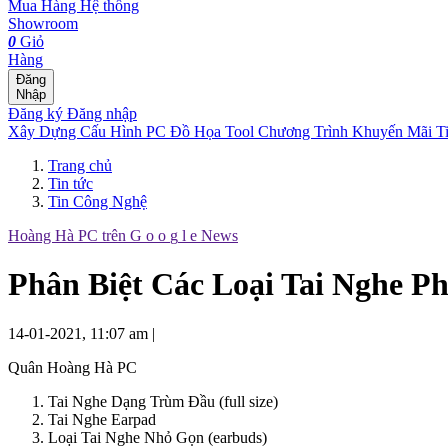
Mua Hàng
Hệ thống
Showroom
0
Giỏ
Hàng
Đăng
Nhập
Đăng ký
Đăng nhập
Xây Dựng Cấu Hình
PC Đồ Họa Tool
Chương Trình Khuyến Mãi
T
Trang chủ
Tin tức
Tin Công Nghệ
Hoàng Hà PC trên
G
o
o
g
l
e
News
Phân Biệt Các Loại Tai Nghe P
14-01-2021, 11:07 am
|
Quân Hoàng Hà PC
Tai Nghe Dạng Trùm Đầu (full size)
Tai Nghe Earpad
Loại Tai Nghe Nhỏ Gọn (earbuds)