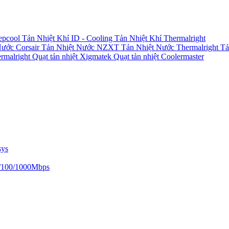
epcool
Tản Nhiệt Khí ID - Cooling
Tản Nhiệt Khí Thermalright
Nước Corsair
Tản Nhiệt Nước NZXT
Tản Nhiệt Nước Thermalright
Tả
ermalright
Quạt tản nhiệt Xigmatek
Quạt tản nhiệt Coolermaster
sys
/100/1000Mbps