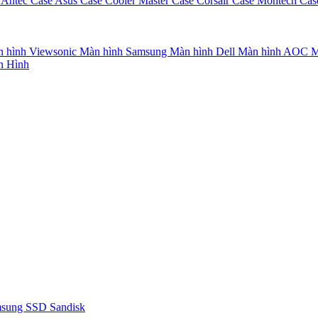
 Antec
Case Asus
Case Cooler Master
Case Corsair
Case Montech
Cas
 hình Viewsonic
Màn hình Samsung
Màn hình Dell
Màn hình AOC
M
n Hình
msung
SSD Sandisk