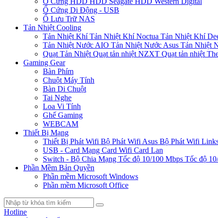
Ổ Cứng HDD
HDD Seagate
HDD Western Digital
Ổ Cứng Di Động - USB
Ổ Lưu Trữ NAS
Tản Nhiệt Cooling
Tản Nhiệt Khí
Tản Nhiệt Khí Noctua
Tản Nhiệt Khí De
Tản Nhiệt Nước AIO
Tản Nhiệt Nước Asus
Tản Nhiệt 
Quạt Tản Nhiệt
Quạt tản nhiệt NZXT
Quạt tản nhiệt Th
Gaming Gear
Bàn Phím
Chuột Máy Tính
Bàn Di Chuột
Tai Nghe
Loa Vi Tính
Ghế Gaming
WEBCAM
Thiết Bị Mạng
Thiết Bị Phát Wifi
Bộ Phát Wifi Asus
Bộ Phát Wifi Link
USB - Card Mạng
Card Wifi
Card Lan
Switch - Bộ Chia Mạng
Tốc độ 10/100 Mbps
Tốc độ 10
Phần Mềm Bản Quyền
Phần mềm Microsoft Windows
Phần mềm Microsoft Office
Hotline