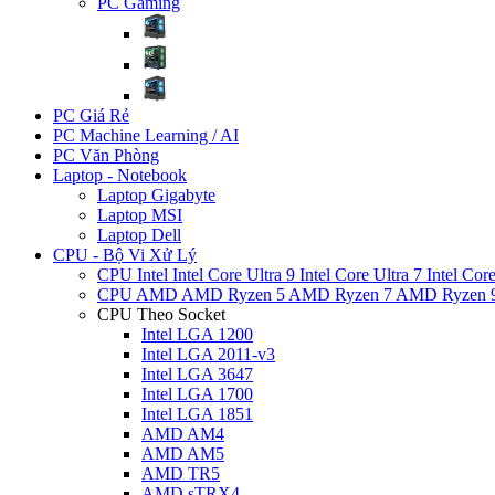
PC Gaming
PC Giá Rẻ
PC Machine Learning / AI
PC Văn Phòng
Laptop - Notebook
Laptop Gigabyte
Laptop MSI
Laptop Dell
CPU - Bộ Vi Xử Lý
CPU Intel
Intel Core Ultra 9
Intel Core Ultra 7
Intel Cor
CPU AMD
AMD Ryzen 5
AMD Ryzen 7
AMD Ryzen 
CPU Theo Socket
Intel LGA 1200
Intel LGA 2011-v3
Intel LGA 3647
Intel LGA 1700
Intel LGA 1851
AMD AM4
AMD AM5
AMD TR5
AMD sTRX4