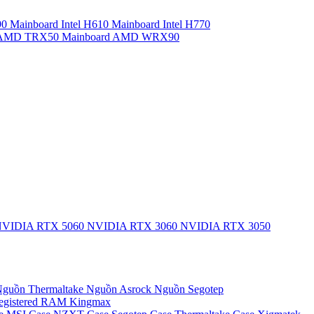
90
Mainboard Intel H610
Mainboard Intel H770
d AMD TRX50
Mainboard AMD WRX90
VIDIA RTX 5060
NVIDIA RTX 3060
NVIDIA RTX 3050
guồn Thermaltake
Nguồn Asrock
Nguồn Segotep
egistered
RAM Kingmax