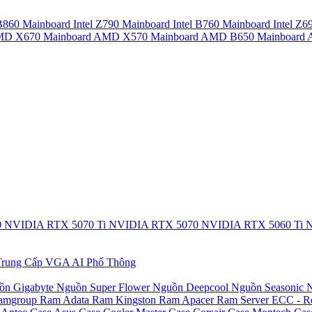
 B860
Mainboard Intel Z790
Mainboard Intel B760
Mainboard Intel Z6
AMD X670
Mainboard AMD X570
Mainboard AMD B650
Mainboar
0
NVIDIA RTX 5070 Ti
NVIDIA RTX 5070
NVIDIA RTX 5060 Ti
N
rung Cấp
VGA AI Phổ Thông
ồn Gigabyte
Nguồn Super Flower
Nguồn Deepcool
Nguồn Seasonic
N
amgroup
Ram Adata
Ram Kingston
Ram Apacer
Ram Server ECC - R