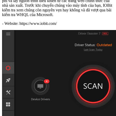
phí và lấy nguồn trình điều khiển từ các trang web chính thức của
nhà sản xuất. Trước khi chuyển chúng vào máy tính của bạn, IOBit
kiểm tra xem chúng còn nguyên vẹn hay không và đã vượt qua bài
kiểm tra WHQL của Microsoft.
- Website: https://www.iobit.com/