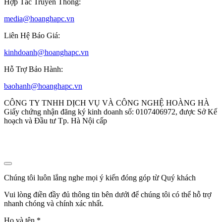
Hợp Tác Truyền Thông:
media@hoanghapc.vn
Liên Hệ Báo Giá:
kinhdoanh@hoanghapc.vn
Hỗ Trợ Bảo Hành:
baohanh@hoanghapc.vn
CÔNG TY TNHH DỊCH VỤ VÀ CÔNG NGHỆ HOÀNG HÀ
Giấy chứng nhận đăng ký kinh doanh số: 0107406972, được Sở Kế
hoạch và Đầu tư Tp. Hà Nội cấp
Chúng tôi luôn lắng nghe mọi ý kiến đóng góp từ Quý khách
Vui lòng điền đầy đủ thông tin bên dưới để chúng tôi có thể hỗ trợ
nhanh chóng và chính xác nhất.
Họ và tên
*