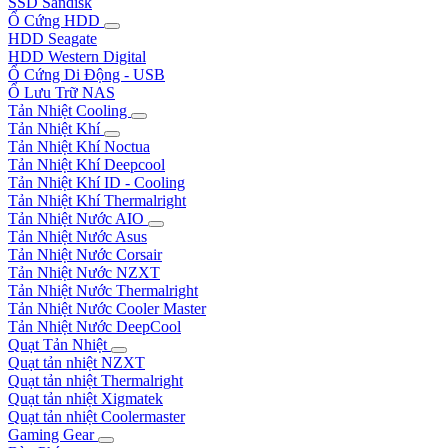
SSD Sandisk
Ổ Cứng HDD
HDD Seagate
HDD Western Digital
Ổ Cứng Di Động - USB
Ổ Lưu Trữ NAS
Tản Nhiệt Cooling
Tản Nhiệt Khí
Tản Nhiệt Khí Noctua
Tản Nhiệt Khí Deepcool
Tản Nhiệt Khí ID - Cooling
Tản Nhiệt Khí Thermalright
Tản Nhiệt Nước AIO
Tản Nhiệt Nước Asus
Tản Nhiệt Nước Corsair
Tản Nhiệt Nước NZXT
Tản Nhiệt Nước Thermalright
Tản Nhiệt Nước Cooler Master
Tản Nhiệt Nước DeepCool
Quạt Tản Nhiệt
Quạt tản nhiệt NZXT
Quạt tản nhiệt Thermalright
Quạt tản nhiệt Xigmatek
Quạt tản nhiệt Coolermaster
Gaming Gear