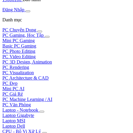
Đăng Nhập
Danh mục
PC Chuyên Dụng
PC Gaming, Học Tập
Mini PC Gaming
Basic PC Gaming
PC Photo Editing
PC Video Editing
PC 3D Design, Animation
PC Rendering
PC Visualization
PC Architecture & CAD
PC Đẹp
Mini PC AI
PC Giá Rẻ
PC Machine Learning / AI
PC Văn Phòng
Laptop - Notebook
Laptop Gigabyte
Laptop MSI
Laptop Dell
CPU - Bộ Vi Xử Lý