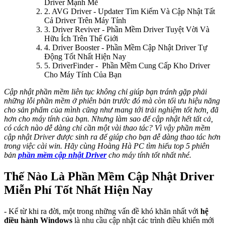
Driver Mạnh Mẽ
2. AVG Driver - Updater Tìm Kiếm Và Cập Nhật Tất
Cả Driver Trên Máy Tính
3. Driver Reviver - Phần Mềm Driver Tuyệt Vời Và
Hữu Ích Trên Thế Giới
4. Driver Booster - Phần Mềm Cập Nhật Driver Tự
Động Tốt Nhất Hiện Nay
5. DriverFinder - Phần Mềm Cung Cấp Kho Driver
Cho Máy Tính Của Bạn
Cập nhật phần mềm liên tục không chỉ giúp bạn tránh gặp phải
những lỗi phần mềm ở phiên bản trước đó mà còn tối ưu hiệu năng
cho sản phẩm của mình cũng như mang tới trải nghiệm tốt hơn, đã
hơn cho máy tính của bạn. Nhưng làm sao để cập nhật hết tất cả,
có cách nào dễ dàng chỉ cần một vài thao tác?
Vì vậy phần mềm
cập nhật Driver được sinh ra để giúp cho bạn dễ dàng thao tác hơn
trong việc cài win
. Hãy cùng Hoàng Hà PC tìm hiểu top 5 phiên
bản
phần mềm cập nhật Driver
cho máy tính tốt nhất nhé.
Thế Nào Là Phần Mềm Cập Nhật Driver
Miễn Phí Tốt Nhất Hiện Nay
- Kể từ khi ra đời, một trong những vấn đề khó khăn nhất với
hệ
điều hành Windows
là nhu cầu cập nhật các trình điều khiển mới