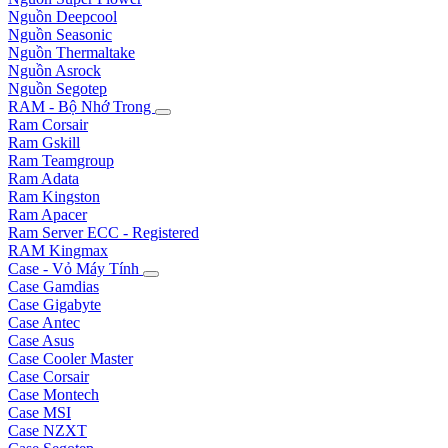
Nguồn Deepcool
Nguồn Seasonic
Nguồn Thermaltake
Nguồn Asrock
Nguồn Segotep
RAM - Bộ Nhớ Trong
Ram Corsair
Ram Gskill
Ram Teamgroup
Ram Adata
Ram Kingston
Ram Apacer
Ram Server ECC - Registered
RAM Kingmax
Case - Vỏ Máy Tính
Case Gamdias
Case Gigabyte
Case Antec
Case Asus
Case Cooler Master
Case Corsair
Case Montech
Case MSI
Case NZXT