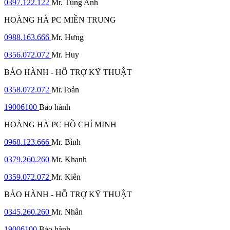
0397.122.122
Mr. Tùng Anh
HOÀNG HÀ PC MIỀN TRUNG
0988.163.666
Mr. Hưng
0356.072.072
Mr. Huy
BẢO HÀNH - HỖ TRỢ KỸ THUẬT
0358.072.072
Mr.Toản
19006100
Bảo hành
HOÀNG HÀ PC HỒ CHÍ MINH
0968.123.666
Mr. Bình
0379.260.260
Mr. Khanh
0359.072.072
Mr. Kiên
BẢO HÀNH - HỖ TRỢ KỸ THUẬT
0345.260.260
Mr. Nhân
19006100
Bảo hành