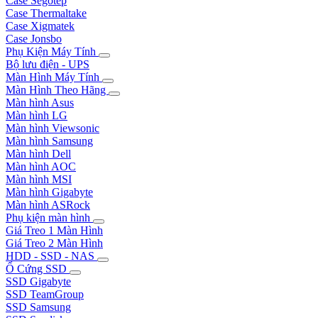
Case Segotep
Case Thermaltake
Case Xigmatek
Case Jonsbo
Phụ Kiện Máy Tính
Bộ lưu điện - UPS
Màn Hình Máy Tính
Màn Hình Theo Hãng
Màn hình Asus
Màn hình LG
Màn hình Viewsonic
Màn hình Samsung
Màn hình Dell
Màn hình AOC
Màn hình MSI
Màn hình Gigabyte
Màn hình ASRock
Phụ kiện màn hình
Giá Treo 1 Màn Hình
Giá Treo 2 Màn Hình
HDD - SSD - NAS
Ổ Cứng SSD
SSD Gigabyte
SSD TeamGroup
SSD Samsung