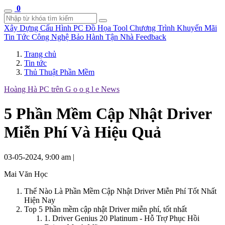
0
Xây Dựng Cấu Hình
PC Đồ Họa Tool
Chương Trình Khuyến Mãi
Tin Tức Công Nghệ
Bảo Hành Tận Nhà
Feedback
Trang chủ
Tin tức
Thủ Thuật Phần Mềm
Hoàng Hà PC trên
G
o
o
g
l
e
News
5 Phần Mềm Cập Nhật Driver
Miễn Phí Và Hiệu Quả
03-05-2024, 9:00 am
|
Mai Văn Học
Thế Nào Là Phần Mềm Cập Nhật Driver Miễn Phí Tốt Nhất
Hiện Nay
Top 5 Phần mềm cập nhật Driver miễn phí, tốt nhất
1. Driver Genius 20 Platinum - Hỗ Trợ Phục Hồi