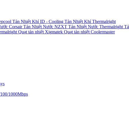
epcool
Tản Nhiệt Khí ID - Cooling
Tản Nhiệt Khí Thermalright
Nước Corsair
Tản Nhiệt Nước NZXT
Tản Nhiệt Nước Thermalright
Tả
ermalright
Quạt tản nhiệt Xigmatek
Quạt tản nhiệt Coolermaster
sys
/100/1000Mbps