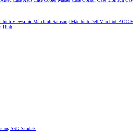
 Antec
Case Asus
Case Cooler Master
Case Corsair
Case Montech
Cas
 hình Viewsonic
Màn hình Samsung
Màn hình Dell
Màn hình AOC
M
n Hình
msung
SSD Sandisk