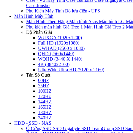
Case - Vỏ Máy Tính
Case Gamdias
Case Gigabyte
Case
Case Jonsbo
Phụ Kiện Máy Tính
Bộ lưu điện - UPS
Màn Hình Máy Tính
Màn Hình Theo Hãng
Màn hình Asus
Màn hình LG
Màn
Phụ kiện màn hình
Giá Treo 1 Màn Hình
Giá Treo 2 Mà
Độ Phân Giải
WUXGA (1920x1200)
Full HD (1920x1080)
UWHAD (2560 x 1080)
QHD (2560x1440)
WQHD (3440 X 1440)
4K (3840x2160)
UltraWide Ultra HD (5120 x 2160)
Tần Số Quét
60HZ
75HZ
100HZ
120Hz
144HZ
165HZ
180HZ
240HZ
HDD - SSD - NAS
Ổ Cứng SSD
SSD Gigabyte
SSD TeamGroup
SSD Sa