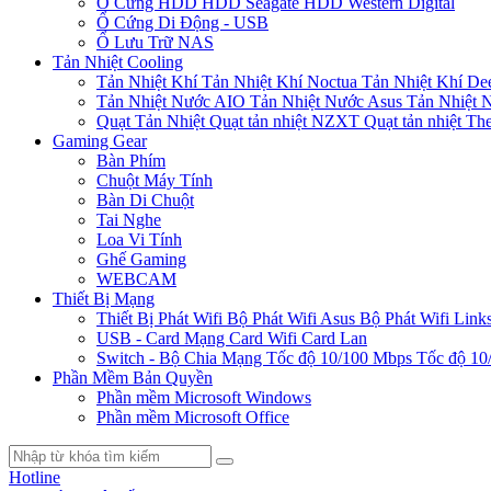
Ổ Cứng HDD
HDD Seagate
HDD Western Digital
Ổ Cứng Di Động - USB
Ổ Lưu Trữ NAS
Tản Nhiệt Cooling
Tản Nhiệt Khí
Tản Nhiệt Khí Noctua
Tản Nhiệt Khí De
Tản Nhiệt Nước AIO
Tản Nhiệt Nước Asus
Tản Nhiệt 
Quạt Tản Nhiệt
Quạt tản nhiệt NZXT
Quạt tản nhiệt Th
Gaming Gear
Bàn Phím
Chuột Máy Tính
Bàn Di Chuột
Tai Nghe
Loa Vi Tính
Ghế Gaming
WEBCAM
Thiết Bị Mạng
Thiết Bị Phát Wifi
Bộ Phát Wifi Asus
Bộ Phát Wifi Link
USB - Card Mạng
Card Wifi
Card Lan
Switch - Bộ Chia Mạng
Tốc độ 10/100 Mbps
Tốc độ 10
Phần Mềm Bản Quyền
Phần mềm Microsoft Windows
Phần mềm Microsoft Office
Hotline