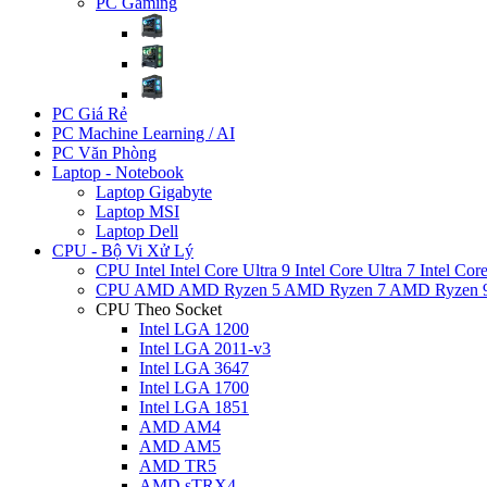
PC Gaming
PC Giá Rẻ
PC Machine Learning / AI
PC Văn Phòng
Laptop - Notebook
Laptop Gigabyte
Laptop MSI
Laptop Dell
CPU - Bộ Vi Xử Lý
CPU Intel
Intel Core Ultra 9
Intel Core Ultra 7
Intel Cor
CPU AMD
AMD Ryzen 5
AMD Ryzen 7
AMD Ryzen 
CPU Theo Socket
Intel LGA 1200
Intel LGA 2011-v3
Intel LGA 3647
Intel LGA 1700
Intel LGA 1851
AMD AM4
AMD AM5
AMD TR5
AMD sTRX4