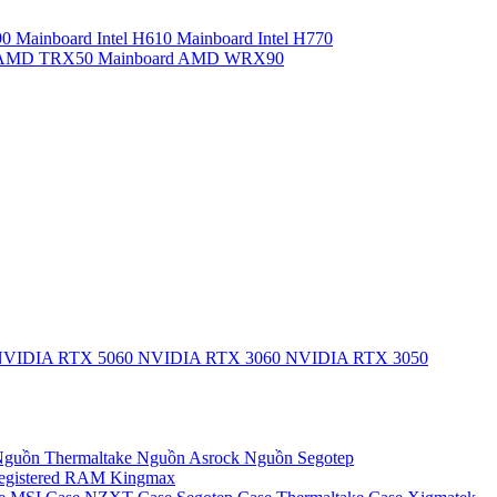
90
Mainboard Intel H610
Mainboard Intel H770
d AMD TRX50
Mainboard AMD WRX90
VIDIA RTX 5060
NVIDIA RTX 3060
NVIDIA RTX 3050
guồn Thermaltake
Nguồn Asrock
Nguồn Segotep
egistered
RAM Kingmax