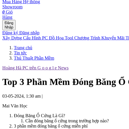
Mua Hàng
Hệ thống
Showroom
0
Giỏ
Hàng
Đăng
Nhập
Đăng ký
Đăng nhập
Xây Dựng Cấu Hình
PC Đồ Họa Tool
Chương Trình Khuyến Mãi
T
Trang chủ
Tin tức
Thủ Thuật Phần Mềm
Hoàng Hà PC trên
G
o
o
g
l
e
News
Top 3 Phần Mềm Đóng Băng Ổ 
03-05-2024, 1:30 am
|
Mai Văn Học
Đóng Băng Ổ Cứng Là Gì?
Cần đóng băng ổ cứng trong trường hợp nào?
3 phần mềm đóng băng ổ cứng miễn phí