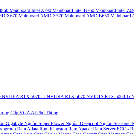
 B860
Mainboard Intel Z790
Mainboard Intel B760
Mainboard Intel Z6
AMD X670
Mainboard AMD X570
Mainboard AMD B650
Mainboar
0
NVIDIA RTX 5070 Ti
NVIDIA RTX 5070
NVIDIA RTX 5060 Ti
N
rung Cấp
VGA AI Phổ Thông
ồn Gigabyte
Nguồn Super Flower
Nguồn Deepcool
Nguồn Seasonic
N
amgroup
Ram Adata
Ram Kingston
Ram Apacer
Ram Server ECC - R