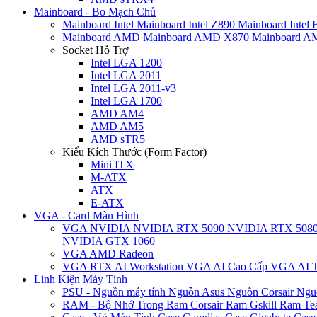
Mainboard - Bo Mạch Chủ
Mainboard Intel
Mainboard Intel Z890
Mainboard Intel
Mainboard AMD
Mainboard AMD X870
Mainboard 
Socket Hỗ Trợ
Intel LGA 1200
Intel LGA 2011
Intel LGA 2011-v3
Intel LGA 1700
AMD AM4
AMD AM5
AMD sTR5
Kiểu Kích Thước (Form Factor)
Mini ITX
M-ATX
ATX
E-ATX
VGA - Card Màn Hình
VGA NVIDIA
NVIDIA RTX 5090
NVIDIA RTX 508
NVIDIA GTX 1060
VGA AMD Radeon
VGA RTX AI Workstation
VGA AI Cao Cấp
VGA AI T
Linh Kiện Máy Tính
PSU - Nguồn máy tính
Nguồn Asus
Nguồn Corsair
Ngu
RAM - Bộ Nhớ Trong
Ram Corsair
Ram Gskill
Ram Te