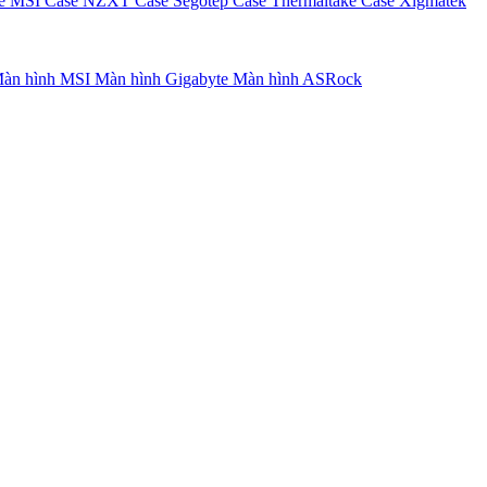
e MSI
Case NZXT
Case Segotep
Case Thermaltake
Case Xigmatek
àn hình MSI
Màn hình Gigabyte
Màn hình ASRock