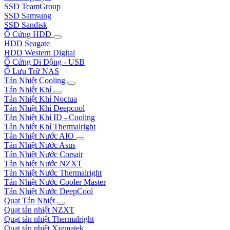
SSD TeamGroup
SSD Samsung
SSD Sandisk
Ổ Cứng HDD
HDD Seagate
HDD Western Digital
Ổ Cứng Di Động - USB
Ổ Lưu Trữ NAS
Tản Nhiệt Cooling
Tản Nhiệt Khí
Tản Nhiệt Khí Noctua
Tản Nhiệt Khí Deepcool
Tản Nhiệt Khí ID - Cooling
Tản Nhiệt Khí Thermalright
Tản Nhiệt Nước AIO
Tản Nhiệt Nước Asus
Tản Nhiệt Nước Corsair
Tản Nhiệt Nước NZXT
Tản Nhiệt Nước Thermalright
Tản Nhiệt Nước Cooler Master
Tản Nhiệt Nước DeepCool
Quạt Tản Nhiệt
Quạt tản nhiệt NZXT
Quạt tản nhiệt Thermalright
Quạt tản nhiệt Xigmatek