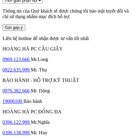
Thông tin của Quý khách sẽ được chúng tôi bảo mật tuyệt đối và
chỉ sử dụng nhằm mục đích hỗ trợ.
Gửi góp ý
Liên hệ hotline để nhận được tư vấn tốt nhất
HOÀNG HÀ PC CẦU GIẤY
0969.123.666
Mr.Long
0922.635.999
Mr. Thụ
BẢO HÀNH - HỖ TRỢ KỸ THUẬT
0976.382.666
Mr. Dũng
19006100
Bảo hành
HOÀNG HÀ PC ĐỐNG ĐA
0396.122.999
Mr.Nghĩa
0396.138.999
Mr. Huy