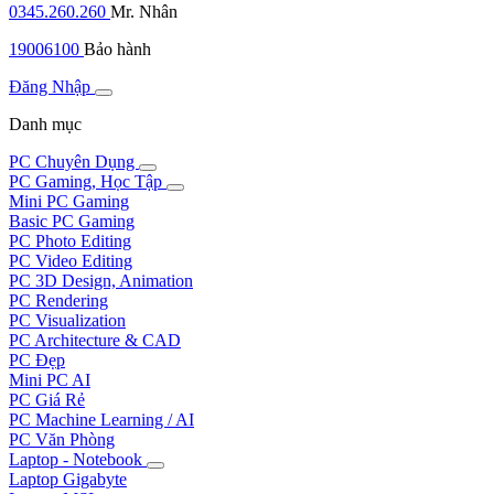
0345.260.260
Mr. Nhân
19006100
Bảo hành
Đăng Nhập
Danh mục
PC Chuyên Dụng
PC Gaming, Học Tập
Mini PC Gaming
Basic PC Gaming
PC Photo Editing
PC Video Editing
PC 3D Design, Animation
PC Rendering
PC Visualization
PC Architecture & CAD
PC Đẹp
Mini PC AI
PC Giá Rẻ
PC Machine Learning / AI
PC Văn Phòng
Laptop - Notebook
Laptop Gigabyte