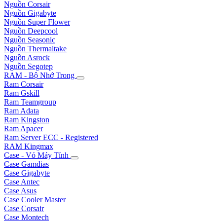
Nguồn Corsair
Nguồn Gigabyte
Nguồn Super Flower
Nguồn Deepcool
Nguồn Seasonic
Nguồn Thermaltake
Nguồn Asrock
Nguồn Segotep
RAM - Bộ Nhớ Trong
Ram Corsair
Ram Gskill
Ram Teamgroup
Ram Adata
Ram Kingston
Ram Apacer
Ram Server ECC - Registered
RAM Kingmax
Case - Vỏ Máy Tính
Case Gamdias
Case Gigabyte
Case Antec
Case Asus
Case Cooler Master
Case Corsair
Case Montech