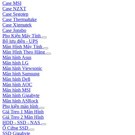
Case MSI
Case NZXT
Case Segotep
Case Thermaltake
Case Xigmatek
Case Jonsbo
Phụ Kiện Máy Tính
Bộ lưu điện - UPS
Màn Hình Máy Tính
Màn Hình Theo Hãng
Màn hình Asus
Màn hình LG
Màn hình Viewsonic
Màn hình Samsung
Màn hình Dell
Màn hình AOC
Màn hình MSI
Màn hình Gigabyte
Màn hình ASRock
Phụ kiện màn hình
Giá Treo 1 Màn Hình
Giá Treo 2 Màn Hình
HDD - SSD - NAS
Ổ Cứng SSD
SSD Gigabyte