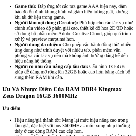
Game thủ:
Đáp ứng tốt các tựa game AAA hiện nay, đảm
bảo độ ổn định khung hình và giảm hiện tượng giật, khựng
khi tải dữ liệu trong game.
Người làm nội dung (Creator):
Phù hợp cho các tác vụ như
chỉnh sửa video độ phân giải cao, thiết kế đồ họa 2D/3D hoặc
sử dụng bộ phần mềm Adobe Creative Cloud, giúp quá trình
xử lý và preview mượt mà hơn.
Người dùng đa nhiệm:
Cho phép vận hành đồng thời nhiều
ứng dụng như trình duyệt với nhiều tab, phần mềm văn
phòng và các tác vụ nền mà không ảnh hưởng đáng kể đến
hiệu năng hệ thống.
Người có nhu cầu nâng cấp lâu dài:
Cấu hình 1x16GB
giúp dễ dàng mở rộng lên 32GB hoặc cao hơn bằng cách bổ
sung thêm RAM khi cần.
Ưu Và Nhược Điểm Của RAM DDR4 Kingmax
Zeus Dragon 16GB 3600MHz
Ưu điểm
Hiệu năng/giá thành tốt: Mang lại mức hiệu năng cao trong
tầm giá, đặc biệt với bus 3600MHz - mức xung nhịp thường
thấy ở các dòng RAM cao cấp hơn.