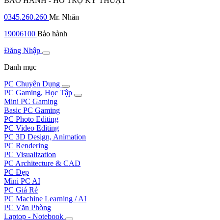
BẢO HÀNH - HỖ TRỢ KỸ THUẬT
0345.260.260
Mr. Nhân
19006100
Bảo hành
Đăng Nhập
Danh mục
PC Chuyên Dụng
PC Gaming, Học Tập
Mini PC Gaming
Basic PC Gaming
PC Photo Editing
PC Video Editing
PC 3D Design, Animation
PC Rendering
PC Visualization
PC Architecture & CAD
PC Đẹp
Mini PC AI
PC Giá Rẻ
PC Machine Learning / AI
PC Văn Phòng
Laptop - Notebook