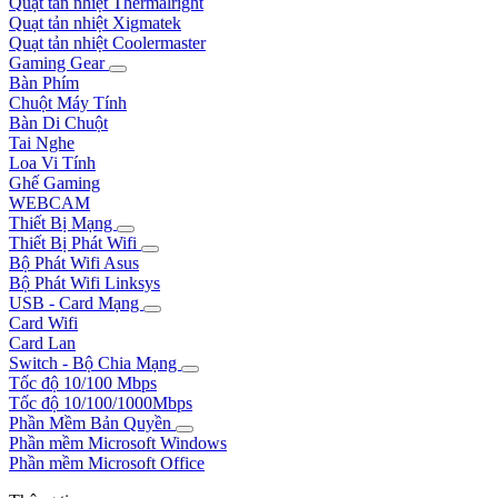
Quạt tản nhiệt Thermalright
Quạt tản nhiệt Xigmatek
Quạt tản nhiệt Coolermaster
Gaming Gear
Bàn Phím
Chuột Máy Tính
Bàn Di Chuột
Tai Nghe
Loa Vi Tính
Ghế Gaming
WEBCAM
Thiết Bị Mạng
Thiết Bị Phát Wifi
Bộ Phát Wifi Asus
Bộ Phát Wifi Linksys
USB - Card Mạng
Card Wifi
Card Lan
Switch - Bộ Chia Mạng
Tốc độ 10/100 Mbps
Tốc độ 10/100/1000Mbps
Phần Mềm Bản Quyền
Phần mềm Microsoft Windows
Phần mềm Microsoft Office