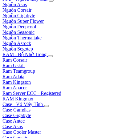
Nguồn Asus
Nguồn Corsair
Nguồn Gigabyte
Nguồn Super Flower
Nguồn Deepcool
Nguồn Seasonic
Nguồn Thermaltake
Nguồn Asrock
Nguồn Segotep
RAM - Bộ Nhớ Trong
Ram Corsair
Ram Gskill
Ram Teamgroup
Ram Adata
Ram Kingston
Ram Apacer
Ram Server ECC - Registered
RAM Kingmax
Case - Vỏ Máy Tính
Case Gamdias
Case Gigabyte
Case Antec
Case Asus
Case Cooler Master
Case Corsair