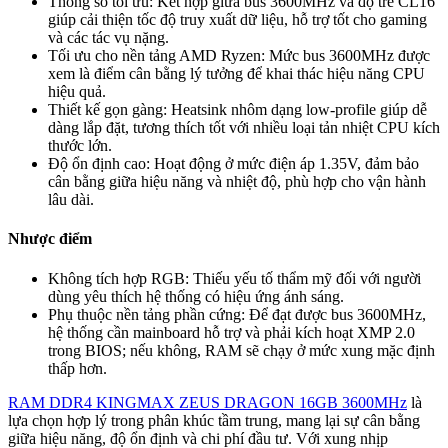
Thông số tối ưu: Kết hợp giữa bus 3600MHz và độ trễ CL16
giúp cải thiện tốc độ truy xuất dữ liệu, hỗ trợ tốt cho gaming
và các tác vụ nặng.
Tối ưu cho nền tảng AMD Ryzen: Mức bus 3600MHz được
xem là điểm cân bằng lý tưởng để khai thác hiệu năng CPU
hiệu quả.
Thiết kế gọn gàng: Heatsink nhôm dạng low-profile giúp dễ
dàng lắp đặt, tương thích tốt với nhiều loại tản nhiệt CPU kích
thước lớn.
Độ ổn định cao: Hoạt động ở mức điện áp 1.35V, đảm bảo
cân bằng giữa hiệu năng và nhiệt độ, phù hợp cho vận hành
lâu dài.
Nhược điểm
Không tích hợp RGB: Thiếu yếu tố thẩm mỹ đối với người
dùng yêu thích hệ thống có hiệu ứng ánh sáng.
Phụ thuộc nền tảng phần cứng: Để đạt được bus 3600MHz,
hệ thống cần mainboard hỗ trợ và phải kích hoạt XMP 2.0
trong BIOS; nếu không, RAM sẽ chạy ở mức xung mặc định
thấp hơn.
RAM DDR4 KINGMAX ZEUS DRAGON 16GB 3600MHz
là
lựa chọn hợp lý trong phân khúc tầm trung, mang lại sự cân bằng
giữa hiệu năng, độ ổn định và chi phí đầu tư. Với xung nhịp