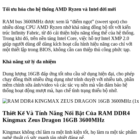
Tối ưu hóa cho hệ thống AMD Ryzen và Intel đời mới
RAM bus 3600MHz được xem là “điểm ngọt” (sweet spot) cho
nhiều dòng CPU AMD Ryzen nhờ khả năng đồng bộ tốt với kiến
trúc Infinity Fabric, từ đó cải thiện hiệu năng tổng thể của hệ thống.
Trong khi đó, trên nền tảng Intel Core, việc hỗ trợ Intel XMP 2.0
giúp người dùng dễ dàng kích hoạt cấu hình hiệu năng cao chỉ với
một thiết lập trong BIOS, không cần can thiệp thủ công phức tạp.
Khả năng xử lý đa nhiệm
Dung lượng 16GB đáp ứng tốt nhu cầu sử dụng hiện đại, cho phép
chạy đồng thời nhiều ứng dụng như trình duyệt với nhiều tab, phần
mềm chỉnh sửa ảnh/video và các tác vụ nền mà vẫn đảm bảo hệ
thống hoạt động mượt mà, hạn chế tình trạng thiếu bộ nhớ.
Thiết Kế Và Tính Năng Nổi Bật Của RAM DDR4
Kingmax Zeus Dragon 16GB 3600MHz
Kingmax không chỉ làm ra một linh kiện tốt, họ làm ra một tác phẩm
nghệ thuật có sức mạnh tản nhiệt đáng nể.