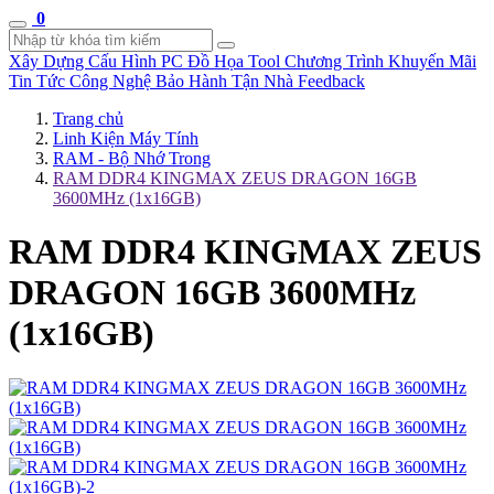
0
Xây Dựng Cấu Hình
PC Đồ Họa Tool
Chương Trình Khuyến Mãi
Tin Tức Công Nghệ
Bảo Hành Tận Nhà
Feedback
Trang chủ
Linh Kiện Máy Tính
RAM - Bộ Nhớ Trong
RAM DDR4 KINGMAX ZEUS DRAGON 16GB
3600MHz (1x16GB)
RAM DDR4 KINGMAX ZEUS
DRAGON 16GB 3600MHz
(1x16GB)