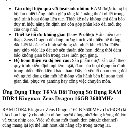
Tản nhiệt hiệu quả với heatsink nhôm:
RAM được trang bị
bộ tản nhiệt bằng nhôm giúp tăng khả năng thoát nhiệt trong
quá trình hoạt động liên tục. Thiết kế này không chỉ đảm bảo
duy trì hiệu năng ổn định mà còn góp phần kéo dài tuổi thọ
của chip nhớ.
Thiết kế tối ưu không gian (Low Profile):
Với chiều cao
thấp, Zeus Dragon dễ dàng tương thích với nhiều hệ thống,
đặc biệt là các cấu hình sử dụng tản nhiệt khí cỡ lớn. Điều
này giúp việc lắp đặt trở nên thuận tiện hơn, đồng thời đảm
bảo không gian bên trong case luôn gọn gàng.
Độ hoàn thiện và độ bền cao:
Sản phẩm được sản xuất theo
quy trình kiểm định nghiêm ngặt, đảm bảo hoạt động ổn định
trong nhiều điều kiện khác nhau. Đây là yếu tố quan trọng đối
với người dùng cần một hệ thống vận hành bền bỉ trong thời
gian dài, phục vụ gaming hay công việc chuyên môn.
Ứng Dụng Thực Tế Và Đối Tượng Sử Dụng RAM
DDR4 Kingmax Zeus Dragon 16GB 3600MHz
RAM DDR4 Kingmax Zeus Dragon 16GB 3600MHz (1x16GB) là
lựa chọn hợp lý cho nhiều nhóm người dùng nhờ dung lượng đủ lớn
và xung nhịp cao. Việc sử dụng một thanh đơn (single channel)
cũng mang lại lợi thế linh hoạt khi nâng cấp trong tương lai.