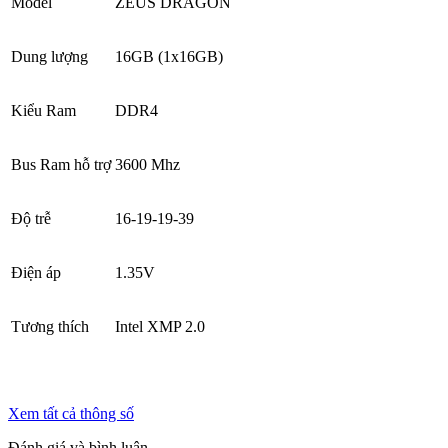
Model
ZEUS DRAGON
Dung lượng
16GB (1x16GB)
Kiểu Ram
DDR4
Bus Ram hỗ trợ
3600 Mhz
Độ trễ
16-19-19-39
Điện áp
1.35V
Tương thích
Intel XMP 2.0
Xem tất cả thông số
Đánh giá và bình luận