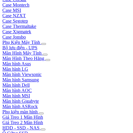
Case Montech
Case MSI
Case NZXT
Case Segotep
Case Thermaltake
Case Xigmatek
Case Jonsbo
Phụ Kiện Máy Tính
Bộ lưu điện - UPS
Màn Hình Máy Tính
Màn Hình Theo Hãng
Màn hình Asus
Màn hình LG
Màn hình Viewsonic
Màn hình Samsung
Màn hình Dell
Màn hình AOC
Màn hình MSI
Màn hình Gigabyte
Màn hình ASRock
Phụ kiện màn hình
Giá Treo 1 Màn Hình
Giá Treo 2 Màn Hình
HDD - SSD - NAS