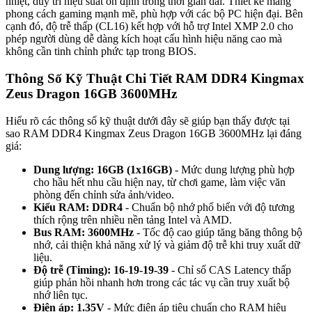
nhiệt, duy trì hiệu suất ổn định trong thời gian dài. Thiết kế mang
phong cách gaming mạnh mẽ, phù hợp với các bộ PC hiện đại. Bên
cạnh đó, độ trễ thấp (CL16) kết hợp với hỗ trợ Intel XMP 2.0 cho
phép người dùng dễ dàng kích hoạt cấu hình hiệu năng cao mà
không cần tinh chỉnh phức tạp trong BIOS.
Thông Số Kỹ Thuật Chi Tiết RAM DDR4 Kingmax
Zeus Dragon 16GB 3600MHz
Hiểu rõ các thông số kỹ thuật dưới đây sẽ giúp bạn thấy được tại
sao RAM DDR4 Kingmax Zeus Dragon 16GB 3600MHz lại đáng
giá:
Dung lượng: 16GB (1x16GB)
- Mức dung lượng phù hợp
cho hầu hết nhu cầu hiện nay, từ chơi game, làm việc văn
phòng đến chỉnh sửa ảnh/video.
Kiểu RAM: DDR4
- Chuẩn bộ nhớ phổ biến với độ tương
thích rộng trên nhiều nền tảng Intel và AMD.
Bus RAM: 3600MHz
- Tốc độ cao giúp tăng băng thông bộ
nhớ, cải thiện khả năng xử lý và giảm độ trễ khi truy xuất dữ
liệu.
Độ trễ (Timing): 16-19-19-39
- Chỉ số CAS Latency thấp
giúp phản hồi nhanh hơn trong các tác vụ cần truy xuất bộ
nhớ liên tục.
Điện áp: 1.35V
- Mức điện áp tiêu chuẩn cho RAM hiệu