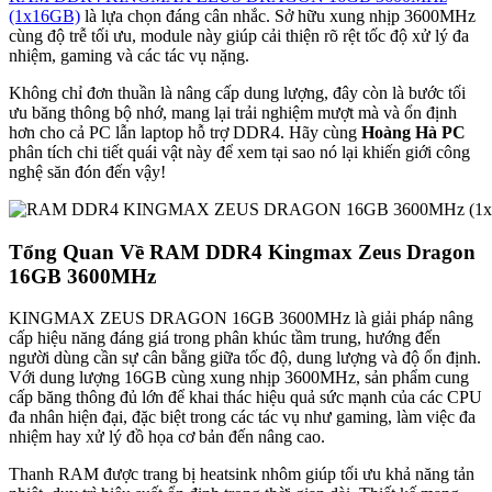
(1x16GB)
là lựa chọn đáng cân nhắc. Sở hữu xung nhịp 3600MHz
cùng độ trễ tối ưu, module này giúp cải thiện rõ rệt tốc độ xử lý đa
nhiệm, gaming và các tác vụ nặng.
Không chỉ đơn thuần là nâng cấp dung lượng, đây còn là bước tối
ưu băng thông bộ nhớ, mang lại trải nghiệm mượt mà và ổn định
hơn cho cả PC lẫn laptop hỗ trợ DDR4. Hãy cùng
Hoàng Hà PC
phân tích chi tiết quái vật này để xem tại sao nó lại khiến giới công
nghệ săn đón đến vậy!
Tổng Quan Về RAM DDR4 Kingmax Zeus Dragon
16GB 3600MHz
KINGMAX ZEUS DRAGON 16GB 3600MHz là giải pháp nâng
cấp hiệu năng đáng giá trong phân khúc tầm trung, hướng đến
người dùng cần sự cân bằng giữa tốc độ, dung lượng và độ ổn định.
Với dung lượng 16GB cùng xung nhịp 3600MHz, sản phẩm cung
cấp băng thông đủ lớn để khai thác hiệu quả sức mạnh của các CPU
đa nhân hiện đại, đặc biệt trong các tác vụ như gaming, làm việc đa
nhiệm hay xử lý đồ họa cơ bản đến nâng cao.
Thanh RAM được trang bị heatsink nhôm giúp tối ưu khả năng tản