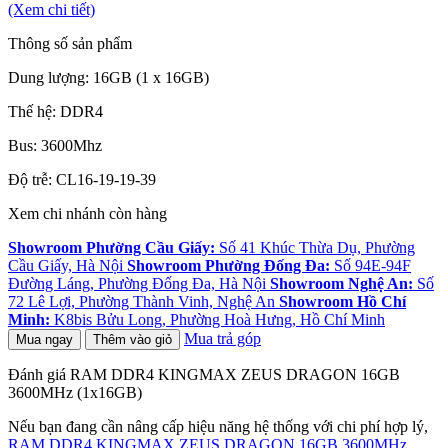
(Xem chi tiết)
Thông số sản phẩm
Dung lượng: 16GB (1 x 16GB)
Thế hệ: DDR4
Bus: 3600Mhz
Độ trễ: CL16-19-19-39
Xem chi nhánh còn hàng
Showroom Phường Cầu Giấy:
Số 41 Khúc Thừa Dụ, Phường
Cầu Giấy, Hà Nội
Showroom Phường Đống Đa:
Số 94E-94F
Đường Láng, Phường Đống Đa, Hà Nội
Showroom Nghệ An:
Số
72 Lê Lợi, Phường Thành Vinh, Nghệ An
Showroom Hồ Chí
Minh:
K8bis Bửu Long, Phường Hoà Hưng, Hồ Chí Minh
Mua trả góp
Mua ngay
Thêm vào giỏ
Đánh giá RAM DDR4 KINGMAX ZEUS DRAGON 16GB
3600MHz (1x16GB)
Nếu bạn đang cần nâng cấp hiệu năng hệ thống với chi phí hợp lý,
RAM DDR4 KINGMAX ZEUS DRAGON 16GB 3600MHz