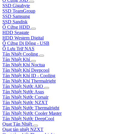
Ổ Cứng SSD
SSD Gigabyte
SSD TeamGroup
SSD Samsung
SSD Sandisk
Ổ Cứng HDD
HDD Seagate
HDD Western Digital
Ổ Cứng Di Động - USB
Ổ Lưu Trữ NAS
Tản Nhiệt Cooling
Tản Nhiệt Khí
Tản Nhiệt Khí Noctua
Tản Nhiệt Khí Deepcool
Tản Nhiệt Khí ID - Cooling
Tản Nhiệt Khí Thermalright
Tản Nhiệt Nước AIO
Tản Nhiệt Nước Asus
Tản Nhiệt Nước Corsair
Tản Nhiệt Nước NZXT
Tản Nhiệt Nước Thermalright
Tản Nhiệt Nước Cooler Master
Tản Nhiệt Nước DeepCool
Quạt Tản Nhiệt
Quạt tản nhiệt NZXT