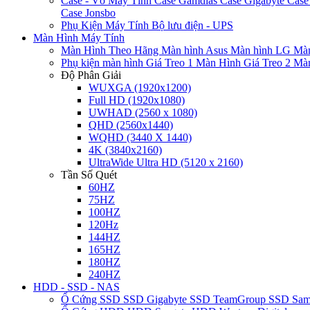
Case - Vỏ Máy Tính
Case Gamdias
Case Gigabyte
Case
Case Jonsbo
Phụ Kiện Máy Tính
Bộ lưu điện - UPS
Màn Hình Máy Tính
Màn Hình Theo Hãng
Màn hình Asus
Màn hình LG
Màn
Phụ kiện màn hình
Giá Treo 1 Màn Hình
Giá Treo 2 Mà
Độ Phân Giải
WUXGA (1920x1200)
Full HD (1920x1080)
UWHAD (2560 x 1080)
QHD (2560x1440)
WQHD (3440 X 1440)
4K (3840x2160)
UltraWide Ultra HD (5120 x 2160)
Tần Số Quét
60HZ
75HZ
100HZ
120Hz
144HZ
165HZ
180HZ
240HZ
HDD - SSD - NAS
Ổ Cứng SSD
SSD Gigabyte
SSD TeamGroup
SSD Sa