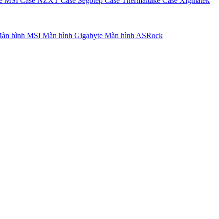
e MSI
Case NZXT
Case Segotep
Case Thermaltake
Case Xigmatek
àn hình MSI
Màn hình Gigabyte
Màn hình ASRock