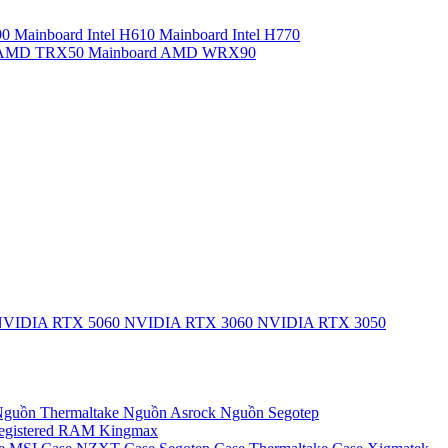
90
Mainboard Intel H610
Mainboard Intel H770
d AMD TRX50
Mainboard AMD WRX90
VIDIA RTX 5060
NVIDIA RTX 3060
NVIDIA RTX 3050
guồn Thermaltake
Nguồn Asrock
Nguồn Segotep
egistered
RAM Kingmax