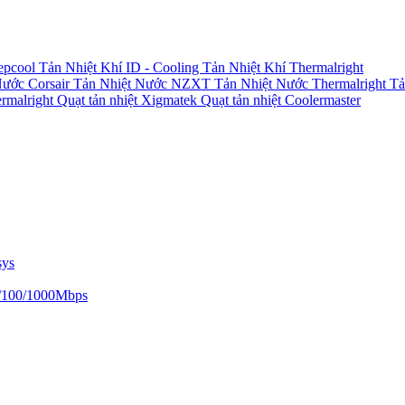
epcool
Tản Nhiệt Khí ID - Cooling
Tản Nhiệt Khí Thermalright
Nước Corsair
Tản Nhiệt Nước NZXT
Tản Nhiệt Nước Thermalright
Tả
ermalright
Quạt tản nhiệt Xigmatek
Quạt tản nhiệt Coolermaster
sys
/100/1000Mbps