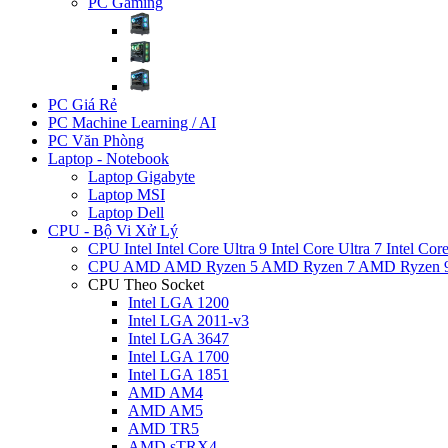
PC Gaming
PC Giá Rẻ
PC Machine Learning / AI
PC Văn Phòng
Laptop - Notebook
Laptop Gigabyte
Laptop MSI
Laptop Dell
CPU - Bộ Vi Xử Lý
CPU Intel
Intel Core Ultra 9
Intel Core Ultra 7
Intel Cor
CPU AMD
AMD Ryzen 5
AMD Ryzen 7
AMD Ryzen 
CPU Theo Socket
Intel LGA 1200
Intel LGA 2011-v3
Intel LGA 3647
Intel LGA 1700
Intel LGA 1851
AMD AM4
AMD AM5
AMD TR5
AMD sTRX4