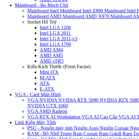
Mainboard - Bo Mạch Chủ
Mainboard Intel
Mainboard Intel Z890
Mainboard Intel
Mainboard AMD
Mainboard AMD X870
Mainboard 
Socket Hỗ Trợ
Intel LGA 1200
Intel LGA 2011
Intel LGA 2011-v3
Intel LGA 1700
AMD AM4
AMD AM5
AMD sTR5
Kiểu Kích Thước (Form Factor)
Mini ITX
M-ATX
ATX
E-ATX
VGA - Card Màn Hình
VGA NVIDIA
NVIDIA RTX 5090
NVIDIA RTX 508
NVIDIA GTX 1060
VGA AMD Radeon
VGA RTX AI Workstation
VGA AI Cao Cấp
VGA AI T
Linh Kiện Máy Tính
PSU - Nguồn máy tính
Nguồn Asus
Nguồn Corsair
Ngu
RAM - Bộ Nhớ Trong
Ram Corsair
Ram Gskill
Ram Te