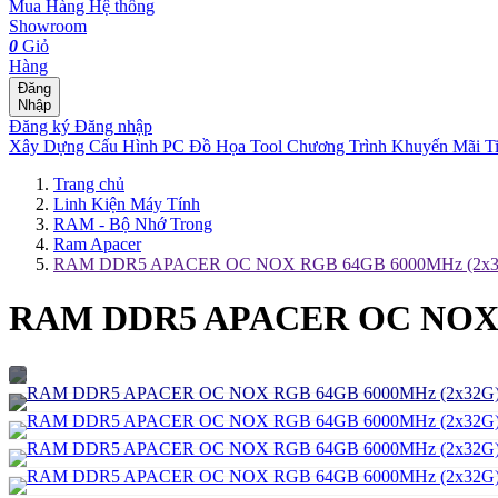
Mua Hàng
Hệ thống
Showroom
0
Giỏ
Hàng
Đăng
Nhập
Đăng ký
Đăng nhập
Xây Dựng Cấu Hình
PC Đồ Họa Tool
Chương Trình Khuyến Mãi
T
Trang chủ
Linh Kiện Máy Tính
RAM - Bộ Nhớ Trong
Ram Apacer
RAM DDR5 APACER OC NOX RGB 64GB 6000MHz (2x3
RAM DDR5 APACER OC NOX 