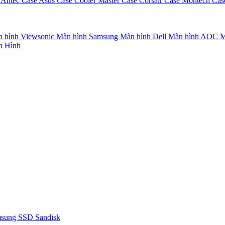
 Antec
Case Asus
Case Cooler Master
Case Corsair
Case Montech
Cas
 hình Viewsonic
Màn hình Samsung
Màn hình Dell
Màn hình AOC
M
n Hình
msung
SSD Sandisk