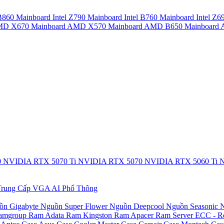
 B860
Mainboard Intel Z790
Mainboard Intel B760
Mainboard Intel Z6
AMD X670
Mainboard AMD X570
Mainboard AMD B650
Mainboar
0
NVIDIA RTX 5070 Ti
NVIDIA RTX 5070
NVIDIA RTX 5060 Ti
N
rung Cấp
VGA AI Phổ Thông
ồn Gigabyte
Nguồn Super Flower
Nguồn Deepcool
Nguồn Seasonic
N
amgroup
Ram Adata
Ram Kingston
Ram Apacer
Ram Server ECC - R