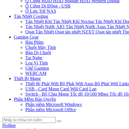
Ổ Cứng HDD
HDD Seagate
HDD Western Digital
Ổ Cứng Di Động - USB
Ổ Lưu Trữ NAS
Tản Nhiệt Cooling
Tản Nhiệt Khí
Tản Nhiệt Khí Noctua
Tản Nhiệt Khí De
Tản Nhiệt Nước AIO
Tản Nhiệt Nước Asus
Tản Nhiệt 
Quạt Tản Nhiệt
Quạt tản nhiệt NZXT
Quạt tản nhiệt Th
Gaming Gear
Bàn Phím
Chuột Máy Tính
Bàn Di Chuột
Tai Nghe
Loa Vi Tính
Ghế Gaming
WEBCAM
Thiết Bị Mạng
Thiết Bị Phát Wifi
Bộ Phát Wifi Asus
Bộ Phát Wifi Link
USB - Card Mạng
Card Wifi
Card Lan
Switch - Bộ Chia Mạng
Tốc độ 10/100 Mbps
Tốc độ 10
Phần Mềm Bản Quyền
Phần mềm Microsoft Windows
Phần mềm Microsoft Office
Hotline