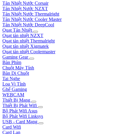
Tản Nhiệt Nước Corsair
Tản Nhiệt Nước NZXT
Tản Nhiệt Nước Thermalright
Tản Nhiệt Nước Cooler Master
Tản Nhiệt Nước DeepCool
Quạt Tản Nhiệt
Quạt tản nhiệt NZXT
Quạt tản nhiệt Thermalright
Quạt tản nhiệt Xigmatek
Quạt tản nhiệt Coolermaster
Gaming Gear
Bàn Phím
Chuột Máy Tính
Bàn Di Chuột
Tai Nghe
Loa Vi Tính
Ghế Gaming
WEBCAM
Thiết Bị Mạng
Thiết Bị Phát Wifi
Bộ Phát Wifi Asus
Bộ Phát Wifi Linksys
USB - Card Mạng
Card Wifi
Card Lan