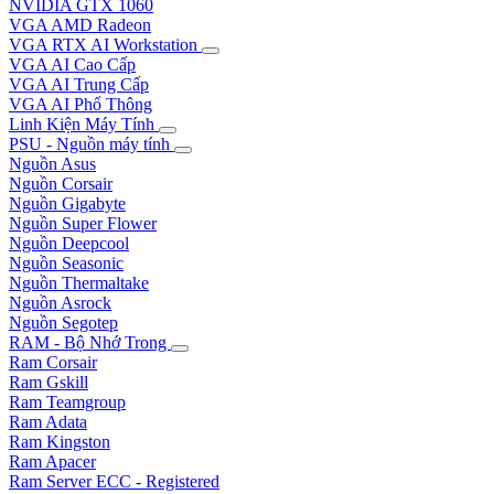
NVIDIA GTX 1060
VGA AMD Radeon
VGA RTX AI Workstation
VGA AI Cao Cấp
VGA AI Trung Cấp
VGA AI Phổ Thông
Linh Kiện Máy Tính
PSU - Nguồn máy tính
Nguồn Asus
Nguồn Corsair
Nguồn Gigabyte
Nguồn Super Flower
Nguồn Deepcool
Nguồn Seasonic
Nguồn Thermaltake
Nguồn Asrock
Nguồn Segotep
RAM - Bộ Nhớ Trong
Ram Corsair
Ram Gskill
Ram Teamgroup
Ram Adata
Ram Kingston
Ram Apacer
Ram Server ECC - Registered