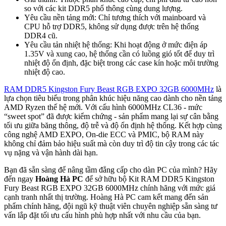
so với các kit DDR5 phổ thông cùng dung lượng.
Yêu cầu nền tảng mới: Chỉ tương thích với mainboard và
CPU hỗ trợ DDR5, không sử dụng được trên hệ thống
DDR4 cũ.
Yêu cầu tản nhiệt hệ thống: Khi hoạt động ở mức điện áp
1.35V và xung cao, hệ thống cần có luồng gió tốt để duy trì
nhiệt độ ổn định, đặc biệt trong các case kín hoặc môi trường
nhiệt độ cao.
RAM DDR5 Kingston Fury Beast RGB EXPO 32GB 6000MHz
là
lựa chọn tiêu biểu trong phân khúc hiệu năng cao dành cho nền tảng
AMD Ryzen thế hệ mới. Với cấu hình 6000MHz CL36 - mức
“sweet spot” đã được kiểm chứng - sản phẩm mang lại sự cân bằng
tối ưu giữa băng thông, độ trễ và độ ổn định hệ thống. Kết hợp cùng
công nghệ AMD EXPO, On-die ECC và PMIC, bộ RAM này
không chỉ đảm bảo hiệu suất mà còn duy trì độ tin cậy trong các tác
vụ nặng và vận hành dài hạn.
Bạn đã sẵn sàng để nâng tầm đẳng cấp cho dàn PC của mình? Hãy
đến ngay
Hoàng Hà PC
để sở hữu bộ Kit RAM DDR5 Kingston
Fury Beast RGB EXPO 32GB 6000MHz chính hãng với mức giá
cạnh tranh nhất thị trường. Hoàng Hà PC cam kết mang đến sản
phẩm chính hãng, đội ngũ kỹ thuật viên chuyên nghiệp sẵn sàng tư
vấn lắp đặt tối ưu cấu hình phù hợp nhất với nhu cầu của bạn.