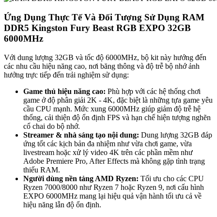
Ứng Dụng Thực Tế Và Đối Tượng Sử Dụng RAM
DDR5 Kingston Fury Beast RGB EXPO 32GB
6000MHz
Với dung lượng 32GB và tốc độ 6000MHz, bộ kit này hướng đến
các nhu cầu hiệu năng cao, nơi băng thông và độ trễ bộ nhớ ảnh
hưởng trực tiếp đến trải nghiệm sử dụng:
Game thủ hiệu năng cao:
Phù hợp với các hệ thống chơi
game ở độ phân giải 2K - 4K, đặc biệt là những tựa game yêu
cầu CPU mạnh. Mức xung 6000MHz giúp giảm độ trễ hệ
thống, cải thiện độ ổn định FPS và hạn chế hiện tượng nghẽn
cổ chai do bộ nhớ.
Streamer & nhà sáng tạo nội dung:
Dung lượng 32GB đáp
ứng tốt các kịch bản đa nhiệm như vừa chơi game, vừa
livestream hoặc xử lý video 4K trên các phần mềm như
Adobe Premiere Pro, After Effects mà không gặp tình trạng
thiếu RAM.
Người dùng nền tảng AMD Ryzen:
Tối ưu cho các CPU
Ryzen 7000/8000 như Ryzen 7 hoặc Ryzen 9, nơi cấu hình
EXPO 6000MHz mang lại hiệu quả vận hành tối ưu cả về
hiệu năng lẫn độ ổn định.