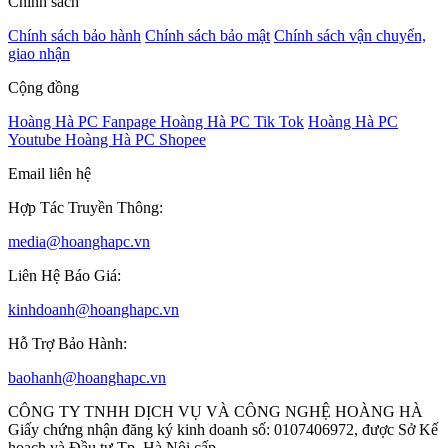
Chính sách
Chính sách bảo hành
Chính sách bảo mật
Chính sách vận chuyển,
giao nhận
Cộng đồng
Hoàng Hà PC Fanpage
Hoàng Hà PC Tik Tok
Hoàng Hà PC
Youtube
Hoàng Hà PC Shopee
Email liên hệ
Hợp Tác Truyền Thông:
media@hoanghapc.vn
Liên Hệ Báo Giá:
kinhdoanh@hoanghapc.vn
Hỗ Trợ Bảo Hành:
baohanh@hoanghapc.vn
CÔNG TY TNHH DỊCH VỤ VÀ CÔNG NGHỆ HOÀNG HÀ
Giấy chứng nhận đăng ký kinh doanh số: 0107406972, được Sở Kế
hoạch và Đầu tư Tp. Hà Nội cấp