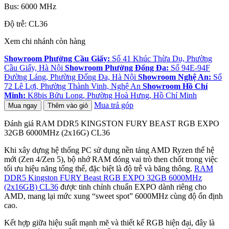
Bus: 6000 MHz
Độ trễ: CL36
Xem chi nhánh còn hàng
Showroom Phường Cầu Giấy:
Số 41 Khúc Thừa Dụ, Phường
Cầu Giấy, Hà Nội
Showroom Phường Đống Đa:
Số 94E-94F
Đường Láng, Phường Đống Đa, Hà Nội
Showroom Nghệ An:
Số
72 Lê Lợi, Phường Thành Vinh, Nghệ An
Showroom Hồ Chí
Minh:
K8bis Bửu Long, Phường Hoà Hưng, Hồ Chí Minh
Mua trả góp
Mua ngay
Thêm vào giỏ
Đánh giá RAM DDR5 KINGSTON FURY BEAST RGB EXPO
32GB 6000MHz (2x16G) CL36
Khi xây dựng hệ thống PC sử dụng nền tảng AMD Ryzen thế hệ
mới (Zen 4/Zen 5), bộ nhớ RAM đóng vai trò then chốt trong việc
tối ưu hiệu năng tổng thể, đặc biệt là độ trễ và băng thông.
RAM
DDR5 Kingston FURY Beast RGB EXPO 32GB 6000MHz
(2x16GB) CL36
được tinh chỉnh chuẩn EXPO dành riêng cho
AMD, mang lại mức xung “sweet spot” 6000MHz cùng độ ổn định
cao.
Kết hợp giữa hiệu suất mạnh mẽ và thiết kế RGB hiện đại, đây là