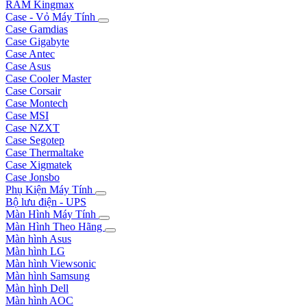
RAM Kingmax
Case - Vỏ Máy Tính
Case Gamdias
Case Gigabyte
Case Antec
Case Asus
Case Cooler Master
Case Corsair
Case Montech
Case MSI
Case NZXT
Case Segotep
Case Thermaltake
Case Xigmatek
Case Jonsbo
Phụ Kiện Máy Tính
Bộ lưu điện - UPS
Màn Hình Máy Tính
Màn Hình Theo Hãng
Màn hình Asus
Màn hình LG
Màn hình Viewsonic
Màn hình Samsung
Màn hình Dell
Màn hình AOC