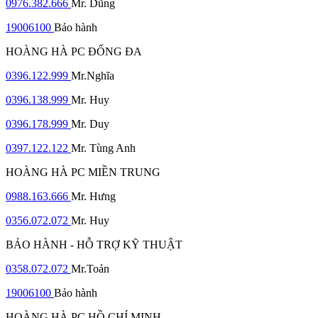
0976.382.666
Mr. Dũng
19006100
Bảo hành
HOÀNG HÀ PC ĐỐNG ĐA
0396.122.999
Mr.Nghĩa
0396.138.999
Mr. Huy
0396.178.999
Mr. Duy
0397.122.122
Mr. Tùng Anh
HOÀNG HÀ PC MIỀN TRUNG
0988.163.666
Mr. Hưng
0356.072.072
Mr. Huy
BẢO HÀNH - HỖ TRỢ KỸ THUẬT
0358.072.072
Mr.Toản
19006100
Bảo hành
HOÀNG HÀ PC HỒ CHÍ MINH