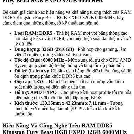
Fury Beast RGB EXPO 32GB 6000MHz
Để đánh giá chính xác hiệu năng và khả năng tương thích của RAM
DDR5 Kingston Fury Beast RGB EXPO 32GB 6000MHz, hãy
cùng điểm qua những thông số kỹ thuật tạo nên nó:
Loại RAM: DDR5
- Thế hệ RAM mới với băng thông cao
hơn đáng kể so với DDR4, cải thiện hiệu suất đa nhiệm và xử
lý dữ liệu.
Dung lượng: 32GB (2x16GB)
- Phù hợp cho gaming, làm
việc đa nhiệm, dựng video và livestream.
Tốc độ (Bus): 6000 MHz
- Mức xung tối ưu cho CPU AMD
Ryzen, giúp giảm độ trễ hệ thống và tăng tốc độ phản hồi.
Độ trễ (Latency): CL36
- Cân bằng tốt giữa hiệu năng và độ
ổn định trong phân khúc DDR5 bus cao.
Điện áp: 1.35V
- Đảm bảo hiệu suất cao nhưng vẫn kiểm
soát nhiệt lượng và điện năng tiêu thụ.
Hỗ trợ: AMD EXPO
- Cho phép kích hoạt profile tối ưu hóa
hiệu năng chỉ với một lần thiết lập trong BIOS.
Kích thước: 133.35mm x 42.23mm x 7.11 mm
- Tương
thích tốt với nhiều loại tản nhiệt CPU, kể cả tản khí kích
thước lớn.
Hiệu Năng Và Công Nghệ Trên RAM DDR5
Kingston Fury Beast RGB EXPO 32GB 6000MHz