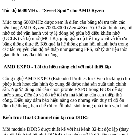
Tốc độ 6000MHz - “Sweet Spot” cho AMD Ryzen
Mức xung 6000MHz được xem là điểm cân bằng tối ưu trên các
nền tảng AMD Ryzen 7000/8000 (Zen 4/Zen 5). Ở cấu hình này, bộ
nhớ có thể vận hành với tỷ lệ đồng bộ giữa bộ điều khiển nhớ
(UCLK) và bộ nhớ (MCLK), giúp giảm độ trễ truy xuất và tối ưu
băng thông thực tế. Kết quả là hệ thống phản hồi nhanh hơn trong
các tác vụ yêu cầu độ trễ thấp như gaming FPS, xử lý dữ liệu thời
gian thực hay đa nhiệm nặng.
AMD EXPO - Tối ưu hiệu năng chỉ với một thiết lập
Công nghệ AMD EXPO (Extended Profiles for Overclocking) cho
phép kích hoạt cấu hình ép xung đã được nhà sản xuất tinh chỉnh
sẵn. Người dùng chỉ cần chọn profile EXPO trong BIOS để đạt
mức xung, điện áp và độ trễ tối ưu mà không cần can thiệp thủ
công. Điều này đảm bảo hiệu năng cao nhưng vẫn duy trì độ ổn
định hệ thống, hạn chế rủi ro lỗi phát sinh trong quá trình vận hành.
Kiến trúc Dual-Channel nội tại của DDR5
Mỗi module DDR5 được thiết kế với hai kênh 32-bit độc lập (thay
vì một kênh 64-bit như DDR4), cho phép xử lý dữ liệu song song