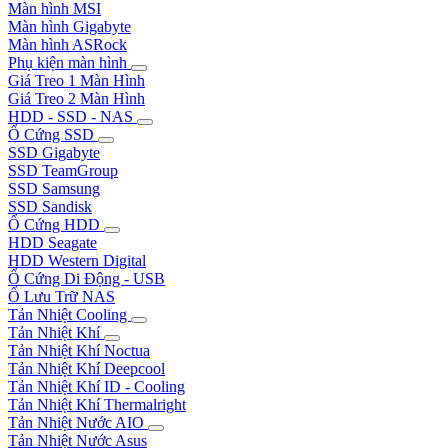
Màn hình MSI
Màn hình Gigabyte
Màn hình ASRock
Phụ kiện màn hình
Giá Treo 1 Màn Hình
Giá Treo 2 Màn Hình
HDD - SSD - NAS
Ổ Cứng SSD
SSD Gigabyte
SSD TeamGroup
SSD Samsung
SSD Sandisk
Ổ Cứng HDD
HDD Seagate
HDD Western Digital
Ổ Cứng Di Động - USB
Ổ Lưu Trữ NAS
Tản Nhiệt Cooling
Tản Nhiệt Khí
Tản Nhiệt Khí Noctua
Tản Nhiệt Khí Deepcool
Tản Nhiệt Khí ID - Cooling
Tản Nhiệt Khí Thermalright
Tản Nhiệt Nước AIO
Tản Nhiệt Nước Asus