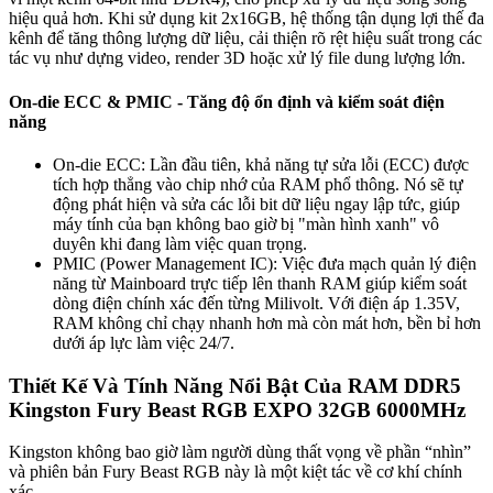
hiệu quả hơn. Khi sử dụng kit 2x16GB, hệ thống tận dụng lợi thế đa
kênh để tăng thông lượng dữ liệu, cải thiện rõ rệt hiệu suất trong các
tác vụ như dựng video, render 3D hoặc xử lý file dung lượng lớn.
On-die ECC & PMIC - Tăng độ ổn định và kiểm soát điện
năng
On-die ECC: Lần đầu tiên, khả năng tự sửa lỗi (ECC) được
tích hợp thẳng vào chip nhớ của RAM phổ thông. Nó sẽ tự
động phát hiện và sửa các lỗi bit dữ liệu ngay lập tức, giúp
máy tính của bạn không bao giờ bị "màn hình xanh" vô
duyên khi đang làm việc quan trọng.
PMIC (Power Management IC): Việc đưa mạch quản lý điện
năng từ Mainboard trực tiếp lên thanh RAM giúp kiểm soát
dòng điện chính xác đến từng Milivolt. Với điện áp 1.35V,
RAM không chỉ chạy nhanh hơn mà còn mát hơn, bền bỉ hơn
dưới áp lực làm việc 24/7.
Thiết Kế Và Tính Năng Nổi Bật Của RAM DDR5
Kingston Fury Beast RGB EXPO 32GB 6000MHz
Kingston không bao giờ làm người dùng thất vọng về phần “nhìn”
và phiên bản Fury Beast RGB này là một kiệt tác về cơ khí chính
xác.