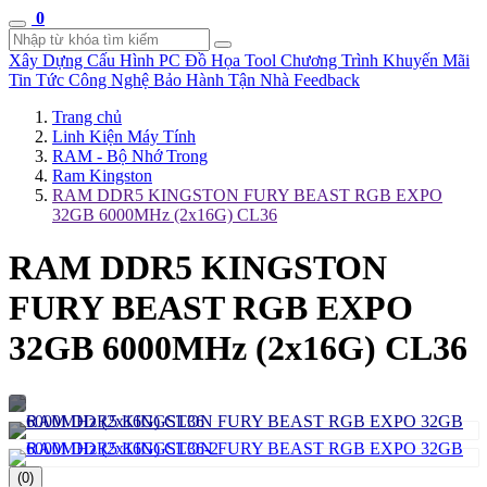
0
Xây Dựng Cấu Hình
PC Đồ Họa Tool
Chương Trình Khuyến Mãi
Tin Tức Công Nghệ
Bảo Hành Tận Nhà
Feedback
Trang chủ
Linh Kiện Máy Tính
RAM - Bộ Nhớ Trong
Ram Kingston
RAM DDR5 KINGSTON FURY BEAST RGB EXPO
32GB 6000MHz (2x16G) CL36
RAM DDR5 KINGSTON
FURY BEAST RGB EXPO
32GB 6000MHz (2x16G) CL36
(0)