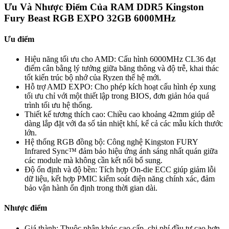
Ưu Và Nhược Điểm Của RAM DDR5 Kingston
Fury Beast RGB EXPO 32GB 6000MHz
Ưu điểm
Hiệu năng tối ưu cho AMD: Cấu hình 6000MHz CL36 đạt
điểm cân bằng lý tưởng giữa băng thông và độ trễ, khai thác
tốt kiến trúc bộ nhớ của Ryzen thế hệ mới.
Hỗ trợ AMD EXPO: Cho phép kích hoạt cấu hình ép xung
tối ưu chỉ với một thiết lập trong BIOS, đơn giản hóa quá
trình tối ưu hệ thống.
Thiết kế tương thích cao: Chiều cao khoảng 42mm giúp dễ
dàng lắp đặt với đa số tản nhiệt khí, kể cả các mẫu kích thước
lớn.
Hệ thống RGB đồng bộ: Công nghệ Kingston FURY
Infrared Sync™ đảm bảo hiệu ứng ánh sáng nhất quán giữa
các module mà không cần kết nối bổ sung.
Độ ổn định và độ bền: Tích hợp On-die ECC giúp giảm lỗi
dữ liệu, kết hợp PMIC kiểm soát điện năng chính xác, đảm
bảo vận hành ổn định trong thời gian dài.
Nhược điểm
Giá thành: Thuộc phân khúc cao cấp, chi phí đầu tư cao hơn