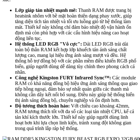
Lớp giáp tản nhiệt mạnh mẽ:
Thanh RAM được trang bị
heatsink nhôm với bề mặt hoàn thiện dạng phay xước, giúp
tăng diện tích tản nhiệt và tối ưu luồng gió từ hệ thống làm
mát. Thiết kế này không chỉ đảm bảo nhiệt độ vận hành ổn
định mà còn phù hợp với các cấu hình hiệu năng cao hoạt
động liên tục.
Hệ thống LED RGB "Vô cực":
Dải LED RGB trải dài
toàn bộ thân RAM kết hợp lớp khuếch tán ánh sáng chất
lượng cao, mang lại hiệu ứng ánh sáng mượt và đều. Hệ
thống hỗ trợ đồng bộ với các phần mềm điều khiển RGB phổ
biến, giúp người dùng dễ dàng tùy chỉnh theo phong cách cá
nhân.
Công nghệ Kingston FURY Infrared Sync™:
Các module
RAM có khả năng đồng bộ hiệu ứng ánh sáng thông qua giao
tiếp hồng ngoại, đảm bảo sự nhất quán giữa các thanh mà
không cần dây kết nối bổ sung. Điều này giúp hệ thống hiển
thị ánh sáng đồng bộ, chuyên nghiệp và ổn định hơn.
Độ tương thích hoàn hảo:
Với chiều cao khoảng 42mm,
RAM tương thích tốt với đa số các loại tản nhiệt CPU, kể cả
tản khí kích thước lớn. Thiết kế này giúp người dùng linh
hoạt hơn khi lựa chọn linh kiện, tránh xung đột không gian
trong quá trình lắp ráp hệ thống.