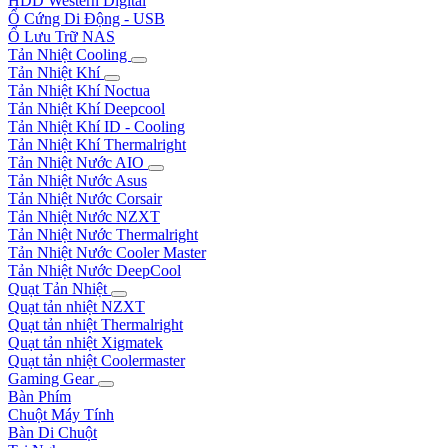
HDD Western Digital
Ổ Cứng Di Động - USB
Ổ Lưu Trữ NAS
Tản Nhiệt Cooling
Tản Nhiệt Khí
Tản Nhiệt Khí Noctua
Tản Nhiệt Khí Deepcool
Tản Nhiệt Khí ID - Cooling
Tản Nhiệt Khí Thermalright
Tản Nhiệt Nước AIO
Tản Nhiệt Nước Asus
Tản Nhiệt Nước Corsair
Tản Nhiệt Nước NZXT
Tản Nhiệt Nước Thermalright
Tản Nhiệt Nước Cooler Master
Tản Nhiệt Nước DeepCool
Quạt Tản Nhiệt
Quạt tản nhiệt NZXT
Quạt tản nhiệt Thermalright
Quạt tản nhiệt Xigmatek
Quạt tản nhiệt Coolermaster
Gaming Gear
Bàn Phím
Chuột Máy Tính
Bàn Di Chuột