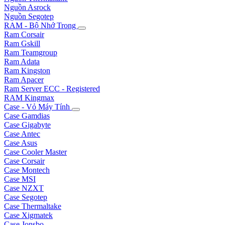
Nguồn Asrock
Nguồn Segotep
RAM - Bộ Nhớ Trong
Ram Corsair
Ram Gskill
Ram Teamgroup
Ram Adata
Ram Kingston
Ram Apacer
Ram Server ECC - Registered
RAM Kingmax
Case - Vỏ Máy Tính
Case Gamdias
Case Gigabyte
Case Antec
Case Asus
Case Cooler Master
Case Corsair
Case Montech
Case MSI
Case NZXT
Case Segotep
Case Thermaltake
Case Xigmatek
Case Jonsbo