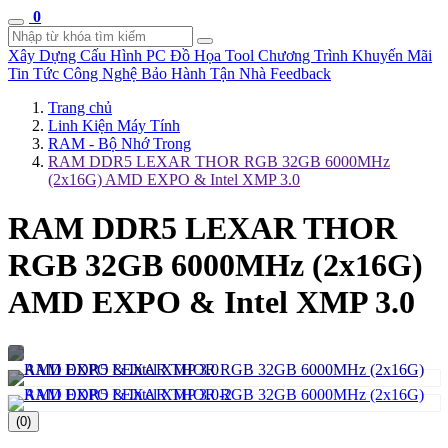
0
Xây Dựng Cấu Hình
PC Đồ Họa Tool
Chương Trình Khuyến Mãi
Tin Tức Công Nghệ
Bảo Hành Tận Nhà
Feedback
Trang chủ
Linh Kiện Máy Tính
RAM - Bộ Nhớ Trong
RAM DDR5 LEXAR THOR RGB 32GB 6000MHz
(2x16G) AMD EXPO & Intel XMP 3.0
RAM DDR5 LEXAR THOR
RGB 32GB 6000MHz (2x16G)
AMD EXPO & Intel XMP 3.0
(0)