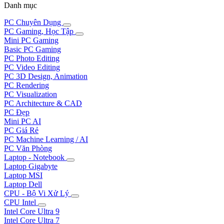
Danh mục
PC Chuyên Dụng
PC Gaming, Học Tập
Mini PC Gaming
Basic PC Gaming
PC Photo Editing
PC Video Editing
PC 3D Design, Animation
PC Rendering
PC Visualization
PC Architecture & CAD
PC Đẹp
Mini PC AI
PC Giá Rẻ
PC Machine Learning / AI
PC Văn Phòng
Laptop - Notebook
Laptop Gigabyte
Laptop MSI
Laptop Dell
CPU - Bộ Vi Xử Lý
CPU Intel
Intel Core Ultra 9
Intel Core Ultra 7