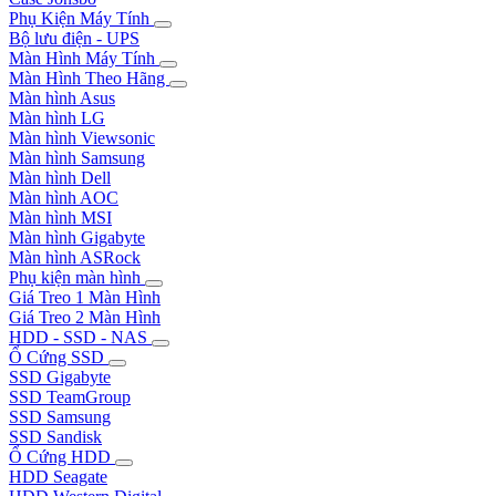
Phụ Kiện Máy Tính
Bộ lưu điện - UPS
Màn Hình Máy Tính
Màn Hình Theo Hãng
Màn hình Asus
Màn hình LG
Màn hình Viewsonic
Màn hình Samsung
Màn hình Dell
Màn hình AOC
Màn hình MSI
Màn hình Gigabyte
Màn hình ASRock
Phụ kiện màn hình
Giá Treo 1 Màn Hình
Giá Treo 2 Màn Hình
HDD - SSD - NAS
Ổ Cứng SSD
SSD Gigabyte
SSD TeamGroup
SSD Samsung
SSD Sandisk
Ổ Cứng HDD
HDD Seagate