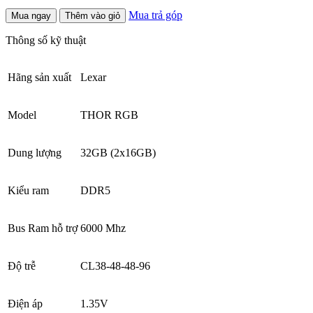
Mua trả góp
Mua ngay
Thêm vào giỏ
Thông số kỹ thuật
Hãng sản xuất
Lexar
Model
THOR RGB
Dung lượng
32GB (2x16GB)
Kiểu ram
DDR5
Bus Ram hỗ trợ
6000 Mhz
Độ trễ
CL38-48-48-96
Điện áp
1.35V