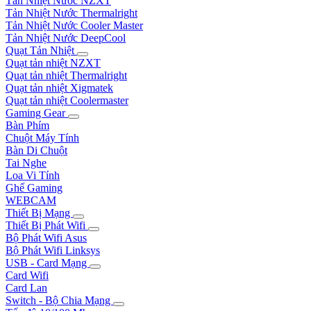
Tản Nhiệt Nước NZXT
Tản Nhiệt Nước Thermalright
Tản Nhiệt Nước Cooler Master
Tản Nhiệt Nước DeepCool
Quạt Tản Nhiệt
Quạt tản nhiệt NZXT
Quạt tản nhiệt Thermalright
Quạt tản nhiệt Xigmatek
Quạt tản nhiệt Coolermaster
Gaming Gear
Bàn Phím
Chuột Máy Tính
Bàn Di Chuột
Tai Nghe
Loa Vi Tính
Ghế Gaming
WEBCAM
Thiết Bị Mạng
Thiết Bị Phát Wifi
Bộ Phát Wifi Asus
Bộ Phát Wifi Linksys
USB - Card Mạng
Card Wifi
Card Lan
Switch - Bộ Chia Mạng