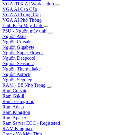
VGA RTX AI Workstation
VGA AI Cao Cấp
VGA AI Trung Cấp
VGA AI Phổ Thông
Linh Kiện Máy Tính
PSU - Nguồn máy tính
Nguồn Asus
Nguồn Corsair
Nguồn Gigabyte
Nguồn Super Flower
Nguồn Deepcool
Nguồn Seasonic
Nguồn Thermaltake
Nguồn Asrock
Nguồn Segotep
RAM - Bộ Nhớ Trong
Ram Corsair
Ram Gskill
Ram Teamgroup
Ram Adata
Ram Kingston
Ram Apacer
Ram Server ECC - Registered
RAM Kingmax
Case - Vỏ Máy Tính