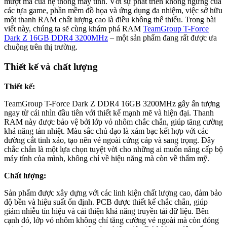
mượt mà của hệ thống máy tính. Với sự phát triển không ngừng của
các tựa game, phần mềm đồ họa và ứng dụng đa nhiệm, việc sở hữu
một thanh RAM chất lượng cao là điều không thể thiếu. Trong bài
viết này, chúng ta sẽ cùng khám phá RAM
TeamGroup T-Force
Dark Z 16GB DDR4 3200MHz
– một sản phẩm đang rất được ưa
chuộng trên thị trường.
Thiết kế và chất lượng
Thiết kế:
TeamGroup T-Force Dark Z DDR4 16GB 3200MHz gây ấn tượng
ngay từ cái nhìn đầu tiên với thiết kế mạnh mẽ và hiện đại. Thanh
RAM này được bảo vệ bởi lớp vỏ nhôm chắc chắn, giúp tăng cường
khả năng tản nhiệt. Màu sắc chủ đạo là xám bạc kết hợp với các
đường cắt tinh xảo, tạo nên vẻ ngoài cứng cáp và sang trọng. Đây
chắc chắn là một lựa chọn tuyệt vời cho những ai muốn nâng cấp bộ
máy tính của mình, không chỉ về hiệu năng mà còn về thẩm mỹ.
Chất lượng:
Sản phẩm được xây dựng với các linh kiện chất lượng cao, đảm bảo
độ bền và hiệu suất ổn định. PCB được thiết kế chắc chắn, giúp
giảm nhiễu tín hiệu và cải thiện khả năng truyền tải dữ liệu. Bên
cạnh đó, lớp vỏ nhôm không chỉ tăng cường vẻ ngoài mà còn đóng