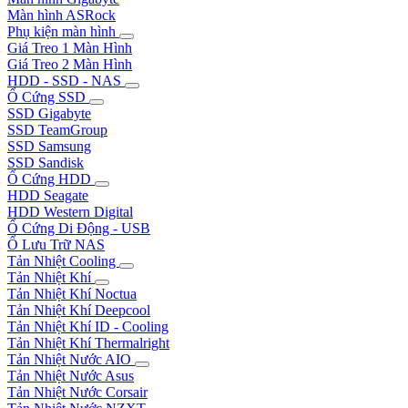
Màn hình ASRock
Phụ kiện màn hình
Giá Treo 1 Màn Hình
Giá Treo 2 Màn Hình
HDD - SSD - NAS
Ổ Cứng SSD
SSD Gigabyte
SSD TeamGroup
SSD Samsung
SSD Sandisk
Ổ Cứng HDD
HDD Seagate
HDD Western Digital
Ổ Cứng Di Động - USB
Ổ Lưu Trữ NAS
Tản Nhiệt Cooling
Tản Nhiệt Khí
Tản Nhiệt Khí Noctua
Tản Nhiệt Khí Deepcool
Tản Nhiệt Khí ID - Cooling
Tản Nhiệt Khí Thermalright
Tản Nhiệt Nước AIO
Tản Nhiệt Nước Asus
Tản Nhiệt Nước Corsair