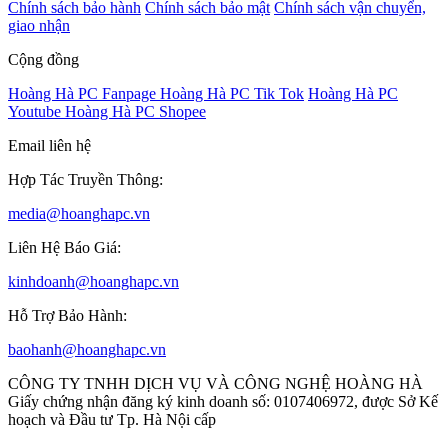
Chính sách bảo hành
Chính sách bảo mật
Chính sách vận chuyển,
giao nhận
Cộng đồng
Hoàng Hà PC Fanpage
Hoàng Hà PC Tik Tok
Hoàng Hà PC
Youtube
Hoàng Hà PC Shopee
Email liên hệ
Hợp Tác Truyền Thông:
media@hoanghapc.vn
Liên Hệ Báo Giá:
kinhdoanh@hoanghapc.vn
Hỗ Trợ Bảo Hành:
baohanh@hoanghapc.vn
CÔNG TY TNHH DỊCH VỤ VÀ CÔNG NGHỆ HOÀNG HÀ
Giấy chứng nhận đăng ký kinh doanh số: 0107406972, được Sở Kế
hoạch và Đầu tư Tp. Hà Nội cấp