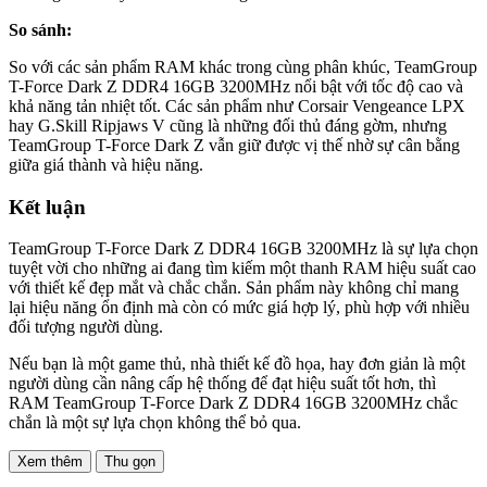
So sánh:
So với các sản phẩm RAM khác trong cùng phân khúc, TeamGroup
T-Force Dark Z DDR4 16GB 3200MHz nổi bật với tốc độ cao và
khả năng tản nhiệt tốt. Các sản phẩm như Corsair Vengeance LPX
hay G.Skill Ripjaws V cũng là những đối thủ đáng gờm, nhưng
TeamGroup T-Force Dark Z vẫn giữ được vị thế nhờ sự cân bằng
giữa giá thành và hiệu năng.
Kết luận
TeamGroup T-Force Dark Z DDR4 16GB 3200MHz là sự lựa chọn
tuyệt vời cho những ai đang tìm kiếm một thanh RAM hiệu suất cao
với thiết kế đẹp mắt và chắc chắn. Sản phẩm này không chỉ mang
lại hiệu năng ổn định mà còn có mức giá hợp lý, phù hợp với nhiều
đối tượng người dùng.
Nếu bạn là một game thủ, nhà thiết kế đồ họa, hay đơn giản là một
người dùng cần nâng cấp hệ thống để đạt hiệu suất tốt hơn, thì
RAM TeamGroup T-Force Dark Z DDR4 16GB 3200MHz chắc
chắn là một sự lựa chọn không thể bỏ qua.
Xem thêm
Thu gọn