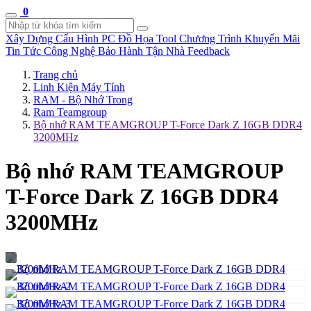
0
Xây Dựng Cấu Hình
PC Đồ Họa Tool
Chương Trình Khuyến Mãi
Tin Tức Công Nghệ
Bảo Hành Tận Nhà
Feedback
Trang chủ
Linh Kiện Máy Tính
RAM - Bộ Nhớ Trong
Ram Teamgroup
Bộ nhớ RAM TEAMGROUP T-Force Dark Z 16GB DDR4
3200MHz
Bộ nhớ RAM TEAMGROUP
T-Force Dark Z 16GB DDR4
3200MHz