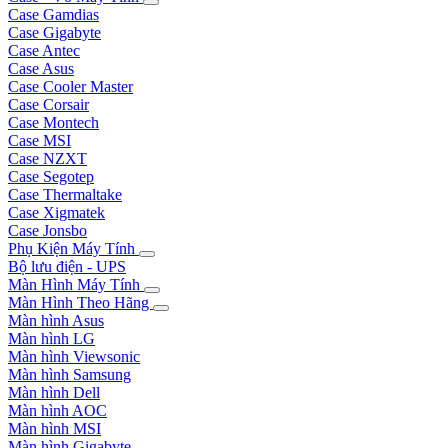
Case Gamdias
Case Gigabyte
Case Antec
Case Asus
Case Cooler Master
Case Corsair
Case Montech
Case MSI
Case NZXT
Case Segotep
Case Thermaltake
Case Xigmatek
Case Jonsbo
Phụ Kiện Máy Tính
Bộ lưu điện - UPS
Màn Hình Máy Tính
Màn Hình Theo Hãng
Màn hình Asus
Màn hình LG
Màn hình Viewsonic
Màn hình Samsung
Màn hình Dell
Màn hình AOC
Màn hình MSI
Màn hình Gigabyte