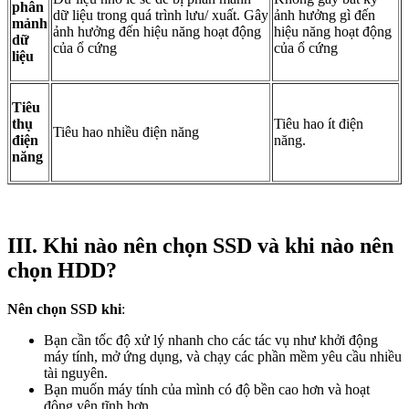
phân
dữ liệu trong quá trình lưu/ xuất. Gây
ảnh hưởng gì đến
mảnh
ảnh hưởng đến hiệu năng hoạt động
hiệu năng hoạt động
dữ
của ổ cứng
của ổ cứng
liệu
Tiêu
thụ
Tiêu hao ít điện
Tiêu hao nhiều điện năng
điện
năng.
năng
III. Khi nào nên chọn SSD và khi nào nên
chọn HDD?
Nên chọn SSD khi
:
Bạn cần tốc độ xử lý nhanh cho các tác vụ như khởi động
máy tính, mở ứng dụng, và chạy các phần mềm yêu cầu nhiều
tài nguyên.
Bạn muốn máy tính của mình có độ bền cao hơn và hoạt
động yên tĩnh hơn.