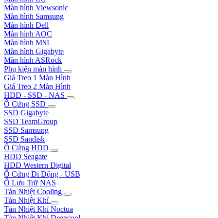
Màn hình Viewsonic
Màn hình Samsung
Màn hình Dell
Màn hình AOC
Màn hình MSI
Màn hình Gigabyte
Màn hình ASRock
Phụ kiện màn hình
Giá Treo 1 Màn Hình
Giá Treo 2 Màn Hình
HDD - SSD - NAS
Ổ Cứng SSD
SSD Gigabyte
SSD TeamGroup
SSD Samsung
SSD Sandisk
Ổ Cứng HDD
HDD Seagate
HDD Western Digital
Ổ Cứng Di Động - USB
Ổ Lưu Trữ NAS
Tản Nhiệt Cooling
Tản Nhiệt Khí
Tản Nhiệt Khí Noctua
Tản Nhiệt Khí Deepcool