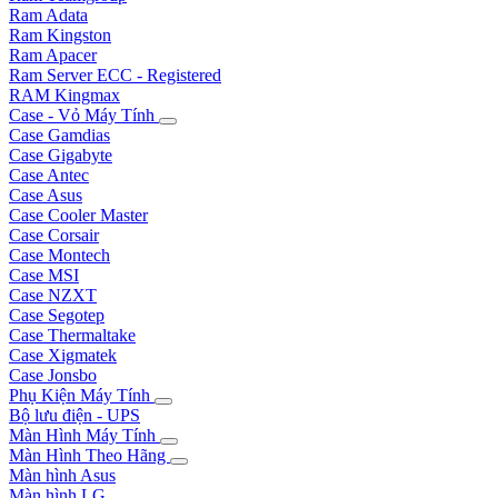
Ram Adata
Ram Kingston
Ram Apacer
Ram Server ECC - Registered
RAM Kingmax
Case - Vỏ Máy Tính
Case Gamdias
Case Gigabyte
Case Antec
Case Asus
Case Cooler Master
Case Corsair
Case Montech
Case MSI
Case NZXT
Case Segotep
Case Thermaltake
Case Xigmatek
Case Jonsbo
Phụ Kiện Máy Tính
Bộ lưu điện - UPS
Màn Hình Máy Tính
Màn Hình Theo Hãng
Màn hình Asus
Màn hình LG