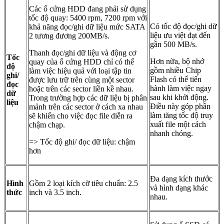
Các ổ cứng HDD đang phải sử dụng
tốc độ quay: 5400 rpm, 7200 rpm với
Có tốc độ đọc/ghi dữ
khả năng đọc/ghi dữ liệu mức SATA
liệu ưu việt đạt đến
2 tương đương 200MB/s.
gần 500 MB/s.
Thanh đọc/ghi dữ liệu và động cơ
Tốc
Hơn nữa, bộ nhớ
quay của ổ cứng HDD chỉ có thể
độ
gồm nhiều Chip
làm việc hiệu quả với loại tập tin
ghi/
Flash có thể tiến
được lưu trữ trên cùng một sector
đọc
hành làm việc ngay
hoặc trên các sector liền kề nhau.
dữ
sau khi khởi động.
Trong trường hợp các dữ liệu bị phân
liệu
Điều này góp phần
mảnh trên các sector ở cách xa nhau
làm tăng tốc độ truy
sẽ khiến cho việc đọc file diễn ra
xuất file một cách
chậm chạp.
nhanh chóng.
=> Tốc độ ghi/ đọc dữ liệu: chậm
hơn
Đa dạng kích thước
Hình
Gồm 2 loại kích cỡ tiêu chuẩn: 2.5
và hình dạng khác
thức
inch và 3.5 inch.
nhau.