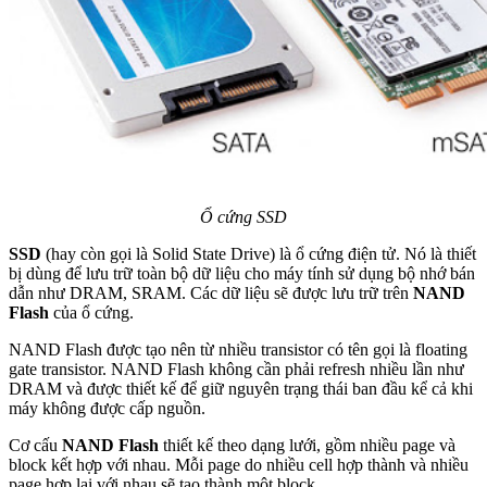
Ổ cứng SSD
SSD
(hay còn gọi là Solid State Drive) là ổ cứng điện tử. Nó là thiết
bị dùng để lưu trữ toàn bộ dữ liệu cho máy tính sử dụng bộ nhớ bán
dẫn như DRAM, SRAM. Các dữ liệu sẽ được lưu trữ trên
NAND
Flash
của ổ cứng.
NAND Flash được tạo nên từ nhiều transistor có tên gọi là floating
gate transistor. NAND Flash không cần phải refresh nhiều lần như
DRAM và được thiết kế để giữ nguyên trạng thái ban đầu kể cả khi
máy không được cấp nguồn.
Cơ cấu
NAND Flash
thiết kế theo dạng lưới, gồm nhiều page và
block kết hợp với nhau. Mỗi page do nhiều cell hợp thành và nhiều
page hợp lại với nhau sẽ tạo thành một block.