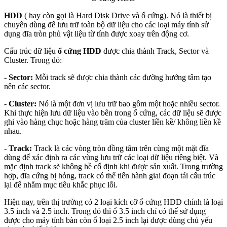
HDD
( hay còn gọi là Hard Disk Drive và ổ cứng). Nó là thiết bị
chuyên dùng để lưu trữ toàn bộ dữ liệu cho các loại máy tính sử
dụng đĩa tròn phủ vật liệu từ tính được xoay trên động cơ.
Cấu trúc dữ liệu
ổ cứng HDD
được chia thành Track, Sector và
Cluster. Trong đó:
-
Sector:
Mỗi track sẽ được chia thành các đường hướng tâm tạo
nên các sector.
-
Cluster:
Nó là một đơn vị lưu trữ bao gồm một hoặc nhiều sector.
Khi thực hiện lưu dữ liệu vào bên trong ổ cứng, các dữ liệu sẽ được
ghi vào hàng chục hoặc hàng trăm của cluster liền kề/ không liền kề
nhau.
-
Track:
Track là các vòng tròn đồng tâm trên cùng một mặt đĩa
dùng để xác định ra các vùng lưu trữ các loại dữ liệu riêng biệt. Và
mặc định track sẽ không hề cố định khi được sản xuất. Trong trường
hợp, đĩa cứng bị hỏng, track có thể tiến hành giai đoạn tái cấu trúc
lại để nhằm mục tiêu khắc phục lỗi.
Hiện nay, trên thị trường có 2 loại kích cỡ ổ cứng HDD chính là loại
3.5 inch và 2.5 inch. Trong đó thì ổ 3.5 inch chỉ có thể sử dụng
được cho máy tính bàn còn ổ loại 2.5 inch lại được dùng chủ yếu