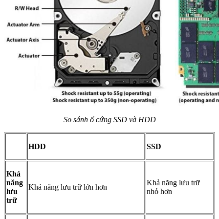
So sánh ổ cứng SSD và HDD
HDD
SSD
Khả
năng
Khả năng lưu trữ
Khả năng lưu trữ lớn hơn
lưu
nhỏ hơn
trữ