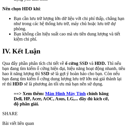
Nên chọn HDD khi
:
Bạn cần lưu trữ lượng lớn dữ liệu với chi phí thấp, chẳng hạn
như trong các hệ thống lưu trữ, máy chủ hoặc lưu trữ dự
phòng.
Bạn không cần hiệu suất cao mà ưu tiên dung lượng và tiết
kiệm chi phí.
IV. Kết Luận
Qua đây phần phân tích chi tiết về
ổ cứng SSD
và
HDD.
Thì nếu
bạn đang tìm kiếm ổ cứng hiện đại, hiệu năng hoạt động nhanh, tiêu
hao ít năng lượng thì
SSD
sẽ là gợi ý hoàn hảo cho bạn. Còn nếu
bạn đang tìm kiếm ổ cứng dung lượng lưu trữ lớn mà giá thành lại
rẻ thì
HDD
sẽ là phương án tối ưu mà bạn nên sử dụng.
==> Xem thêm:
Màn Hình Máy Tính
chính hãng
Dell, HP, Acer, AOC, Asus, LG,... đầy đủ kích cỡ,
độ phân giải.
SHARE
Bài viết liên quan