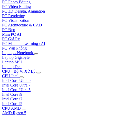
PC Photo Editing
PC Video Editing
PC 3D Design, Animation
PC Rendering
PC Visualization
PC Architecture & CAD
PC Đẹp
Mini PC AI
PC Giá Rẻ
PC Machine Learning / AI
PC Văn Phòng
Laptop - Notebook
Laptop Gigabyte
Laptop MSI
Laptop Dell
CPU - Bộ Vi Xử Lý
CPU Intel
Intel Core Ultra 9
Intel Core Ultra 7
Intel Core Ultra 5
Intel Core i9
Intel Core i7
Intel Core i5
CPU AMD
AMD Ryzen 5