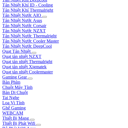
Tản Nhiệt Khí ID - Cooling
Tản Nhiệt Khí Thermalright
Tản Nhiệt Nước AIO
Tản Nhiệt Nước Asus
Tản Nhiệt Nước Corsair
Tản Nhiệt Nước NZXT
Tản Nhiệt Nước Thermalright
Tản Nhiệt Nước Cooler Master
Tản Nhiệt Nước DeepCool
Quạt Tản Nhiệt
Quạt tản nhiệt NZXT
Quạt tản nhiệt Thermalright
Quạt tản nhiệt Xigmatek
Quạt tản nhiệt Coolermaster
Gaming Gear
Bàn Phím
Chuột Máy Tính
Bàn Di Chuột
Tai Nghe
Loa Vi Tính
Ghế Gaming
WEBCAM
Thiết Bị Mạng
Thiết Bị Phát Wifi