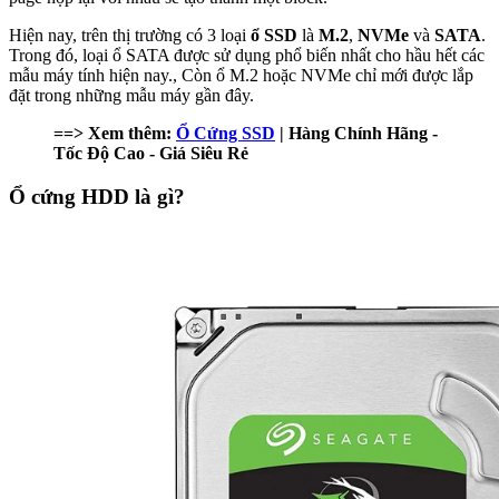
Hiện nay, trên thị trường có 3 loại
ổ SSD
là
M.2
,
NVMe
và
SATA
.
Trong đó, loại ổ SATA được sử dụng phổ biến nhất cho hầu hết các
mẫu máy tính hiện nay., Còn ổ M.2 hoặc NVMe chỉ mới được lắp
đặt trong những mẫu máy gần đây.
==> Xem thêm:
Ổ Cứng SSD
| Hàng Chính Hãng -
Tốc Độ Cao - Giá Siêu Rẻ
Ổ cứng HDD là gì?