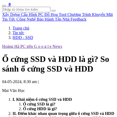
0
Xây Dựng Cấu Hình
PC Đồ Họa Tool
Chương Trình Khuyến Mãi
Tin Tức Công Nghệ
Bảo Hành Tận Nhà
Feedback
Trang chủ
Tin tức
HDD - SSD
Hoàng Hà PC trên
G
o
o
g
l
e
News
Ổ cứng SSD và HDD là gì? So
sánh ổ cứng SSD và HDD
04-05-2024, 8:30 am
|
Mai Văn Học
I. Khái niệm ổ cứng SSD và HDD
Ổ cứng SSD là gì?
Ổ cứng HDD là gì?
II. Điểm khác nhau quan trọng giữa ổ cứng SSD và HDD