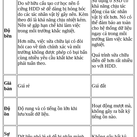
Sử dụng ổ SSD có
Do sở hữu cấu tạo cơ học nên ổ
khả năng chịu tác
cứng HDD sẽ dễ dàng bị hỏng hóc
động của tác nhân
do các tác nhân vật lý gây nên. Kèm
vật lý tốt hơn. Nó có
theo đó là khả năng chịu nhiệt kém.
thể đảm bảo an toàn
Nên sẽ gặp hạn chế khi làm việc
cho hệ thống dữ liệu
Độ
trong môi trường khắc nghiệt.
ngay cả trong môi
bền
trường làm việc khắc
Hơn nữa, việc sửa chữa lại có đòi
nghiệt.
hỏi cao về tính chính xác và môi
trường không được phép có bụi bẩn
Quá trình sửa chữa
cùng nhiều yêu cầu khắt khe khác
diễn dễ hơn rất nhiều
phải tuân theo.
so với HDD.
Giá
Giá rẻ
Giá đắt
bán
Hoạt động mượt mà,
Độ
Độ rung và có tiếng ồn lớn khi
không gây ra bất kỳ
ồn
lưu/xuất dữ liệu.
tiếng ồn nào.
Sự
Dữ liệu nhỏ lẻ sẽ dễ bị phân mảnh
Không gây bất kỳ