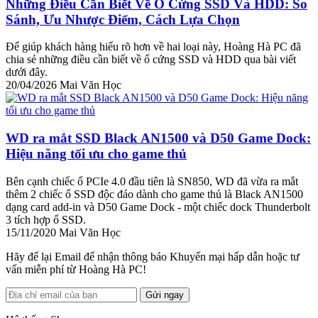
Những Điều Cần Biết Về Ổ Cứng SSD Và HDD: So
Sánh, Ưu Nhược Điểm, Cách Lựa Chọn
Để giúp khách hàng hiểu rõ hơn về hai loại này, Hoàng Hà PC đã
chia sẻ những điều cần biết về ổ cứng SSD và HDD qua bài viết
dưới đây.
20/04/2026
Mai Văn Học
WD ra mắt SSD Black AN1500 và D50 Game Dock:
Hiệu năng tối ưu cho game thủ
Bên cạnh chiếc ổ PCIe 4.0 đầu tiên là SN850, WD đã vừa ra mắt
thêm 2 chiếc ổ SSD độc đáo dành cho game thủ là Black AN1500
dạng card add-in và D50 Game Dock - một chiếc dock Thunderbolt
3 tích hợp ổ SSD.
15/11/2020
Mai Văn Học
Hãy để lại Email để nhận thông báo Khuyến mại hấp dẫn hoặc tư
vấn miễn phí từ Hoàng Hà PC!
Gửi ngay