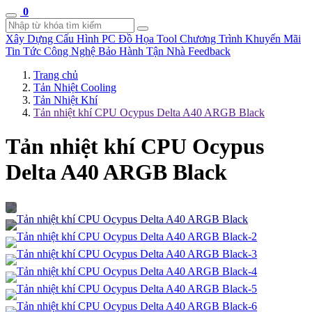
0
Xây Dựng Cấu Hình
PC Đồ Họa Tool
Chương Trình Khuyến Mãi
Tin Tức Công Nghệ
Bảo Hành Tận Nhà
Feedback
Trang chủ
Tản Nhiệt Cooling
Tản Nhiệt Khí
Tản nhiệt khí CPU Ocypus Delta A40 ARGB Black
Tản nhiệt khí CPU Ocypus
Delta A40 ARGB Black