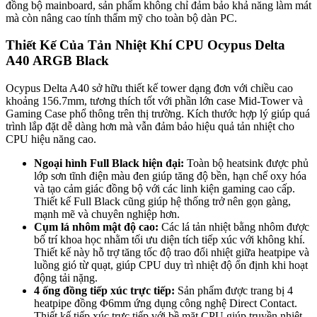
đồng bộ mainboard, sản phẩm không chỉ đảm bảo khả năng làm mát
mà còn nâng cao tính thẩm mỹ cho toàn bộ dàn PC.
Thiết Kế Của Tản Nhiệt Khí CPU Ocypus Delta
A40 ARGB Black
Ocypus Delta A40 sở hữu thiết kế tower dạng đơn với chiều cao
khoảng 156.7mm, tương thích tốt với phần lớn case Mid-Tower và
Gaming Case phổ thông trên thị trường. Kích thước hợp lý giúp quá
trình lắp đặt dễ dàng hơn mà vẫn đảm bảo hiệu quả tản nhiệt cho
CPU hiệu năng cao.
Ngoại hình Full Black hiện đại:
Toàn bộ heatsink được phủ
lớp sơn tĩnh điện màu đen giúp tăng độ bền, hạn chế oxy hóa
và tạo cảm giác đồng bộ với các linh kiện gaming cao cấp.
Thiết kế Full Black cũng giúp hệ thống trở nên gọn gàng,
mạnh mẽ và chuyên nghiệp hơn.
Cụm lá nhôm mật độ cao:
Các lá tản nhiệt bằng nhôm được
bố trí khoa học nhằm tối ưu diện tích tiếp xúc với không khí.
Thiết kế này hỗ trợ tăng tốc độ trao đổi nhiệt giữa heatpipe và
luồng gió từ quạt, giúp CPU duy trì nhiệt độ ổn định khi hoạt
động tải nặng.
4 ống đồng tiếp xúc trực tiếp:
Sản phẩm được trang bị 4
heatpipe đồng Φ6mm ứng dụng công nghệ Direct Contact.
Thiết kế tiếp xúc trực tiếp với bề mặt CPU giúp truyền nhiệt