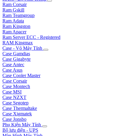
Ram Corsair
Ram Gskill
Ram Teamgroup
Ram Adata
Ram Kingston
Ram Apacer
Ram Server ECC - Registered
RAM Kingmax
Case - Vỏ Máy Tính
Case Gamdias
Case Gigabyte
Case Antec
Case Asus
Case Cooler Master
Case Corsair
Case Montech
Case MSI
Case NZXT
Case Segotep
Case Thermaltake
Case Xigmatek
Case Jonsbo
Phụ Kiện Máy Tính
Bộ lưu điện - UPS
Màn Hình Máy Tính