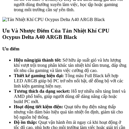
người dùng thường xuyên làm việc, học tập hoặc gaming
trong môi trường cần sự yên tĩnh.
Ưu Và Nhược Điểm Của Tản Nhiệt Khí CPU
Ocypus Delta A40 ARGB Black
Ưu điểm
Hiệu năng/giá thành tốt:
Sở hữu áp suất gió và lưu lượng
khí vượt trội trong phân khúc tản nhiệt khí tầm trung, đáp ứng
tốt nhu cầu gaming và làm việc cường độ cao.
Thiết kế gaming hiện đại:
Tông màu Full Black kết hợp
LED ARGB giúp bộ PC trở nên nổi bật, dễ đồng bộ với các
linh kiện gaming hiện nay.
Tương thích đa dạng socket:
Hỗ trợ nhiều nền tảng Intel và
AMD phổ biến, giúp người dùng dễ dàng nâng cấp hoặc
build PC mới.
Hoạt động tiết kiệm điện:
Quạt tiêu thụ điện năng thấp
nhưng vẫn đảm bảo hiệu quả tản nhiệt ổn định, giảm tải cho
bộ nguồn hệ thống.
Độ ồn thấp:
Quạt vận hành êm ái ngay cả khi hoạt động ở
tốc độ cao, phù hợp cho môi trường làm việc hoặc giải trí cần