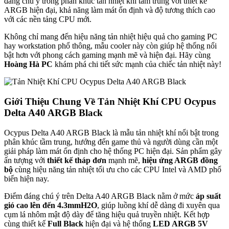
đáng chú ý trong phân khúc tản nhiệt khí tầm trung với thiết kế
ARGB hiện đại, khả năng làm mát ổn định và độ tương thích cao
với các nền tảng CPU mới.
Không chỉ mang đến hiệu năng tản nhiệt hiệu quả cho gaming PC
hay workstation phổ thông, mẫu cooler này còn giúp hệ thống nổi
bật hơn với phong cách gaming mạnh mẽ và hiện đại. Hãy cùng
Hoàng Hà PC
khám phá chi tiết sức mạnh của chiếc tản nhiệt này!
Giới Thiệu Chung Về Tản Nhiệt Khí CPU Ocypus
Delta A40 ARGB Black
Ocypus Delta A40 ARGB Black là mẫu tản nhiệt khí nổi bật trong
phân khúc tầm trung, hướng đến game thủ và người dùng cần một
giải pháp làm mát ổn định cho hệ thống PC hiện đại. Sản phẩm gây
ấn tượng với
thiết kế tháp đơn
mạnh mẽ,
hiệu ứng ARGB đồng
bộ
cùng hiệu năng tản nhiệt tối ưu cho các CPU Intel và AMD phổ
biến hiện nay.
Điểm đáng chú ý trên Delta A40 ARGB Black nằm ở mức
áp suất
gió cao lên đến 4.3mmH2O
, giúp luồng khí dễ dàng đi xuyên qua
cụm lá nhôm mật độ dày để tăng hiệu quả truyền nhiệt. Kết hợp
cùng thiết kế
Full Black
hiện đại và hệ thống
LED ARGB 5V