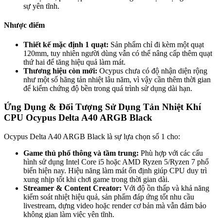
sự yên tĩnh.
Nhược điểm
Thiết kế mặc định 1 quạt:
Sản phẩm chỉ đi kèm một quạt
120mm, tuy nhiên người dùng vẫn có thể nâng cấp thêm quạt
thứ hai để tăng hiệu quả làm mát.
Thương hiệu còn mới:
Ocypus chưa có độ nhận diện rộng
như một số hãng tản nhiệt lâu năm, vì vậy cần thêm thời gian
để kiểm chứng độ bền trong quá trình sử dụng dài hạn.
Ứng Dụng & Đối Tượng Sử Dụng Tản Nhiệt Khí
CPU Ocypus Delta A40 ARGB Black
Ocypus Delta A40 ARGB Black là sự lựa chọn số 1 cho:
Game thủ phổ thông và tầm trung:
Phù hợp với các cấu
hình sử dụng Intel Core i5 hoặc AMD Ryzen 5/Ryzen 7 phổ
biến hiện nay. Hiệu năng làm mát ổn định giúp CPU duy trì
xung nhịp tốt khi chơi game trong thời gian dài.
Streamer & Content Creator:
Với độ ồn thấp và khả năng
kiểm soát nhiệt hiệu quả, sản phẩm đáp ứng tốt nhu cầu
livestream, dựng video hoặc render cơ bản mà vẫn đảm bảo
không gian làm việc yên tĩnh.