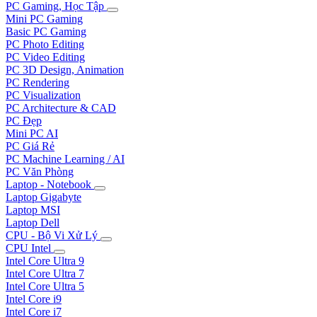
PC Gaming, Học Tập
Mini PC Gaming
Basic PC Gaming
PC Photo Editing
PC Video Editing
PC 3D Design, Animation
PC Rendering
PC Visualization
PC Architecture & CAD
PC Đẹp
Mini PC AI
PC Giá Rẻ
PC Machine Learning / AI
PC Văn Phòng
Laptop - Notebook
Laptop Gigabyte
Laptop MSI
Laptop Dell
CPU - Bộ Vi Xử Lý
CPU Intel
Intel Core Ultra 9
Intel Core Ultra 7
Intel Core Ultra 5
Intel Core i9
Intel Core i7