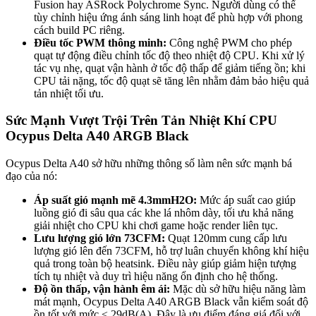
Fusion hay ASRock Polychrome Sync. Người dùng có thể
tùy chỉnh hiệu ứng ánh sáng linh hoạt để phù hợp với phong
cách build PC riêng.
Điều tốc PWM thông minh:
Công nghệ PWM cho phép
quạt tự động điều chỉnh tốc độ theo nhiệt độ CPU. Khi xử lý
tác vụ nhẹ, quạt vận hành ở tốc độ thấp để giảm tiếng ồn; khi
CPU tải nặng, tốc độ quạt sẽ tăng lên nhằm đảm bảo hiệu quả
tản nhiệt tối ưu.
Sức Mạnh Vượt Trội Trên Tản Nhiệt Khí CPU
Ocypus Delta A40 ARGB Black
Ocypus Delta A40 sở hữu những thông số làm nên sức mạnh bá
đạo của nó:
Áp suất gió mạnh mẽ 4.3mmH2O:
Mức áp suất cao giúp
luồng gió đi sâu qua các khe lá nhôm dày, tối ưu khả năng
giải nhiệt cho CPU khi chơi game hoặc render liên tục.
Lưu lượng gió lớn 73CFM:
Quạt 120mm cung cấp lưu
lượng gió lên đến 73CFM, hỗ trợ luân chuyển không khí hiệu
quả trong toàn bộ heatsink. Điều này giúp giảm hiện tượng
tích tụ nhiệt và duy trì hiệu năng ổn định cho hệ thống.
Độ ồn thấp, vận hành êm ái:
Mặc dù sở hữu hiệu năng làm
mát mạnh, Ocypus Delta A40 ARGB Black vẫn kiểm soát độ
ồn tốt với mức ≤ 29dB(A). Đây là ưu điểm đáng giá đối với