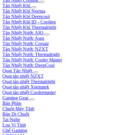
Tản Nhiệt Cooling
Tản Nhiệt Khí
Tản Nhiệt Khí Noctua
Tản Nhiệt Khí Deepcool
Tản Nhiệt Khí ID - Cooling
Tản Nhiệt Khí Thermalright
Tản Nhiệt Nước AIO
Tản Nhiệt Nước Asus
Tản Nhiệt Nước Corsair
Tản Nhiệt Nước NZXT
Tản Nhiệt Nước Thermalright
Tản Nhiệt Nước Cooler Master
Tản Nhiệt Nước DeepCool
Quạt Tản Nhiệt
Quạt tản nhiệt NZXT
Quạt tản nhiệt Thermalright
Quạt tản nhiệt Xigmatek
Quạt tản nhiệt Coolermaster
Gaming Gear
Bàn Phím
Chuột Máy Tính
Bàn Di Chuột
Tai Nghe
Loa Vi Tính
Ghế Gaming