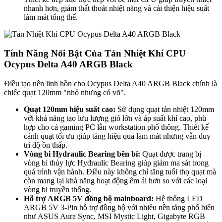
nhanh hơn, giảm thất thoát nhiệt năng và cải thiện hiệu suất
làm mát tổng thể.
Tính Năng Nổi Bật Của Tản Nhiệt Khí CPU
Ocypus Delta A40 ARGB Black
Điều tạo nên linh hồn cho Ocypus Delta A40 ARGB Black chính là
chiếc quạt 120mm "nhỏ nhưng có võ".
Quạt 120mm hiệu suất cao:
Sử dụng quạt tản nhiệt 120mm
với khả năng tạo lưu lượng gió lớn và áp suất khí cao, phù
hợp cho cả gaming PC lẫn workstation phổ thông. Thiết kế
cánh quạt tối ưu giúp tăng hiệu quả làm mát nhưng vẫn duy
trì độ ồn thấp.
Vòng bi Hydraulic Bearing bền bỉ:
Quạt được trang bị
vòng bi thủy lực Hydraulic Bearing giúp giảm ma sát trong
quá trình vận hành. Điều này không chỉ tăng tuổi thọ quạt mà
còn mang lại khả năng hoạt động êm ái hơn so với các loại
vòng bi truyền thống.
Hỗ trợ ARGB 5V đồng bộ mainboard:
Hệ thống LED
ARGB 5V 3-Pin hỗ trợ đồng bộ với nhiều nền tảng phổ biến
như ASUS Aura Sync, MSI Mystic Light, Gigabyte RGB