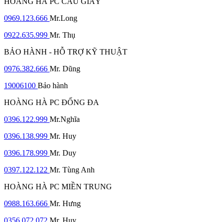
HOÀNG HÀ PC CẦU GIẤY
0969.123.666
Mr.Long
0922.635.999
Mr. Thụ
BẢO HÀNH - HỖ TRỢ KỸ THUẬT
0976.382.666
Mr. Dũng
19006100
Bảo hành
HOÀNG HÀ PC ĐỐNG ĐA
0396.122.999
Mr.Nghĩa
0396.138.999
Mr. Huy
0396.178.999
Mr. Duy
0397.122.122
Mr. Tùng Anh
HOÀNG HÀ PC MIỀN TRUNG
0988.163.666
Mr. Hưng
0356.072.072
Mr. Huy