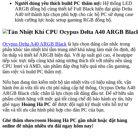
Người dùng yêu thích build PC thẩm mỹ:
Hệ thống LED
ARGB đồng bộ cùng thiết kế Full Black hiện đại giúp Delta
A40 trở thành lựa chọn phù hợp cho các bộ PC sử dụng case
kính cường lực hoặc setup gaming RGB đồng bộ.
Ocypus Delta A40 ARGB Black
là lựa chọn đáng cân nhắc trong
phân khúc tản nhiệt khí tầm trung nhờ khả năng làm mát ổn định, độ
ồn thấp và thiết kế ARGB hiện đại. Với áp suất gió cao, 4 heatpipe
tiếp xúc trực tiếp cùng khả năng tương thích tốt với nhiều nền tảng
CPU Intel và AMD, sản phẩm đáp ứng hiệu quả nhu cầu gaming,
làm việc và build PC thẩm mỹ.
Nếu bạn đang tìm kiếm một bộ tản nhiệt vừa có hiệu năng tốt, vận
hành êm ái vừa tối ưu chi phí nâng cấp hệ thống, Ocypus Delta A40
ARGB Black chắc chắn là lựa chọn rất đáng đầu tư. Để sở hữu sản
phẩm chính hãng với mức giá tốt cùng chế độ bảo hành uy tín, hãy
ghé ngay
Hoàng Hà PC
để được đội ngũ kỹ thuật viên hỗ trợ tư
vấn và tối ưu cấu hình phù hợp cho dàn PC của bạn.
Ghé thăm showroom Hoàng Hà PC gần nhất hoặc đặt hàng
online để nhận nhiều ưu đãi ngay hôm nay!