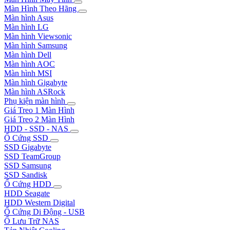
Màn Hình Theo Hãng
Màn hình Asus
Màn hình LG
Màn hình Viewsonic
Màn hình Samsung
Màn hình Dell
Màn hình AOC
Màn hình MSI
Màn hình Gigabyte
Màn hình ASRock
Phụ kiện màn hình
Giá Treo 1 Màn Hình
Giá Treo 2 Màn Hình
HDD - SSD - NAS
Ổ Cứng SSD
SSD Gigabyte
SSD TeamGroup
SSD Samsung
SSD Sandisk
Ổ Cứng HDD
HDD Seagate
HDD Western Digital
Ổ Cứng Di Động - USB
Ổ Lưu Trữ NAS