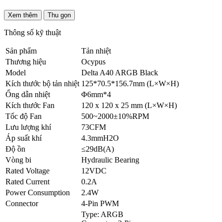
Xem thêm
Thu gọn
Thông số kỹ thuật
Sản phẩm
Tản nhiệt
Thương hiệu
Ocypus
Model
Delta A40 ARGB Black
Kích thước bộ tản nhiệt
125*70.5*156.7mm (L×W×H)
Ống dẫn nhiệt
Φ6mm*4
Kích thước Fan
120 x 120 x 25 mm (L×W×H)
Tốc độ Fan
500~2000±10%RPM
Lưu lượng khí
73CFM
Áp suất khí
4.3mmH2O
Độ ồn
≤29dB(A)
Vòng bi
Hydraulic Bearing
Rated Voltage
12VDC
Rated Current
0.2A
Power Consumption
2.4W
Connector
4-Pin PWM
Type: ARGB