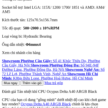
Socket hỗ trợ: Intel LGA: 115X/ 1200/ 1700/ 1851 và AMD: AM4/
AM5
Kích thước tản: 125x70.5x156.7mm
Tốc độ quạt:
500~2000 ± 10%RPM
Loại vòng bi: Hydraulic Bearing
Ống dẫn nhiệt:
Φ6mmx4
Xem chi nhánh còn hàng
Showroom Phường Cầu Giấy:
Số 41 Khúc Thừa Dụ, Phường
Cầu Giấy, Hà Nội
Showroom Phường Đống Đa:
Số 94E-94F
Đường Láng, Phường Đống Đa, Hà Nội
Showroom Nghệ An:
Số
72 Lê Lợi, Phường Thành Vinh, Nghệ An
Showroom Hồ Chí
Minh:
K8bis Bửu Long, Phường Hoà Hưng, Hồ Chí Minh
Mua trả góp
Mua ngay
Thêm vào giỏ
Đánh giá Tản nhiệt khí CPU Ocypus Delta A40 ARGB Black
CPU của bạn có đang “gồng mình” dưới nhiệt độ cao khi chơi game
hay render?
Ocypus Delta A40 ARGB Black
chính là lựa chọn