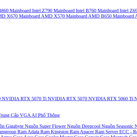
 B860
Mainboard Intel Z790
Mainboard Intel B760
Mainboard Intel Z6
AMD X670
Mainboard AMD X570
Mainboard AMD B650
Mainboar
0
NVIDIA RTX 5070 Ti
NVIDIA RTX 5070
NVIDIA RTX 5060 Ti
N
rung Cấp
VGA AI Phổ Thông
ồn Gigabyte
Nguồn Super Flower
Nguồn Deepcool
Nguồn Seasonic
N
amgroup
Ram Adata
Ram Kingston
Ram Apacer
Ram Server ECC - R