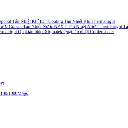
epcool
Tản Nhiệt Khí ID - Cooling
Tản Nhiệt Khí Thermalright
Nước Corsair
Tản Nhiệt Nước NZXT
Tản Nhiệt Nước Thermalright
Tả
ermalright
Quạt tản nhiệt Xigmatek
Quạt tản nhiệt Coolermaster
sys
/100/1000Mbps