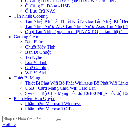
Ổ Cứng HDD
HDD Seagate
HDD Western Digital
Ổ Cứng Di Động - USB
Ổ Lưu Trữ NAS
Tản Nhiệt Cooling
Tản Nhiệt Khí
Tản Nhiệt Khí Noctua
Tản Nhiệt Khí De
Tản Nhiệt Nước AIO
Tản Nhiệt Nước Asus
Tản Nhiệt 
Quạt Tản Nhiệt
Quạt tản nhiệt NZXT
Quạt tản nhiệt Th
Gaming Gear
Bàn Phím
Chuột Máy Tính
Bàn Di Chuột
Tai Nghe
Loa Vi Tính
Ghế Gaming
WEBCAM
Thiết Bị Mạng
Thiết Bị Phát Wifi
Bộ Phát Wifi Asus
Bộ Phát Wifi Link
USB - Card Mạng
Card Wifi
Card Lan
Switch - Bộ Chia Mạng
Tốc độ 10/100 Mbps
Tốc độ 10
Phần Mềm Bản Quyền
Phần mềm Microsoft Windows
Phần mềm Microsoft Office
Hotline