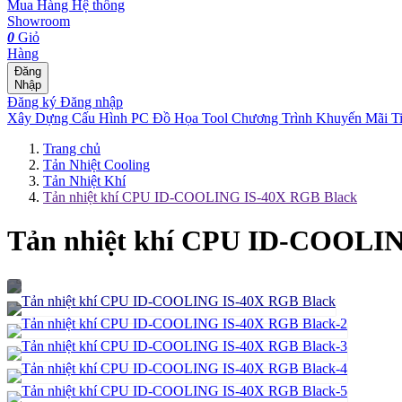
Mua Hàng
Hệ thống
Showroom
0
Giỏ
Hàng
Đăng
Nhập
Đăng ký
Đăng nhập
Xây Dựng Cấu Hình
PC Đồ Họa Tool
Chương Trình Khuyến Mãi
T
Trang chủ
Tản Nhiệt Cooling
Tản Nhiệt Khí
Tản nhiệt khí CPU ID-COOLING IS-40X RGB Black
Tản nhiệt khí CPU ID-COOLI