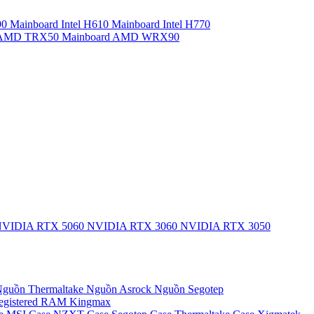
90
Mainboard Intel H610
Mainboard Intel H770
d AMD TRX50
Mainboard AMD WRX90
VIDIA RTX 5060
NVIDIA RTX 3060
NVIDIA RTX 3050
guồn Thermaltake
Nguồn Asrock
Nguồn Segotep
egistered
RAM Kingmax