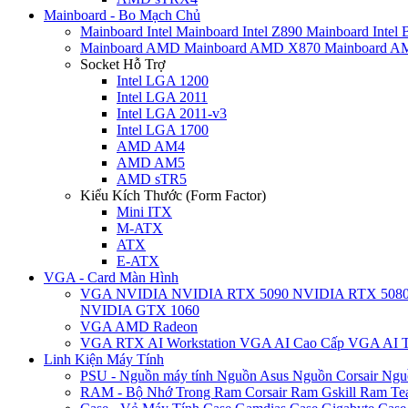
Mainboard - Bo Mạch Chủ
Mainboard Intel
Mainboard Intel Z890
Mainboard Intel
Mainboard AMD
Mainboard AMD X870
Mainboard 
Socket Hỗ Trợ
Intel LGA 1200
Intel LGA 2011
Intel LGA 2011-v3
Intel LGA 1700
AMD AM4
AMD AM5
AMD sTR5
Kiểu Kích Thước (Form Factor)
Mini ITX
M-ATX
ATX
E-ATX
VGA - Card Màn Hình
VGA NVIDIA
NVIDIA RTX 5090
NVIDIA RTX 508
NVIDIA GTX 1060
VGA AMD Radeon
VGA RTX AI Workstation
VGA AI Cao Cấp
VGA AI T
Linh Kiện Máy Tính
PSU - Nguồn máy tính
Nguồn Asus
Nguồn Corsair
Ngu
RAM - Bộ Nhớ Trong
Ram Corsair
Ram Gskill
Ram Te