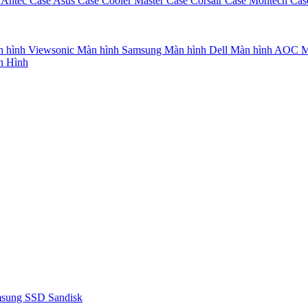
 Antec
Case Asus
Case Cooler Master
Case Corsair
Case Montech
Cas
 hình Viewsonic
Màn hình Samsung
Màn hình Dell
Màn hình AOC
M
n Hình
msung
SSD Sandisk