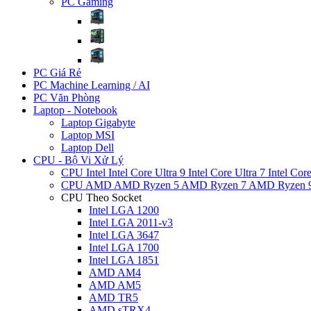
PC Gaming
PC Giá Rẻ
PC Machine Learning / AI
PC Văn Phòng
Laptop - Notebook
Laptop Gigabyte
Laptop MSI
Laptop Dell
CPU - Bộ Vi Xử Lý
CPU Intel
Intel Core Ultra 9
Intel Core Ultra 7
Intel Cor
CPU AMD
AMD Ryzen 5
AMD Ryzen 7
AMD Ryzen 
CPU Theo Socket
Intel LGA 1200
Intel LGA 2011-v3
Intel LGA 3647
Intel LGA 1700
Intel LGA 1851
AMD AM4
AMD AM5
AMD TR5
AMD sTRX4