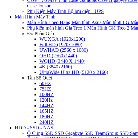
Case - Vỏ Máy Tính
Case Gamdias
Case Gigabyte
Case
Case Jonsbo
Phụ Kiện Máy Tính
Bộ lưu điện - UPS
Màn Hình Máy Tính
Màn Hình Theo Hãng
Màn hình Asus
Màn hình LG
Màn
Phụ kiện màn hình
Giá Treo 1 Màn Hình
Giá Treo 2 Mà
Độ Phân Giải
WUXGA (1920x1200)
Full HD (1920x1080)
UWHAD (2560 x 1080)
QHD (2560x1440)
WQHD (3440 X 1440)
4K (3840x2160)
UltraWide Ultra HD (5120 x 2160)
Tần Số Quét
60HZ
75HZ
100HZ
120Hz
144HZ
165HZ
180HZ
240HZ
HDD - SSD - NAS
Ổ Cứng SSD
SSD Gigabyte
SSD TeamGroup
SSD Sa