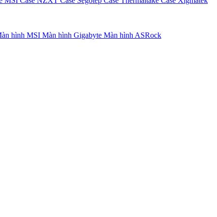
e MSI
Case NZXT
Case Segotep
Case Thermaltake
Case Xigmatek
àn hình MSI
Màn hình Gigabyte
Màn hình ASRock