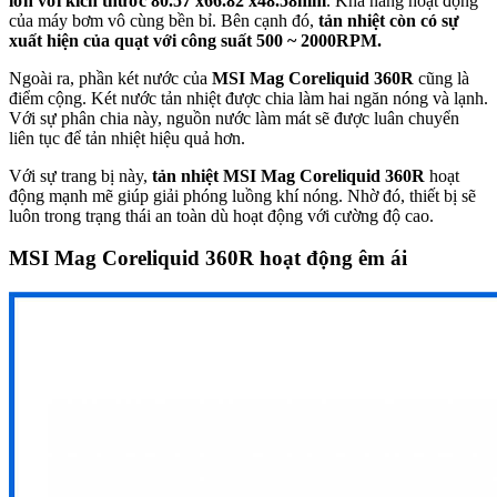
lớn với kích thước 80.57 x66.82 x48.58mm
. Khả năng hoạt động
của máy bơm vô cùng bền bỉ. Bên cạnh đó,
tản nhiệt còn có sự
xuất hiện của quạt với công suất 500 ~ 2000RPM.
Ngoài ra, phần két nước của
MSI Mag Coreliquid 360R
cũng là
điểm cộng. Két nước tản nhiệt được chia làm hai ngăn nóng và lạnh.
Với sự phân chia này, nguồn nước làm mát sẽ được luân chuyển
liên tục để tản nhiệt hiệu quả hơn.
Với sự trang bị này,
tản nhiệt MSI Mag Coreliquid 360R
hoạt
động mạnh mẽ giúp giải phóng luồng khí nóng. Nhờ đó, thiết bị sẽ
luôn trong trạng thái an toàn dù hoạt động với cường độ cao.
MSI Mag Coreliquid 360R hoạt động êm ái