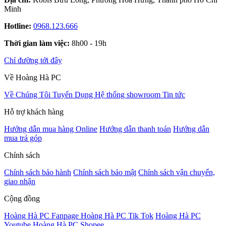
Minh
Hotline:
0968.123.666
Thời gian làm việc:
8h00 - 19h
Chỉ đường tới đây
Về Hoàng Hà PC
Về Chúng Tôi
Tuyển Dụng
Hệ thống showroom
Tin tức
Hỗ trợ khách hàng
Hướng dẫn mua hàng Online
Hướng dẫn thanh toán
Hướng dẫn
mua trả góp
Chính sách
Chính sách bảo hành
Chính sách bảo mật
Chính sách vận chuyển,
giao nhận
Cộng đồng
Hoàng Hà PC Fanpage
Hoàng Hà PC Tik Tok
Hoàng Hà PC
Youtube
Hoàng Hà PC Shopee