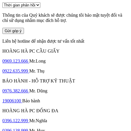
Thông tin của Quý khách sẽ được chúng tôi bảo mật tuyệt đối và
chỉ sử dụng nhằm mục đích hỗ trợ.
Gửi góp ý
Liên hệ hotline để nhận được tư vấn tốt nhất
HOÀNG HÀ PC CẦU GIẤY
0969.123.666
Mr.Long
0922.635.999
Mr. Thụ
BẢO HÀNH - HỖ TRỢ KỸ THUẬT
0976.382.666
Mr. Dũng
19006100
Bảo hành
HOÀNG HÀ PC ĐỐNG ĐA
0396.122.999
Mr.Nghĩa
0396.138.999
Mr. Huy