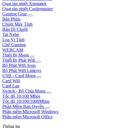
Quạt tản nhiệt Xigmatek
Quạt tản nhiệt Coolermaster
Gaming Gear
Bàn Phím
Chuột Máy Tính
Bàn Di Chuột
Tai Nghe
Loa Vi Tính
Ghế Gaming
WEBCAM
Thiết Bị Mạng
Thiết Bị Phát Wifi
Bộ Phát Wifi Asus
Bộ Phát Wifi Linksys
USB - Card Mạng
Card Wifi
Card Lan
Switch - Bộ Chia Mạng
Tốc độ 10/100 Mbps
Tốc độ 10/100/1000Mbps
Phần Mềm Bản Quyền
Phần mềm Microsoft Windows
Phần mềm Microsoft Office
Thông tin