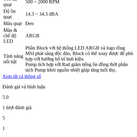
500 ~ 2000 RPM
quạt
Độ ồn
14.3 ~ 34.3 dBA
quạt
Màu quạt
Đen
Màu &
chế độ
ARGB
LED
Phần Block với hệ thống LED ARGB và logo rồng
MSI phát sáng độc đáo, Block có thể xoay được để phù
Tính năng
hợp với hướng bố trí linh kiện.
nổi bật
Pump tích hợp với Rad giảm tiếng ồn đồng thời phân
tách Pump khỏi nguồn nhiệt giúp tăng tuổi thọ.
Xem tất cả thông số
Đánh giá và bình luận
5.0
1 lượt đánh giá
5
1