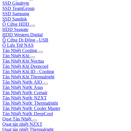
SSD Gigabyte
SSD TeamGroup
SSD Samsung
SSD Sandisk
Ổ Cứng HDD
HDD Seagate
HDD Western Digital
Ổ Cứng Di Động - USB
Ổ Lưu Trữ NAS
Tản Nhiệt Cooling
Tản Nhiệt Khí
Tản Nhiệt Khí Noctua
Tản Nhiệt Khí Deepcool
Tản Nhiệt Khí ID - Cooling
Tản Nhiệt Khí Thermalright
Tản Nhiệt Nước AIO
Tản Nhiệt Nước Asus
Tản Nhiệt Nước Corsair
Tản Nhiệt Nước NZXT
Tản Nhiệt Nước Thermalright
Tản Nhiệt Nước Cooler Master
Tản Nhiệt Nước DeepCool
Quạt Tản Nhiệt
Quạt tản nhiệt NZXT
Quạt tản nhiệt Thermalright