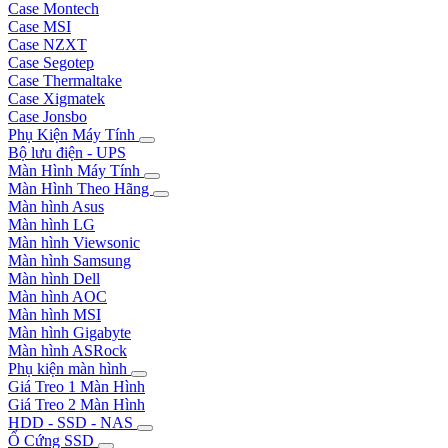
Case Montech
Case MSI
Case NZXT
Case Segotep
Case Thermaltake
Case Xigmatek
Case Jonsbo
Phụ Kiện Máy Tính
Bộ lưu điện - UPS
Màn Hình Máy Tính
Màn Hình Theo Hãng
Màn hình Asus
Màn hình LG
Màn hình Viewsonic
Màn hình Samsung
Màn hình Dell
Màn hình AOC
Màn hình MSI
Màn hình Gigabyte
Màn hình ASRock
Phụ kiện màn hình
Giá Treo 1 Màn Hình
Giá Treo 2 Màn Hình
HDD - SSD - NAS
Ổ Cứng SSD