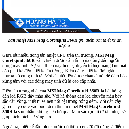
Tản nhiệt MSI Mag Coreliquid 360R
ghi điểm bởi thiết kế ấn
tượng
Giữa rất nhiều dòng tản nhiệt CPU trên thị trường,
MSI Mag
Coreliquid 360R
vẫn chiếm được cảm tình của đông đảo người
dùng máy tính. Sự yêu thích này bên cạnh yếu tố hiệu năng làm mát
còn phải kể đến thiết kế ấn tượng. Kiểu dáng thiết kế đơn giản
nhưng vô cùng tinh tế. Mọi chi tiết đều được chau chuốt để đảm bảo
xứng tầm với các dòng máy tính dù là cao cấp nhất.
Điểm ấn tượng nhất của
MSI Mag Coreliquid 360R
là hệ thống
đèn led RGB đầy màu sắc. Với hệ thống đèn led chuyển màu bảy
sắc cầu vồng, thiết bị sẽ nên nổi bật trong bóng đêm. Với dân cày
game hay code vào buổi đêm thì tản nhiệt
MSI Mag Coreliquid
360R
là sản phẩm không nên bỏ qua. Màu sắc rực rỡ từ tản nhiệt sẽ
giúp kích thích sự sáng tạo.
Ngoài ra, thiết kế đầu block nước có thể xoay 270 độ cũng là điểm