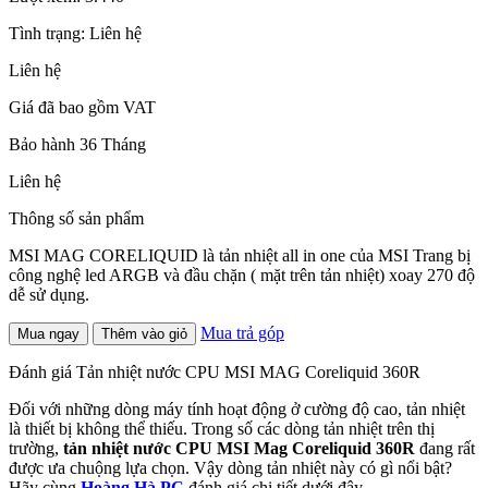
Tình trạng:
Liên hệ
Liên hệ
Giá đã bao gồm VAT
Bảo hành 36 Tháng
Liên hệ
Thông số sản phẩm
MSI MAG CORELIQUID là tản nhiệt all in one của MSI Trang bị
công nghệ led ARGB và đầu chặn ( mặt trên tản nhiệt) xoay 270 độ
dễ sử dụng.
Mua trả góp
Mua ngay
Thêm vào giỏ
Đánh giá Tản nhiệt nước CPU MSI MAG Coreliquid 360R
Đối với những dòng máy tính hoạt động ở cường độ cao, tản nhiệt
là thiết bị không thể thiếu. Trong số các dòng tản nhiệt trên thị
trường,
tản nhiệt nước CPU MSI Mag Coreliquid 360R
đang rất
được ưa chuộng lựa chọn. Vậy dòng tản nhiệt này có gì nổi bật?
Hãy cùng
Hoàng Hà PC
đánh giá chi tiết dưới đây.