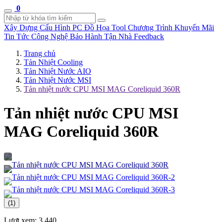
0
Xây Dựng Cấu Hình
PC Đồ Họa Tool
Chương Trình Khuyến Mãi
Tin Tức Công Nghệ
Bảo Hành Tận Nhà
Feedback
Trang chủ
Tản Nhiệt Cooling
Tản Nhiệt Nước AIO
Tản Nhiệt Nước MSI
Tản nhiệt nước CPU MSI MAG Coreliquid 360R
Tản nhiệt nước CPU MSI
MAG Coreliquid 360R
(1)
Lượt xem:
3.440