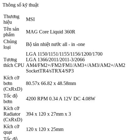
Thông số kỹ thuật
Thương
MSI
hiệu
Tên sản
MAG Core Liquid 360R
phẩm
Chủng
Bộ tản nhiệt nước all - in -one
loại
LGA 1150/1151/1155/1156/1200/1700
Tương
LGA 1366/2011/2011-3/2066
thích CPU
AM4/FM2+/FM2/FM1/AM3+/AM3/AM2+/AM2
SocketTR4/sTRX4/SP3
Kích cỡ
bơm
80.57x 66.82 x 48.58mm
(CxRxD)
Tốc độ
4200 RPM 0.34 A 12V DC 4.08W
bơm
Kích cỡ
Radiator
394 x 120 x 27mm x 3
(CxRxD)
Kích cỡ
120 x 120 x 25mm
quạt
Tốc độ