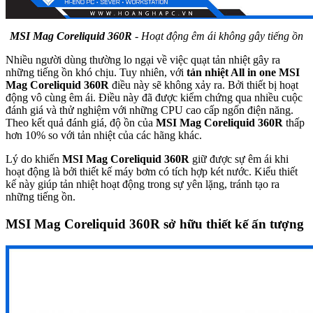
MSI Mag Coreliquid 360R
- Hoạt động êm ái không gây tiếng ồn
Nhiều người dùng thường lo ngại về việc quạt tản nhiệt gây ra
những tiếng ồn khó chịu. Tuy nhiên, với
tản nhiệt All in one MSI
Mag Coreliquid 360R
điều này sẽ không xảy ra. Bởi thiết bị hoạt
động vô cùng êm ái. Điều này đã được kiểm chứng qua nhiều cuộc
đánh giá và thử nghiệm với những CPU cao cấp ngốn điện năng.
Theo kết quả đánh giá, độ ồn của
MSI Mag Coreliquid 360R
thấp
hơn 10% so với tản nhiệt của các hãng khác.
Lý do khiến
MSI Mag Coreliquid 360R
giữ được sự êm ái khi
hoạt động là bởi thiết kế máy bơm có tích hợp két nước. Kiểu thiết
kế này giúp tản nhiệt hoạt động trong sự yên lặng, tránh tạo ra
những tiếng ồn.
MSI Mag Coreliquid 360R sở hữu thiết kế ấn tượng