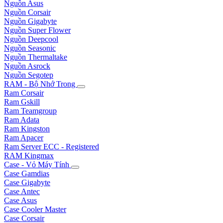
Nguồn Asus
Nguồn Corsair
Nguồn Gigabyte
Nguồn Super Flower
Nguồn Deepcool
Nguồn Seasonic
Nguồn Thermaltake
Nguồn Asrock
Nguồn Segotep
RAM - Bộ Nhớ Trong
Ram Corsair
Ram Gskill
Ram Teamgroup
Ram Adata
Ram Kingston
Ram Apacer
Ram Server ECC - Registered
RAM Kingmax
Case - Vỏ Máy Tính
Case Gamdias
Case Gigabyte
Case Antec
Case Asus
Case Cooler Master
Case Corsair