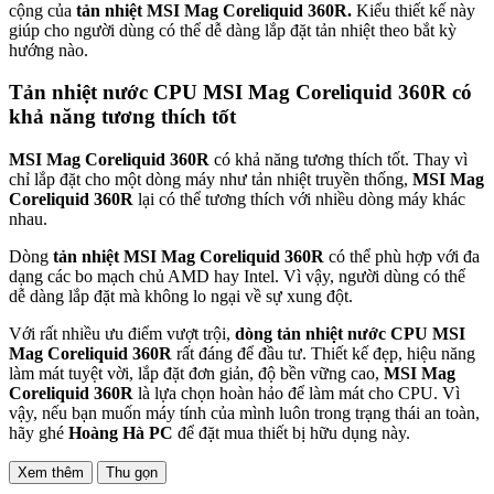
cộng của
tản nhiệt MSI Mag Coreliquid 360R.
Kiểu thiết kế này
giúp cho người dùng có thể dễ dàng lắp đặt tản nhiệt theo bắt kỳ
hướng nào.
Tản nhiệt nước CPU MSI Mag Coreliquid 360R có
khả năng tương thích tốt
MSI Mag Coreliquid 360R
có khả năng tương thích tốt. Thay vì
chỉ lắp đặt cho một dòng máy như tản nhiệt truyền thống,
MSI Mag
Coreliquid 360R
lại có thể tương thích với nhiều dòng máy khác
nhau.
Dòng
tản nhiệt MSI Mag Coreliquid 360R
có thể phù hợp với đa
dạng các bo mạch chủ AMD hay Intel. Vì vậy, người dùng có thể
dễ dàng lắp đặt mà không lo ngại về sự xung đột.
Với rất nhiều ưu điểm vượt trội,
dòng tản nhiệt nước CPU MSI
Mag Coreliquid 360R
rất đáng để đầu tư. Thiết kế đẹp, hiệu năng
làm mát tuyệt vời, lắp đặt đơn giản, độ bền vững cao,
MSI Mag
Coreliquid 360R
là lựa chọn hoàn hảo để làm mát cho CPU. Vì
vậy, nếu bạn muốn máy tính của mình luôn trong trạng thái an toàn,
hãy ghé
Hoàng Hà PC
để đặt mua thiết bị hữu dụng này.
Xem thêm
Thu gọn