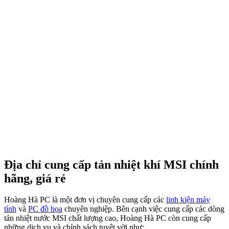
Địa chỉ cung cấp tản nhiệt khí MSI chính
hãng, giá rẻ
Hoàng Hà PC là một đơn vị chuyên cung cấp các
linh kiện máy
tính
và
PC đồ họa
chuyên nghiệp. Bên cạnh việc cung cấp các dòng
tản nhiệt nước MSI chất lượng cao, Hoàng Hà PC còn cung cấp
những dịch vụ và chính sách tuyệt vời như: