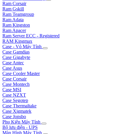
Ram Corsair
Ram Gskill
Ram Teamgroup
Ram Adata
Ram Kingston
Ram Apacer
Ram Server ECC - Registered
RAM Kingmax
Case - Vỏ Máy Tính
Case Gamdias
Case Gigabyte
Case Antec
Case Asus
Case Cooler Master
Case Corsair
Case Montech
Case MSI
Case NZXT
Case Segotep
Case Thermaltake
Case Xigmatek
Case Jonsbo
Phụ Kiện Máy Tính
Bộ lưu điện - UPS
Màn Hình Máy Tính