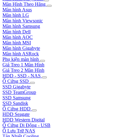
Màn Hình Theo Hãng
Màn hình Asus
Màn hình LG
Màn hình Viewsonic
Màn hình Samsung
Màn hình Dell
Màn hình AOC
Màn hình MSI
Màn hình Gigabyte
Màn hình ASRock
Phụ kiện màn hình
Giá Treo 1 Màn Hình
Giá Treo 2 Màn Hình
HDD - SSD - NAS
Ổ Cứng SSD
SSD Gigabyte
SSD TeamGroup
SSD Samsung
SSD Sandisk
Ổ Cứng HDD
HDD Seagate
HDD Western Digital
Ổ Cứng Di Động - USB
Ổ Lưu Trữ NAS
Tản Nhiệt Cooling