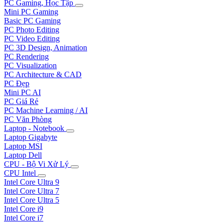
PC Gaming, Học Tập
Mini PC Gaming
Basic PC Gaming
PC Photo Editing
PC Video Editing
PC 3D Design, Animation
PC Rendering
PC Visualization
PC Architecture & CAD
PC Đẹp
Mini PC AI
PC Giá Rẻ
PC Machine Learning / AI
PC Văn Phòng
Laptop - Notebook
Laptop Gigabyte
Laptop MSI
Laptop Dell
CPU - Bộ Vi Xử Lý
CPU Intel
Intel Core Ultra 9
Intel Core Ultra 7
Intel Core Ultra 5
Intel Core i9
Intel Core i7