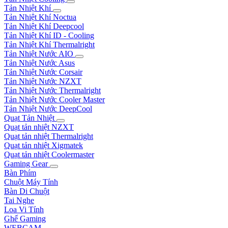
Tản Nhiệt Khí
Tản Nhiệt Khí Noctua
Tản Nhiệt Khí Deepcool
Tản Nhiệt Khí ID - Cooling
Tản Nhiệt Khí Thermalright
Tản Nhiệt Nước AIO
Tản Nhiệt Nước Asus
Tản Nhiệt Nước Corsair
Tản Nhiệt Nước NZXT
Tản Nhiệt Nước Thermalright
Tản Nhiệt Nước Cooler Master
Tản Nhiệt Nước DeepCool
Quạt Tản Nhiệt
Quạt tản nhiệt NZXT
Quạt tản nhiệt Thermalright
Quạt tản nhiệt Xigmatek
Quạt tản nhiệt Coolermaster
Gaming Gear
Bàn Phím
Chuột Máy Tính
Bàn Di Chuột
Tai Nghe
Loa Vi Tính
Ghế Gaming
WEBCAM