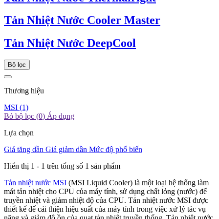
Tản Nhiệt Nước Cooler Master
Tản Nhiệt Nước DeepCool
Bộ lọc
Thương hiệu
MSI
(1)
Bỏ bộ lọc (
0
)
Áp dụng
Lựa chọn
Giá tăng dần
Giá giảm dần
Mức độ phổ biến
Hiển thị 1 -
1
trên tổng số 1 sản phẩm
Tản nhiệt nước MSI
(MSI Liquid Cooler) là một loại hệ thống làm
mát tản nhiệt cho CPU của máy tính, sử dụng chất lỏng (nước) để
truyền nhiệt và giảm nhiệt độ của CPU. Tản nhiệt nước MSI được
thiết kế để cải thiện hiệu suất của máy tính trong việc xử lý tác vụ
nặng và giảm độ ồn của quạt tản nhiệt truyền thống. Tản nhiệt nước