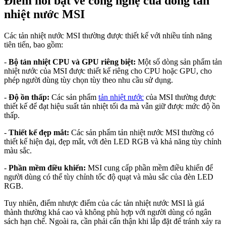
Điểm nổi bật về công nghệ của dòng tản
nhiệt nước MSI
Các tản nhiệt nước MSI thường được thiết kế với nhiều tính năng
tiên tiến, bao gồm:
-
Bộ tản nhiệt CPU và GPU riêng biệt:
Một số dòng sản phẩm tản
nhiệt nước của MSI được thiết kế riêng cho CPU hoặc GPU, cho
phép người dùng tùy chọn tùy theo nhu cầu sử dụng.
-
Độ ồn thấp:
Các sản phẩm
tản nhiệt nước
của MSI thường được
thiết kế để đạt hiệu suất tản nhiệt tối đa mà vẫn giữ được mức độ ồn
thấp.
-
Thiết kế đẹp mắt:
Các sản phẩm tản nhiệt nước MSI thường có
thiết kế hiện đại, đẹp mắt, với đèn LED RGB và khả năng tùy chỉnh
màu sắc.
-
Phần mềm điều khiển:
MSI cung cấp phần mềm điều khiển để
người dùng có thể tùy chỉnh tốc độ quạt và màu sắc của đèn LED
RGB.
Tuy nhiên, điểm nhược điểm của các tản nhiệt nước MSI là giá
thành thường khá cao và không phù hợp với người dùng có ngân
sách hạn chế. Ngoài ra, cần phải cẩn thận khi lắp đặt để tránh xảy ra