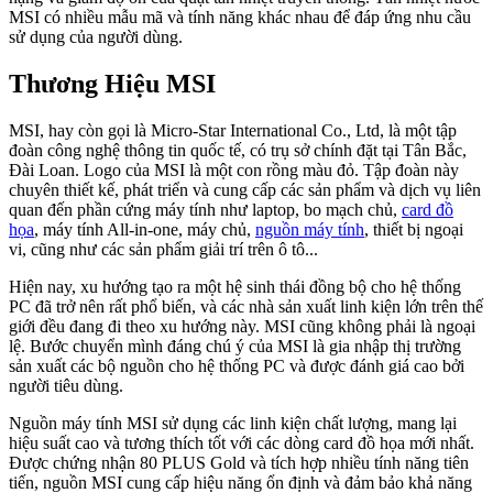
MSI có nhiều mẫu mã và tính năng khác nhau để đáp ứng nhu cầu
sử dụng của người dùng.
Thương Hiệu MSI
MSI, hay còn gọi là Micro-Star International Co., Ltd, là một tập
đoàn công nghệ thông tin quốc tế, có trụ sở chính đặt tại Tân Bắc,
Đài Loan. Logo của MSI là một con rồng màu đỏ. Tập đoàn này
chuyên thiết kế, phát triển và cung cấp các sản phẩm và dịch vụ liên
quan đến phần cứng máy tính như laptop, bo mạch chủ,
card đồ
họa
, máy tính All-in-one, máy chủ,
nguồn máy tính
, thiết bị ngoại
vi, cũng như các sản phẩm giải trí trên ô tô...
Hiện nay, xu hướng tạo ra một hệ sinh thái đồng bộ cho hệ thống
PC đã trở nên rất phổ biến, và các nhà sản xuất linh kiện lớn trên thế
giới đều đang đi theo xu hướng này. MSI cũng không phải là ngoại
lệ. Bước chuyển mình đáng chú ý của MSI là gia nhập thị trường
sản xuất các bộ nguồn cho hệ thống PC và được đánh giá cao bởi
người tiêu dùng.
Nguồn máy tính MSI sử dụng các linh kiện chất lượng, mang lại
hiệu suất cao và tương thích tốt với các dòng card đồ họa mới nhất.
Được chứng nhận 80 PLUS Gold và tích hợp nhiều tính năng tiên
tiến, nguồn MSI cung cấp hiệu năng ổn định và đảm bảo khả năng