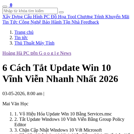
0
Xây Dựng Cấu Hình
PC Đồ Họa Tool
Chương Trình Khuyến Mãi
Tin Tức Công Nghệ
Bảo Hành Tận Nhà
Feedback
Trang chủ
Tin tức
Thủ Thuật Máy Tính
Hoàng Hà PC trên
G
o
o
g
l
e
News
6 Cách Tắt Update Win 10
Vĩnh Viễn Nhanh Nhất 2026
03-05-2026, 8:00 am
|
Mai Văn Học
1. Vô Hiệu Hóa Update Win 10 Bằng Services.msc
2. Tắt Update Windows 10 Vĩnh Viễn Bằng Group Policy
Editor
3. Chặn Cập Nhật Windows 10 Với Microsoft