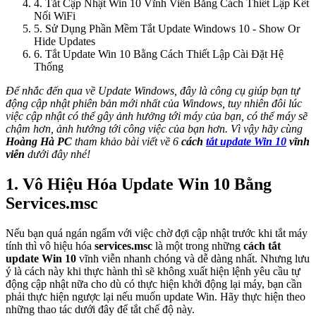
4. Tắt Cập Nhật Win 10 Vĩnh Viễn Bằng Cách Thiết Lập Kết
Nối WiFi
5. Sử Dụng Phần Mềm Tắt Update Windows 10 - Show Or
Hide Updates
6. Tắt Update Win 10 Bằng Cách Thiết Lập Cài Đặt Hệ
Thống
Để nhắc đến qua về Update Windows, đây là công cụ giúp bạn tự
động cập nhật phiên bản mới nhất của Windows, tuy nhiên đôi lúc
việc cập nhật có thể gây ảnh hưởng tới máy của bạn, có thể máy sẽ
chậm hơn, ảnh hướng tới công việc của bạn hơn. Vì vậy hãy cùng
Hoàng Hà PC
tham khảo bài viết về 6
cách
tắt update Win 10
vĩnh
viễn
dưới đây nhé!
1. Vô Hiệu Hóa Update Win 10 Bằng
Services.msc
Nếu bạn quá ngán ngẩm với việc chờ đợi cập nhật trước khi tắt máy
tính thì vô hiệu hóa
services.msc
là một trong những
cách tắt
update Win 10
vĩnh viễn nhanh chóng và dễ dàng nhất. Nhưng lưu
ý là cách này khi thực hành thì sẽ không xuất hiện lệnh yêu cầu tự
động cập nhật nữa cho dù có thực hiện khởi động lại máy, bạn cần
phải thực hiện ngược lại nếu muốn update Win. Hãy thực hiện theo
những thao tác dưới đây để tắt chế độ này.