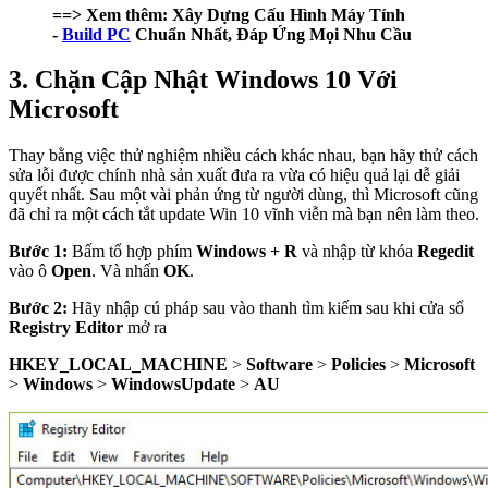
==> Xem thêm: Xây Dựng Cấu Hình Máy Tính
-
Build PC
Chuẩn Nhất, Đáp Ứng Mọi Nhu Cầu
3. Chặn Cập Nhật Windows 10 Với
Microsoft
Thay bằng việc thử nghiệm nhiều cách khác nhau, bạn hãy thử cách
sửa lỗi được chính nhà sản xuất đưa ra vừa có hiệu quả lại dễ giải
quyết nhất. Sau một vài phản ứng từ người dùng, thì Microsoft cũng
đã chỉ ra một cách tắt update Win 10 vĩnh viễn mà bạn nên làm theo.
Bước 1:
Bấm tổ hợp phím
Windows + R
và nhập từ khóa
Regedit
vào ô
Open
. Và nhấn
OK
.
Bước 2:
Hãy nhập cú pháp sau vào thanh tìm kiếm sau khi cửa sổ
Registry Editor
mở ra
HKEY_LOCAL_MACHINE
>
Software
>
Policies
>
Microsoft
>
Windows
>
WindowsUpdate
>
AU