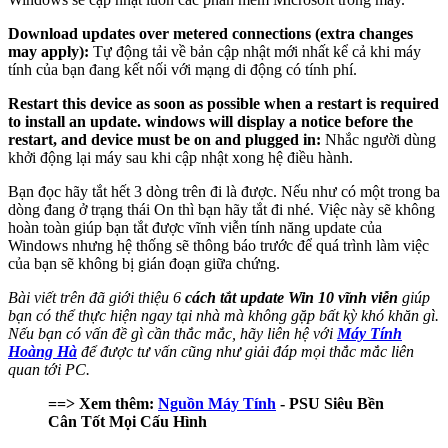
Download updates over metered connections (extra changes
may apply):
Tự động tải về bản cập nhật mới nhất kể cả khi máy
tính của bạn đang kết nối với mạng di động có tính phí.
Restart this device as soon as possible when a restart is required
to install an update. windows will display a notice before the
restart, and device must be on and plugged in:
Nhắc người dùng
khởi động lại máy sau khi cập nhật xong hệ điều hành.
Bạn đọc hãy tắt hết 3 dòng trên đi là được. Nếu như có một trong ba
dòng đang ở trạng thái On thì bạn hãy tắt đi nhé. Việc này sẽ không
hoàn toàn giúp bạn tắt được vĩnh viễn tính năng update của
Windows nhưng hệ thống sẽ thông báo trước để quá trình làm việc
của bạn sẽ không bị gián đoạn giữa chứng.
Bài viết trên đã giới thiệu 6
cách tắt update Win 10 vĩnh viễn
giúp
bạn có thể thực hiện ngay tại nhà mà không gặp bất kỳ khó khăn gì.
Nếu bạn có vấn đề gì cần thắc mắc, hãy liên hệ với
Máy Tính
Hoàng Hà
để được tư vấn cũng như giải đáp mọi thắc mắc liên
quan tới PC.
==> Xem thêm:
Nguồn Máy Tính
- PSU Siêu Bền
Cân Tốt Mọi Cấu Hình