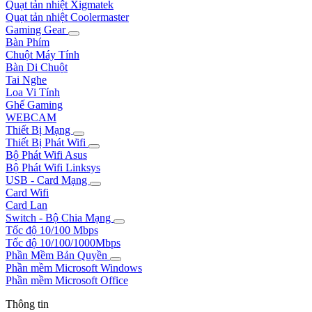
Quạt tản nhiệt Xigmatek
Quạt tản nhiệt Coolermaster
Gaming Gear
Bàn Phím
Chuột Máy Tính
Bàn Di Chuột
Tai Nghe
Loa Vi Tính
Ghế Gaming
WEBCAM
Thiết Bị Mạng
Thiết Bị Phát Wifi
Bộ Phát Wifi Asus
Bộ Phát Wifi Linksys
USB - Card Mạng
Card Wifi
Card Lan
Switch - Bộ Chia Mạng
Tốc độ 10/100 Mbps
Tốc độ 10/100/1000Mbps
Phần Mềm Bản Quyền
Phần mềm Microsoft Windows
Phần mềm Microsoft Office
Thông tin