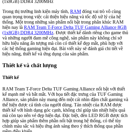
(1x8GB) DDR4 3200MHz
Trong thị trường linh kiện máy tính,
RAM
đóng vai trò vô cùng
quan trọng trong việc cải thiện hiệu năng và tốc độ xử lý của hệ
thống. Một trong những sản phẩm nổi bật trong phân khúc RAM
hiện nay là
RAM Team T-Force Delta TUF Gaming Alliance 8GB
(1x8GB) DDR4 3200MHz
. Được thiết kế dành riêng cho game thủ
và những người đam mê công nghệ, sản phẩm này không chỉ sở
hữu hiệu năng ấn tượng mà còn có thiết kế đẹp mắt, phù hợp với
các hệ thống gaming hiện đại. Bài viết này sẽ đánh giá chi tiết về
hiệu năng, thiết kế và ứng dụng của sản phẩm.
Thiết kế và chất lượng
Thiết kế
RAM Team T-Force Delta TUF Gaming Alliance nổi bật với thiết
kế mạnh mẽ và bắt mắt. Với họa tiết đặc trưng của TUF Gaming
Alliance, sản phẩm này mang đến một cái nhìn đậm chất gaming và
thể hiện được cá tính của người dùng. Tản nhiệt của RAM được
thiết kế với hình dạng góc cạnh, không chỉ giúp tản nhiệt hiệu quả
mà còn tạo nên vẻ đẹp hiện đại. Đặc biệt, đèn LED RGB được tích
hợp giúp sản phẩm thêm phần nổi bật trong hệ thống, có thể tùy
chỉnh màu sắc và hiệu ứng ánh sáng theo ý thích thông qua phần
mềm điều khiển.