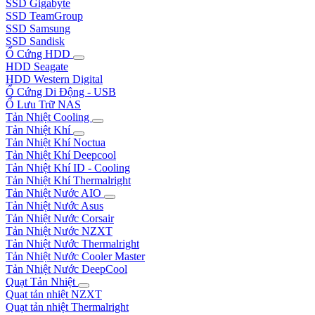
SSD Gigabyte
SSD TeamGroup
SSD Samsung
SSD Sandisk
Ổ Cứng HDD
HDD Seagate
HDD Western Digital
Ổ Cứng Di Động - USB
Ổ Lưu Trữ NAS
Tản Nhiệt Cooling
Tản Nhiệt Khí
Tản Nhiệt Khí Noctua
Tản Nhiệt Khí Deepcool
Tản Nhiệt Khí ID - Cooling
Tản Nhiệt Khí Thermalright
Tản Nhiệt Nước AIO
Tản Nhiệt Nước Asus
Tản Nhiệt Nước Corsair
Tản Nhiệt Nước NZXT
Tản Nhiệt Nước Thermalright
Tản Nhiệt Nước Cooler Master
Tản Nhiệt Nước DeepCool
Quạt Tản Nhiệt
Quạt tản nhiệt NZXT
Quạt tản nhiệt Thermalright