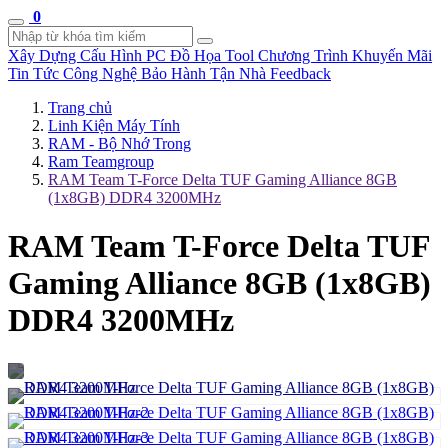
0
Xây Dựng Cấu Hình
PC Đồ Họa Tool
Chương Trình Khuyến Mãi
Tin Tức Công Nghệ
Bảo Hành Tận Nhà
Feedback
Trang chủ
Linh Kiện Máy Tính
RAM - Bộ Nhớ Trong
Ram Teamgroup
RAM Team T-Force Delta TUF Gaming Alliance 8GB
(1x8GB) DDR4 3200MHz
RAM Team T-Force Delta TUF
Gaming Alliance 8GB (1x8GB)
DDR4 3200MHz