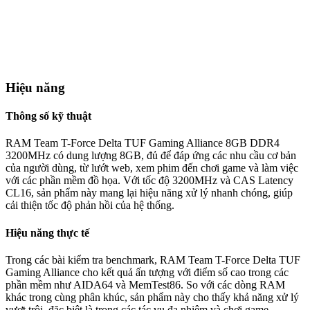
Hiệu năng
Thông số kỹ thuật
RAM Team T-Force Delta TUF Gaming Alliance 8GB DDR4
3200MHz có dung lượng 8GB, đủ để đáp ứng các nhu cầu cơ bản
của người dùng, từ lướt web, xem phim đến chơi game và làm việc
với các phần mềm đồ họa. Với tốc độ 3200MHz và CAS Latency
CL16, sản phẩm này mang lại hiệu năng xử lý nhanh chóng, giúp
cải thiện tốc độ phản hồi của hệ thống.
Hiệu năng thực tế
Trong các bài kiểm tra benchmark, RAM Team T-Force Delta TUF
Gaming Alliance cho kết quả ấn tượng với điểm số cao trong các
phần mềm như AIDA64 và MemTest86. So với các dòng RAM
khác trong cùng phân khúc, sản phẩm này cho thấy khả năng xử lý
vượt trội, đặc biệt là trong các tác vụ đa nhiệm và chơi game.