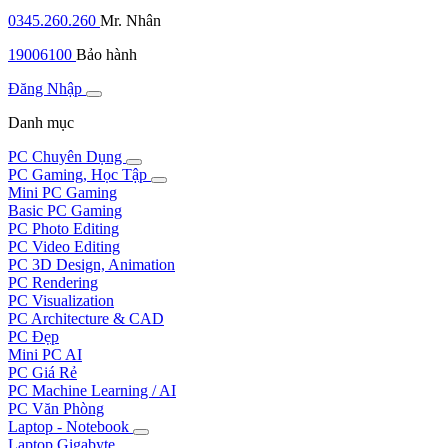
0345.260.260
Mr. Nhân
19006100
Bảo hành
Đăng Nhập
Danh mục
PC Chuyên Dụng
PC Gaming, Học Tập
Mini PC Gaming
Basic PC Gaming
PC Photo Editing
PC Video Editing
PC 3D Design, Animation
PC Rendering
PC Visualization
PC Architecture & CAD
PC Đẹp
Mini PC AI
PC Giá Rẻ
PC Machine Learning / AI
PC Văn Phòng
Laptop - Notebook
Laptop Gigabyte