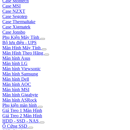
Case Montech
Case MSI
Case NZXT
Case Segotep
Case Thermaltake
Case Xigmatek
Case Jonsbo
Phụ Kiện Máy Tính
Bộ lưu điện - UPS
Màn Hình Máy Tính
Màn Hình Theo Hãng
Màn hình Asus
Màn hình LG
Màn hình Viewsonic
Màn hình Samsung
Màn hình Dell
Màn hình AOC
Màn hình MSI
Màn hình Gigabyte
Màn hình ASRock
Phụ kiện màn hình
Giá Treo 1 Màn Hình
Giá Treo 2 Màn Hình
HDD - SSD - NAS
Ổ Cứng SSD