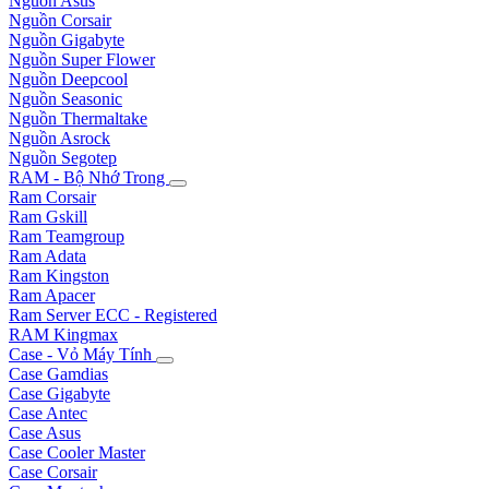
Nguồn Asus
Nguồn Corsair
Nguồn Gigabyte
Nguồn Super Flower
Nguồn Deepcool
Nguồn Seasonic
Nguồn Thermaltake
Nguồn Asrock
Nguồn Segotep
RAM - Bộ Nhớ Trong
Ram Corsair
Ram Gskill
Ram Teamgroup
Ram Adata
Ram Kingston
Ram Apacer
Ram Server ECC - Registered
RAM Kingmax
Case - Vỏ Máy Tính
Case Gamdias
Case Gigabyte
Case Antec
Case Asus
Case Cooler Master
Case Corsair