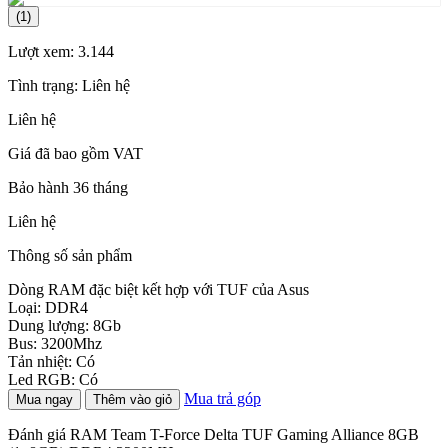
(1)
Lượt xem:
3.144
Tình trạng:
Liên hệ
Liên hệ
Giá đã bao gồm VAT
Bảo hành 36 tháng
Liên hệ
Thông số sản phẩm
Dòng RAM đặc biệt kết hợp với TUF của Asus
Loại: DDR4
Dung lượng: 8Gb
Bus: 3200Mhz
Tản nhiệt: Có
Led RGB: Có
Mua trả góp
Mua ngay
Thêm vào giỏ
Đánh giá RAM Team T-Force Delta TUF Gaming Alliance 8GB