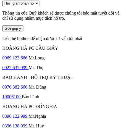
Thông tin của Quý khách sẽ được chúng tôi bảo mật tuyệt đối và
chỉ sử dụng nhằm mục đích hỗ trợ.
Gửi góp ý
Liên hệ hotline để nhận được tư vấn tốt nhất
HOÀNG HÀ PC CẦU GIẤY
0969.123.666
Mr.Long
0922.635.999
Mr. Thụ
BẢO HÀNH - HỖ TRỢ KỸ THUẬT
0976.382.666
Mr. Dũng
19006100
Bảo hành
HOÀNG HÀ PC ĐỐNG ĐA
0396.122.999
Mr.Nghĩa
0396.138.999
Mr. Huy