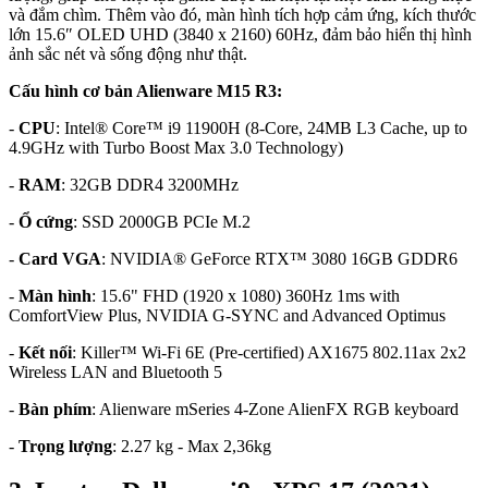
và đắm chìm. Thêm vào đó, màn hình tích hợp cảm ứng, kích thước
lớn 15.6″ OLED UHD (3840 x 2160) 60Hz, đảm bảo hiển thị hình
ảnh sắc nét và sống động như thật.
Cấu hình cơ bản Alienware M15 R3:
-
CPU
: Intel® Core™ i9 11900H (8-Core, 24MB L3 Cache, up to
4.9GHz with Turbo Boost Max 3.0 Technology)
-
RAM
: 32GB DDR4 3200MHz
-
Ổ cứng
: SSD 2000GB PCIe M.2
-
Card VGA
: NVIDIA® GeForce RTX™ 3080 16GB GDDR6
-
Màn hình
: 15.6" FHD (1920 x 1080) 360Hz 1ms with
ComfortView Plus, NVIDIA G-SYNC and Advanced Optimus
-
Kết nối
: Killer™ Wi-Fi 6E (Pre-certified) AX1675 802.11ax 2x2
Wireless LAN and Bluetooth 5
-
Bàn phím
: Alienware mSeries 4-Zone AlienFX RGB keyboard
-
Trọng lượng
: 2.27 kg - Max 2,36kg