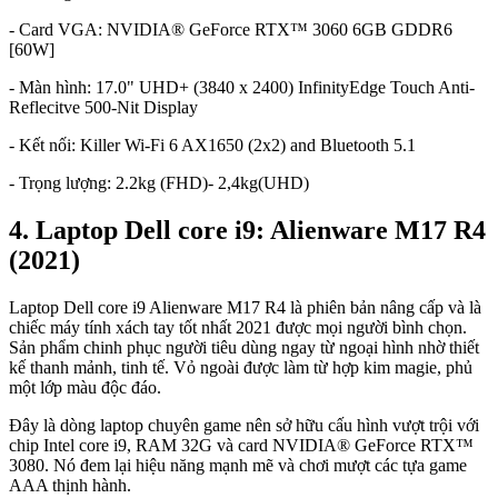
- Card VGA: NVIDIA® GeForce RTX™ 3060 6GB GDDR6
[60W]
- Màn hình: 17.0" UHD+ (3840 x 2400) InfinityEdge Touch Anti-
Reflecitve 500-Nit Display
- Kết nối: Killer Wi-Fi 6 AX1650 (2x2) and Bluetooth 5.1
- Trọng lượng: 2.2kg (FHD)- 2,4kg(UHD)
4. Laptop Dell core i9: Alienware M17 R4
(2021)
Laptop Dell core i9 Alienware M17 R4 là phiên bản nâng cấp và là
chiếc máy tính xách tay tốt nhất 2021 được mọi người bình chọn.
Sản phẩm chinh phục người tiêu dùng ngay từ ngoại hình nhờ thiết
kế thanh mảnh, tinh tế. Vỏ ngoài được làm từ hợp kim magie, phủ
một lớp màu độc đáo.
Đây là dòng laptop chuyên game nên sở hữu cấu hình vượt trội với
chip Intel core i9, RAM 32G và card NVIDIA® GeForce RTX™
3080. Nó đem lại hiệu năng mạnh mẽ và chơi mượt các tựa game
AAA thịnh hành.