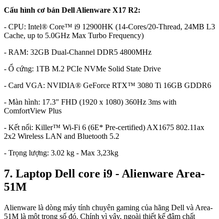
Cấu hình cơ bản Dell Alienware X17 R2:
- CPU: Intel® Core™ i9 12900HK (14-Cores/20-Thread, 24MB L3
Cache, up to 5.0GHz Max Turbo Frequency)
- RAM: 32GB Dual-Channel DDR5 4800MHz
- Ổ cứng: 1TB M.2 PCIe NVMe Solid State Drive
- Card VGA: NVIDIA® GeForce RTX™ 3080 Ti 16GB GDDR6
- Màn hình: 17.3" FHD (1920 x 1080) 360Hz 3ms with
ComfortView Plus
- Kết nối: Killer™ Wi-Fi 6 (6E* Pre-certified) AX1675 802.11ax
2x2 Wireless LAN and Bluetooth 5.2
- Trọng lượng: 3.02 kg - Max 3,23kg
7. Laptop Dell core i9 - Alienware Area-
51M
Alienware là dòng máy tính chuyên gaming của hãng Dell và Area-
51M là một trong số đó. Chính vì vậy, ngoài thiết kế đậm chất