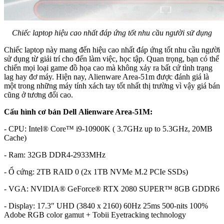
Chiếc laptop hiệu cao nhất đáp ứng tốt nhu cầu người sử dụng
Chiếc laptop này mang đến hiệu cao nhất đáp ứng tốt nhu cầu người
sử dụng từ giải trí cho đến làm việc, học tập. Quan trọng, bạn có thể
chiến mọi loại game đồ họa cao mà không xảy ra bất cứ tình trạng
lag hay đơ máy. Hiện nay, Alienware Area-51m được đánh giá là
một trong những máy tính xách tay tốt nhất thị trường vì vậy giá bán
cũng ở tương đối cao.
Cấu hình cơ bản Dell Alienware Area-51M:
- CPU: Intel® Core™ i9-10900K ( 3.7GHz up to 5.3GHz, 20MB
Cache)
- Ram: 32GB DDR4-2933MHz
- Ổ cứng: 2TB RAID 0 (2x 1TB NVMe M.2 PCIe SSDs)
- VGA: NVIDIA® GeForce® RTX 2080 SUPER™ 8GB GDDR6
- Display: 17.3" UHD (3840 x 2160) 60Hz 25ms 500-nits 100%
Adobe RGB color gamut + Tobii Eyetracking technology