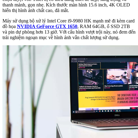
thanh mảnh, gọn nhẹ. Kích thước màn hình 15.6 inch, 4K OLED
hiển thị hình ảnh chất cao, đã mắt.
Máy sử dụng bộ xử lý Intel Core i9-9980 HK mạnh mẽ đi kèm card
đồ họa
NVIDIA GeForce GTX 1650
, RAM 64GB, ổ SSD 2TB
và pin dự phòng hơn 13 giờ. Với cấu hình vượt trội này, nó đem đến
trải nghiệm ngoạn mục về hình ảnh vẫn chất lượng sử dụng.