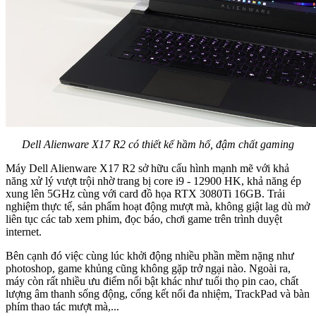
Dell Alienware X17 R2 có thiết kế hầm hố, đậm chất gaming
Máy Dell Alienware X17 R2 sở hữu cấu hình mạnh mẽ với khả
năng xử lý vượt trội nhờ trang bị core i9 - 12900 HK, khả năng ép
xung lên 5GHz cùng với card đồ họa RTX 3080Ti 16GB. Trải
nghiệm thực tế, sản phẩm hoạt động mượt mà, không giật lag dù mở
liên tục các tab xem phim, đọc báo, chơi game trên trình duyệt
internet.
Bên cạnh đó việc cùng lúc khởi động nhiều phần mềm nặng như
photoshop, game khủng cũng không gặp trở ngại nào. Ngoài ra,
máy còn rất nhiều ưu điểm nổi bật khác như tuổi thọ pin cao, chất
lượng âm thanh sống động, cổng kết nối đa nhiệm, TrackPad và bàn
phím thao tác mượt mà,...