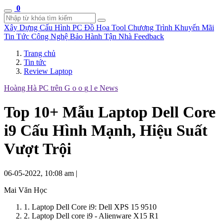
0
Xây Dựng Cấu Hình
PC Đồ Họa Tool
Chương Trình Khuyến Mãi
Tin Tức Công Nghệ
Bảo Hành Tận Nhà
Feedback
Trang chủ
Tin tức
Review Laptop
Hoàng Hà PC trên
G
o
o
g
l
e
News
Top 10+ Mẫu Laptop Dell Core
i9 Cấu Hình Mạnh, Hiệu Suất
Vượt Trội
06-05-2022, 10:08 am
|
Mai Văn Học
1. Laptop Dell Core i9: Dell XPS 15 9510
2. Laptop Dell core i9 - Alienware X15 R1