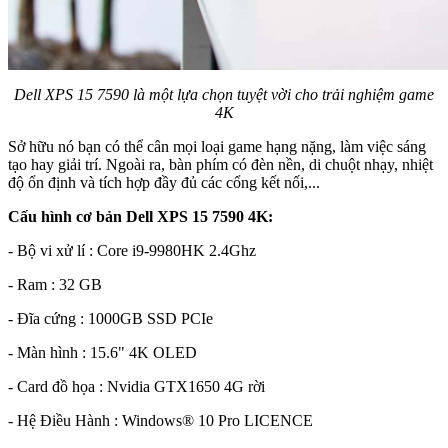
Dell XPS 15 7590 là một lựa chọn tuyệt vời cho trải nghiệm game
4K
Sở hữu nó bạn có thể cân mọi loại game hạng nặng, làm việc sáng
tạo hay giải trí. Ngoài ra, bàn phím có đèn nền, di chuột nhạy, nhiệt
độ ổn định và tích hợp đầy đủ các cổng kết nối,...
Cấu hình cơ bản Dell XPS 15 7590 4K:
- Bộ vi xử lí : Core i9-9980HK 2.4Ghz
- Ram : 32 GB
- Đĩa cứng : 1000GB SSD PCIe
- Màn hình : 15.6" 4K OLED
- Card đồ họa : Nvidia GTX1650 4G rời
- Hệ Điều Hành : Windows® 10 Pro LICENCE