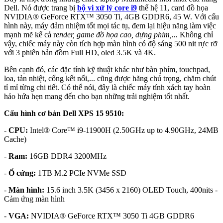
Dell. Nó được trang bị
bộ vi xử lý core i9
thế hệ 11, card đồ họa
NVIDIA® GeForce RTX™ 3050 Ti, 4GB GDDR6, 45 W. Với cấu
hình này, máy đảm nhiệm tốt mọi tác tụ, đem lại hiệu năng làm việc
mạnh mẽ kể cả r
ender, game đồ họa cao, dựng phim,...
Không chỉ
vậy, chiếc máy này còn tích hợp màn hình có độ sáng 500 nit rực rỡ
với 3 phiên bản đồm Full HD, oled 3.5K và 4K.
Bên cạnh đó, các đặc tính kỹ thuật khác như bàn phím, touchpad,
loa, tản nhiệt, cổng kết nối,... cũng được hãng chú trọng, chăm chút
tỉ mỉ từng chi tiết. Có thể nói, đây là chiếc máy tính xách tay hoàn
hảo hứa hẹn mang đến cho bạn những trải nghiệm tốt nhất.
Cấu hình cơ bản Dell XPS 15 9510:
-
CPU:
Intel® Core™ i9-11900H (2.50GHz up to 4.90GHz, 24MB
Cache)
-
Ram:
16GB DDR4 3200MHz
-
Ổ cứng:
1TB M.2 PCIe NVMe SSD
-
Màn hình:
15.6 inch 3.5K (3456 x 2160) OLED Touch, 400nits -
Cảm ứng màn hình
-
VGA:
NVIDIA® GeForce RTX™ 3050 Ti 4GB GDDR6