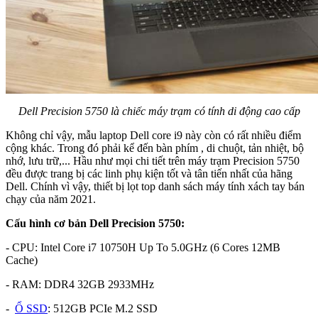
Dell Precision 5750 là chiếc máy trạm có tính di động cao cấp
Không chỉ vậy, mẫu laptop Dell core i9 này còn có rất nhiều điểm
cộng khác. Trong đó phải kể đến bàn phím , di chuột, tản nhiệt, bộ
nhớ, lưu trữ,... Hầu như mọi chi tiết trên máy trạm Precision 5750
đều được trang bị các linh phụ kiện tốt và tân tiến nhất của hãng
Dell. Chính vì vậy, thiết bị lọt top danh sách máy tính xách tay bán
chạy của năm 2021.
Cấu hình cơ bản Dell Precision 5750:
- CPU: Intel Core i7 10750H Up To 5.0GHz (6 Cores 12MB
Cache)
- RAM: DDR4 32GB 2933MHz
-
Ổ SSD
: 512GB PCIe M.2 SSD