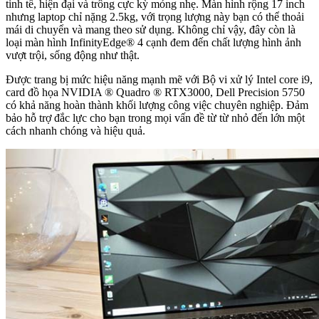
tinh tế, hiện đại và trông cực kỳ mỏng nhẹ. Màn hình rộng 17 inch
nhưng laptop chỉ nặng 2.5kg, với trọng lượng này bạn có thể thoải
mái di chuyển và mang theo sử dụng. Không chỉ vậy, đây còn là
loại màn hình InfinityEdge® 4 cạnh đem đến chất lượng hình ảnh
vượt trội, sống động như thật.
Được trang bị mức hiệu năng mạnh mẽ với Bộ vi xử lý Intel core i9,
card đồ họa NVIDIA ® Quadro ® RTX3000, Dell Precision 5750
có khả năng hoàn thành khối lượng công việc chuyên nghiệp. Đảm
bảo hỗ trợ đắc lực cho bạn trong mọi vấn đề từ từ nhỏ đến lớn một
cách nhanh chóng và hiệu quả.