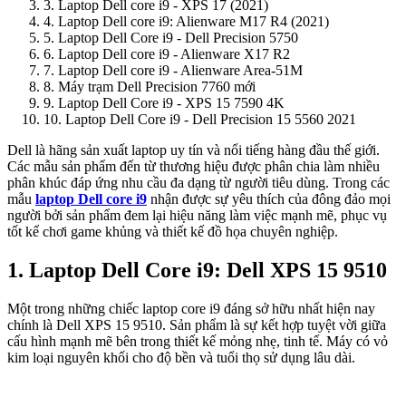
3. Laptop Dell core i9 - XPS 17 (2021)
4. Laptop Dell core i9: Alienware M17 R4 (2021)
5. Laptop Dell Core i9 - Dell Precision 5750
6. Laptop Dell core i9 - Alienware X17 R2
7. Laptop Dell core i9 - Alienware Area-51M
8. Máy trạm Dell Precision 7760 mới
9. Laptop Dell Core i9 - XPS 15 7590 4K
10. Laptop Dell Core i9 - Dell Precision 15 5560 2021
Dell là hãng sản xuất laptop uy tín và nổi tiếng hàng đầu thế giới.
Các mẫu sản phẩm đến từ thương hiệu được phân chia làm nhiều
phân khúc đáp ứng nhu cầu đa dạng từ người tiêu dùng. Trong các
mẫu
laptop Dell core i9
nhận được sự yêu thích của đông đảo mọi
người bởi sản phẩm đem lại hiệu năng làm việc mạnh mẽ, phục vụ
tốt kể chơi game khủng và thiết kế đồ họa chuyên nghiệp.
1. Laptop Dell Core i9: Dell XPS 15 9510
Một trong những chiếc laptop core i9 đáng sở hữu nhất hiện nay
chính là Dell XPS 15 9510. Sản phẩm là sự kết hợp tuyệt vời giữa
cấu hình mạnh mẽ bên trong thiết kế mỏng nhẹ, tinh tế. Máy có vỏ
kim loại nguyên khối cho độ bền và tuổi thọ sử dụng lâu dài.