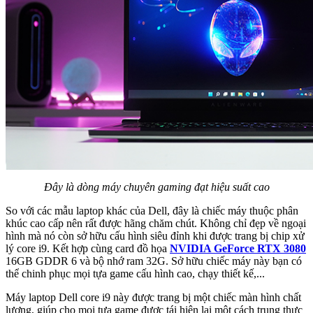
Đây là dòng máy chuyên gaming đạt hiệu suất cao
So với các mẫu laptop khác của Dell, đây là chiếc máy thuộc phân
khúc cao cấp nên rất được hãng chăm chút. Không chỉ đẹp về ngoại
hình mà nó còn sở hữu cấu hình siêu đỉnh khi được trang bị chip xử
lý core i9. Kết hợp cùng card đồ họa
NVIDIA GeForce RTX 3080
16GB GDDR 6 và bộ nhớ ram 32G. Sở hữu chiếc máy này bạn có
thể chinh phục mọi tựa game cấu hình cao, chạy thiết kế,...
Máy laptop Dell core i9 này được trang bị một chiếc màn hình chất
lượng, giúp cho mọi tựa game được tái hiện lại một cách trung thực