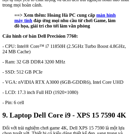
trong mọi hoàn cảnh.
==> Xem thêm: Hoàng Hà PC cung cấp
màn hình
máy tính
đáp ứng mọi nhu cầu từ chơi Game, làm
đồ họa, giải trí cho tới làm văn phòng
Cấu hình cơ bản Dell Precision 7760:
- CPU: Intel® Core™ i7 11850H (2.5GHz Turbo Boost 4.8GHz,
24 MB Cache)
- Ram: 32 GB DDR4 3200 MHz
- SSD: 512 GB PCIe
- VGA: nVIDIA RTX A3000 (6GB-GDDR6), Intel Core UHD
- LCD: 17.3 inch Full HD (1920×1080)
- Pin: 6 cell
9. Laptop Dell Core i9 - XPS 15 7590 4K
Đối với trải nghiệm chơi game 4K, Dell XPS 15 7590 là một lựa
chọn tuyệt vời. Thiết bị có kiểu dáng thiết kế đẹp, sang trọng và