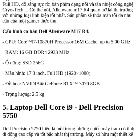
Full HD, độ sáng rực rỡ, bàn phím dạng nổi và tản nhiệt công nghệ
Cryo-Tech,... Có thể nói, Alienware m17 R4 quay trở lại thị trường
với những loại linh kiện tốt nhất. Sản phẩm sẽ thỏa mãn tối đa nhu
cầu của một gamer thực thụ.
Cấu hình cơ bản Dell Alienware M17 R4:
- CPU: Core™i7-10870H Processor 16M Cache, up to 5.00 GHz
- RAM: 16 GB DDR4 2933 MHz
- Ổ cứng: SSD 256G
- Màn hình: 17.3 inch, Full HD (1920×1080)
- Đồ họa: NVIDIA® GeForce RTX™ 3070 8GB
- Trọng lượng: 2.5 kg
5. Laptop Dell Core i9 - Dell Precision
5750
Dell Precision 5750 hiện là một trong những chiếc máy trạm có tính
di động cao cấp và tốt bậc nhất thị trường. Máy sở hữu một thiết kế