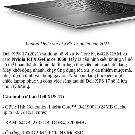
Laptop Dell core i9 XPS 17 phiên bản 2021
Dell XPS 17 (2021) sử dụng bộ vi xử lý Core i9, 64GB RAM và
card
Nvidia RTX GeForce 3060
. Đây là cấu hình siêu khủng và nó
có thể hoàn thành tốt mọi khối lượng công việc một cách dễ dàng.
Máy khởi động nhanh, chạy ứng dụng tốt, xử lý đa nhiệm mượt mà,
nhiệt độ ổn định và không gây ồn. Nếu bạn đang tìm kiếm một
chiếc laptop phục vụ công việc sáng tạo thì Dell XPS 17 sẽ là lựa
chọn lý tưởng.
Cấu hình cơ bản Dell XPS 17:
- CPU: 11th Generation Intel® Core™ i9-11900H (24MB Cache,
up to 5.0 GHz, 8 cores)
- RAM: 64GB, 2x32GB, DDR4, 3200MHz
- Ổ cứng: 1000GB M.2 PCIe NVMe SSD