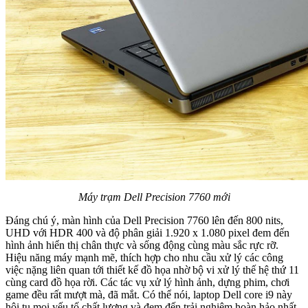
Máy trạm Dell Precision 7760 mới
Đáng chú ý, màn hình của Dell Precision 7760 lên đến 800 nits,
UHD với HDR 400 và độ phân giải 1.920 x 1.080 pixel đem đến
hình ảnh hiển thị chân thực và sống động cùng màu sắc rực rỡ.
Hiệu năng máy mạnh mẽ, thích hợp cho nhu cầu xử lý các công
việc nặng liên quan tới thiết kế đồ họa nhờ bộ vi xử lý thế hệ thứ 11
cùng card đồ họa rời. Các tác vụ xử lý hình ảnh, dựng phim, chơi
game đều rất mượt mà, đã mắt. Có thể nói, laptop Dell core i9 này
hội tụ mọi yếu tố chất lượng và đem đến trải nghiệm hoàn hảo nhất