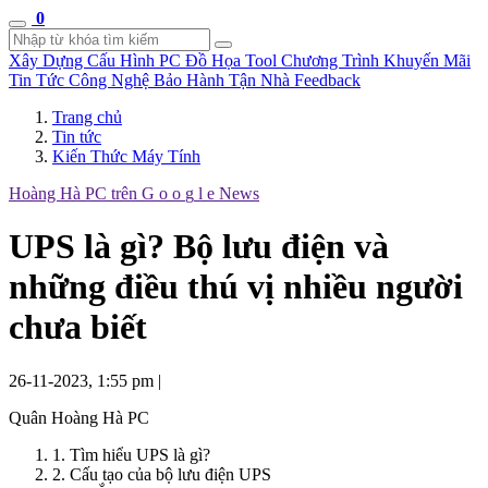
0
Xây Dựng Cấu Hình
PC Đồ Họa Tool
Chương Trình Khuyến Mãi
Tin Tức Công Nghệ
Bảo Hành Tận Nhà
Feedback
Trang chủ
Tin tức
Kiến Thức Máy Tính
Hoàng Hà PC trên
G
o
o
g
l
e
News
UPS là gì? Bộ lưu điện và
những điều thú vị nhiều người
chưa biết
26-11-2023, 1:55 pm
|
Quân Hoàng Hà PC
1. Tìm hiểu UPS là gì?
2. Cấu tạo của bộ lưu điện UPS