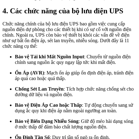
4. Các chức năng của bộ lưu điện UPS
Chức năng chính của bộ lưu điện UPS bao gồm việc cung cấp
nguồn điện dự phòng cho các thiết bị khi có sự cố với nguồn điện
chính. Ngoài ra, UPS còn bảo vệ thiết bị khỏi các vấn đề về điện
như sự bất ổn điện áp, sét lan truyền, nhiễu sóng. Dưới đây là 11
chức năng cụ thể:
Bảo vệ Tải khi Mất Nguồn Input
: Chuyển từ nguồn điện
chính sang nguồn ắc quy ngay lập tức khi mất điện.
Ổn Áp (AVR)
: Mạch ổn áp giúp ổn định điện áp, tránh điện
áp quá cao hoặc quá thấp.
Chống Sét Lan Truyền
: Tích hợp chức năng chống sét cho
đường dữ liệu và nguồn điện.
Bảo vệ Điện Áp Cao hoặc Thấp
: Tự động chuyển sang sử
dụng ắc quy khi điện áp nằm ngoài ngưỡng an toàn.
Bảo vệ Biến Dạng Nhiễu Sóng
: Giữ độ méo hài dạng sóng
ở mức thấp để đảm bảo chất lượng nguồn điện.
Ổn Định Tần Số
: Duy trì tần số ngõ ra ổn định.