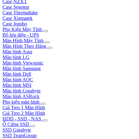
Case NZXT
Case Segotep
Case Thermaltake
Case Xigmatek
Case Jonsbo
Phụ Kiện Máy Tính
Bộ lưu điện - UPS
Màn Hình Máy Tính
Màn Hình Theo Hãng
Màn hình Asus
Màn hình LG
Màn hình Viewsonic
Màn hình Samsung
Màn hình Dell
Màn hình AOC
Màn hình MSI
Màn hình Gigabyte
Màn hình ASRock
Phụ kiện màn hình
Giá Treo 1 Màn Hình
Giá Treo 2 Màn Hình
HDD - SSD - NAS
Ổ Cứng SSD
SSD Gigabyte
SSD TeamGroup