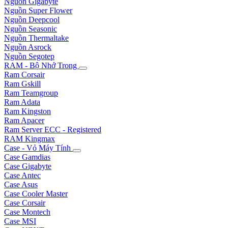
Nguồn Gigabyte
Nguồn Super Flower
Nguồn Deepcool
Nguồn Seasonic
Nguồn Thermaltake
Nguồn Asrock
Nguồn Segotep
RAM - Bộ Nhớ Trong
Ram Corsair
Ram Gskill
Ram Teamgroup
Ram Adata
Ram Kingston
Ram Apacer
Ram Server ECC - Registered
RAM Kingmax
Case - Vỏ Máy Tính
Case Gamdias
Case Gigabyte
Case Antec
Case Asus
Case Cooler Master
Case Corsair
Case Montech
Case MSI