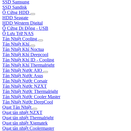
SSD Samsung
SSD Sandisk
Ổ Cứng HDD
HDD Seagate
HDD Western Digital
Ổ Cứng Di Động - USB
Ổ Lưu Trữ NAS
Tản Nhiệt Cooling
Tản Nhiệt Khí
Tản Nhiệt Khí Noctua
Tản Nhiệt Khí Deepcool
Tản Nhiệt Khí ID - Cooling
Tản Nhiệt Khí Thermalright
Tản Nhiệt Nước AIO
Tản Nhiệt Nước Asus
Tản Nhiệt Nước Corsair
Tản Nhiệt Nước NZXT
Tản Nhiệt Nước Thermalright
Tản Nhiệt Nước Cooler Master
Tản Nhiệt Nước DeepCool
Quạt Tản Nhiệt
Quạt tản nhiệt NZXT
Quạt tản nhiệt Thermalright
Quạt tản nhiệt Xigmatek
Quạt tản nhiệt Coolermaster