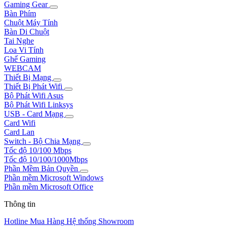
Gaming Gear
Bàn Phím
Chuột Máy Tính
Bàn Di Chuột
Tai Nghe
Loa Vi Tính
Ghế Gaming
WEBCAM
Thiết Bị Mạng
Thiết Bị Phát Wifi
Bộ Phát Wifi Asus
Bộ Phát Wifi Linksys
USB - Card Mạng
Card Wifi
Card Lan
Switch - Bộ Chia Mạng
Tốc độ 10/100 Mbps
Tốc độ 10/100/1000Mbps
Phần Mềm Bản Quyền
Phần mềm Microsoft Windows
Phần mềm Microsoft Office
Thông tin
Hotline Mua Hàng
Hệ thống Showroom