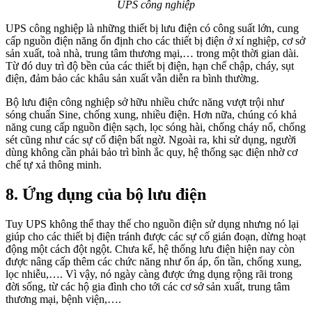
UPS công nghiệp
UPS công nghiệp là những thiết bị lưu điện có công suất lớn, cung
cấp nguồn điện năng ổn định cho các thiết bị điện ở xí nghiệp, cơ sở
sản xuất, toà nhà, trung tâm thương mại,… trong một thời gian dài.
Từ đó duy trì độ bền của các thiết bị điện, hạn chế chập, cháy, sụt
điện, đảm bảo các khâu sản xuất vẫn diễn ra bình thường.
Bộ lưu điện công nghiệp sở hữu nhiều chức năng vượt trội như
sóng chuẩn Sine, chống xung, nhiều điện. Hơn nữa, chúng có khả
năng cung cấp nguồn điện sạch, lọc sóng hài, chống cháy nổ, chống
sét cũng như các sự cố điện bất ngờ. Ngoài ra, khi sử dụng, người
dùng không cần phải bảo trì bình ắc quy, hệ thống sạc điện nhờ cơ
chế tự xả thông minh.
8. Ứng dụng của bộ lưu điện
Tuy UPS không thể thay thế cho nguồn điện sử dụng nhưng nó lại
giúp cho các thiết bị điện tránh được các sự cố gián đoạn, dừng hoạt
động một cách đột ngột. Chưa kể, hệ thống lưu điện hiện nay còn
được nâng cấp thêm các chức năng như ổn áp, ổn tần, chống xung,
lọc nhiễu,…. Vì vậy, nó ngày càng được ứng dụng rộng rãi trong
đời sống, từ các hộ gia đình cho tới các cơ sở sản xuất, trung tâm
thương mại, bệnh viện,….