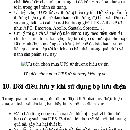
chất liệu chắc chắn nhằm mang lại độ bền cao cũng như sự an
toàn trong quá trình sử dụng.
Ưu tiện chọn UPS từ các thương hiệu uy tín: Bởi sản phẩm từ
thương hiệu uy tín sẽ đảm bảo chất lượng, độ bền và hiệu suất
sử dụng. Một số cái tên nổi bật trong giới UPS có thể kể tới
như: APC, Emerson, Apollo, Santak, Sorotec,.…
Chú ý tới giá cả và chế độ bảo hành: Tuỳ theo điều kiện tài
chính của mình mà bạn chọn bộ lưu điện có mức giá phù hợp.
Bên cạnh đó, bạn cũng cần lưu ý tới chế độ bảo hành vì nó
liên quan trực tiếp tới lợi ích của bản thân trong quá trình vận
hành sản phẩm sau này.
Ưu tiên chọn mua UPS từ thương hiệu uy tín
10. Đôi điều lưu ý khi sử dụng bộ lưu điện
Trong quá trình sử dụng, để bộ lưu điện UPS phát huy được hiệu
quả, an toàn và bền lâu, bạn hãy lưu ý một số điểm sau:
Đảm bảo tổng công suất của các thiết bị ngoại vi luôn nhỏ
hơn công suất của UPS. Bởi nếu lớn hơn sẽ dẫn tới tình trạng
quá tải, gây hư hại thiết bị.
Sạc đầy ắc quy bộ lưu điện trước lần sử dụng đầu tiên theo