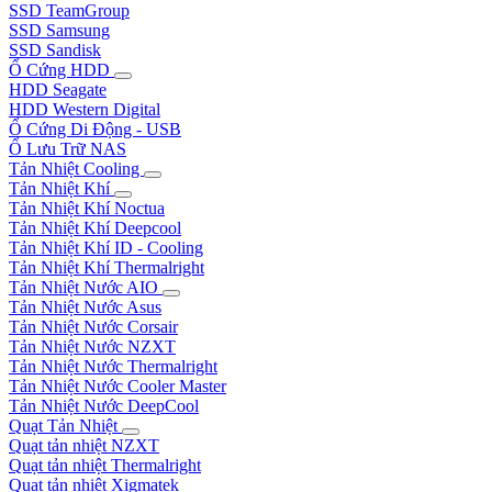
SSD TeamGroup
SSD Samsung
SSD Sandisk
Ổ Cứng HDD
HDD Seagate
HDD Western Digital
Ổ Cứng Di Động - USB
Ổ Lưu Trữ NAS
Tản Nhiệt Cooling
Tản Nhiệt Khí
Tản Nhiệt Khí Noctua
Tản Nhiệt Khí Deepcool
Tản Nhiệt Khí ID - Cooling
Tản Nhiệt Khí Thermalright
Tản Nhiệt Nước AIO
Tản Nhiệt Nước Asus
Tản Nhiệt Nước Corsair
Tản Nhiệt Nước NZXT
Tản Nhiệt Nước Thermalright
Tản Nhiệt Nước Cooler Master
Tản Nhiệt Nước DeepCool
Quạt Tản Nhiệt
Quạt tản nhiệt NZXT
Quạt tản nhiệt Thermalright
Quạt tản nhiệt Xigmatek