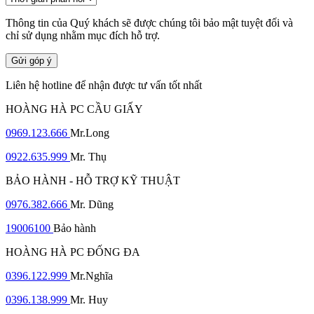
Thông tin của Quý khách sẽ được chúng tôi bảo mật tuyệt đối và
chỉ sử dụng nhằm mục đích hỗ trợ.
Gửi góp ý
Liên hệ hotline để nhận được tư vấn tốt nhất
HOÀNG HÀ PC CẦU GIẤY
0969.123.666
Mr.Long
0922.635.999
Mr. Thụ
BẢO HÀNH - HỖ TRỢ KỸ THUẬT
0976.382.666
Mr. Dũng
19006100
Bảo hành
HOÀNG HÀ PC ĐỐNG ĐA
0396.122.999
Mr.Nghĩa
0396.138.999
Mr. Huy