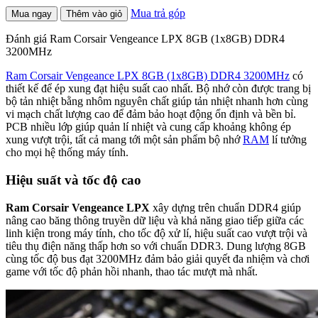
Mua trả góp
Mua ngay
Thêm vào giỏ
Đánh giá Ram Corsair Vengeance LPX 8GB (1x8GB) DDR4
3200MHz
Ram Corsair Vengeance LPX 8GB (1x8GB) DDR4 3200MHz
có
thiết kế để ép xung đạt hiệu suất cao nhất. Bộ nhớ còn được trang bị
bộ tản nhiệt bằng nhôm nguyên chất giúp tản nhiệt nhanh hơn cùng
vi mạch chất lượng cao để đảm bảo hoạt động ổn định và bền bỉ.
PCB nhiều lớp giúp quản lí nhiệt và cung cấp khoảng không ép
xung vượt trội, tất cả mang tới một sản phẩm bộ nhớ
RAM
lí tưởng
cho mọi hệ thống máy tính.
Hiệu suất và tốc độ cao
Ram Corsair Vengeance LPX
xây dựng trên chuẩn DDR4 giúp
nâng cao băng thông truyền dữ liệu và khả năng giao tiếp giữa các
linh kiện trong máy tính, cho tốc độ xử lí, hiệu suất cao vượt trội và
tiêu thụ điện năng thấp hơn so với chuẩn DDR3. Dung lượng 8GB
cùng tốc độ bus đạt 3200MHz đảm bảo giải quyết đa nhiệm và chơi
game với tốc độ phản hồi nhanh, thao tác mượt mà nhất.