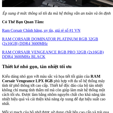
Ép xung ở mức thông số tối đa mà hệ thống vẫn an toàn và ổn định
Có Thể Bạn Quan Tâm:
Ram Corsair Chính hãng, uy tín, giá rẻ số #1 VN
RAM CORSAIR DOMINATOR PLATINUM RGB 32GB
(2x16GB) DDR4 3600MHz
RAM CORSAIR VENGEANCE RGB PRO 32GB (2x16GB)
DDR4 3600MHz BLACK
Thiết kế nhỏ gọn, tản nhiệt tối ưu
Kiểu dáng nhỏ gọn với màu sắc và họa tiết tối giản của
RAM
Corsair Vengeance LPX 8GB
phù hợp với đa số hệ thống máy
tính từ phổ thông tới cao cấp. Thiết kế độc đáo của bộ tản nhiệt
không chỉ mang tính thẩm mĩ mà còn giúp làm mát hệ thống một
cách tối ưu. Được làm bằng nhôm nguyên chất cho khả năng tản
nhiệt hiệu quả và cải thiện khả năng ép xung để đạt hiệu suất cao
nhất.
Mỗi vi mạch của bộ nhớ được sử dụng chất liệu cao cấp và trải qua