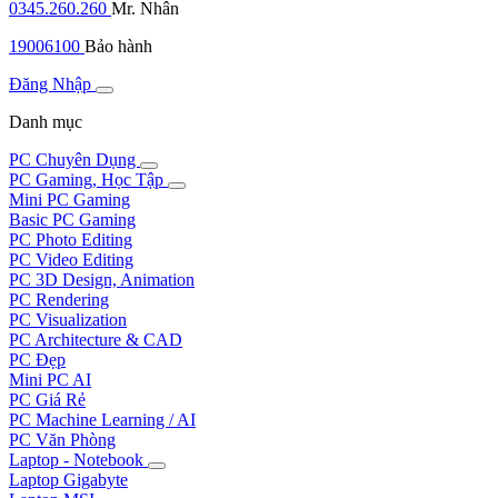
0345.260.260
Mr. Nhân
19006100
Bảo hành
Đăng Nhập
Danh mục
PC Chuyên Dụng
PC Gaming, Học Tập
Mini PC Gaming
Basic PC Gaming
PC Photo Editing
PC Video Editing
PC 3D Design, Animation
PC Rendering
PC Visualization
PC Architecture & CAD
PC Đẹp
Mini PC AI
PC Giá Rẻ
PC Machine Learning / AI
PC Văn Phòng
Laptop - Notebook
Laptop Gigabyte