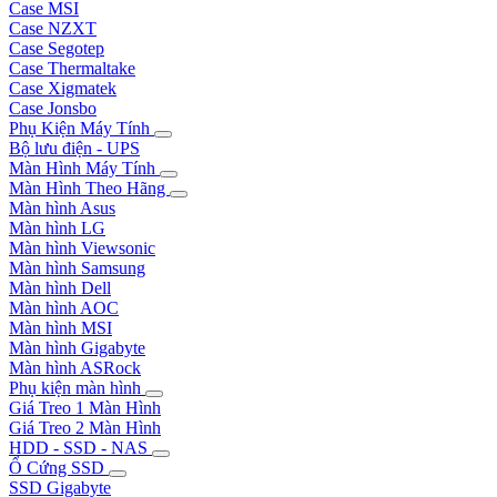
Case MSI
Case NZXT
Case Segotep
Case Thermaltake
Case Xigmatek
Case Jonsbo
Phụ Kiện Máy Tính
Bộ lưu điện - UPS
Màn Hình Máy Tính
Màn Hình Theo Hãng
Màn hình Asus
Màn hình LG
Màn hình Viewsonic
Màn hình Samsung
Màn hình Dell
Màn hình AOC
Màn hình MSI
Màn hình Gigabyte
Màn hình ASRock
Phụ kiện màn hình
Giá Treo 1 Màn Hình
Giá Treo 2 Màn Hình
HDD - SSD - NAS
Ổ Cứng SSD
SSD Gigabyte