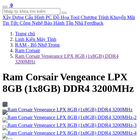
0
Xây Dựng Cấu Hình
PC Đồ Họa Tool
Chương Trình Khuyến Mãi
Tin Tức Công Nghệ
Bảo Hành Tận Nhà
Feedback
Trang chủ
Linh Kiện Máy Tính
RAM - Bộ Nhớ Trong
Ram Corsair
Ram Corsair Vengeance LPX 8GB (1x8GB) DDR4
3200MHz
Ram Corsair Vengeance LPX
8GB (1x8GB) DDR4 3200MHz