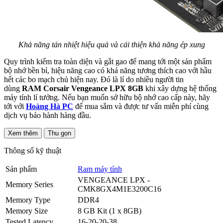
Khả năng tản nhiệt hiệu quả và cải thiện khả năng ép xung
Quy trình kiểm tra toàn diện và gắt gao để mang tới một sản phẩm
bộ nhớ bền bỉ, hiệu năng cao có khả năng tương thích cao với hầu
hết các bo mạch chủ hiện nay. Đó là lí do nhiều người tin
dùng
RAM Corsair Vengeance LPX 8GB
khi xây dựng hệ thống
máy tính lí tưởng. Nếu bạn muốn sở hữu bộ nhớ cao cấp này, hãy
tới với
Hoàng Hà PC
để mua sắm và được tư vấn miễn phí cùng
dịch vụ bảo hành hàng đầu.
Xem thêm
Thu gọn
Thông số kỹ thuật
Sản phẩm
Ram máy tính
VENGEANCE LPX -
Memory Series
CMK8GX4M1E3200C16
Memory Type
DDR4
Memory Size
8 GB Kit (1 x 8GB)
Tested Latency
16-20-20-38