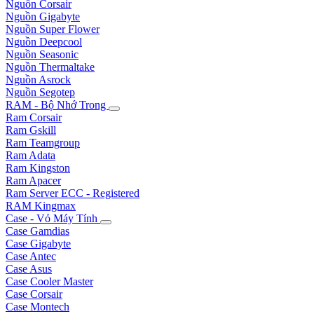
Nguồn Corsair
Nguồn Gigabyte
Nguồn Super Flower
Nguồn Deepcool
Nguồn Seasonic
Nguồn Thermaltake
Nguồn Asrock
Nguồn Segotep
RAM - Bộ Nhớ Trong
Ram Corsair
Ram Gskill
Ram Teamgroup
Ram Adata
Ram Kingston
Ram Apacer
Ram Server ECC - Registered
RAM Kingmax
Case - Vỏ Máy Tính
Case Gamdias
Case Gigabyte
Case Antec
Case Asus
Case Cooler Master
Case Corsair
Case Montech