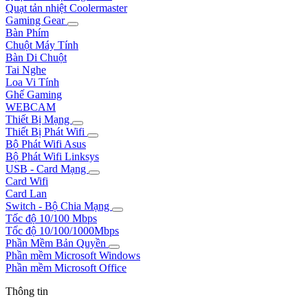
Quạt tản nhiệt Coolermaster
Gaming Gear
Bàn Phím
Chuột Máy Tính
Bàn Di Chuột
Tai Nghe
Loa Vi Tính
Ghế Gaming
WEBCAM
Thiết Bị Mạng
Thiết Bị Phát Wifi
Bộ Phát Wifi Asus
Bộ Phát Wifi Linksys
USB - Card Mạng
Card Wifi
Card Lan
Switch - Bộ Chia Mạng
Tốc độ 10/100 Mbps
Tốc độ 10/100/1000Mbps
Phần Mềm Bản Quyền
Phần mềm Microsoft Windows
Phần mềm Microsoft Office
Thông tin