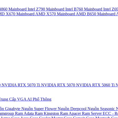
 B860
Mainboard Intel Z790
Mainboard Intel B760
Mainboard Intel Z6
AMD X670
Mainboard AMD X570
Mainboard AMD B650
Mainboar
0
NVIDIA RTX 5070 Ti
NVIDIA RTX 5070
NVIDIA RTX 5060 Ti
N
rung Cấp
VGA AI Phổ Thông
ồn Gigabyte
Nguồn Super Flower
Nguồn Deepcool
Nguồn Seasonic
N
amgroup
Ram Adata
Ram Kingston
Ram Apacer
Ram Server ECC - R