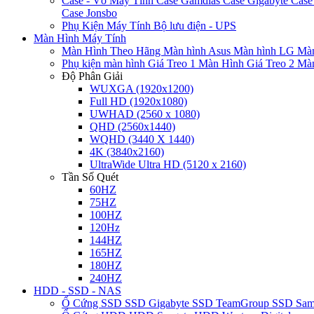
Case - Vỏ Máy Tính
Case Gamdias
Case Gigabyte
Case
Case Jonsbo
Phụ Kiện Máy Tính
Bộ lưu điện - UPS
Màn Hình Máy Tính
Màn Hình Theo Hãng
Màn hình Asus
Màn hình LG
Màn
Phụ kiện màn hình
Giá Treo 1 Màn Hình
Giá Treo 2 Mà
Độ Phân Giải
WUXGA (1920x1200)
Full HD (1920x1080)
UWHAD (2560 x 1080)
QHD (2560x1440)
WQHD (3440 X 1440)
4K (3840x2160)
UltraWide Ultra HD (5120 x 2160)
Tần Số Quét
60HZ
75HZ
100HZ
120Hz
144HZ
165HZ
180HZ
240HZ
HDD - SSD - NAS
Ổ Cứng SSD
SSD Gigabyte
SSD TeamGroup
SSD Sa