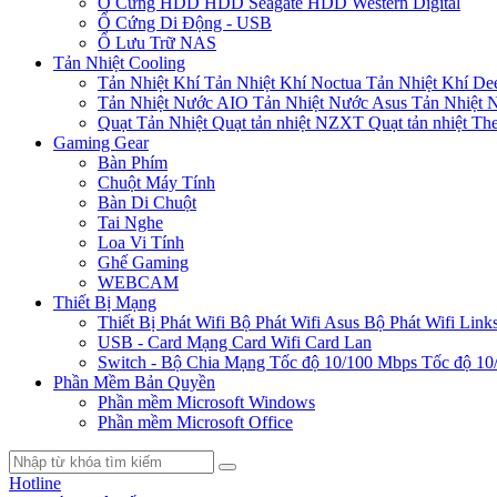
Ổ Cứng HDD
HDD Seagate
HDD Western Digital
Ổ Cứng Di Động - USB
Ổ Lưu Trữ NAS
Tản Nhiệt Cooling
Tản Nhiệt Khí
Tản Nhiệt Khí Noctua
Tản Nhiệt Khí De
Tản Nhiệt Nước AIO
Tản Nhiệt Nước Asus
Tản Nhiệt 
Quạt Tản Nhiệt
Quạt tản nhiệt NZXT
Quạt tản nhiệt Th
Gaming Gear
Bàn Phím
Chuột Máy Tính
Bàn Di Chuột
Tai Nghe
Loa Vi Tính
Ghế Gaming
WEBCAM
Thiết Bị Mạng
Thiết Bị Phát Wifi
Bộ Phát Wifi Asus
Bộ Phát Wifi Link
USB - Card Mạng
Card Wifi
Card Lan
Switch - Bộ Chia Mạng
Tốc độ 10/100 Mbps
Tốc độ 10
Phần Mềm Bản Quyền
Phần mềm Microsoft Windows
Phần mềm Microsoft Office
Hotline