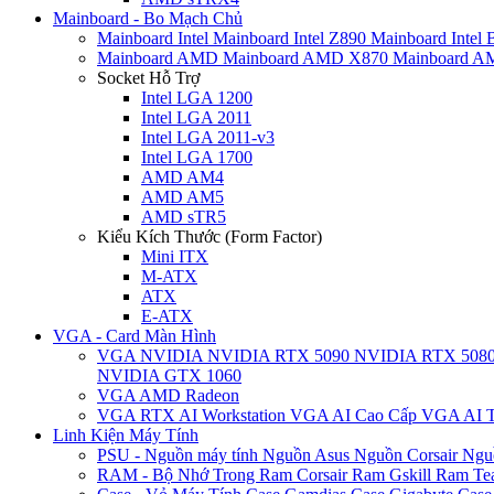
Mainboard - Bo Mạch Chủ
Mainboard Intel
Mainboard Intel Z890
Mainboard Intel
Mainboard AMD
Mainboard AMD X870
Mainboard 
Socket Hỗ Trợ
Intel LGA 1200
Intel LGA 2011
Intel LGA 2011-v3
Intel LGA 1700
AMD AM4
AMD AM5
AMD sTR5
Kiểu Kích Thước (Form Factor)
Mini ITX
M-ATX
ATX
E-ATX
VGA - Card Màn Hình
VGA NVIDIA
NVIDIA RTX 5090
NVIDIA RTX 508
NVIDIA GTX 1060
VGA AMD Radeon
VGA RTX AI Workstation
VGA AI Cao Cấp
VGA AI T
Linh Kiện Máy Tính
PSU - Nguồn máy tính
Nguồn Asus
Nguồn Corsair
Ngu
RAM - Bộ Nhớ Trong
Ram Corsair
Ram Gskill
Ram Te