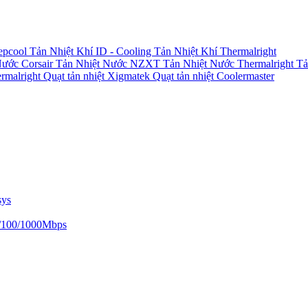
epcool
Tản Nhiệt Khí ID - Cooling
Tản Nhiệt Khí Thermalright
Nước Corsair
Tản Nhiệt Nước NZXT
Tản Nhiệt Nước Thermalright
Tả
ermalright
Quạt tản nhiệt Xigmatek
Quạt tản nhiệt Coolermaster
sys
/100/1000Mbps