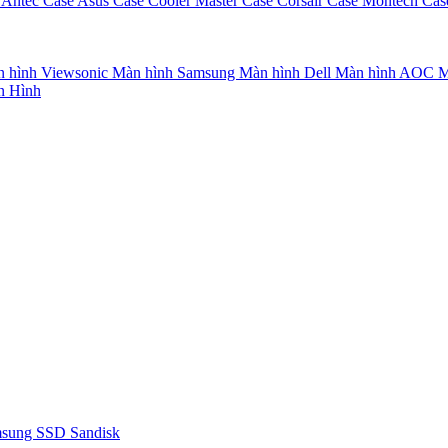
 Antec
Case Asus
Case Cooler Master
Case Corsair
Case Montech
Cas
 hình Viewsonic
Màn hình Samsung
Màn hình Dell
Màn hình AOC
M
n Hình
msung
SSD Sandisk