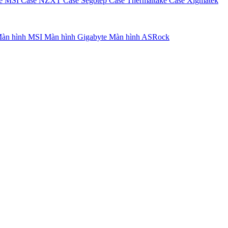
e MSI
Case NZXT
Case Segotep
Case Thermaltake
Case Xigmatek
àn hình MSI
Màn hình Gigabyte
Màn hình ASRock