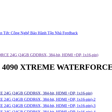
in Tức Công Nghệ
Bảo Hành Tận Nhà
Feedback
24G (24GB GDDR6X, 384-bit, HDMI +DP, 1x16-pin)
090 XTREME WATERFORCE 24