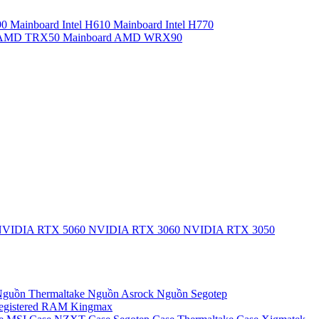
90
Mainboard Intel H610
Mainboard Intel H770
d AMD TRX50
Mainboard AMD WRX90
VIDIA RTX 5060
NVIDIA RTX 3060
NVIDIA RTX 3050
guồn Thermaltake
Nguồn Asrock
Nguồn Segotep
egistered
RAM Kingmax