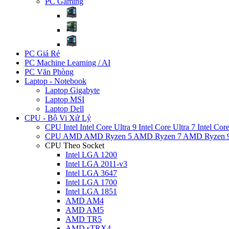
PC Gaming
PC Giá Rẻ
PC Machine Learning / AI
PC Văn Phòng
Laptop - Notebook
Laptop Gigabyte
Laptop MSI
Laptop Dell
CPU - Bộ Vi Xử Lý
CPU Intel
Intel Core Ultra 9
Intel Core Ultra 7
Intel Cor
CPU AMD
AMD Ryzen 5
AMD Ryzen 7
AMD Ryzen 
CPU Theo Socket
Intel LGA 1200
Intel LGA 2011-v3
Intel LGA 3647
Intel LGA 1700
Intel LGA 1851
AMD AM4
AMD AM5
AMD TR5
AMD sTRX4