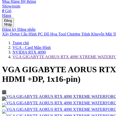
Mua Hàng
Hệ thống
Showroom
0
Giỏ
Hàng
Đăng
Nhập
Đăng ký
Đăng nhập
Xây Dựng Cấu Hình
PC Đồ Họa Tool
Chương Trình Khuyến Mãi
T
Trang chủ
VGA - Card Màn Hình
NVIDIA RTX 4090
VGA GIGABYTE AORUS RTX 4090 XTREME WATERFORCE 
VGA GIGABYTE AORUS RTX 4
HDMI +DP, 1x16-pin)