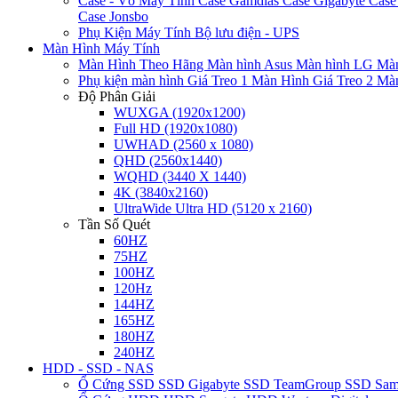
Case - Vỏ Máy Tính
Case Gamdias
Case Gigabyte
Case
Case Jonsbo
Phụ Kiện Máy Tính
Bộ lưu điện - UPS
Màn Hình Máy Tính
Màn Hình Theo Hãng
Màn hình Asus
Màn hình LG
Màn
Phụ kiện màn hình
Giá Treo 1 Màn Hình
Giá Treo 2 Mà
Độ Phân Giải
WUXGA (1920x1200)
Full HD (1920x1080)
UWHAD (2560 x 1080)
QHD (2560x1440)
WQHD (3440 X 1440)
4K (3840x2160)
UltraWide Ultra HD (5120 x 2160)
Tần Số Quét
60HZ
75HZ
100HZ
120Hz
144HZ
165HZ
180HZ
240HZ
HDD - SSD - NAS
Ổ Cứng SSD
SSD Gigabyte
SSD TeamGroup
SSD Sa