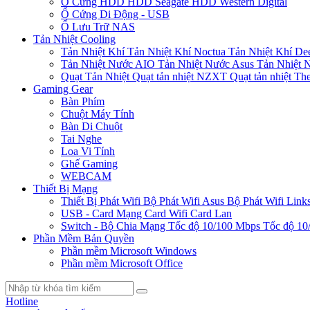
Ổ Cứng HDD
HDD Seagate
HDD Western Digital
Ổ Cứng Di Động - USB
Ổ Lưu Trữ NAS
Tản Nhiệt Cooling
Tản Nhiệt Khí
Tản Nhiệt Khí Noctua
Tản Nhiệt Khí De
Tản Nhiệt Nước AIO
Tản Nhiệt Nước Asus
Tản Nhiệt 
Quạt Tản Nhiệt
Quạt tản nhiệt NZXT
Quạt tản nhiệt Th
Gaming Gear
Bàn Phím
Chuột Máy Tính
Bàn Di Chuột
Tai Nghe
Loa Vi Tính
Ghế Gaming
WEBCAM
Thiết Bị Mạng
Thiết Bị Phát Wifi
Bộ Phát Wifi Asus
Bộ Phát Wifi Link
USB - Card Mạng
Card Wifi
Card Lan
Switch - Bộ Chia Mạng
Tốc độ 10/100 Mbps
Tốc độ 10
Phần Mềm Bản Quyền
Phần mềm Microsoft Windows
Phần mềm Microsoft Office
Hotline