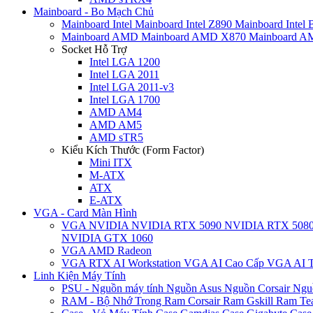
Mainboard - Bo Mạch Chủ
Mainboard Intel
Mainboard Intel Z890
Mainboard Intel
Mainboard AMD
Mainboard AMD X870
Mainboard 
Socket Hỗ Trợ
Intel LGA 1200
Intel LGA 2011
Intel LGA 2011-v3
Intel LGA 1700
AMD AM4
AMD AM5
AMD sTR5
Kiểu Kích Thước (Form Factor)
Mini ITX
M-ATX
ATX
E-ATX
VGA - Card Màn Hình
VGA NVIDIA
NVIDIA RTX 5090
NVIDIA RTX 508
NVIDIA GTX 1060
VGA AMD Radeon
VGA RTX AI Workstation
VGA AI Cao Cấp
VGA AI T
Linh Kiện Máy Tính
PSU - Nguồn máy tính
Nguồn Asus
Nguồn Corsair
Ngu
RAM - Bộ Nhớ Trong
Ram Corsair
Ram Gskill
Ram Te