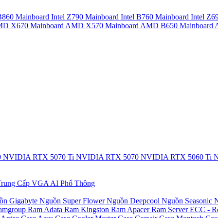
 B860
Mainboard Intel Z790
Mainboard Intel B760
Mainboard Intel Z6
AMD X670
Mainboard AMD X570
Mainboard AMD B650
Mainboar
0
NVIDIA RTX 5070 Ti
NVIDIA RTX 5070
NVIDIA RTX 5060 Ti
N
rung Cấp
VGA AI Phổ Thông
ồn Gigabyte
Nguồn Super Flower
Nguồn Deepcool
Nguồn Seasonic
N
amgroup
Ram Adata
Ram Kingston
Ram Apacer
Ram Server ECC - R