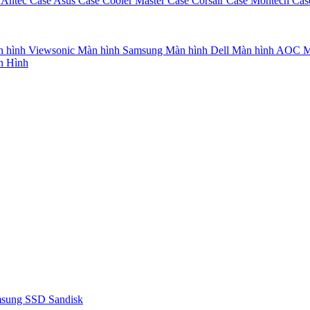
 Antec
Case Asus
Case Cooler Master
Case Corsair
Case Montech
Cas
 hình Viewsonic
Màn hình Samsung
Màn hình Dell
Màn hình AOC
M
n Hình
msung
SSD Sandisk