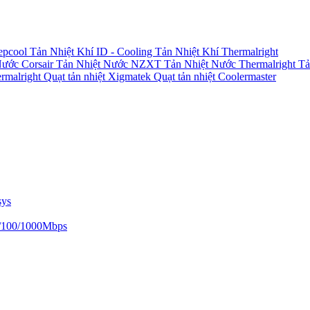
epcool
Tản Nhiệt Khí ID - Cooling
Tản Nhiệt Khí Thermalright
Nước Corsair
Tản Nhiệt Nước NZXT
Tản Nhiệt Nước Thermalright
Tả
ermalright
Quạt tản nhiệt Xigmatek
Quạt tản nhiệt Coolermaster
sys
/100/1000Mbps