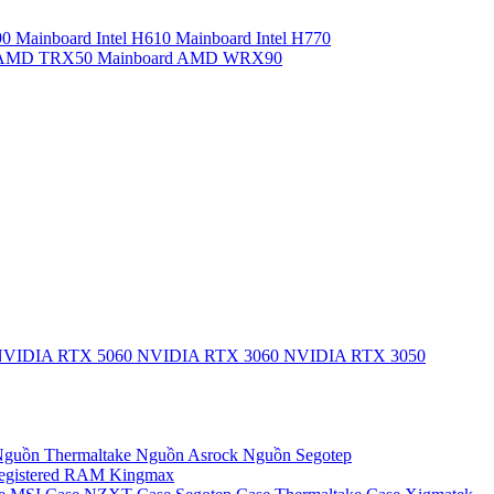
90
Mainboard Intel H610
Mainboard Intel H770
d AMD TRX50
Mainboard AMD WRX90
VIDIA RTX 5060
NVIDIA RTX 3060
NVIDIA RTX 3050
guồn Thermaltake
Nguồn Asrock
Nguồn Segotep
egistered
RAM Kingmax