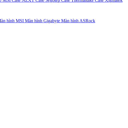
e MSI
Case NZXT
Case Segotep
Case Thermaltake
Case Xigmatek
àn hình MSI
Màn hình Gigabyte
Màn hình ASRock