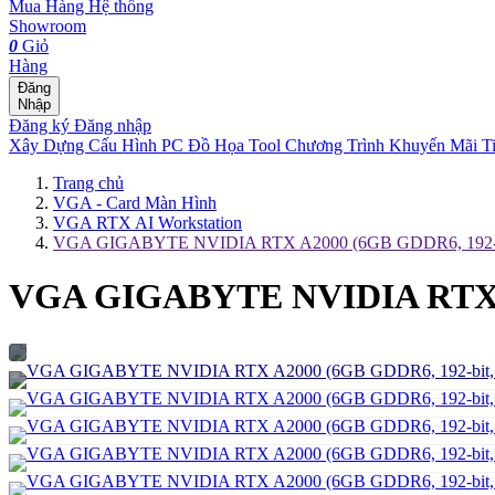
Mua Hàng
Hệ thống
Showroom
0
Giỏ
Hàng
Đăng
Nhập
Đăng ký
Đăng nhập
Xây Dựng Cấu Hình
PC Đồ Họa Tool
Chương Trình Khuyến Mãi
T
Trang chủ
VGA - Card Màn Hình
VGA RTX AI Workstation
VGA GIGABYTE NVIDIA RTX A2000 (6GB GDDR6, 192-b
VGA GIGABYTE NVIDIA RTX A