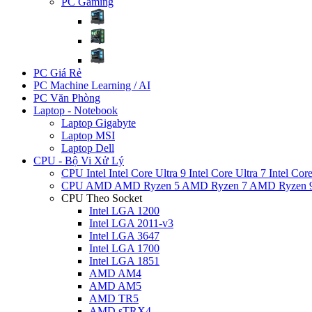
PC Gaming
PC Giá Rẻ
PC Machine Learning / AI
PC Văn Phòng
Laptop - Notebook
Laptop Gigabyte
Laptop MSI
Laptop Dell
CPU - Bộ Vi Xử Lý
CPU Intel
Intel Core Ultra 9
Intel Core Ultra 7
Intel Cor
CPU AMD
AMD Ryzen 5
AMD Ryzen 7
AMD Ryzen 
CPU Theo Socket
Intel LGA 1200
Intel LGA 2011-v3
Intel LGA 3647
Intel LGA 1700
Intel LGA 1851
AMD AM4
AMD AM5
AMD TR5
AMD sTRX4