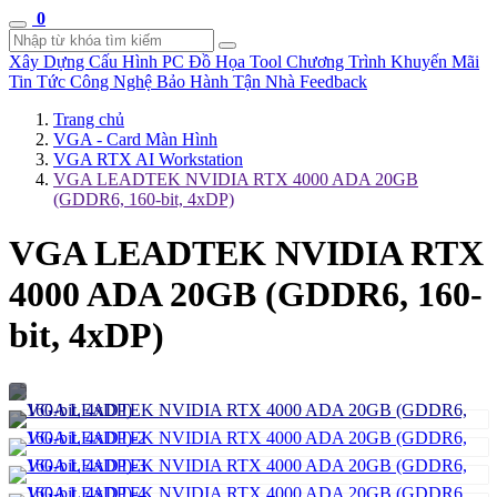
0
Xây Dựng Cấu Hình
PC Đồ Họa Tool
Chương Trình Khuyến Mãi
Tin Tức Công Nghệ
Bảo Hành Tận Nhà
Feedback
Trang chủ
VGA - Card Màn Hình
VGA RTX AI Workstation
VGA LEADTEK NVIDIA RTX 4000 ADA 20GB
(GDDR6, 160-bit, 4xDP)
VGA LEADTEK NVIDIA RTX
4000 ADA 20GB (GDDR6, 160-
bit, 4xDP)