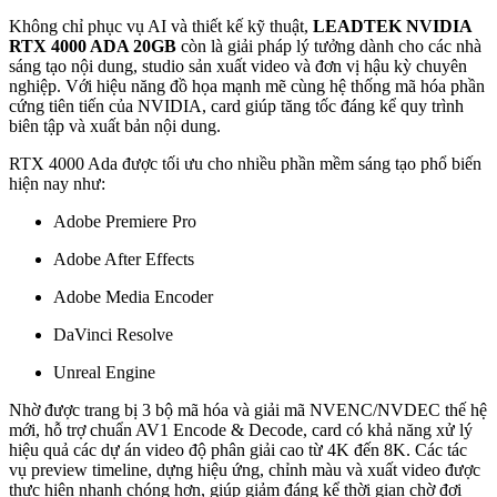
Không chỉ phục vụ AI và thiết kế kỹ thuật,
LEADTEK NVIDIA
RTX 4000 ADA 20GB
còn là giải pháp lý tưởng dành cho các nhà
sáng tạo nội dung, studio sản xuất video và đơn vị hậu kỳ chuyên
nghiệp. Với hiệu năng đồ họa mạnh mẽ cùng hệ thống mã hóa phần
cứng tiên tiến của NVIDIA, card giúp tăng tốc đáng kể quy trình
biên tập và xuất bản nội dung.
RTX 4000 Ada được tối ưu cho nhiều phần mềm sáng tạo phổ biến
hiện nay như:
Adobe Premiere Pro
Adobe After Effects
Adobe Media Encoder
DaVinci Resolve
Unreal Engine
Nhờ được trang bị 3 bộ mã hóa và giải mã NVENC/NVDEC thế hệ
mới, hỗ trợ chuẩn AV1 Encode & Decode, card có khả năng xử lý
hiệu quả các dự án video độ phân giải cao từ 4K đến 8K. Các tác
vụ preview timeline, dựng hiệu ứng, chỉnh màu và xuất video được
thực hiện nhanh chóng hơn, giúp giảm đáng kể thời gian chờ đợi