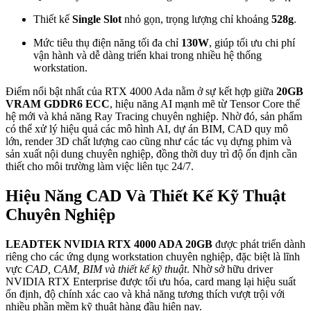
Thiết kế
Single Slot
nhỏ gọn, trọng lượng chỉ khoảng
528g
.
Mức tiêu thụ điện năng tối đa chỉ
130W
, giúp tối ưu chi phí
vận hành và dễ dàng triển khai trong nhiều hệ thống
workstation.
Điểm nổi bật nhất của RTX 4000 Ada nằm ở sự kết hợp giữa
20GB
VRAM GDDR6 ECC
, hiệu năng AI mạnh mẽ từ Tensor Core thế
hệ mới và khả năng Ray Tracing chuyên nghiệp. Nhờ đó, sản phẩm
có thể xử lý hiệu quả các mô hình AI, dự án BIM, CAD quy mô
lớn, render 3D chất lượng cao cũng như các tác vụ dựng phim và
sản xuất nội dung chuyên nghiệp, đồng thời duy trì độ ổn định cần
thiết cho môi trường làm việc liên tục 24/7.
Hiệu Năng CAD Và Thiết Kế Kỹ Thuật
Chuyên Nghiệp
LEADTEK NVIDIA RTX 4000 ADA 20GB
được phát triển dành
riêng cho các ứng dụng workstation chuyên nghiệp, đặc biệt là lĩnh
vực
CAD, CAM, BIM và thiết kế kỹ thuật
. Nhờ sở hữu driver
NVIDIA RTX Enterprise được tối ưu hóa, card mang lại hiệu suất
ổn định, độ chính xác cao và khả năng tương thích vượt trội với
nhiều phần mềm kỹ thuật hàng đầu hiện nay.