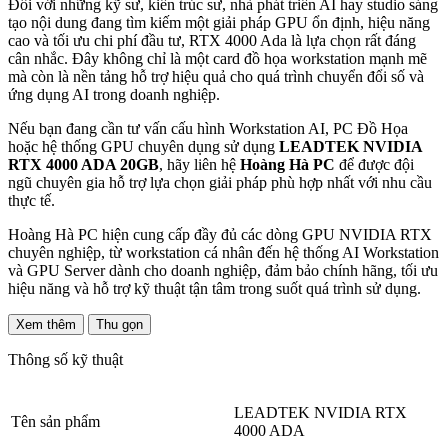
Đối với những kỹ sư, kiến trúc sư, nhà phát triển AI hay studio sáng
tạo nội dung đang tìm kiếm một giải pháp GPU ổn định, hiệu năng
cao và tối ưu chi phí đầu tư, RTX 4000 Ada là lựa chọn rất đáng
cân nhắc. Đây không chỉ là một card đồ họa workstation mạnh mẽ
mà còn là nền tảng hỗ trợ hiệu quả cho quá trình chuyển đổi số và
ứng dụng AI trong doanh nghiệp.
Nếu bạn đang cần tư vấn cấu hình Workstation AI, PC Đồ Họa
hoặc hệ thống GPU chuyên dụng sử dụng
LEADTEK NVIDIA
RTX 4000 ADA 20GB
, hãy liên hệ
Hoàng Hà PC
để được đội
ngũ chuyên gia hỗ trợ lựa chọn giải pháp phù hợp nhất với nhu cầu
thực tế.
Hoàng Hà PC hiện cung cấp đầy đủ các dòng GPU NVIDIA RTX
chuyên nghiệp, từ workstation cá nhân đến hệ thống AI Workstation
và GPU Server dành cho doanh nghiệp, đảm bảo chính hãng, tối ưu
hiệu năng và hỗ trợ kỹ thuật tận tâm trong suốt quá trình sử dụng.
Xem thêm
Thu gọn
Thông số kỹ thuật
LEADTEK NVIDIA RTX
Tên sản phẩm
4000 ADA