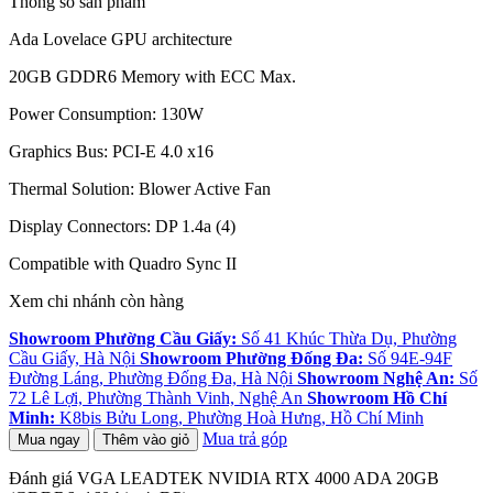
Thông số sản phẩm
Ada Lovelace GPU architecture
20GB GDDR6 Memory with ECC Max.
Power Consumption: 130W
Graphics Bus: PCI-E 4.0 x16
Thermal Solution: Blower Active Fan
Display Connectors: DP 1.4a (4)
Compatible with Quadro Sync II
Xem chi nhánh còn hàng
Showroom Phường Cầu Giấy:
Số 41 Khúc Thừa Dụ, Phường
Cầu Giấy, Hà Nội
Showroom Phường Đống Đa:
Số 94E-94F
Đường Láng, Phường Đống Đa, Hà Nội
Showroom Nghệ An:
Số
72 Lê Lợi, Phường Thành Vinh, Nghệ An
Showroom Hồ Chí
Minh:
K8bis Bửu Long, Phường Hoà Hưng, Hồ Chí Minh
Mua trả góp
Mua ngay
Thêm vào giỏ
Đánh giá VGA LEADTEK NVIDIA RTX 4000 ADA 20GB