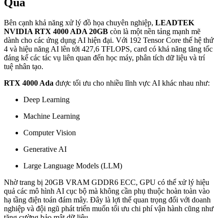
Quả
Bên cạnh khả năng xử lý đồ họa chuyên nghiệp,
LEADTEK
NVIDIA RTX 4000 ADA 20GB
còn là một nền tảng mạnh mẽ
dành cho các ứng dụng AI hiện đại. Với 192 Tensor Core thế hệ thứ
4 và hiệu năng AI lên tới 427,6 TFLOPS, card có khả năng tăng tốc
đáng kể các tác vụ liên quan đến học máy, phân tích dữ liệu và trí
tuệ nhân tạo.
RTX 4000 Ada
được tối ưu cho nhiều lĩnh vực AI khác nhau như:
Deep Learning
Machine Learning
Computer Vision
Generative AI
Large Language Models (LLM)
Nhờ trang bị 20GB VRAM GDDR6 ECC, GPU có thể xử lý hiệu
quả các mô hình AI cục bộ mà không cần phụ thuộc hoàn toàn vào
hạ tầng điện toán đám mây. Đây là lợi thế quan trọng đối với doanh
nghiệp và đội ngũ phát triển muốn tối ưu chi phí vận hành cũng như
tăng cường bảo mật dữ liệu.