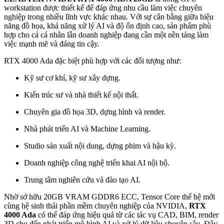
workstation được thiết kế để đáp ứng nhu cầu làm việc chuyên
nghiệp trong nhiều lĩnh vực khác nhau. Với sự cân bằng giữa hiệu
năng đồ họa, khả năng xử lý AI và độ ổn định cao, sản phẩm phù
hợp cho cả cá nhân lẫn doanh nghiệp đang cần một nền tảng làm
việc mạnh mẽ và đáng tin cậy.
RTX 4000 Ada đặc biệt phù hợp với các đối tượng như:
Kỹ sư cơ khí, kỹ sư xây dựng.
Kiến trúc sư và nhà thiết kế nội thất.
Chuyên gia đồ họa 3D, dựng hình và render.
Nhà phát triển AI và Machine Learning.
Studio sản xuất nội dung, dựng phim và hậu kỳ.
Doanh nghiệp công nghệ triển khai AI nội bộ.
Trung tâm nghiên cứu và đào tạo AI.
Nhờ sở hữu 20GB VRAM GDDR6 ECC, Tensor Core thế hệ mới
cùng hệ sinh thái phần mềm chuyên nghiệp của NVIDIA,
RTX
4000 Ada
có thể đáp ứng hiệu quả từ các tác vụ CAD, BIM, render
3D cho đến phát triển mô hình AI và xử lý dữ liệu chuyên sâu. Đây