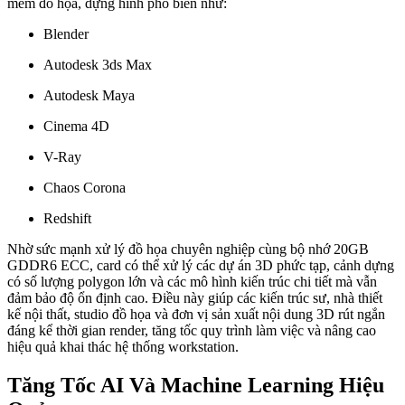
mềm đồ họa, dựng hình phổ biến như:
Blender
Autodesk 3ds Max
Autodesk Maya
Cinema 4D
V-Ray
Chaos Corona
Redshift
Nhờ sức mạnh xử lý đồ họa chuyên nghiệp cùng bộ nhớ 20GB
GDDR6 ECC, card có thể xử lý các dự án 3D phức tạp, cảnh dựng
có số lượng polygon lớn và các mô hình kiến trúc chi tiết mà vẫn
đảm bảo độ ổn định cao. Điều này giúp các kiến trúc sư, nhà thiết
kế nội thất, studio đồ họa và đơn vị sản xuất nội dung 3D rút ngắn
đáng kể thời gian render, tăng tốc quy trình làm việc và nâng cao
hiệu quả khai thác hệ thống workstation.
Tăng Tốc AI Và Machine Learning Hiệu