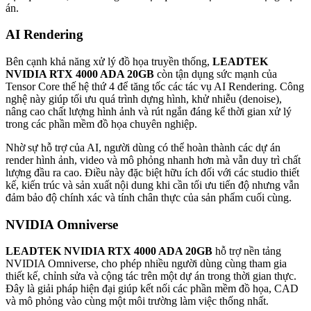
án.
AI Rendering
Bên cạnh khả năng xử lý đồ họa truyền thống,
LEADTEK
NVIDIA RTX 4000 ADA 20GB
còn tận dụng sức mạnh của
Tensor Core thế hệ thứ 4 để tăng tốc các tác vụ AI Rendering. Công
nghệ này giúp tối ưu quá trình dựng hình, khử nhiễu (denoise),
nâng cao chất lượng hình ảnh và rút ngắn đáng kể thời gian xử lý
trong các phần mềm đồ họa chuyên nghiệp.
Nhờ sự hỗ trợ của AI, người dùng có thể hoàn thành các dự án
render hình ảnh, video và mô phỏng nhanh hơn mà vẫn duy trì chất
lượng đầu ra cao. Điều này đặc biệt hữu ích đối với các studio thiết
kế, kiến trúc và sản xuất nội dung khi cần tối ưu tiến độ nhưng vẫn
đảm bảo độ chính xác và tính chân thực của sản phẩm cuối cùng.
NVIDIA Omniverse
LEADTEK NVIDIA RTX 4000 ADA 20GB
hỗ trợ nền tảng
NVIDIA Omniverse, cho phép nhiều người dùng cùng tham gia
thiết kế, chỉnh sửa và cộng tác trên một dự án trong thời gian thực.
Đây là giải pháp hiện đại giúp kết nối các phần mềm đồ họa, CAD
và mô phỏng vào cùng một môi trường làm việc thống nhất.