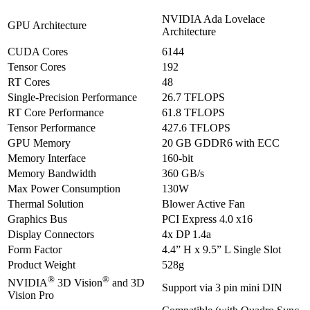
NVIDIA Ada Lovelace
GPU Architecture
Architecture
CUDA Cores
6144
Tensor Cores
192
RT Cores
48
Single-Precision Performance
26.7 TFLOPS
RT Core Performance
61.8 TFLOPS
Tensor Performance
427.6 TFLOPS
GPU Memory
20 GB GDDR6 with ECC
Memory Interface
160-bit
Memory Bandwidth
360 GB/s
Max Power Consumption
130W
Thermal Solution
Blower Active Fan
Graphics Bus
PCI Express 4.0 x16
Display Connectors
4x DP 1.4a
Form Factor
4.4” H x 9.5” L Single Slot
Product Weight
528g
®
®
NVIDIA
3D Vision
and 3D
Support via 3 pin mini DIN
Vision Pro