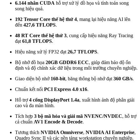
6.144 nhân CUDA
hỗ trợ xử lý đồ họa và tính toán song
song hiệu quả.
192 Tensor Core thế hệ thứ 4
, mang lại hiệu năng AI lên
đến
427,6 TFLOPS
.
48 RT Core thế hệ thứ 3
, cung cấp hiệu năng Ray Tracing
đạt
61,8 TFLOPS
.
Hiệu năng xử lý FP32 đạt
26,7 TFLOPS
.
Bộ nhớ đồ họa
20GB GDDR6 ECC
, giúp đảm bảo độ ổn
định và độ chính xác dữ liệu trong môi trường chuyên nghiệp.
Giao diện bộ nhớ
160-bit
, băng thông bộ nhớ đạt
360 GB/s
.
Chuẩn kết nối
PCI Express 4.0 x16
.
Hỗ trợ
4 cổng DisplayPort 1.4a
, xuất hình ảnh độ phân giải
cao và đa màn hình.
Tích hợp
3 bộ mã hóa và giải mã NVENC/NVDEC
, hỗ trợ
cả chuẩn
AV1 Encode & Decode
.
Tương thích
NVIDIA Omniverse
,
NVIDIA AI Enterprise
,
Quadro Sync II và các nền tảng workstation chuyên nghiệp.