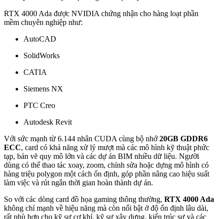
RTX 4000 Ada được NVIDIA chứng nhận cho hàng loạt phần
mềm chuyên nghiệp như:
AutoCAD
SolidWorks
CATIA
Siemens NX
PTC Creo
Autodesk Revit
Với sức mạnh từ 6.144 nhân CUDA cùng bộ nhớ
20GB GDDR6
ECC
, card có khả năng xử lý mượt mà các mô hình kỹ thuật phức
tạp, bản vẽ quy mô lớn và các dự án BIM nhiều dữ liệu. Người
dùng có thể thao tác xoay, zoom, chỉnh sửa hoặc dựng mô hình có
hàng triệu polygon một cách ổn định, góp phần nâng cao hiệu suất
làm việc và rút ngắn thời gian hoàn thành dự án.
So với các dòng card đồ họa gaming thông thường,
RTX 4000 Ada
không chỉ mạnh về hiệu năng mà còn nổi bật ở độ ổn định lâu dài,
rất phù hợp cho kỹ sư cơ khí, kỹ sư xây dựng, kiến trúc sư và các