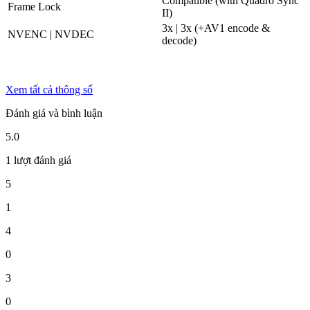
Compatible (with Quadro Sync
Frame Lock
II)
3x | 3x (+AV1 encode &
NVENC | NVDEC
decode)
Xem tất cả thông số
Đánh giá và bình luận
5.0
1 lượt đánh giá
5
1
4
0
3
0