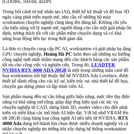
(GDDR6, 160-bit, 4xDP)
Trong bối cảnh trí tuệ nhân tạo (AI), thiết kế kỹ thuật và đồ họa 3D
ngày càng phát triển mạnh mẽ, nhu cầu về những bộ máy
workstation chuyên nghiệp cũng tăng lên đáng kể. Không chỉ yêu
cầu hiệu năng xử lý mạnh mẽ, người dùng còn cần một giải pháp ổn
định, tương thích tốt với các phần mềm chuyên dụng và có khả
năng hoạt động liên tục trong thời gian dài.
Là đơn vị chuyên cung cấp PC AI, workstation và giải pháp hạ tầng
GPU chuyên nghiệp,
Hoàng Hà PC
luôn theo sát những xu hướng
công nghệ mới nhất nhằm mang đến cho khách hàng các sản phẩm
tối ưu cho công việc và nghiên cứu. Trong đó,
LEADTEK
NVIDIA RTX 4000 ADA 20GB
là một trong những mẫu card đồ
họa workstation nổi bật thuộc thế hệ NVIDIA Ada Lovelace, được
thiết kế dành riêng cho các kỹ sư, kiến trúc sư, nhà thiết kế đồ họa,
chuyên gia dựng phim và lập trình viên AI.
Sản phẩm mang đến sự cân bằng giữa hiệu năng, mức tiêu thụ điện
năng và khả năng mở rộng, giúp đáp ứng hiệu quả các tác vụ
chuyên nghiệp từ CAD, dựng hình 3D, render video cho đến phát
triển và triển khai các mô hình AI hiện đại. Với bộ nhớ VRAM lên
tới 20GB cùng hàng loạt công nghệ AI tiên tiến từ NVIDIA,
RTX
4000 Ada
đang trở thành lựa chọn được nhiều doanh nghiệp và cá
nhân chuyên nghiệp tin tưởng khi xây dựng hệ thống workstation