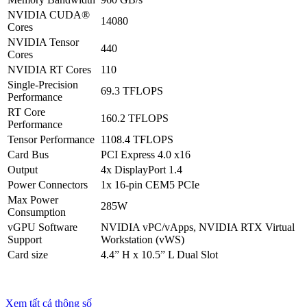
NVIDIA CUDA®
14080
Cores
NVIDIA Tensor
440
Cores
NVIDIA RT Cores
110
Single-Precision
69.3 TFLOPS
Performance
RT Core
160.2 TFLOPS
Performance
Tensor Performance
1108.4 TFLOPS
Card Bus
PCI Express 4.0 x16
Output
4x DisplayPort 1.4
Power Connectors
1x 16-pin CEM5 PCIe
Max Power
285W
Consumption
vGPU Software
NVIDIA vPC/vApps, NVIDIA RTX Virtual
Support
Workstation (vWS)
Card size
4.4” H x 10.5” L Dual Slot
Xem tất cả thông số