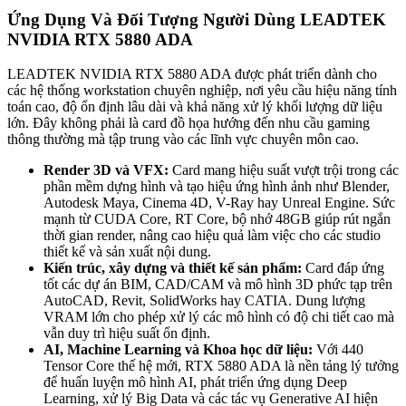
Ứng Dụng Và Đối Tượng Người Dùng LEADTEK
NVIDIA RTX 5880 ADA
LEADTEK NVIDIA RTX 5880 ADA được phát triển dành cho
các hệ thống workstation chuyên nghiệp, nơi yêu cầu hiệu năng tính
toán cao, độ ổn định lâu dài và khả năng xử lý khối lượng dữ liệu
lớn. Đây không phải là card đồ họa hướng đến nhu cầu gaming
thông thường mà tập trung vào các lĩnh vực chuyên môn cao.
Render 3D và VFX:
Card mang hiệu suất vượt trội trong các
phần mềm dựng hình và tạo hiệu ứng hình ảnh như Blender,
Autodesk Maya, Cinema 4D, V-Ray hay Unreal Engine. Sức
mạnh từ CUDA Core, RT Core, bộ nhớ 48GB giúp rút ngắn
thời gian render, nâng cao hiệu quả làm việc cho các studio
thiết kế và sản xuất nội dung.
Kiến trúc, xây dựng và thiết kế sản phẩm:
Card đáp ứng
tốt các dự án BIM, CAD/CAM và mô hình 3D phức tạp trên
AutoCAD, Revit, SolidWorks hay CATIA. Dung lượng
VRAM lớn cho phép xử lý các mô hình có độ chi tiết cao mà
vẫn duy trì hiệu suất ổn định.
AI, Machine Learning và Khoa học dữ liệu:
Với 440
Tensor Core thế hệ mới, RTX 5880 ADA là nền tảng lý tưởng
để huấn luyện mô hình AI, phát triển ứng dụng Deep
Learning, xử lý Big Data và các tác vụ Generative AI hiện