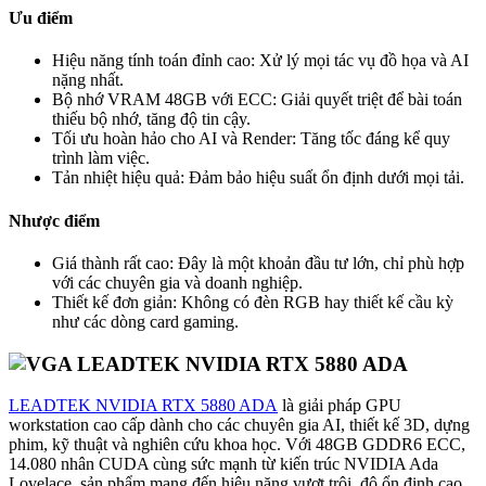
Ưu điểm
Hiệu năng tính toán đỉnh cao: Xử lý mọi tác vụ đồ họa và AI
nặng nhất.
Bộ nhớ VRAM 48GB với ECC: Giải quyết triệt để bài toán
thiếu bộ nhớ, tăng độ tin cậy.
Tối ưu hoàn hảo cho AI và Render: Tăng tốc đáng kể quy
trình làm việc.
Tản nhiệt hiệu quả: Đảm bảo hiệu suất ổn định dưới mọi tải.
Nhược điểm
Giá thành rất cao: Đây là một khoản đầu tư lớn, chỉ phù hợp
với các chuyên gia và doanh nghiệp.
Thiết kế đơn giản: Không có đèn RGB hay thiết kế cầu kỳ
như các dòng card gaming.
LEADTEK NVIDIA RTX 5880 ADA
là giải pháp GPU
workstation cao cấp dành cho các chuyên gia AI, thiết kế 3D, dựng
phim, kỹ thuật và nghiên cứu khoa học. Với 48GB GDDR6 ECC,
14.080 nhân CUDA cùng sức mạnh từ kiến trúc NVIDIA Ada
Lovelace, sản phẩm mang đến hiệu năng vượt trội, độ ổn định cao