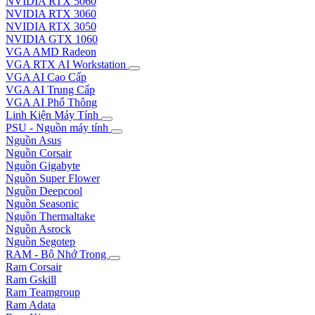
NVIDIA RTX 5060
NVIDIA RTX 3060
NVIDIA RTX 3050
NVIDIA GTX 1060
VGA AMD Radeon
VGA RTX AI Workstation
VGA AI Cao Cấp
VGA AI Trung Cấp
VGA AI Phổ Thông
Linh Kiện Máy Tính
PSU - Nguồn máy tính
Nguồn Asus
Nguồn Corsair
Nguồn Gigabyte
Nguồn Super Flower
Nguồn Deepcool
Nguồn Seasonic
Nguồn Thermaltake
Nguồn Asrock
Nguồn Segotep
RAM - Bộ Nhớ Trong
Ram Corsair
Ram Gskill
Ram Teamgroup
Ram Adata