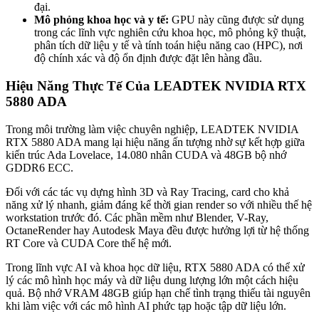
đại.
Mô phỏng khoa học và y tế:
GPU này cũng được sử dụng
trong các lĩnh vực nghiên cứu khoa học, mô phỏng kỹ thuật,
phân tích dữ liệu y tế và tính toán hiệu năng cao (HPC), nơi
độ chính xác và độ ổn định được đặt lên hàng đầu.
Hiệu Năng Thực Tế Của LEADTEK NVIDIA RTX
5880 ADA
Trong môi trường làm việc chuyên nghiệp, LEADTEK NVIDIA
RTX 5880 ADA mang lại hiệu năng ấn tượng nhờ sự kết hợp giữa
kiến trúc Ada Lovelace, 14.080 nhân CUDA và 48GB bộ nhớ
GDDR6 ECC.
Đối với các tác vụ dựng hình 3D và Ray Tracing, card cho khả
năng xử lý nhanh, giảm đáng kể thời gian render so với nhiều thế hệ
workstation trước đó. Các phần mềm như Blender, V-Ray,
OctaneRender hay Autodesk Maya đều được hưởng lợi từ hệ thống
RT Core và CUDA Core thế hệ mới.
Trong lĩnh vực AI và khoa học dữ liệu, RTX 5880 ADA có thể xử
lý các mô hình học máy và dữ liệu dung lượng lớn một cách hiệu
quả. Bộ nhớ VRAM 48GB giúp hạn chế tình trạng thiếu tài nguyên
khi làm việc với các mô hình AI phức tạp hoặc tập dữ liệu lớn.