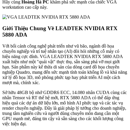
Hãy cùng
Hoàng Hà PC
khám phá sức mạnh của chiếc VGA
workstation cao cấp này.
Giới Thiệu Chung Về LEADTEK NVIDIA RTX
5880 ADA
Với bối cảnh công nghệ phát triển như vũ bão, ngành đồ họa
chuyên nghiệp và trí tuệ nhân tạo (AI) đòi hỏi những cỗ máy có
hiệu năng cực đỉnh. VGA LEADTEK NVIDIA RTX 5880 ADA
xuất hiện như một "quái vật" thực thụ, sẵn sàng phá vỡ mọi giới
hạn. Sản phẩm này kế thừa di sản của dòng card đồ họa chuyên
nghiệp Quadro, mang đến sức mạnh tính toán khổng lồ và khả năng
xử lý đồ họa 3D, mô phỏng phức tạp hay phát triển AI một cách
mượt mà, chính xác.
Sở hữu 48GB bộ nhớ GDDR6 ECC, 14.080 nhân CUDA cùng các
nhân Tensor và RT thế hệ mới, RTX 5880 ADA có thể đáp ứng
hiệu quả các dự án dữ liệu lớn, mô hình AI phức tạp và các tác vụ
render chuyên nghiệp. Đây là giải pháp lý tưởng cho doanh nghiệp,
trung tâm nghiên cứu và người dùng chuyên môn đang cần một
GPU mạnh mẽ, đáng tin cậy và sẵn sàng cho các khối lượng công
việc hiện đại.