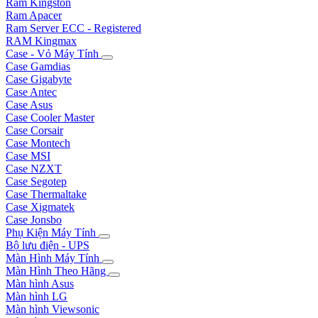
Ram Kingston
Ram Apacer
Ram Server ECC - Registered
RAM Kingmax
Case - Vỏ Máy Tính
Case Gamdias
Case Gigabyte
Case Antec
Case Asus
Case Cooler Master
Case Corsair
Case Montech
Case MSI
Case NZXT
Case Segotep
Case Thermaltake
Case Xigmatek
Case Jonsbo
Phụ Kiện Máy Tính
Bộ lưu điện - UPS
Màn Hình Máy Tính
Màn Hình Theo Hãng
Màn hình Asus
Màn hình LG
Màn hình Viewsonic