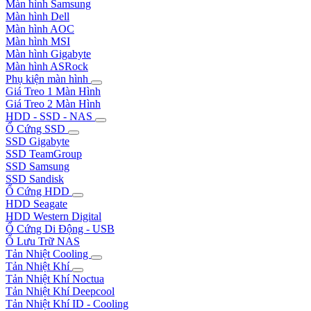
Màn hình Samsung
Màn hình Dell
Màn hình AOC
Màn hình MSI
Màn hình Gigabyte
Màn hình ASRock
Phụ kiện màn hình
Giá Treo 1 Màn Hình
Giá Treo 2 Màn Hình
HDD - SSD - NAS
Ổ Cứng SSD
SSD Gigabyte
SSD TeamGroup
SSD Samsung
SSD Sandisk
Ổ Cứng HDD
HDD Seagate
HDD Western Digital
Ổ Cứng Di Động - USB
Ổ Lưu Trữ NAS
Tản Nhiệt Cooling
Tản Nhiệt Khí
Tản Nhiệt Khí Noctua
Tản Nhiệt Khí Deepcool
Tản Nhiệt Khí ID - Cooling