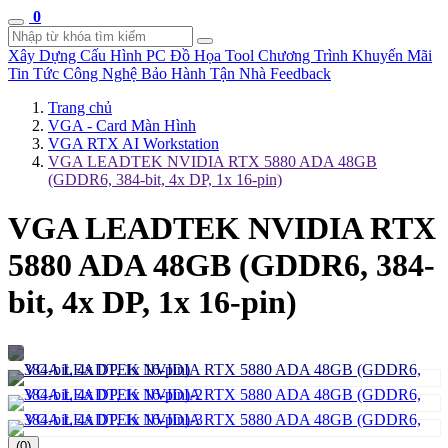
0
Xây Dựng Cấu Hình
PC Đồ Họa Tool
Chương Trình Khuyến Mãi
Tin Tức Công Nghệ
Bảo Hành Tận Nhà
Feedback
Trang chủ
VGA - Card Màn Hình
VGA RTX AI Workstation
VGA LEADTEK NVIDIA RTX 5880 ADA 48GB
(GDDR6, 384-bit, 4x DP, 1x 16-pin)
VGA LEADTEK NVIDIA RTX
5880 ADA 48GB (GDDR6, 384-
bit, 4x DP, 1x 16-pin)
(0)