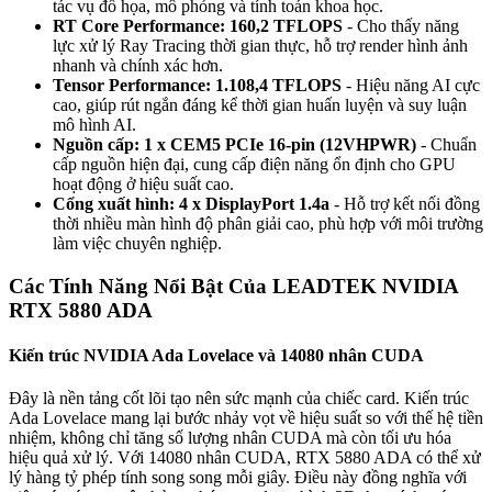
tác vụ đồ họa, mô phỏng và tính toán khoa học.
RT Core Performance: 160,2 TFLOPS
- Cho thấy năng
lực xử lý Ray Tracing thời gian thực, hỗ trợ render hình ảnh
nhanh và chính xác hơn.
Tensor Performance: 1.108,4 TFLOPS
- Hiệu năng AI cực
cao, giúp rút ngắn đáng kể thời gian huấn luyện và suy luận
mô hình AI.
Nguồn cấp: 1 x CEM5 PCIe 16-pin (12VHPWR)
- Chuẩn
cấp nguồn hiện đại, cung cấp điện năng ổn định cho GPU
hoạt động ở hiệu suất cao.
Cổng xuất hình: 4 x DisplayPort 1.4a
- Hỗ trợ kết nối đồng
thời nhiều màn hình độ phân giải cao, phù hợp với môi trường
làm việc chuyên nghiệp.
Các Tính Năng Nổi Bật Của LEADTEK NVIDIA
RTX 5880 ADA
Kiến trúc NVIDIA Ada Lovelace và 14080 nhân CUDA
Đây là nền tảng cốt lõi tạo nên sức mạnh của chiếc card. Kiến trúc
Ada Lovelace mang lại bước nhảy vọt về hiệu suất so với thế hệ tiền
nhiệm, không chỉ tăng số lượng nhân CUDA mà còn tối ưu hóa
hiệu quả xử lý. Với 14080 nhân CUDA, RTX 5880 ADA có thể xử
lý hàng tỷ phép tính song song mỗi giây. Điều này đồng nghĩa với