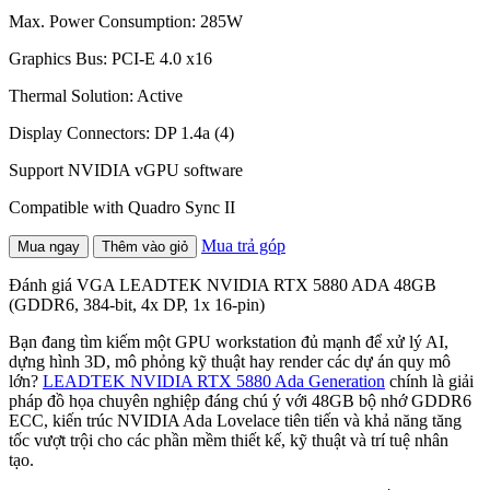
Max. Power Consumption: 285W
Graphics Bus: PCI-E 4.0 x16
Thermal Solution: Active
Display Connectors: DP 1.4a (4)
Support NVIDIA vGPU software
Compatible with Quadro Sync II
Mua trả góp
Mua ngay
Thêm vào giỏ
Đánh giá VGA LEADTEK NVIDIA RTX 5880 ADA 48GB
(GDDR6, 384-bit, 4x DP, 1x 16-pin)
Bạn đang tìm kiếm một GPU workstation đủ mạnh để xử lý AI,
dựng hình 3D, mô phỏng kỹ thuật hay render các dự án quy mô
lớn?
LEADTEK NVIDIA RTX 5880 Ada Generation
chính là giải
pháp đồ họa chuyên nghiệp đáng chú ý với 48GB bộ nhớ GDDR6
ECC, kiến trúc NVIDIA Ada Lovelace tiên tiến và khả năng tăng
tốc vượt trội cho các phần mềm thiết kế, kỹ thuật và trí tuệ nhân
tạo.