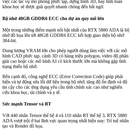
việc các tác vụ mô phỏng phức tạp, dựng hình 3D, hay tính toán
khoa học sẽ được giải quyết nhanh chóng đến bất ngờ.
Bộ nhớ 48GB GDDR6 ECC cho dự án quy mô lớn
Một trong những điểm mạnh nổi bật nhất của RTX 5880 ADA là bộ
nhớ đồ họa lên tới 48GB GDDR6 ECC kết hợp giao diện bộ nhớ
384-bit.
Dung lượng VRAM lớn cho phép người dùng làm việc với các mô
hình CAD phức tạp, cảnh 3D có hàng triệu polygon, video độ phân
giải cao hoặc các mô hình AI có kích thước lớn mà không gặp tình
trạng thiếu bộ nhớ.
Bên cạnh đó, công nghệ ECC (Error Correction Code) giúp phát
hiện và tự động sửa lỗi dữ liệu trong bộ nhớ, tăng độ ổn định và độ
tin cậy cho các ứng dụng yêu cầu tính chính xác cao như nghiên
cứu khoa học, tài chính và y tế.
Sức mạnh Tensor và RT
Với 440 nhân Tensor thế hệ 4 và 110 nhân RT thế hệ 3, RTX 5880
ADA vượt trội ở hai lĩnh vực quan trọng nhất hiện nay: Trí tuệ nhân
tạo và Render đồ họa.