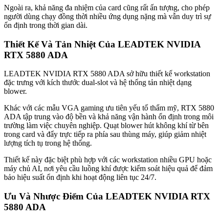
Ngoài ra, khả năng đa nhiệm của card cũng rất ấn tượng, cho phép
người dùng chạy đồng thời nhiều ứng dụng nặng mà vẫn duy trì sự
ổn định trong thời gian dài.
Thiết Kế Và Tản Nhiệt Của LEADTEK NVIDIA
RTX 5880 ADA
LEADTEK NVIDIA RTX 5880 ADA sở hữu thiết kế workstation
đặc trưng với kích thước dual-slot và hệ thống tản nhiệt dạng
blower.
Khác với các mẫu VGA gaming ưu tiên yếu tố thẩm mỹ, RTX 5880
ADA tập trung vào độ bền và khả năng vận hành ổn định trong môi
trường làm việc chuyên nghiệp. Quạt blower hút không khí từ bên
trong card và đẩy trực tiếp ra phía sau thùng máy, giúp giảm nhiệt
lượng tích tụ trong hệ thống.
Thiết kế này đặc biệt phù hợp với các workstation nhiều GPU hoặc
máy chủ AI, nơi yêu cầu luồng khí được kiểm soát hiệu quả để đảm
bảo hiệu suất ổn định khi hoạt động liên tục 24/7.
Ưu Và Nhược Điểm Của LEADTEK NVIDIA RTX
5880 ADA