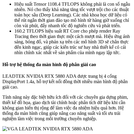
Hiệu suất Tensor 1108.4 TFLOPS không phải là con số ngẫu
nhiên. Nó cho thấy khả năng tăng tốc vượt trội cho các thuật
toán học sâu (Deep Learning). Các nhà khoa học dữ liệu có
thể rút ngắn thời gian đào tạo mô hình từ hàng giờ xuống chỉ
còn vài phút, đẩy nhanh tốc độ nghiên cứu và phát triển.
160.2 TFLOPS hiệu suất RT Core cho phép render Ray
Tracing theo thời gian thực một cách mượt mà. Hiệu ứng ánh
sáng, bóng đổ, và phản xạ trên các mô hình 3D sẽ chân thực
đến kinh ngạc, giúp các kiến trúc sư hay nhà thiết kế có cái
nhìn chính xác nhất về sản phẩm của mình ngay lập tức.
Hỗ trợ hệ thống đa màn hình độ phân giải cao
LEADTEK NVIDIA RTX 5880 ADA được trang bị 4 cổng
DisplayPort 1.4a, hỗ trợ kết nối đồng thời nhiều màn hình độ phân
giải cao.
Tính năng này đặc biệt hữu ích đối với các chuyên gia dựng phim,
thiết kế đồ họa, giao dịch tài chính hoặc phân tích dữ liệu khi cần
không gian hiển thị rộng để làm việc đa nhiệm hiệu quả hơn. Hệ
thống đa màn hình cũng giúp nâng cao năng suất và tối ưu trải
nghiệm làm việc trong môi trường chuyên nghiệp.