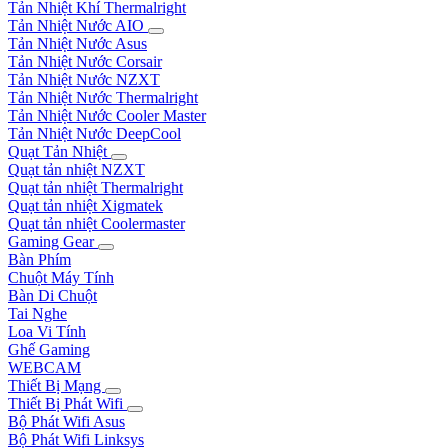
Tản Nhiệt Khí Thermalright
Tản Nhiệt Nước AIO
Tản Nhiệt Nước Asus
Tản Nhiệt Nước Corsair
Tản Nhiệt Nước NZXT
Tản Nhiệt Nước Thermalright
Tản Nhiệt Nước Cooler Master
Tản Nhiệt Nước DeepCool
Quạt Tản Nhiệt
Quạt tản nhiệt NZXT
Quạt tản nhiệt Thermalright
Quạt tản nhiệt Xigmatek
Quạt tản nhiệt Coolermaster
Gaming Gear
Bàn Phím
Chuột Máy Tính
Bàn Di Chuột
Tai Nghe
Loa Vi Tính
Ghế Gaming
WEBCAM
Thiết Bị Mạng
Thiết Bị Phát Wifi
Bộ Phát Wifi Asus
Bộ Phát Wifi Linksys