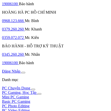
19006100
Bảo hành
HOÀNG HÀ PC HỒ CHÍ MINH
0968.123.666
Mr. Bình
0379.260.260
Mr. Khanh
0359.072.072
Mr. Kiên
BẢO HÀNH - HỖ TRỢ KỸ THUẬT
0345.260.260
Mr. Nhân
19006100
Bảo hành
Đăng Nhập
Danh mục
PC Chuyên Dụng
PC Gaming, Học Tập
Mini PC Gaming
Basic PC Gaming
PC Photo Editing
PC Video Editing