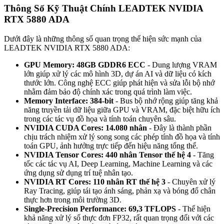
Thông Số Kỹ Thuật Chính LEADTEK NVIDIA
RTX 5880 ADA
Dưới đây là những thông số quan trọng thể hiện sức mạnh của
LEADTEK NVIDIA RTX 5880 ADA:
GPU Memory: 48GB GDDR6 ECC
- Dung lượng VRAM
lớn giúp xử lý các mô hình 3D, dự án AI và dữ liệu có kích
thước lớn. Công nghệ ECC giúp phát hiện và sửa lỗi bộ nhớ
nhằm đảm bảo độ chính xác trong quá trình làm việc.
Memory Interface: 384-bit
- Bus bộ nhớ rộng giúp tăng khả
năng truyền tải dữ liệu giữa GPU và VRAM, đặc biệt hữu ích
trong các tác vụ đồ họa và tính toán chuyên sâu.
NVIDIA CUDA Cores: 14.080 nhân
- Đây là thành phần
chịu trách nhiệm xử lý song song các phép tính đồ họa và tính
toán GPU, ảnh hưởng trực tiếp đến hiệu năng tổng thể.
NVIDIA Tensor Cores: 440 nhân Tensor thế hệ 4
- Tăng
tốc các tác vụ AI, Deep Learning, Machine Learning và các
ứng dụng sử dụng trí tuệ nhân tạo.
NVIDIA RT Cores: 110 nhân RT thế hệ 3
- Chuyên xử lý
Ray Tracing, giúp tái tạo ánh sáng, phản xạ và bóng đổ chân
thực hơn trong môi trường 3D.
Single-Precision Performance: 69,3 TFLOPS
- Thể hiện
khả năng xử lý số thực đơn FP32, rất quan trọng đối với các