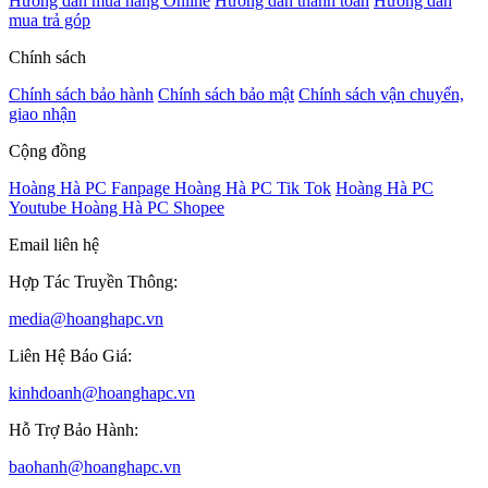
Hướng dẫn mua hàng Online
Hướng dẫn thanh toán
Hướng dẫn
mua trả góp
Chính sách
Chính sách bảo hành
Chính sách bảo mật
Chính sách vận chuyển,
giao nhận
Cộng đồng
Hoàng Hà PC Fanpage
Hoàng Hà PC Tik Tok
Hoàng Hà PC
Youtube
Hoàng Hà PC Shopee
Email liên hệ
Hợp Tác Truyền Thông:
media@hoanghapc.vn
Liên Hệ Báo Giá:
kinhdoanh@hoanghapc.vn
Hỗ Trợ Bảo Hành:
baohanh@hoanghapc.vn