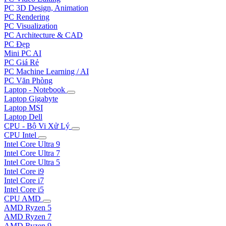
PC 3D Design, Animation
PC Rendering
PC Visualization
PC Architecture & CAD
PC Đẹp
Mini PC AI
PC Giá Rẻ
PC Machine Learning / AI
PC Văn Phòng
Laptop - Notebook
Laptop Gigabyte
Laptop MSI
Laptop Dell
CPU - Bộ Vi Xử Lý
CPU Intel
Intel Core Ultra 9
Intel Core Ultra 7
Intel Core Ultra 5
Intel Core i9
Intel Core i7
Intel Core i5
CPU AMD
AMD Ryzen 5
AMD Ryzen 7
AMD Ryzen 9