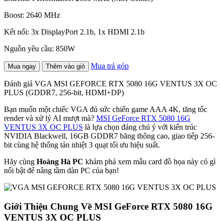
Boost: 2640 MHz
Kết nối: 3x DisplayPort 2.1b, 1x HDMI 2.1b
Nguồn yêu cầu: 850W
Mua trả góp
Mua ngay
Thêm vào giỏ
Đánh giá VGA MSI GEFORCE RTX 5080 16G VENTUS 3X OC
PLUS (GDDR7, 256-bit, HDMI+DP)
Bạn muốn một chiếc VGA đủ sức chiến game AAA 4K, tăng tốc
render và xử lý AI mượt mà?
MSI GeForce RTX 5080 16G
VENTUS 3X OC PLUS
là lựa chọn đáng chú ý với kiến trúc
NVIDIA Blackwell, 16GB GDDR7 băng thông cao, giao tiếp 256-
bit cùng hệ thống tản nhiệt 3 quạt tối ưu hiệu suất.
Hãy cùng
Hoàng Hà PC
khám phá xem mẫu card đồ họa này có gì
nổi bật để nâng tầm dàn PC của bạn!
Giới Thiệu Chung Về MSI GeForce RTX 5080 16G
VENTUS 3X OC PLUS