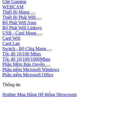
Ghế Gaming
WEBCAM
Thiết Bị Mạng
Thiết Bị Phát Wifi
Bộ Phát Wifi Asus
Bộ Phát Wifi Linksys
USB - Card Mạng
Card Wifi
Card Lan
Switch - Bộ Chia Mạng
Tốc độ 10/100 Mbps
Tốc độ 10/100/1000Mbps
Phần Mềm Bản Quyền
Phần mềm Microsoft Windows
Phần mềm Microsoft Office
Thông tin
Hotline Mua Hàng
Hệ thống Showroom