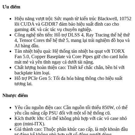
Ưu điểm
Hiệu năng vượt trội: Sức mạnh từ kiến trúc Blackwell, 10752
lõi CUDA và GDDR7 đảm bảo hiệu suất đỉnh cao cho
gaming 4K và các tác vụ chuyên nghiệp.
Công nghệ tiên tiến: Hỗ trợ DLSS 4, Ray Tracing thế hệ thứ
4, Tensor Cores thế hệ thứ 5, mang lại trải nghiệm đồ họa và
AI hàng đầu.
Tản nhiệt hiệu quả: Hệ thống tản nhiệt ba quạt với TORX
Fan 5.0, Copper Baseplate và Core Pipes giữ cho card luôn
mát mẻ và yên tĩnh ngay cả dưới tải nặng.
Chất lượng hoàn thiện cao: Thiết kế chắc chắn, bền bỉ với
backplate kim loại.
Hỗ trợ PCIe Gen 5: Tối đa hóa băng thông cho hiệu suất
tương lai.
Nhược điểm
Yêu cầu nguồn điện cao: Cần nguồn tối thiểu 850W, có thể
yêu cầu nâng cấp PSU đối với một số hệ thống cũ.
Kích thước lớn: Có thể không phù hợp với các vỏ case nhỏ
gọn (mini-ITX).
Giá thành cao: Thuộc phân khúc cao cấp, là một khoản đầu
tư đáng kể không phù hợp với số đông người dùng.