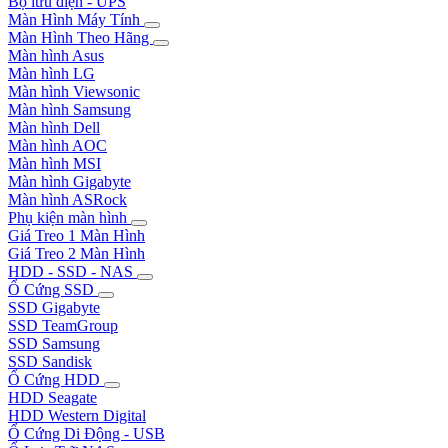
Bộ lưu điện - UPS
Màn Hình Máy Tính
Màn Hình Theo Hãng
Màn hình Asus
Màn hình LG
Màn hình Viewsonic
Màn hình Samsung
Màn hình Dell
Màn hình AOC
Màn hình MSI
Màn hình Gigabyte
Màn hình ASRock
Phụ kiện màn hình
Giá Treo 1 Màn Hình
Giá Treo 2 Màn Hình
HDD - SSD - NAS
Ổ Cứng SSD
SSD Gigabyte
SSD TeamGroup
SSD Samsung
SSD Sandisk
Ổ Cứng HDD
HDD Seagate
HDD Western Digital
Ổ Cứng Di Động - USB