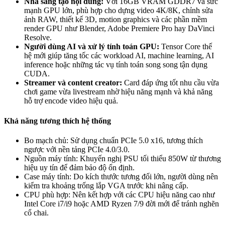
Nhà sáng tạo nội dung:
Với 16GB VRAM GDDR7 và sức
mạnh GPU lớn, phù hợp cho dựng video 4K/8K, chỉnh sửa
ảnh RAW, thiết kế 3D, motion graphics và các phần mềm
render GPU như Blender, Adobe Premiere Pro hay DaVinci
Resolve.
Người dùng AI và xử lý tính toán GPU:
Tensor Core thế
hệ mới giúp tăng tốc các workload AI, machine learning, AI
inference hoặc những tác vụ tính toán song song tận dụng
CUDA.
Streamer và content creator:
Card đáp ứng tốt nhu cầu vừa
chơi game vừa livestream nhờ hiệu năng mạnh và khả năng
hỗ trợ encode video hiệu quả.
Khả năng tương thích hệ thống
Bo mạch chủ: Sử dụng chuẩn PCIe 5.0 x16, tương thích
ngược với nền tảng PCIe 4.0/3.0.
Nguồn máy tính: Khuyến nghị PSU tối thiểu 850W từ thương
hiệu uy tín để đảm bảo độ ổn định.
Case máy tính: Do kích thước tương đối lớn, người dùng nên
kiểm tra khoảng trống lắp VGA trước khi nâng cấp.
CPU phù hợp: Nên kết hợp với các CPU hiệu năng cao như
Intel Core i7/i9 hoặc AMD Ryzen 7/9 đời mới để tránh nghẽn
cổ chai.