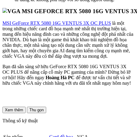
MSI GeForce RTX 5080 16G VENTUS 3X OC PLUS
là một
trong những chiếc card đồ họa mạnh mẽ nhất thị trường hiện tại,
mang đến hiệu năng đỉnh cao và những công nghệ đột phá nhất của
NVIDIA. Dù bạn là một game thủ khát khao trải nghiệm đồ họa
chân thực, một nhà sáng tạo nội dung cần sức mạnh xử lý không
giới hạn, hay một chuyên gia AI đang tìm kiếm công cụ mạnh mẽ,
chiếc VGA này đều có thể đáp ứng vượt xa mong đợi.
Bạn đã sẵn sàng sở hữu GeForce RTX 5080 16G VENTUS 3X
OC PLUS để nâng cấp cỗ máy PC gaming của mình? Đừng bỏ lỡ
cơ hội! Hãy đến ngay
Hoàng Hà PC
để được tư vấn chi tiết và sở
hữu chiếc VGA này chính hãng với ưu đãi tốt nhất ngay hôm nay!
Xem thêm
Thu gọn
Thông số kỹ thuật
Sản phẩm
Card đồ họa
- VGA