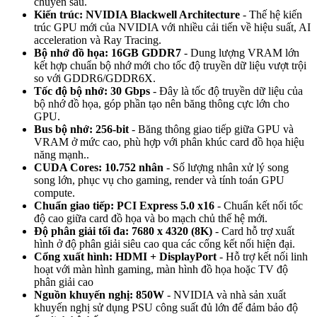
chuyên sâu.
Kiến trúc: NVIDIA Blackwell Architecture
- Thế hệ kiến
trúc GPU mới của NVIDIA với nhiều cải tiến về hiệu suất, AI
acceleration và Ray Tracing.
Bộ nhớ đồ họa: 16GB GDDR7
- Dung lượng VRAM lớn
kết hợp chuẩn bộ nhớ mới cho tốc độ truyền dữ liệu vượt trội
so với GDDR6/GDDR6X.
Tốc độ bộ nhớ: 30 Gbps
- Đây là tốc độ truyền dữ liệu của
bộ nhớ đồ họa, góp phần tạo nên băng thông cực lớn cho
GPU.
Bus bộ nhớ: 256-bit
- Băng thông giao tiếp giữa GPU và
VRAM ở mức cao, phù hợp với phân khúc card đồ họa hiệu
năng mạnh..
CUDA Cores: 10.752 nhân
- Số lượng nhân xử lý song
song lớn, phục vụ cho gaming, render và tính toán GPU
compute.
Chuẩn giao tiếp: PCI Express 5.0 x16
- Chuẩn kết nối tốc
độ cao giữa card đồ họa và bo mạch chủ thế hệ mới.
Độ phân giải tối đa: 7680 x 4320 (8K)
- Card hỗ trợ xuất
hình ở độ phân giải siêu cao qua các cổng kết nối hiện đại.
Cổng xuất hình: HDMI + DisplayPort
- Hỗ trợ kết nối linh
hoạt với màn hình gaming, màn hình đồ họa hoặc TV độ
phân giải cao
Nguồn khuyến nghị: 850W
- NVIDIA và nhà sản xuất
khuyến nghị sử dụng PSU công suất đủ lớn để đảm bảo độ