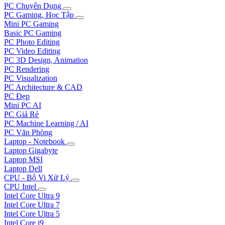
PC Chuyên Dụng
PC Gaming, Học Tập
Mini PC Gaming
Basic PC Gaming
PC Photo Editing
PC Video Editing
PC 3D Design, Animation
PC Rendering
PC Visualization
PC Architecture & CAD
PC Đẹp
Mini PC AI
PC Giá Rẻ
PC Machine Learning / AI
PC Văn Phòng
Laptop - Notebook
Laptop Gigabyte
Laptop MSI
Laptop Dell
CPU - Bộ Vi Xử Lý
CPU Intel
Intel Core Ultra 9
Intel Core Ultra 7
Intel Core Ultra 5
Intel Core i9