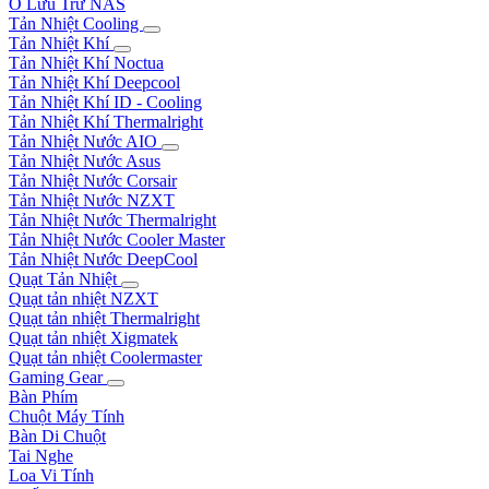
Ổ Lưu Trữ NAS
Tản Nhiệt Cooling
Tản Nhiệt Khí
Tản Nhiệt Khí Noctua
Tản Nhiệt Khí Deepcool
Tản Nhiệt Khí ID - Cooling
Tản Nhiệt Khí Thermalright
Tản Nhiệt Nước AIO
Tản Nhiệt Nước Asus
Tản Nhiệt Nước Corsair
Tản Nhiệt Nước NZXT
Tản Nhiệt Nước Thermalright
Tản Nhiệt Nước Cooler Master
Tản Nhiệt Nước DeepCool
Quạt Tản Nhiệt
Quạt tản nhiệt NZXT
Quạt tản nhiệt Thermalright
Quạt tản nhiệt Xigmatek
Quạt tản nhiệt Coolermaster
Gaming Gear
Bàn Phím
Chuột Máy Tính
Bàn Di Chuột
Tai Nghe
Loa Vi Tính