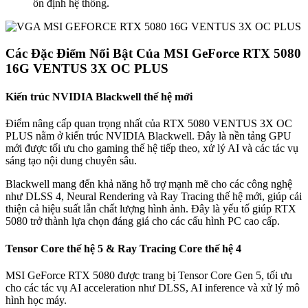
ổn định hệ thống.
Các Đặc Điểm Nổi Bật Của MSI GeForce RTX 5080
16G VENTUS 3X OC PLUS
Kiến trúc NVIDIA Blackwell thế hệ mới
Điểm nâng cấp quan trọng nhất của RTX 5080 VENTUS 3X OC
PLUS nằm ở kiến trúc NVIDIA Blackwell. Đây là nền tảng GPU
mới được tối ưu cho gaming thế hệ tiếp theo, xử lý AI và các tác vụ
sáng tạo nội dung chuyên sâu.
Blackwell mang đến khả năng hỗ trợ mạnh mẽ cho các công nghệ
như DLSS 4, Neural Rendering và Ray Tracing thế hệ mới, giúp cải
thiện cả hiệu suất lẫn chất lượng hình ảnh. Đây là yếu tố giúp RTX
5080 trở thành lựa chọn đáng giá cho các cấu hình PC cao cấp.
Tensor Core thế hệ 5 & Ray Tracing Core thế hệ 4
MSI GeForce RTX 5080 được trang bị Tensor Core Gen 5, tối ưu
cho các tác vụ AI acceleration như DLSS, AI inference và xử lý mô
hình học máy.