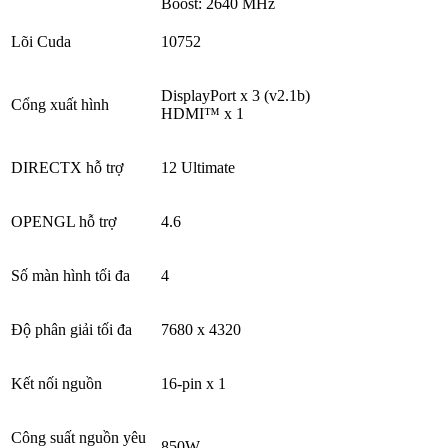
Boost: 2640 MHz
Lõi Cuda
10752
DisplayPort x 3 (v2.1b)
Cổng xuất hình
HDMI™ x 1
DIRECTX hỗ trợ
12 Ultimate
OPENGL hỗ trợ
4.6
Số màn hình tối đa
4
Độ phân giải tối đa
7680 x 4320
Kết nối nguồn
16-pin x 1
Công suất nguồn yêu
850W