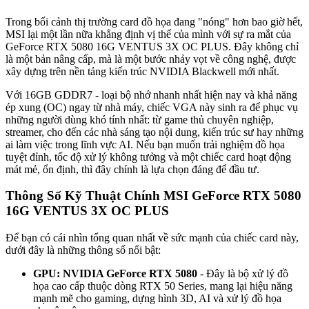
Trong bối cảnh thị trường card đồ họa đang "nóng" hơn bao giờ hết,
MSI lại một lần nữa khẳng định vị thế của mình với sự ra mắt của
GeForce RTX 5080 16G VENTUS 3X OC PLUS. Đây không chỉ
là một bản nâng cấp, mà là một bước nhảy vọt về công nghệ, được
xây dựng trên nền tảng kiến trúc NVIDIA Blackwell mới nhất.
Với 16GB GDDR7 - loại bộ nhớ nhanh nhất hiện nay và khả năng
ép xung (OC) ngay từ nhà máy, chiếc VGA này sinh ra để phục vụ
những người dùng khó tính nhất: từ game thủ chuyên nghiệp,
streamer, cho đến các nhà sáng tạo nội dung, kiến trúc sư hay những
ai làm việc trong lĩnh vực AI. Nếu bạn muốn trải nghiệm đồ họa
tuyệt đỉnh, tốc độ xử lý không tưởng và một chiếc card hoạt động
mát mẻ, ổn định, thì đây chính là lựa chọn đáng để đầu tư.
Thông Số Kỹ Thuật Chính MSI GeForce RTX 5080
16G VENTUS 3X OC PLUS
Để bạn có cái nhìn tổng quan nhất về sức mạnh của chiếc card này,
dưới đây là những thông số nổi bật:
GPU: NVIDIA GeForce RTX 5080
- Đây là bộ xử lý đồ
họa cao cấp thuộc dòng RTX 50 Series, mang lại hiệu năng
mạnh mẽ cho gaming, dựng hình 3D, AI và xử lý đồ họa