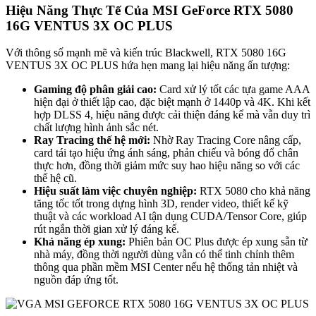
Hiệu Năng Thực Tế Của MSI GeForce RTX 5080
16G VENTUS 3X OC PLUS
Với thông số mạnh mẽ và kiến trúc Blackwell, RTX 5080 16G
VENTUS 3X OC PLUS hứa hẹn mang lại hiệu năng ấn tượng:
Gaming độ phân giải cao:
Card xử lý tốt các tựa game AAA
hiện đại ở thiết lập cao, đặc biệt mạnh ở 1440p và 4K. Khi kết
hợp DLSS 4, hiệu năng được cải thiện đáng kể mà vẫn duy trì
chất lượng hình ảnh sắc nét.
Ray Tracing thế hệ mới:
Nhờ Ray Tracing Core nâng cấp,
card tái tạo hiệu ứng ánh sáng, phản chiếu và bóng đổ chân
thực hơn, đồng thời giảm mức suy hao hiệu năng so với các
thế hệ cũ.
Hiệu suất làm việc chuyên nghiệp:
RTX 5080 cho khả năng
tăng tốc tốt trong dựng hình 3D, render video, thiết kế kỹ
thuật và các workload AI tận dụng CUDA/Tensor Core, giúp
rút ngắn thời gian xử lý đáng kể.
Khả năng ép xung:
Phiên bản OC Plus được ép xung sẵn từ
nhà máy, đồng thời người dùng vẫn có thể tinh chỉnh thêm
thông qua phần mềm MSI Center nếu hệ thống tản nhiệt và
nguồn đáp ứng tốt.