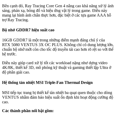
Bên cạnh đó, Ray Tracing Core Gen 4 nâng cao khả năng xử lý ánh
sáng, phản xạ, bóng đổ và hiệu ứng vật lý trong game. Điều này
mang lại hình ảnh chân thực hơn, đặc biệt ở các tựa game AAA hỗ
trợ Ray Tracing.
Bộ nhớ GDDR7 hiệu suất cao
16GB GDDR7 là một trong những điểm mạnh đáng chú ý của
RTX 5080 VENTUS 3X OC PLUS. Không chỉ có dung lượng lớn,
chuẩn bộ nhớ mới còn cho tốc độ truyền tải cao hơn rõ rệt so với thế
hệ trước.
Điều này giúp card xử lý tốt các workload nặng như dựng video
4K/8K, thiết kế 3D, mô phỏng kỹ thuật và gaming thiết lập Ultra ở
độ phân giải cao.
Hệ thống tản nhiệt MSI Triple-Fan Thermal Design
MSI tiếp tục trang bị thiết kế tản nhiệt ba quạt quen thuộc cho dòng
VENTUS nhằm đảm bảo hiệu suất ổn định khi hoạt động cường độ
cao.
Các thành phần nổi bật gồm: