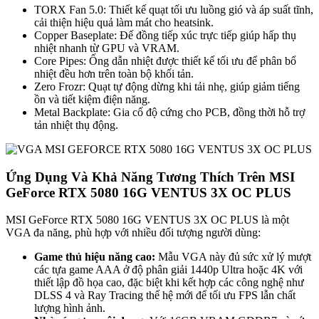
TORX Fan 5.0: Thiết kế quạt tối ưu luồng gió và áp suất tĩnh,
cải thiện hiệu quả làm mát cho heatsink.
Copper Baseplate: Đế đồng tiếp xúc trực tiếp giúp hấp thụ
nhiệt nhanh từ GPU và VRAM.
Core Pipes: Ống dẫn nhiệt được thiết kế tối ưu để phân bổ
nhiệt đều hơn trên toàn bộ khối tản.
Zero Frozr: Quạt tự động dừng khi tải nhẹ, giúp giảm tiếng
ồn và tiết kiệm điện năng.
Metal Backplate: Gia cố độ cứng cho PCB, đồng thời hỗ trợ
tản nhiệt thụ động.
Ứng Dụng Và Khả Năng Tương Thích Trên MSI
GeForce RTX 5080 16G VENTUS 3X OC PLUS
MSI GeForce RTX 5080 16G VENTUS 3X OC PLUS là một
VGA đa năng, phù hợp với nhiều đối tượng người dùng:
Game thủ hiệu năng cao:
Mẫu VGA này đủ sức xử lý mượt
các tựa game AAA ở độ phân giải 1440p Ultra hoặc 4K với
thiết lập đồ họa cao, đặc biệt khi kết hợp các công nghệ như
DLSS 4 và Ray Tracing thế hệ mới để tối ưu FPS lẫn chất
lượng hình ảnh.