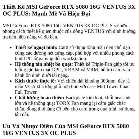
Thiết Kế MSI GeForce RTX 5080 16G VENTUS 3X
OC PLUS: Mạnh Mẽ Và Hiện Đại
MSI GeForce RTX 5080 16G VENTUS 3X OC PLUS sở hữu
phong cách thiết kế quen thuộc của dòng VENTUS với định hướng
ưu tiên hiệu năng và độ bền.
Thiết kế ngoại hình:
Card sử dụng tông màu đen chủ đạo
cùng các đường nét cứng cáp, phù hợp với nhiều phong cách
build PC từ gaming đến workstation.
Hệ thống tản nhiệt ba quạt:
Thiết kế Triple-Fan giúp tối ưu
luồng gió làm mát GPU, VRAM và VRM, hỗ trợ card vận
hành ổn định dưới tải nặng.
Kích thước thực tế:
Với chiều dài khoảng 303mm, đây là
mẫu VGA khá lớn, phù hợp hơn với case Mid Tower hoặc
Full Tower.
Chất lượng hoàn thiện:
Backplate kim loại, khối heatsink
lớn và hệ thống quạt TORX Fan mang lại cảm giác chắc
chắn, đồng thời tăng độ bền cho card trong quá trình sử dụng
lâu dài.
Ưu Và Nhược Điểm Của MSI GeForce RTX 5080
16G VENTUS 3X OC PLUS