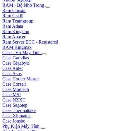
RAM - Bộ Nhớ Trong
Ram Corsair
Ram Gskill
Ram Teamgroup
Ram Adata
Ram Kingston
Ram Apacer
Ram Server ECC - Registered
RAM Kingmax
Case - Vỏ Máy Tính
Case Gamdias
Case Gigabyte
Case Antec
Case Asus
Case Cooler Master
Case Corsair
Case Montech
Case MSI
Case NZXT
Case Segotep
Case Thermaltake
Case Xigmatek
Case Jonsbo
Phụ Kiện Máy Tính