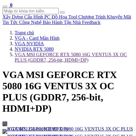
0
Xây Dựng Cấu Hình
PC Đồ Họa Tool
Chương Trình Khuyến Mãi
Tin Tức Công Nghệ
Bảo Hành Tận Nhà
Feedback
Trang chủ
VGA - Card Màn Hình
VGA NVIDIA
NVIDIA RTX 5080
VGA MSI GEFORCE RTX 5080 16G VENTUS 3X OC
PLUS (GDDR7, 256-bit, HDMI+DP)
VGA MSI GEFORCE RTX
5080 16G VENTUS 3X OC
PLUS (GDDR7, 256-bit,
HDMI+DP)