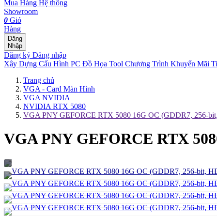
Mua Hàng
Hệ thống
Showroom
0
Giỏ
Hàng
Đăng
Nhập
Đăng ký
Đăng nhập
Xây Dựng Cấu Hình
PC Đồ Họa Tool
Chương Trình Khuyến Mãi
T
Trang chủ
VGA - Card Màn Hình
VGA NVIDIA
NVIDIA RTX 5080
VGA PNY GEFORCE RTX 5080 16G OC (GDDR7, 256-bit,
VGA PNY GEFORCE RTX 5080 1