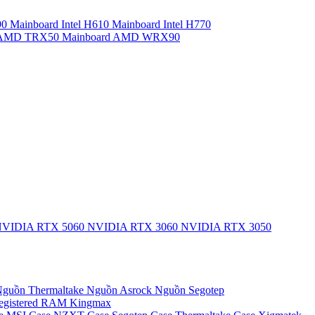
90
Mainboard Intel H610
Mainboard Intel H770
d AMD TRX50
Mainboard AMD WRX90
VIDIA RTX 5060
NVIDIA RTX 3060
NVIDIA RTX 3050
guồn Thermaltake
Nguồn Asrock
Nguồn Segotep
egistered
RAM Kingmax