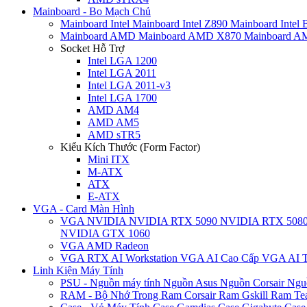
Mainboard - Bo Mạch Chủ
Mainboard Intel
Mainboard Intel Z890
Mainboard Intel
Mainboard AMD
Mainboard AMD X870
Mainboard 
Socket Hỗ Trợ
Intel LGA 1200
Intel LGA 2011
Intel LGA 2011-v3
Intel LGA 1700
AMD AM4
AMD AM5
AMD sTR5
Kiểu Kích Thước (Form Factor)
Mini ITX
M-ATX
ATX
E-ATX
VGA - Card Màn Hình
VGA NVIDIA
NVIDIA RTX 5090
NVIDIA RTX 508
NVIDIA GTX 1060
VGA AMD Radeon
VGA RTX AI Workstation
VGA AI Cao Cấp
VGA AI T
Linh Kiện Máy Tính
PSU - Nguồn máy tính
Nguồn Asus
Nguồn Corsair
Ngu
RAM - Bộ Nhớ Trong
Ram Corsair
Ram Gskill
Ram Te