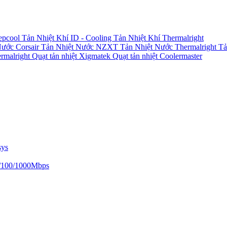
epcool
Tản Nhiệt Khí ID - Cooling
Tản Nhiệt Khí Thermalright
Nước Corsair
Tản Nhiệt Nước NZXT
Tản Nhiệt Nước Thermalright
Tả
ermalright
Quạt tản nhiệt Xigmatek
Quạt tản nhiệt Coolermaster
sys
/100/1000Mbps