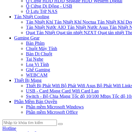
Ổ Cứng HDD
HDD Seagate
HDD Western Digital
Ổ Cứng Di Động - USB
Ổ Lưu Trữ NAS
Tản Nhiệt Cooling
Tản Nhiệt Khí
Tản Nhiệt Khí Noctua
Tản Nhiệt Khí De
Tản Nhiệt Nước AIO
Tản Nhiệt Nước Asus
Tản Nhiệt 
Quạt Tản Nhiệt
Quạt tản nhiệt NZXT
Quạt tản nhiệt Th
Gaming Gear
Bàn Phím
Chuột Máy Tính
Bàn Di Chuột
Tai Nghe
Loa Vi Tính
Ghế Gaming
WEBCAM
Thiết Bị Mạng
Thiết Bị Phát Wifi
Bộ Phát Wifi Asus
Bộ Phát Wifi Link
USB - Card Mạng
Card Wifi
Card Lan
Switch - Bộ Chia Mạng
Tốc độ 10/100 Mbps
Tốc độ 10
Phần Mềm Bản Quyền
Phần mềm Microsoft Windows
Phần mềm Microsoft Office
Hotline