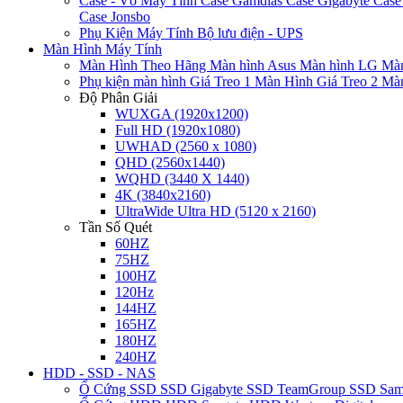
Case - Vỏ Máy Tính
Case Gamdias
Case Gigabyte
Case
Case Jonsbo
Phụ Kiện Máy Tính
Bộ lưu điện - UPS
Màn Hình Máy Tính
Màn Hình Theo Hãng
Màn hình Asus
Màn hình LG
Màn
Phụ kiện màn hình
Giá Treo 1 Màn Hình
Giá Treo 2 Mà
Độ Phân Giải
WUXGA (1920x1200)
Full HD (1920x1080)
UWHAD (2560 x 1080)
QHD (2560x1440)
WQHD (3440 X 1440)
4K (3840x2160)
UltraWide Ultra HD (5120 x 2160)
Tần Số Quét
60HZ
75HZ
100HZ
120Hz
144HZ
165HZ
180HZ
240HZ
HDD - SSD - NAS
Ổ Cứng SSD
SSD Gigabyte
SSD TeamGroup
SSD Sa