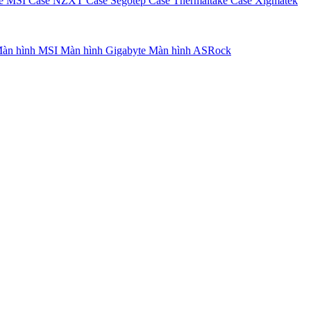
e MSI
Case NZXT
Case Segotep
Case Thermaltake
Case Xigmatek
àn hình MSI
Màn hình Gigabyte
Màn hình ASRock