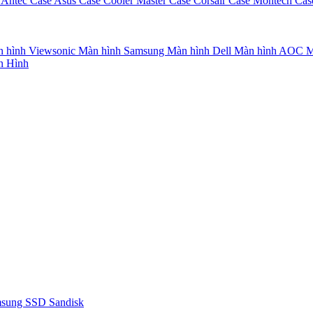
 Antec
Case Asus
Case Cooler Master
Case Corsair
Case Montech
Cas
 hình Viewsonic
Màn hình Samsung
Màn hình Dell
Màn hình AOC
M
n Hình
msung
SSD Sandisk