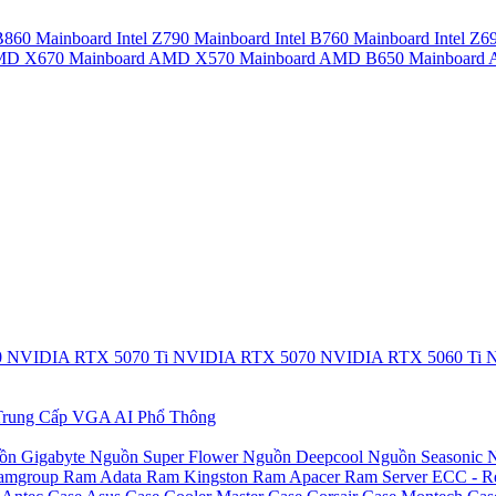
 B860
Mainboard Intel Z790
Mainboard Intel B760
Mainboard Intel Z6
AMD X670
Mainboard AMD X570
Mainboard AMD B650
Mainboar
0
NVIDIA RTX 5070 Ti
NVIDIA RTX 5070
NVIDIA RTX 5060 Ti
N
rung Cấp
VGA AI Phổ Thông
ồn Gigabyte
Nguồn Super Flower
Nguồn Deepcool
Nguồn Seasonic
N
amgroup
Ram Adata
Ram Kingston
Ram Apacer
Ram Server ECC - R