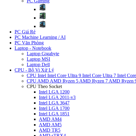
PC Gaming
PC Giá Rẻ
PC Machine Learning / AI
PC Văn Phòng
Laptop - Notebook
Laptop Gigabyte
Laptop MSI
Laptop Dell
CPU - Bộ Vi Xử Lý
CPU Intel
Intel Core Ultra 9
Intel Core Ultra 7
Intel Cor
CPU AMD
AMD Ryzen 5
AMD Ryzen 7
AMD Ryzen 
CPU Theo Socket
Intel LGA 1200
Intel LGA 2011-v3
Intel LGA 3647
Intel LGA 1700
Intel LGA 1851
AMD AM4
AMD AM5
AMD TR5
AMD sTRX4