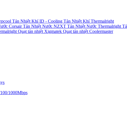
epcool
Tản Nhiệt Khí ID - Cooling
Tản Nhiệt Khí Thermalright
Nước Corsair
Tản Nhiệt Nước NZXT
Tản Nhiệt Nước Thermalright
Tả
ermalright
Quạt tản nhiệt Xigmatek
Quạt tản nhiệt Coolermaster
sys
/100/1000Mbps