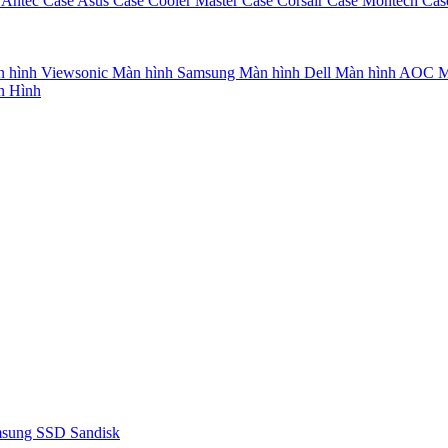
 Antec
Case Asus
Case Cooler Master
Case Corsair
Case Montech
Cas
 hình Viewsonic
Màn hình Samsung
Màn hình Dell
Màn hình AOC
M
n Hình
msung
SSD Sandisk