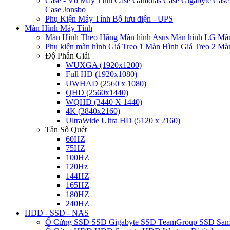
Case - Vỏ Máy Tính
Case Gamdias
Case Gigabyte
Case
Case Jonsbo
Phụ Kiện Máy Tính
Bộ lưu điện - UPS
Màn Hình Máy Tính
Màn Hình Theo Hãng
Màn hình Asus
Màn hình LG
Màn
Phụ kiện màn hình
Giá Treo 1 Màn Hình
Giá Treo 2 Mà
Độ Phân Giải
WUXGA (1920x1200)
Full HD (1920x1080)
UWHAD (2560 x 1080)
QHD (2560x1440)
WQHD (3440 X 1440)
4K (3840x2160)
UltraWide Ultra HD (5120 x 2160)
Tần Số Quét
60HZ
75HZ
100HZ
120Hz
144HZ
165HZ
180HZ
240HZ
HDD - SSD - NAS
Ổ Cứng SSD
SSD Gigabyte
SSD TeamGroup
SSD Sa