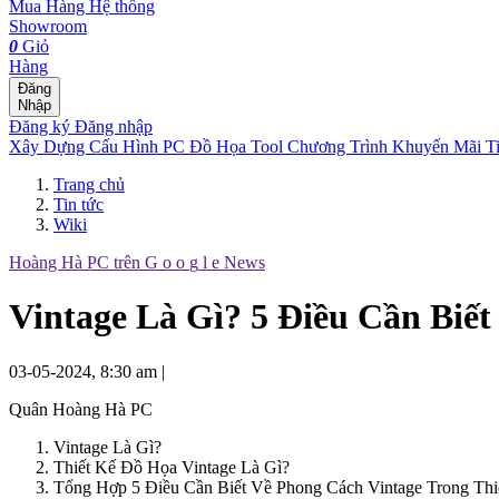
Mua Hàng
Hệ thống
Showroom
0
Giỏ
Hàng
Đăng
Nhập
Đăng ký
Đăng nhập
Xây Dựng Cấu Hình
PC Đồ Họa Tool
Chương Trình Khuyến Mãi
T
Trang chủ
Tin tức
Wiki
Hoàng Hà PC trên
G
o
o
g
l
e
News
Vintage Là Gì? 5 Điều Cần Biế
03-05-2024, 8:30 am
|
Quân Hoàng Hà PC
Vintage Là Gì?
Thiết Kế Đồ Họa Vintage Là Gì?
Tổng Hợp 5 Điều Cần Biết Về Phong Cách Vintage Trong Th