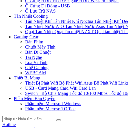
Ổ Cứng HDD
HDD Seagate
HDD Western Digital
Ổ Cứng Di Động - USB
Ổ Lưu Trữ NAS
Tản Nhiệt Cooling
Tản Nhiệt Khí
Tản Nhiệt Khí Noctua
Tản Nhiệt Khí De
Tản Nhiệt Nước AIO
Tản Nhiệt Nước Asus
Tản Nhiệt 
Quạt Tản Nhiệt
Quạt tản nhiệt NZXT
Quạt tản nhiệt Th
Gaming Gear
Bàn Phím
Chuột Máy Tính
Bàn Di Chuột
Tai Nghe
Loa Vi Tính
Ghế Gaming
WEBCAM
Thiết Bị Mạng
Thiết Bị Phát Wifi
Bộ Phát Wifi Asus
Bộ Phát Wifi Link
USB - Card Mạng
Card Wifi
Card Lan
Switch - Bộ Chia Mạng
Tốc độ 10/100 Mbps
Tốc độ 10
Phần Mềm Bản Quyền
Phần mềm Microsoft Windows
Phần mềm Microsoft Office
Hotline