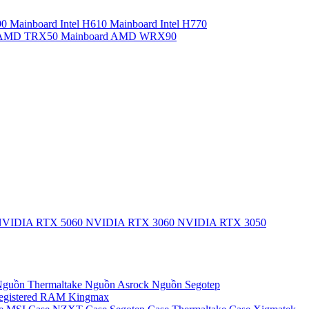
90
Mainboard Intel H610
Mainboard Intel H770
d AMD TRX50
Mainboard AMD WRX90
VIDIA RTX 5060
NVIDIA RTX 3060
NVIDIA RTX 3050
guồn Thermaltake
Nguồn Asrock
Nguồn Segotep
egistered
RAM Kingmax