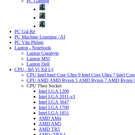
PC Gaming
PC Giá Rẻ
PC Machine Learning / AI
PC Văn Phòng
Laptop - Notebook
Laptop Gigabyte
Laptop MSI
Laptop Dell
CPU - Bộ Vi Xử Lý
CPU Intel
Intel Core Ultra 9
Intel Core Ultra 7
Intel Cor
CPU AMD
AMD Ryzen 5
AMD Ryzen 7
AMD Ryzen 
CPU Theo Socket
Intel LGA 1200
Intel LGA 2011-v3
Intel LGA 3647
Intel LGA 1700
Intel LGA 1851
AMD AM4
AMD AM5
AMD TR5
AMD sTRX4