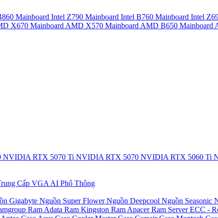
 B860
Mainboard Intel Z790
Mainboard Intel B760
Mainboard Intel Z6
AMD X670
Mainboard AMD X570
Mainboard AMD B650
Mainboar
0
NVIDIA RTX 5070 Ti
NVIDIA RTX 5070
NVIDIA RTX 5060 Ti
N
rung Cấp
VGA AI Phổ Thông
ồn Gigabyte
Nguồn Super Flower
Nguồn Deepcool
Nguồn Seasonic
N
amgroup
Ram Adata
Ram Kingston
Ram Apacer
Ram Server ECC - R