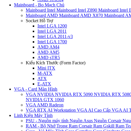
Mainboard - Bo Mạch Chủ
Mainboard Intel
Mainboard Intel Z890
Mainboard Intel
Mainboard AMD
Mainboard AMD X870
Mainboard 
Socket Hỗ Trợ
Intel LGA 1200
Intel LGA 2011
Intel LGA 2011-v3
Intel LGA 1700
AMD AM4
AMD AM5
AMD sTR5
Kiểu Kích Thước (Form Factor)
Mini ITX
M-ATX
ATX
E-ATX
VGA - Card Màn Hình
VGA NVIDIA
NVIDIA RTX 5090
NVIDIA RTX 508
NVIDIA GTX 1060
VGA AMD Radeon
VGA RTX AI Workstation
VGA AI Cao Cấp
VGA AI T
Linh Kiện Máy Tính
PSU - Nguồn máy tính
Nguồn Asus
Nguồn Corsair
Ngu
RAM - Bộ Nhớ Trong
Ram Corsair
Ram Gskill
Ram Te