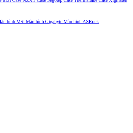
e MSI
Case NZXT
Case Segotep
Case Thermaltake
Case Xigmatek
àn hình MSI
Màn hình Gigabyte
Màn hình ASRock