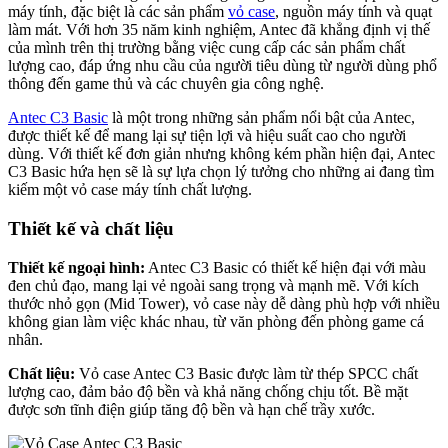
máy tính, đặc biệt là các sản phẩm
vỏ case
, nguồn máy tính và quạt
làm mát. Với hơn 35 năm kinh nghiệm, Antec đã khẳng định vị thế
của mình trên thị trường bằng việc cung cấp các sản phẩm chất
lượng cao, đáp ứng nhu cầu của người tiêu dùng từ người dùng phổ
thông đến game thủ và các chuyên gia công nghệ.
Antec C3 Basic
là một trong những sản phẩm nổi bật của Antec,
được thiết kế để mang lại sự tiện lợi và hiệu suất cao cho người
dùng. Với thiết kế đơn giản nhưng không kém phần hiện đại, Antec
C3 Basic hứa hẹn sẽ là sự lựa chọn lý tưởng cho những ai đang tìm
kiếm một vỏ case máy tính chất lượng.
Thiết kế và chất liệu
Thiết kế ngoại hình:
Antec C3 Basic có thiết kế hiện đại với màu
đen chủ đạo, mang lại vẻ ngoài sang trọng và mạnh mẽ. Với kích
thước nhỏ gọn (Mid Tower), vỏ case này dễ dàng phù hợp với nhiều
không gian làm việc khác nhau, từ văn phòng đến phòng game cá
nhân.
Chất liệu:
Vỏ case Antec C3 Basic được làm từ thép SPCC chất
lượng cao, đảm bảo độ bền và khả năng chống chịu tốt. Bề mặt
được sơn tĩnh điện giúp tăng độ bền và hạn chế trầy xước.