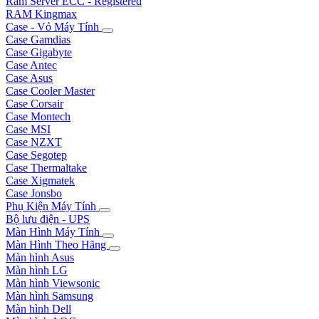
Ram Server ECC - Registered
RAM Kingmax
Case - Vỏ Máy Tính
Case Gamdias
Case Gigabyte
Case Antec
Case Asus
Case Cooler Master
Case Corsair
Case Montech
Case MSI
Case NZXT
Case Segotep
Case Thermaltake
Case Xigmatek
Case Jonsbo
Phụ Kiện Máy Tính
Bộ lưu điện - UPS
Màn Hình Máy Tính
Màn Hình Theo Hãng
Màn hình Asus
Màn hình LG
Màn hình Viewsonic
Màn hình Samsung
Màn hình Dell