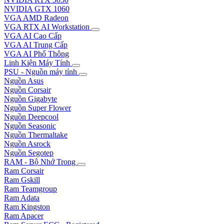
NVIDIA GTX 1060
VGA AMD Radeon
VGA RTX AI Workstation
VGA AI Cao Cấp
VGA AI Trung Cấp
VGA AI Phổ Thông
Linh Kiện Máy Tính
PSU - Nguồn máy tính
Nguồn Asus
Nguồn Corsair
Nguồn Gigabyte
Nguồn Super Flower
Nguồn Deepcool
Nguồn Seasonic
Nguồn Thermaltake
Nguồn Asrock
Nguồn Segotep
RAM - Bộ Nhớ Trong
Ram Corsair
Ram Gskill
Ram Teamgroup
Ram Adata
Ram Kingston
Ram Apacer