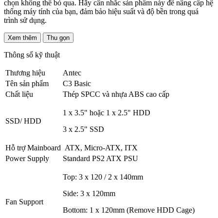
chọn không thể bỏ qua. Hãy cân nhắc sản phẩm này để nâng cấp hệ
thống máy tính của bạn, đảm bảo hiệu suất và độ bền trong quá
trình sử dụng.
Xem thêm
Thu gọn
Thông số kỹ thuật
Thương hiệu
Antec
Tên sản phẩm
C3 Basic
Chất liệu
Thép SPCC và nhựa ABS cao cấp
1 x 3.5" hoặc 1 x 2.5" HDD
SSD/ HDD
3 x 2.5" SSD
Hỗ trợ Mainboard
ATX, Micro-ATX, ITX
Power Supply
Standard PS2 ATX PSU
Top: 3 x 120 / 2 x 140mm
Side: 3 x 120mm
Fan Support
Bottom: 1 x 120mm (Remove HDD Cage)