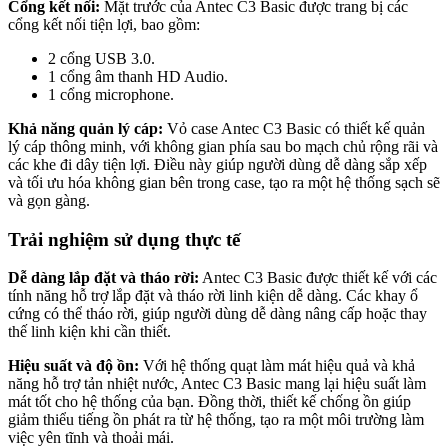
Cổng kết nối:
Mặt trước của Antec C3 Basic được trang bị các
cổng kết nối tiện lợi, bao gồm:
2 cổng USB 3.0.
1 cổng âm thanh HD Audio.
1 cổng microphone.
Khả năng quản lý cáp:
Vỏ case Antec C3 Basic có thiết kế quản
lý cáp thông minh, với không gian phía sau bo mạch chủ rộng rãi và
các khe đi dây tiện lợi. Điều này giúp người dùng dễ dàng sắp xếp
và tối ưu hóa không gian bên trong case, tạo ra một hệ thống sạch sẽ
và gọn gàng.
Trải nghiệm sử dụng thực tế
Dễ dàng lắp đặt và tháo rời:
Antec C3 Basic được thiết kế với các
tính năng hỗ trợ lắp đặt và tháo rời linh kiện dễ dàng. Các khay ổ
cứng có thể tháo rời, giúp người dùng dễ dàng nâng cấp hoặc thay
thế linh kiện khi cần thiết.
Hiệu suất và độ ồn:
Với hệ thống quạt làm mát hiệu quả và khả
năng hỗ trợ tản nhiệt nước, Antec C3 Basic mang lại hiệu suất làm
mát tốt cho hệ thống của bạn. Đồng thời, thiết kế chống ồn giúp
giảm thiểu tiếng ồn phát ra từ hệ thống, tạo ra một môi trường làm
việc yên tĩnh và thoải mái.