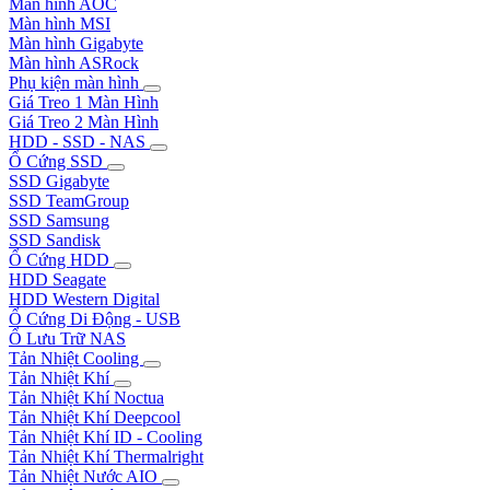
Màn hình AOC
Màn hình MSI
Màn hình Gigabyte
Màn hình ASRock
Phụ kiện màn hình
Giá Treo 1 Màn Hình
Giá Treo 2 Màn Hình
HDD - SSD - NAS
Ổ Cứng SSD
SSD Gigabyte
SSD TeamGroup
SSD Samsung
SSD Sandisk
Ổ Cứng HDD
HDD Seagate
HDD Western Digital
Ổ Cứng Di Động - USB
Ổ Lưu Trữ NAS
Tản Nhiệt Cooling
Tản Nhiệt Khí
Tản Nhiệt Khí Noctua
Tản Nhiệt Khí Deepcool
Tản Nhiệt Khí ID - Cooling
Tản Nhiệt Khí Thermalright
Tản Nhiệt Nước AIO