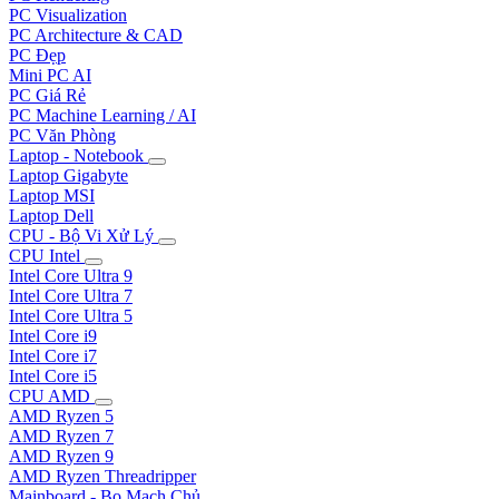
PC Visualization
PC Architecture & CAD
PC Đẹp
Mini PC AI
PC Giá Rẻ
PC Machine Learning / AI
PC Văn Phòng
Laptop - Notebook
Laptop Gigabyte
Laptop MSI
Laptop Dell
CPU - Bộ Vi Xử Lý
CPU Intel
Intel Core Ultra 9
Intel Core Ultra 7
Intel Core Ultra 5
Intel Core i9
Intel Core i7
Intel Core i5
CPU AMD
AMD Ryzen 5
AMD Ryzen 7
AMD Ryzen 9
AMD Ryzen Threadripper
Mainboard - Bo Mạch Chủ