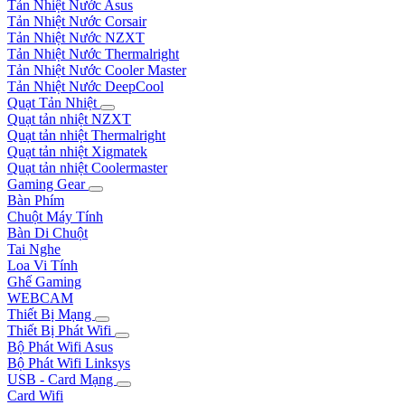
Tản Nhiệt Nước Asus
Tản Nhiệt Nước Corsair
Tản Nhiệt Nước NZXT
Tản Nhiệt Nước Thermalright
Tản Nhiệt Nước Cooler Master
Tản Nhiệt Nước DeepCool
Quạt Tản Nhiệt
Quạt tản nhiệt NZXT
Quạt tản nhiệt Thermalright
Quạt tản nhiệt Xigmatek
Quạt tản nhiệt Coolermaster
Gaming Gear
Bàn Phím
Chuột Máy Tính
Bàn Di Chuột
Tai Nghe
Loa Vi Tính
Ghế Gaming
WEBCAM
Thiết Bị Mạng
Thiết Bị Phát Wifi
Bộ Phát Wifi Asus
Bộ Phát Wifi Linksys
USB - Card Mạng
Card Wifi