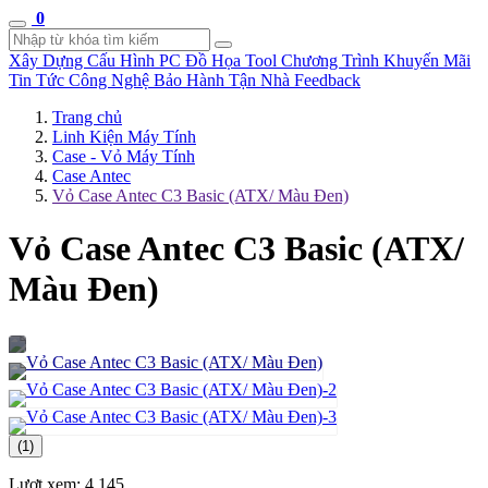
0
Xây Dựng Cấu Hình
PC Đồ Họa Tool
Chương Trình Khuyến Mãi
Tin Tức Công Nghệ
Bảo Hành Tận Nhà
Feedback
Trang chủ
Linh Kiện Máy Tính
Case - Vỏ Máy Tính
Case Antec
Vỏ Case Antec C3 Basic (ATX/ Màu Đen)
Vỏ Case Antec C3 Basic (ATX/
Màu Đen)
(1)
Lượt xem:
4.145