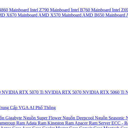
 B860
Mainboard Intel Z790
Mainboard Intel B760
Mainboard Intel Z6
AMD X670
Mainboard AMD X570
Mainboard AMD B650
Mainboar
0
NVIDIA RTX 5070 Ti
NVIDIA RTX 5070
NVIDIA RTX 5060 Ti
N
rung Cấp
VGA AI Phổ Thông
ồn Gigabyte
Nguồn Super Flower
Nguồn Deepcool
Nguồn Seasonic
N
amgroup
Ram Adata
Ram Kingston
Ram Apacer
Ram Server ECC - R