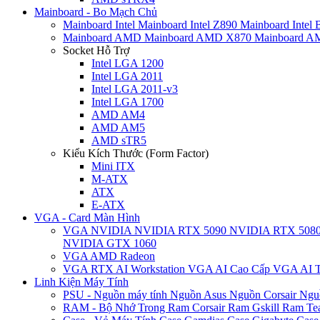
Mainboard - Bo Mạch Chủ
Mainboard Intel
Mainboard Intel Z890
Mainboard Intel
Mainboard AMD
Mainboard AMD X870
Mainboard 
Socket Hỗ Trợ
Intel LGA 1200
Intel LGA 2011
Intel LGA 2011-v3
Intel LGA 1700
AMD AM4
AMD AM5
AMD sTR5
Kiểu Kích Thước (Form Factor)
Mini ITX
M-ATX
ATX
E-ATX
VGA - Card Màn Hình
VGA NVIDIA
NVIDIA RTX 5090
NVIDIA RTX 508
NVIDIA GTX 1060
VGA AMD Radeon
VGA RTX AI Workstation
VGA AI Cao Cấp
VGA AI T
Linh Kiện Máy Tính
PSU - Nguồn máy tính
Nguồn Asus
Nguồn Corsair
Ngu
RAM - Bộ Nhớ Trong
Ram Corsair
Ram Gskill
Ram Te