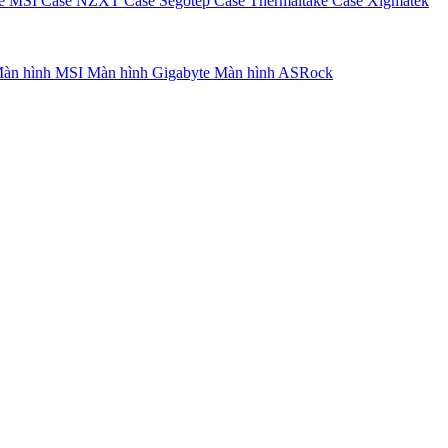
e MSI
Case NZXT
Case Segotep
Case Thermaltake
Case Xigmatek
àn hình MSI
Màn hình Gigabyte
Màn hình ASRock