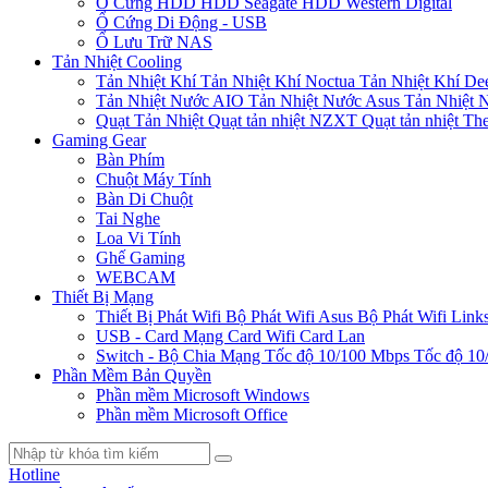
Ổ Cứng HDD
HDD Seagate
HDD Western Digital
Ổ Cứng Di Động - USB
Ổ Lưu Trữ NAS
Tản Nhiệt Cooling
Tản Nhiệt Khí
Tản Nhiệt Khí Noctua
Tản Nhiệt Khí De
Tản Nhiệt Nước AIO
Tản Nhiệt Nước Asus
Tản Nhiệt 
Quạt Tản Nhiệt
Quạt tản nhiệt NZXT
Quạt tản nhiệt Th
Gaming Gear
Bàn Phím
Chuột Máy Tính
Bàn Di Chuột
Tai Nghe
Loa Vi Tính
Ghế Gaming
WEBCAM
Thiết Bị Mạng
Thiết Bị Phát Wifi
Bộ Phát Wifi Asus
Bộ Phát Wifi Link
USB - Card Mạng
Card Wifi
Card Lan
Switch - Bộ Chia Mạng
Tốc độ 10/100 Mbps
Tốc độ 10
Phần Mềm Bản Quyền
Phần mềm Microsoft Windows
Phần mềm Microsoft Office
Hotline