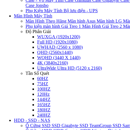
Case - Vỏ Máy Tính
Case Gamdias
Case Gigabyte
Case
Case Jonsbo
Phụ Kiện Máy Tính
Bộ lưu điện - UPS
Màn Hình Máy Tính
Màn Hình Theo Hãng
Màn hình Asus
Màn hình LG
Màn
Phụ kiện màn hình
Giá Treo 1 Màn Hình
Giá Treo 2 Mà
Độ Phân Giải
WUXGA (1920x1200)
Full HD (1920x1080)
UWHAD (2560 x 1080)
QHD (2560x1440)
WQHD (3440 X 1440)
4K (3840x2160)
UltraWide Ultra HD (5120 x 2160)
Tần Số Quét
60HZ
75HZ
100HZ
120Hz
144HZ
165HZ
180HZ
240HZ
HDD - SSD - NAS
Ổ Cứng SSD
SSD Gigabyte
SSD TeamGroup
SSD Sa