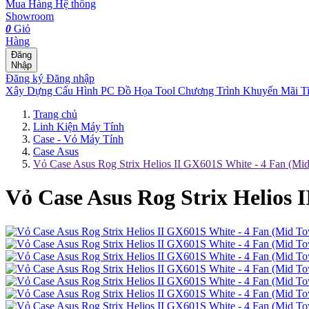
Mua Hàng
Hệ thống
Showroom
0
Giỏ
Hàng
Đăng
Nhập
Đăng ký
Đăng nhập
Xây Dựng Cấu Hình
PC Đồ Họa Tool
Chương Trình Khuyến Mãi
T
Trang chủ
Linh Kiện Máy Tính
Case - Vỏ Máy Tính
Case Asus
Vỏ Case Asus Rog Strix Helios II GX601S White - 4 Fan (Mi
Vỏ Case Asus Rog Strix Helios