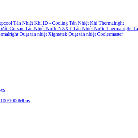
epcool
Tản Nhiệt Khí ID - Cooling
Tản Nhiệt Khí Thermalright
Nước Corsair
Tản Nhiệt Nước NZXT
Tản Nhiệt Nước Thermalright
Tả
ermalright
Quạt tản nhiệt Xigmatek
Quạt tản nhiệt Coolermaster
sys
/100/1000Mbps