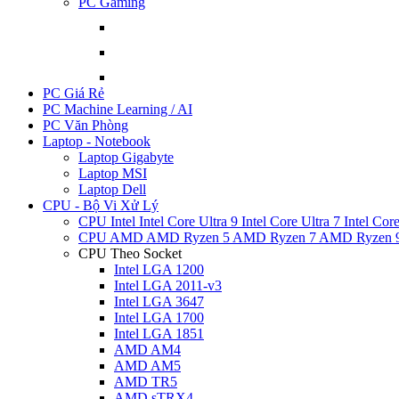
PC Gaming
PC Giá Rẻ
PC Machine Learning / AI
PC Văn Phòng
Laptop - Notebook
Laptop Gigabyte
Laptop MSI
Laptop Dell
CPU - Bộ Vi Xử Lý
CPU Intel
Intel Core Ultra 9
Intel Core Ultra 7
Intel Cor
CPU AMD
AMD Ryzen 5
AMD Ryzen 7
AMD Ryzen 
CPU Theo Socket
Intel LGA 1200
Intel LGA 2011-v3
Intel LGA 3647
Intel LGA 1700
Intel LGA 1851
AMD AM4
AMD AM5
AMD TR5
AMD sTRX4