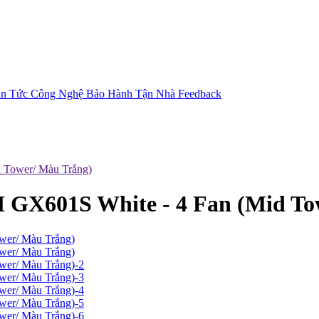
in Tức Công Nghệ
Bảo Hành Tận Nhà
Feedback
d Tower/ Màu Trắng)
 II GX601S White - 4 Fan (Mid T