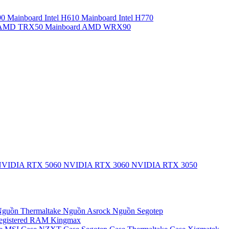
90
Mainboard Intel H610
Mainboard Intel H770
d AMD TRX50
Mainboard AMD WRX90
VIDIA RTX 5060
NVIDIA RTX 3060
NVIDIA RTX 3050
guồn Thermaltake
Nguồn Asrock
Nguồn Segotep
egistered
RAM Kingmax