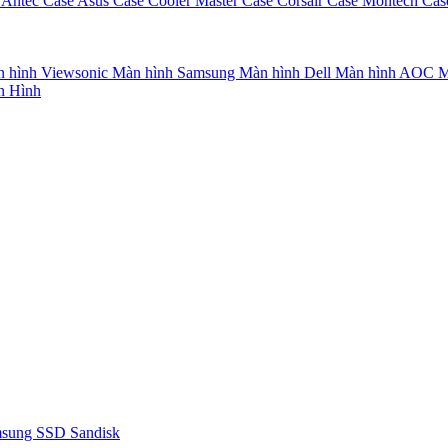
 Antec
Case Asus
Case Cooler Master
Case Corsair
Case Montech
Cas
 hình Viewsonic
Màn hình Samsung
Màn hình Dell
Màn hình AOC
M
n Hình
msung
SSD Sandisk