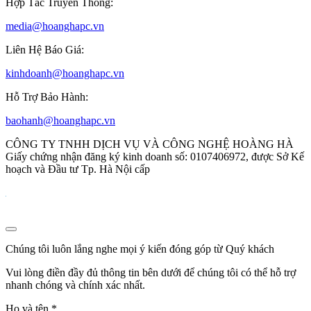
Hợp Tác Truyền Thông:
media@hoanghapc.vn
Liên Hệ Báo Giá:
kinhdoanh@hoanghapc.vn
Hỗ Trợ Bảo Hành:
baohanh@hoanghapc.vn
CÔNG TY TNHH DỊCH VỤ VÀ CÔNG NGHỆ HOÀNG HÀ
Giấy chứng nhận đăng ký kinh doanh số: 0107406972, được Sở Kế
hoạch và Đầu tư Tp. Hà Nội cấp
Chúng tôi luôn lắng nghe mọi ý kiến đóng góp từ Quý khách
Vui lòng điền đầy đủ thông tin bên dưới để chúng tôi có thể hỗ trợ
nhanh chóng và chính xác nhất.
Họ và tên
*