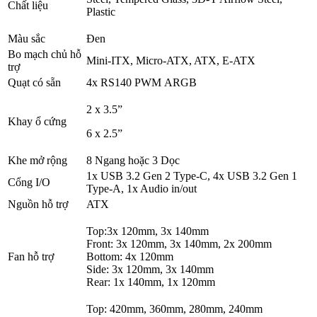
Chất liệu
Plastic
Màu sắc
Đen
Bo mạch chủ hỗ
Mini-ITX, Micro-ATX, ATX, E-ATX
trợ
Quạt có sẵn
4x RS140 PWM ARGB
2 x 3.5”
Khay ổ cứng
6 x 2.5”
Khe mở rộng
8 Ngang hoặc 3 Dọc
1x USB 3.2 Gen 2 Type-C, 4x USB 3.2 Gen 1
Cổng I/O
Type-A, 1x Audio in/out
Nguồn hỗ trợ
ATX
Top:3x 120mm, 3x 140mm
Front: 3x 120mm, 3x 140mm, 2x 200mm
Fan hỗ trợ
Bottom: 4x 120mm
Side: 3x 120mm, 3x 140mm
Rear: 1x 140mm, 1x 120mm
Top: 420mm, 360mm, 280mm, 240mm