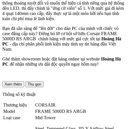
thông thoáng tuyệt đối và muốn thể hiện cá tính riêng qua hệ thống
đèn LED, thì đây chính là "ứng cử viên" số 1. Với mức giá đi kèm
4 quạt 140mm cao cấp, đây thực sự là một món hời nếu bạn tính
toán chi phí mua lẻ linh kiện.
Bạn đã sẵn sàng để "lên đời" cho dàn PC của mình với chiếc vỏ
case đẳng cấp này? Đừng bỏ lỡ cơ hội sở hữu Corsair FRAME
5000D RS ARGB chính hãng với mức giá cực tốt tại
Hoàng Hà
PC
- địa chỉ phân phối linh kiện máy tính uy tín hàng đầu Việt
Nam.
Ghé thăm showroom hoặc đặt hàng online tại website
Hoàng Hà
PC
để nhận những ưu đãi độc quyền ngay hôm nay!
Xem thêm
Thu gọn
Thông số kỹ thuật
Thương hiệu
CORSAIR
Model
FRAME 5000D RS ARGB
Loại case
Mid Tower
Steel, Tempered Glass, 3D-Y Airflow Steel,