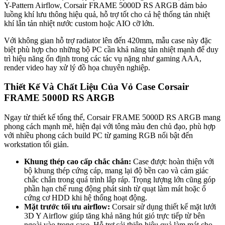
Y-Pattern Airflow, Corsair FRAME 5000D RS ARGB đảm bảo
luồng khí lưu thông hiệu quả, hỗ trợ tốt cho cả hệ thống tản nhiệt
khí lẫn tản nhiệt nước custom hoặc AIO cỡ lớn.
Với không gian hỗ trợ radiator lên đến 420mm, mẫu case này đặc
biệt phù hợp cho những bộ PC cần khả năng tản nhiệt mạnh để duy
trì hiệu năng ổn định trong các tác vụ nặng như gaming AAA,
render video hay xử lý đồ họa chuyên nghiệp.
Thiết Kế Và Chất Liệu Của Vỏ Case Corsair
FRAME 5000D RS ARGB
Ngay từ thiết kế tổng thể, Corsair FRAME 5000D RS ARGB mang
phong cách mạnh mẽ, hiện đại với tông màu đen chủ đạo, phù hợp
với nhiều phong cách build PC từ gaming RGB nổi bật đến
workstation tối giản.
Khung thép cao cấp chắc chắn:
Case được hoàn thiện với
bộ khung thép cứng cáp, mang lại độ bền cao và cảm giác
chắc chắn trong quá trình lắp ráp. Trọng lượng lớn cũng góp
phần hạn chế rung động phát sinh từ quạt làm mát hoặc ổ
cứng cơ HDD khi hệ thống hoạt động.
Mặt trước tối ưu airflow:
Corsair sử dụng thiết kế mặt lưới
3D Y Airflow giúp tăng khả năng hút gió trực tiếp từ bên
ngoài vào trong case. Hỗ trợ cải thiện hiệu quả làm mát cho