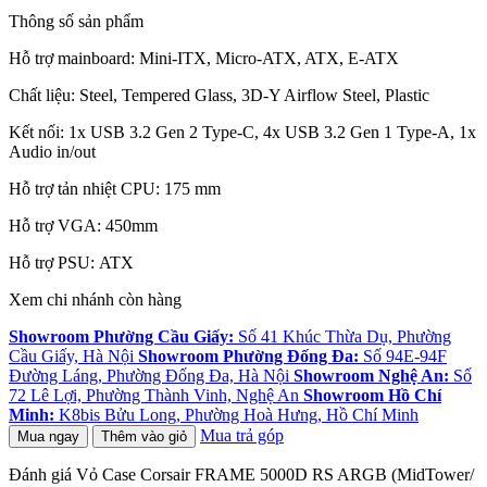
Thông số sản phẩm
Hỗ trợ mainboard: Mini-ITX, Micro-ATX, ATX, E-ATX
Chất liệu: Steel, Tempered Glass, 3D-Y Airflow Steel, Plastic
Kết nối: 1x USB 3.2 Gen 2 Type-C, 4x USB 3.2 Gen 1 Type-A, 1x
Audio in/out
Hỗ trợ tản nhiệt CPU: 175 mm
Hỗ trợ VGA: 450mm
Hỗ trợ PSU: ATX
Xem chi nhánh còn hàng
Showroom Phường Cầu Giấy:
Số 41 Khúc Thừa Dụ, Phường
Cầu Giấy, Hà Nội
Showroom Phường Đống Đa:
Số 94E-94F
Đường Láng, Phường Đống Đa, Hà Nội
Showroom Nghệ An:
Số
72 Lê Lợi, Phường Thành Vinh, Nghệ An
Showroom Hồ Chí
Minh:
K8bis Bửu Long, Phường Hoà Hưng, Hồ Chí Minh
Mua trả góp
Mua ngay
Thêm vào giỏ
Đánh giá Vỏ Case Corsair FRAME 5000D RS ARGB (MidTower/