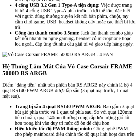
4 cổng USB 3.2 Gen 1 Type-A tiện dụng:
Việc được trang
bị tới 4 cổng USB Type-A phía trước là lợi thế lớn, đặc biệt
với người dùng thường xuyên kết nối bàn phím, chuột, tay
cầm chơi game, USB, headset không dây hoặc các thiết bị lưu
trữ.
Cổng âm thanh combo 3.5mm:
Jack âm thanh combo giúp
kết nối nhanh tai nghe gaming, headset có microphone hoặc
loa ngoài, đáp ứng tốt nhu cầu giải trí và giao tiếp hàng ngày.
Hệ Thống Làm Mát Của Vỏ Case Corsair FRAME
5000D RS ARGB
Điểm "đáng tiền" nhất trên phiên bản RS ARGB này chính là bộ 4
quạt RS140 PWM ARGB được lắp sẵn (3 quạt mặt trước, 1 quạt
mặt sau).
Trang bị sẵn 4 quạt RS140 PWM ARGB:
Bao gồm 3 quạt
hút gió phía trước và 1 quạt xả phía sau. So với quạt 120mm
tiêu chuẩn, quạt 140mm thường cung cấp lưu lượng gió lớn
hơn trong khi vẫn duy trì mức độ ồn dễ chịu hơn.
Điều khiển tốc độ PWM thông minh:
Công nghệ PWM
cho phép mainboard điều chỉnh tốc độ quạt linh hoạt dựa trên