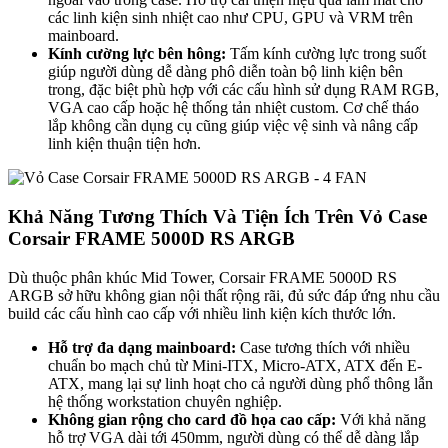
các linh kiện sinh nhiệt cao như CPU, GPU và VRM trên
mainboard.
Kính cường lực bên hông:
Tấm kính cường lực trong suốt
giúp người dùng dễ dàng phô diễn toàn bộ linh kiện bên
trong, đặc biệt phù hợp với các cấu hình sử dụng RAM RGB,
VGA cao cấp hoặc hệ thống tản nhiệt custom. Cơ chế tháo
lắp không cần dụng cụ cũng giúp việc vệ sinh và nâng cấp
linh kiện thuận tiện hơn.
Khả Năng Tương Thích Và Tiện Ích Trên Vỏ Case
Corsair FRAME 5000D RS ARGB
Dù thuộc phân khúc Mid Tower, Corsair FRAME 5000D RS
ARGB sở hữu không gian nội thất rộng rãi, đủ sức đáp ứng nhu cầu
build các cấu hình cao cấp với nhiều linh kiện kích thước lớn.
Hỗ trợ đa dạng mainboard:
Case tương thích với nhiều
chuẩn bo mạch chủ từ Mini-ITX, Micro-ATX, ATX đến E-
ATX, mang lại sự linh hoạt cho cả người dùng phổ thông lẫn
hệ thống workstation chuyên nghiệp.
Không gian rộng cho card đồ họa cao cấp:
Với khả năng
hỗ trợ VGA dài tới 450mm, người dùng có thể dễ dàng lắp