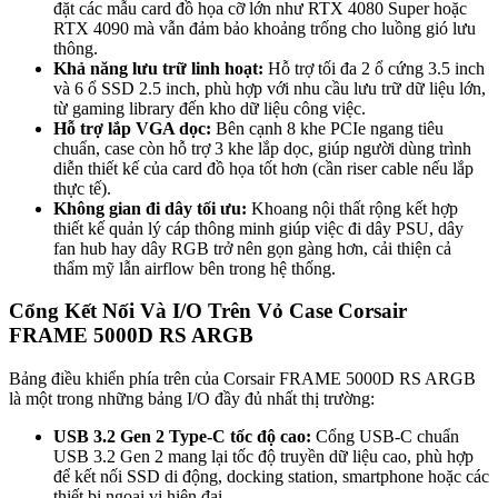
đặt các mẫu card đồ họa cỡ lớn như RTX 4080 Super hoặc
RTX 4090 mà vẫn đảm bảo khoảng trống cho luồng gió lưu
thông.
Khả năng lưu trữ linh hoạt:
Hỗ trợ tối đa 2 ổ cứng 3.5 inch
và 6 ổ SSD 2.5 inch, phù hợp với nhu cầu lưu trữ dữ liệu lớn,
từ gaming library đến kho dữ liệu công việc.
Hỗ trợ lắp VGA dọc:
Bên cạnh 8 khe PCIe ngang tiêu
chuẩn, case còn hỗ trợ 3 khe lắp dọc, giúp người dùng trình
diễn thiết kế của card đồ họa tốt hơn (cần riser cable nếu lắp
thực tế).
Không gian đi dây tối ưu:
Khoang nội thất rộng kết hợp
thiết kế quản lý cáp thông minh giúp việc đi dây PSU, dây
fan hub hay dây RGB trở nên gọn gàng hơn, cải thiện cả
thẩm mỹ lẫn airflow bên trong hệ thống.
Cổng Kết Nối Và I/O Trên Vỏ Case Corsair
FRAME 5000D RS ARGB
Bảng điều khiển phía trên của Corsair FRAME 5000D RS ARGB
là một trong những bảng I/O đầy đủ nhất thị trường:
USB 3.2 Gen 2 Type-C tốc độ cao:
Cổng USB-C chuẩn
USB 3.2 Gen 2 mang lại tốc độ truyền dữ liệu cao, phù hợp
để kết nối SSD di động, docking station, smartphone hoặc các
thiết bị ngoại vi hiện đại.