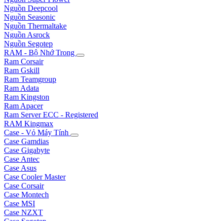
Nguồn Deepcool
Nguồn Seasonic
Nguồn Thermaltake
Nguồn Asrock
Nguồn Segotep
RAM - Bộ Nhớ Trong
Ram Corsair
Ram Gskill
Ram Teamgroup
Ram Adata
Ram Kingston
Ram Apacer
Ram Server ECC - Registered
RAM Kingmax
Case - Vỏ Máy Tính
Case Gamdias
Case Gigabyte
Case Antec
Case Asus
Case Cooler Master
Case Corsair
Case Montech
Case MSI
Case NZXT