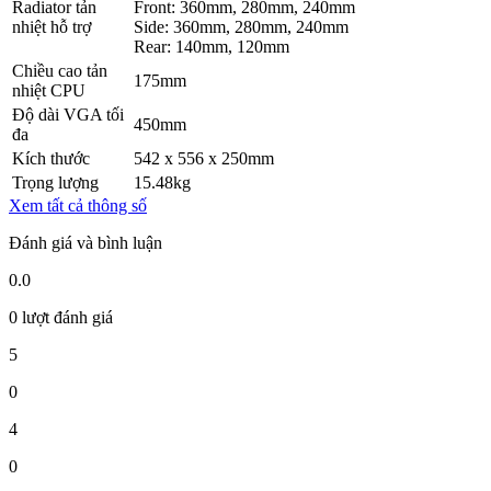
Radiator tản
Front: 360mm, 280mm, 240mm
nhiệt hỗ trợ
Side: 360mm, 280mm, 240mm
Rear: 140mm, 120mm
Chiều cao tản
175mm
nhiệt CPU
Độ dài VGA tối
450mm
đa
Kích thước
542 x 556 x 250mm
Trọng lượng
15.48kg
Xem tất cả thông số
Đánh giá và bình luận
0.0
0 lượt đánh giá
5
0
4
0