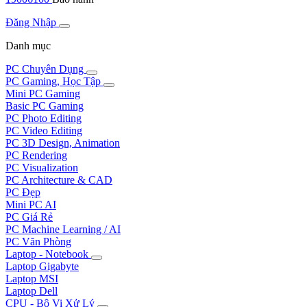
Đăng Nhập
Danh mục
PC Chuyên Dụng
PC Gaming, Học Tập
Mini PC Gaming
Basic PC Gaming
PC Photo Editing
PC Video Editing
PC 3D Design, Animation
PC Rendering
PC Visualization
PC Architecture & CAD
PC Đẹp
Mini PC AI
PC Giá Rẻ
PC Machine Learning / AI
PC Văn Phòng
Laptop - Notebook
Laptop Gigabyte
Laptop MSI
Laptop Dell
CPU - Bộ Vi Xử Lý