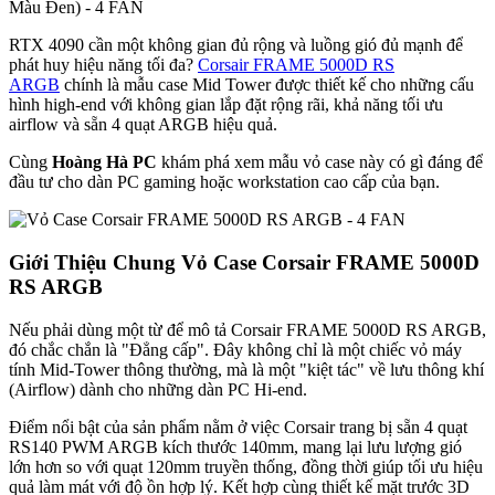
Màu Đen) - 4 FAN
RTX 4090 cần một không gian đủ rộng và luồng gió đủ mạnh để
phát huy hiệu năng tối đa?
Corsair FRAME 5000D RS
ARGB
chính là mẫu case Mid Tower được thiết kế cho những cấu
hình high-end với không gian lắp đặt rộng rãi, khả năng tối ưu
airflow và sẵn 4 quạt ARGB hiệu quả.
Cùng
Hoàng Hà PC
khám phá xem mẫu vỏ case này có gì đáng để
đầu tư cho dàn PC gaming hoặc workstation cao cấp của bạn.
Giới Thiệu Chung Vỏ Case Corsair FRAME 5000D
RS ARGB
Nếu phải dùng một từ để mô tả Corsair FRAME 5000D RS ARGB,
đó chắc chắn là "Đẳng cấp". Đây không chỉ là một chiếc vỏ máy
tính Mid-Tower thông thường, mà là một "kiệt tác" về lưu thông khí
(Airflow) dành cho những dàn PC Hi-end.
Điểm nổi bật của sản phẩm nằm ở việc Corsair trang bị sẵn 4 quạt
RS140 PWM ARGB kích thước 140mm, mang lại lưu lượng gió
lớn hơn so với quạt 120mm truyền thống, đồng thời giúp tối ưu hiệu
quả làm mát với độ ồn hợp lý. Kết hợp cùng thiết kế mặt trước 3D