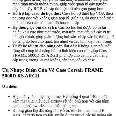
rãnh định tuyến thông minh, giúp việc quản lý dây nguồn,
dây fan, dây RGB và cáp tín hiệu trở nên gọn gàng hơn.
Hỗ trợ lắp card đồ họa dọc:
Case hỗ trợ thiết lập VGA theo
phương dọc với không gian hợp lý, giúp người dùng phô diễn
thiết kế của các mẫu card đồ họa cao cấp.
Hệ thống lọc bụi đa vị trí:
Các bộ lọc bụi được bố trí tại
nhiều khu vực như mặt trước, mặt trên, mặt đáy và các vị trí
hút gió chính, giúp giảm lượng bụi xâm nhập vào hệ thống, từ
đó tăng độ bền cho quạt, tản nhiệt và các linh kiện bên trong.
Thiết kế tối ưu cho nâng cấp lâu dài:
Không gian nội thất
rộng rãi cùng khả năng hỗ trợ linh kiện cao cấp giúp Corsair
FRAME 5000D RS ARGB phù hợp cho cả nhu cầu nâng
cấp trong tương lai mà không cần thay đổi vỏ case.
Ưu Nhược Điểm Của Vỏ Case Corsair FRAME
5000D RS ARGB
Ưu điểm
Hiệu năng tản nhiệt mạnh mẽ: Hệ thống 4 quạt 140mm đi
kèm mang lại hiệu quả airflow rất tốt, phù hợp với cấu hình
gaming hoặc workstation hiệu năng cao.
Không gian lắp đặt rộng rãi: Hỗ trợ tốt cho mainboard E-
ATX, card đồ họa cỡ lớn, nhiều ổ lưu trữ và các hệ thống tản