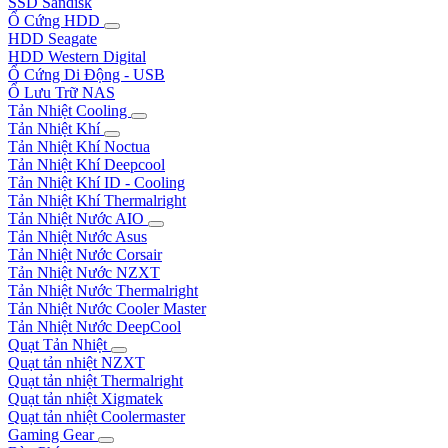
SSD Sandisk
Ổ Cứng HDD
HDD Seagate
HDD Western Digital
Ổ Cứng Di Động - USB
Ổ Lưu Trữ NAS
Tản Nhiệt Cooling
Tản Nhiệt Khí
Tản Nhiệt Khí Noctua
Tản Nhiệt Khí Deepcool
Tản Nhiệt Khí ID - Cooling
Tản Nhiệt Khí Thermalright
Tản Nhiệt Nước AIO
Tản Nhiệt Nước Asus
Tản Nhiệt Nước Corsair
Tản Nhiệt Nước NZXT
Tản Nhiệt Nước Thermalright
Tản Nhiệt Nước Cooler Master
Tản Nhiệt Nước DeepCool
Quạt Tản Nhiệt
Quạt tản nhiệt NZXT
Quạt tản nhiệt Thermalright
Quạt tản nhiệt Xigmatek
Quạt tản nhiệt Coolermaster
Gaming Gear