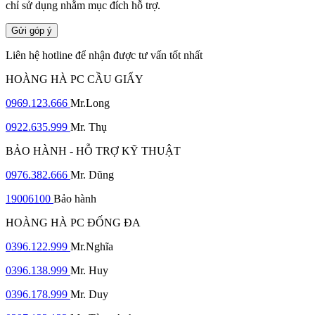
chỉ sử dụng nhằm mục đích hỗ trợ.
Gửi góp ý
Liên hệ hotline để nhận được tư vấn tốt nhất
HOÀNG HÀ PC CẦU GIẤY
0969.123.666
Mr.Long
0922.635.999
Mr. Thụ
BẢO HÀNH - HỖ TRỢ KỸ THUẬT
0976.382.666
Mr. Dũng
19006100
Bảo hành
HOÀNG HÀ PC ĐỐNG ĐA
0396.122.999
Mr.Nghĩa
0396.138.999
Mr. Huy
0396.178.999
Mr. Duy