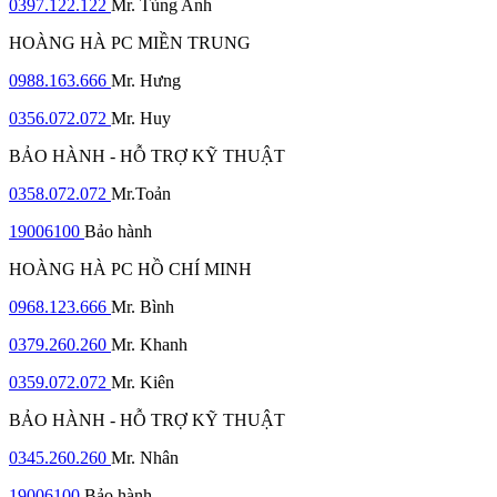
0397.122.122
Mr. Tùng Anh
HOÀNG HÀ PC MIỀN TRUNG
0988.163.666
Mr. Hưng
0356.072.072
Mr. Huy
BẢO HÀNH - HỖ TRỢ KỸ THUẬT
0358.072.072
Mr.Toản
19006100
Bảo hành
HOÀNG HÀ PC HỒ CHÍ MINH
0968.123.666
Mr. Bình
0379.260.260
Mr. Khanh
0359.072.072
Mr. Kiên
BẢO HÀNH - HỖ TRỢ KỸ THUẬT
0345.260.260
Mr. Nhân
19006100
Bảo hành