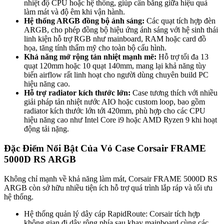
nhiệt độ CPU hoặc hệ thống, giúp cân bằng giữa hiệu quả
làm mát và độ êm khi vận hành.
Hệ thống ARGB đồng bộ ánh sáng:
Các quạt tích hợp đèn
ARGB, cho phép đồng bộ hiệu ứng ánh sáng với hệ sinh thái
linh kiện hỗ trợ RGB như mainboard, RAM hoặc card đồ
họa, tăng tính thẩm mỹ cho toàn bộ cấu hình.
Khả năng mở rộng tản nhiệt mạnh mẽ:
Hỗ trợ tối đa 13
quạt 120mm hoặc 10 quạt 140mm, mang lại khả năng tùy
biến airflow rất linh hoạt cho người dùng chuyên build PC
hiệu năng cao.
Hỗ trợ radiator kích thước lớn:
Case tương thích với nhiều
giải pháp tản nhiệt nước AIO hoặc custom loop, bao gồm
radiator kích thước lớn tới 420mm, phù hợp cho các CPU
hiệu năng cao như Intel Core i9 hoặc AMD Ryzen 9 khi hoạt
động tải nặng.
Đặc Điểm Nổi Bật Của Vỏ Case Corsair FRAME
5000D RS ARGB
Không chỉ mạnh về khả năng làm mát, Corsair FRAME 5000D RS
ARGB còn sở hữu nhiều tiện ích hỗ trợ quá trình lắp ráp và tối ưu
hệ thống.
Hệ thống quản lý dây cáp RapidRoute: Corsair tích hợp
không gian đi dây rộng phía sau khay mainboard cùng các