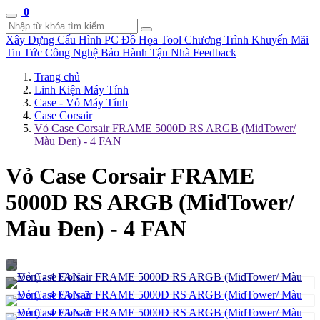
0
Xây Dựng Cấu Hình
PC Đồ Họa Tool
Chương Trình Khuyến Mãi
Tin Tức Công Nghệ
Bảo Hành Tận Nhà
Feedback
Trang chủ
Linh Kiện Máy Tính
Case - Vỏ Máy Tính
Case Corsair
Vỏ Case Corsair FRAME 5000D RS ARGB (MidTower/
Màu Đen) - 4 FAN
Vỏ Case Corsair FRAME
5000D RS ARGB (MidTower/
Màu Đen) - 4 FAN