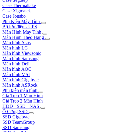
Case Segotep
Case Thermaltake
Case Xigmatek
Case Jonsbo
Phụ Kiện Máy Tính
Bộ lưu điện - UPS
Màn Hình Máy Tính
Màn Hình Theo Hãng
Màn hình Asus
Màn hình LG
Màn hình Viewsonic
Màn hình Samsung
Màn hình Dell
Màn hình AOC
Màn hình MSI
Màn hình Gigabyte
Màn hình ASRock
Phụ kiện màn hình
Giá Treo 1 Màn Hình
Giá Treo 2 Màn Hình
HDD - SSD - NAS
Ổ Cứng SSD
SSD Gigabyte
SSD TeamGroup
SSD Samsung