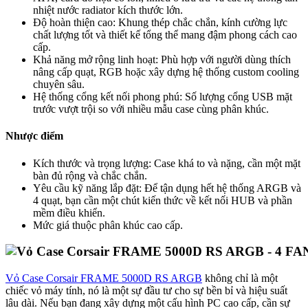
nhiệt nước radiator kích thước lớn.
Độ hoàn thiện cao: Khung thép chắc chắn, kính cường lực
chất lượng tốt và thiết kế tổng thể mang đậm phong cách cao
cấp.
Khả năng mở rộng linh hoạt: Phù hợp với người dùng thích
nâng cấp quạt, RGB hoặc xây dựng hệ thống custom cooling
chuyên sâu.
Hệ thống cổng kết nối phong phú: Số lượng cổng USB mặt
trước vượt trội so với nhiều mẫu case cùng phân khúc.
Nhược điểm
Kích thước và trọng lượng: Case khá to và nặng, cần một mặt
bàn đủ rộng và chắc chắn.
Yêu cầu kỹ năng lắp đặt: Để tận dụng hết hệ thống ARGB và
4 quạt, bạn cần một chút kiến thức về kết nối HUB và phần
mềm điều khiển.
Mức giá thuộc phân khúc cao cấp.
Vỏ Case Corsair FRAME 5000D RS ARGB
không chỉ là một
chiếc vỏ máy tính, nó là một sự đầu tư cho sự bền bỉ và hiệu suất
lâu dài. Nếu bạn đang xây dựng một cấu hình PC cao cấp, cần sự