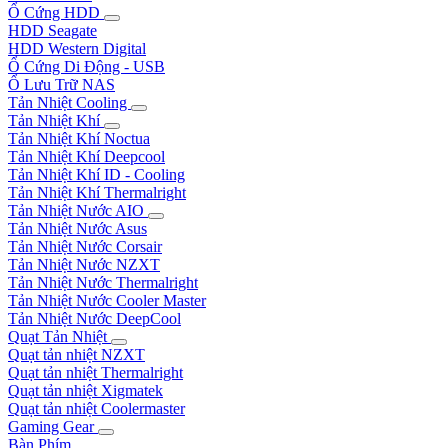
Ổ Cứng HDD
HDD Seagate
HDD Western Digital
Ổ Cứng Di Động - USB
Ổ Lưu Trữ NAS
Tản Nhiệt Cooling
Tản Nhiệt Khí
Tản Nhiệt Khí Noctua
Tản Nhiệt Khí Deepcool
Tản Nhiệt Khí ID - Cooling
Tản Nhiệt Khí Thermalright
Tản Nhiệt Nước AIO
Tản Nhiệt Nước Asus
Tản Nhiệt Nước Corsair
Tản Nhiệt Nước NZXT
Tản Nhiệt Nước Thermalright
Tản Nhiệt Nước Cooler Master
Tản Nhiệt Nước DeepCool
Quạt Tản Nhiệt
Quạt tản nhiệt NZXT
Quạt tản nhiệt Thermalright
Quạt tản nhiệt Xigmatek
Quạt tản nhiệt Coolermaster
Gaming Gear
Bàn Phím