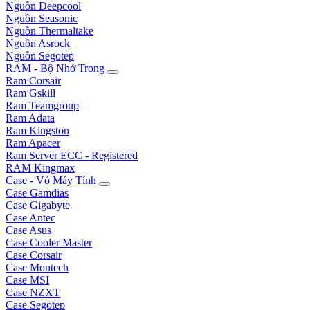
Nguồn Deepcool
Nguồn Seasonic
Nguồn Thermaltake
Nguồn Asrock
Nguồn Segotep
RAM - Bộ Nhớ Trong
Ram Corsair
Ram Gskill
Ram Teamgroup
Ram Adata
Ram Kingston
Ram Apacer
Ram Server ECC - Registered
RAM Kingmax
Case - Vỏ Máy Tính
Case Gamdias
Case Gigabyte
Case Antec
Case Asus
Case Cooler Master
Case Corsair
Case Montech
Case MSI
Case NZXT
Case Segotep