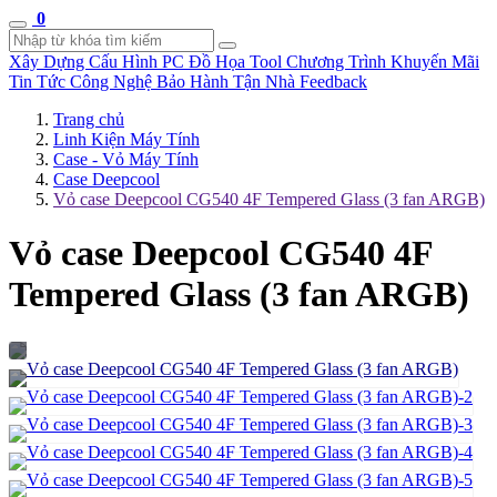
0
Xây Dựng Cấu Hình
PC Đồ Họa Tool
Chương Trình Khuyến Mãi
Tin Tức Công Nghệ
Bảo Hành Tận Nhà
Feedback
Trang chủ
Linh Kiện Máy Tính
Case - Vỏ Máy Tính
Case Deepcool
Vỏ case Deepcool CG540 4F Tempered Glass (3 fan ARGB)
Vỏ case Deepcool CG540 4F
Tempered Glass (3 fan ARGB)