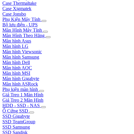
Case Thermaltake
Case Xigmatek
Case Jonsbo
Phụ Kiện Máy Tính
Bộ lưu điện - UPS
Màn Hình Máy Tính
Màn Hình Theo Hãng
Màn hình Asus
Màn hình LG
Màn hình Viewsonic
Màn hình Samsung
Màn hình Dell
Màn hình AOC
Màn hình MSI
Màn hình Gigabyte
Màn hình ASRock
Phụ kiện màn hình
Giá Treo 1 Màn Hình
Giá Treo 2 Màn Hình
HDD - SSD - NAS
Ổ Cứng SSD
SSD Gigabyte
SSD TeamGroup
SSD Samsung
SSD Sandisk