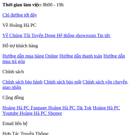
Thời gian làm việc:
8h00 - 19h
Chỉ đường tới đây
Về Hoàng Hà PC
Về Chúng Tôi
Tuyển Dụng
Hệ thống showroom
Tin tức
Hỗ trợ khách hàng
Hướng dẫn mua hàng Online
Hướng dẫn thanh toán
Hướng dẫn
mua trả góp
Chính sách
Chính sách bảo hành
Chính sách bảo mật
Chính sách vận chuyển,
giao nhận
Cộng đồng
Hoàng Hà PC Fanpage
Hoàng Hà PC Tik Tok
Hoàng Hà PC
Youtube
Hoàng Hà PC Shopee
Email liên hệ
Hợp Tác Truyền Thông: