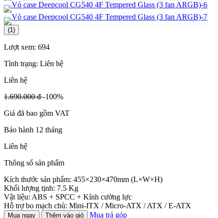
(1)
Lượt xem:
694
Tình trạng:
Liên hệ
Liên hệ
1.690.000 đ
-100%
Giá đã bao gồm VAT
Bảo hành 12 tháng
Liên hệ
Thông số sản phẩm
Kích thước sản phẩm: 455×230×470mm (L×W×H)
Khối lượng tịnh: 7.5 Kg
Vật liệu: ABS + SPCC + Kính cường lực
Hỗ trợ bo mạch chủ: Mini-ITX / Micro-ATX / ATX / E-ATX
Mua trả góp
Mua ngay
Thêm vào giỏ