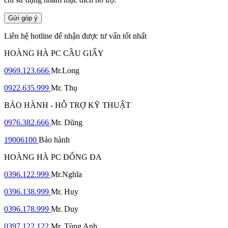
Gửi góp ý
Liên hệ hotline để nhận được tư vấn tốt nhất
HOÀNG HÀ PC CẦU GIẤY
0969.123.666
Mr.Long
0922.635.999
Mr. Thụ
BẢO HÀNH - HỖ TRỢ KỸ THUẬT
0976.382.666
Mr. Dũng
19006100
Bảo hành
HOÀNG HÀ PC ĐỐNG ĐA
0396.122.999
Mr.Nghĩa
0396.138.999
Mr. Huy
0396.178.999
Mr. Duy
0397.122.122
Mr. Tùng Anh