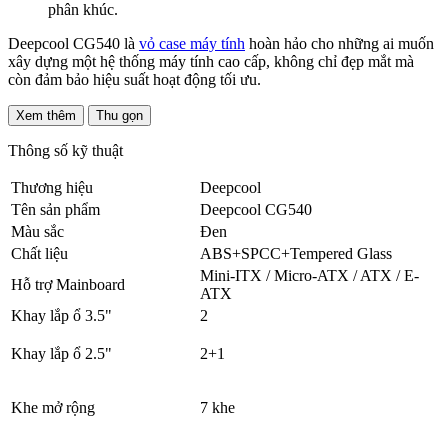
phân khúc.
Deepcool CG540 là
vỏ case máy tính
hoàn hảo cho những ai muốn
xây dựng một hệ thống máy tính cao cấp, không chỉ đẹp mắt mà
còn đảm bảo hiệu suất hoạt động tối ưu.
Xem thêm
Thu gọn
Thông số kỹ thuật
Thương hiệu
Deepcool
Tên sản phẩm
Deepcool CG540
Màu sắc
Đen
Chất liệu
ABS+SPCC+Tempered Glass
Mini-ITX / Micro-ATX / ATX / E-
Hỗ trợ Mainboard
ATX
Khay lắp ổ 3.5"
2
Khay lắp ổ 2.5"
2+1
Khe mở rộng
7 khe