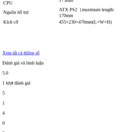
175mm
CPU
ATX PS2（maximum length:
Nguồn hỗ trợ
170mm
Kích cỡ
455×230×470mm(L×W×H)
Xem tất cả thông số
Đánh giá và bình luận
5.0
1 lượt đánh giá
5
1
4
0