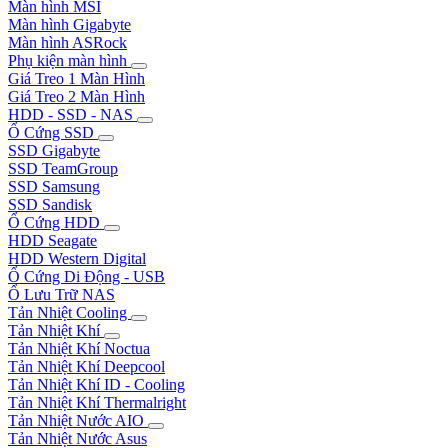
Màn hình MSI
Màn hình Gigabyte
Màn hình ASRock
Phụ kiện màn hình
Giá Treo 1 Màn Hình
Giá Treo 2 Màn Hình
HDD - SSD - NAS
Ổ Cứng SSD
SSD Gigabyte
SSD TeamGroup
SSD Samsung
SSD Sandisk
Ổ Cứng HDD
HDD Seagate
HDD Western Digital
Ổ Cứng Di Động - USB
Ổ Lưu Trữ NAS
Tản Nhiệt Cooling
Tản Nhiệt Khí
Tản Nhiệt Khí Noctua
Tản Nhiệt Khí Deepcool
Tản Nhiệt Khí ID - Cooling
Tản Nhiệt Khí Thermalright
Tản Nhiệt Nước AIO
Tản Nhiệt Nước Asus