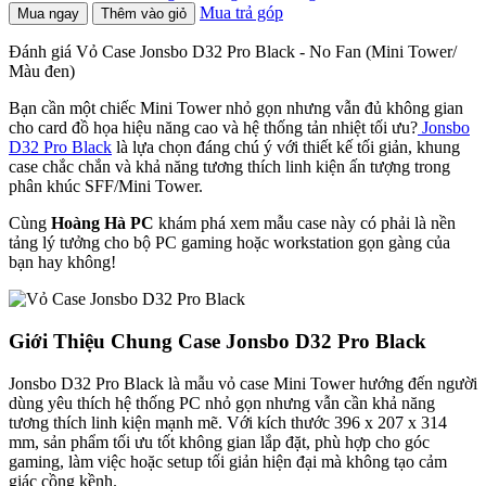
Mua trả góp
Mua ngay
Thêm vào giỏ
Đánh giá Vỏ Case Jonsbo D32 Pro Black - No Fan (Mini Tower/
Màu đen)
Bạn cần một chiếc Mini Tower nhỏ gọn nhưng vẫn đủ không gian
cho card đồ họa hiệu năng cao và hệ thống tản nhiệt tối ưu?
Jonsbo
D32 Pro Black
là lựa chọn đáng chú ý với thiết kế tối giản, khung
case chắc chắn và khả năng tương thích linh kiện ấn tượng trong
phân khúc SFF/Mini Tower.
Cùng
Hoàng Hà PC
khám phá xem mẫu case này có phải là nền
tảng lý tưởng cho bộ PC gaming hoặc workstation gọn gàng của
bạn hay không!
Giới Thiệu Chung Case Jonsbo D32 Pro Black
Jonsbo D32 Pro Black là mẫu vỏ case Mini Tower hướng đến người
dùng yêu thích hệ thống PC nhỏ gọn nhưng vẫn cần khả năng
tương thích linh kiện mạnh mẽ. Với kích thước 396 x 207 x 314
mm, sản phẩm tối ưu tốt không gian lắp đặt, phù hợp cho góc
gaming, làm việc hoặc setup tối giản hiện đại mà không tạo cảm
giác cồng kềnh.