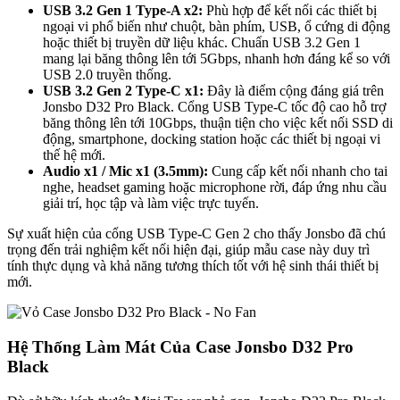
USB 3.2 Gen 1 Type-A x2:
Phù hợp để kết nối các thiết bị
ngoại vi phổ biến như chuột, bàn phím, USB, ổ cứng di động
hoặc thiết bị truyền dữ liệu khác. Chuẩn USB 3.2 Gen 1
mang lại băng thông lên tới 5Gbps, nhanh hơn đáng kể so với
USB 2.0 truyền thống.
USB 3.2 Gen 2 Type-C x1:
Đây là điểm cộng đáng giá trên
Jonsbo D32 Pro Black. Cổng USB Type-C tốc độ cao hỗ trợ
băng thông lên tới 10Gbps, thuận tiện cho việc kết nối SSD di
động, smartphone, docking station hoặc các thiết bị ngoại vi
thế hệ mới.
Audio x1 / Mic x1 (3.5mm):
Cung cấp kết nối nhanh cho tai
nghe, headset gaming hoặc microphone rời, đáp ứng nhu cầu
giải trí, học tập và làm việc trực tuyến.
Sự xuất hiện của cổng USB Type-C Gen 2 cho thấy Jonsbo đã chú
trọng đến trải nghiệm kết nối hiện đại, giúp mẫu case này duy trì
tính thực dụng và khả năng tương thích tốt với hệ sinh thái thiết bị
mới.
Hệ Thống Làm Mát Của Case Jonsbo D32 Pro
Black