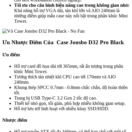
Tối ưu cho cấu hình hiệu năng cao trong không gian nhỏ:
Khả năng hỗ trợ VGA dài, tản khí lớn và AIO 240mm là
những điểm giúp mẫu case này nổi bật trong phân khúc Mini
Tower.
Ưu Nhược Điểm Của Case Jonsbo D32 Pro Black
Ưu điểm
Hỗ trợ card đồ họa dài tới 365mm, rất ấn tượng trong phân
khúc Mini Tower.
Tương thích tản nhiệt khí CPU cao tới 170mm và AIO
240mm.
Khung thép SPCC 0.7mm - 0.8mm chắc chắn, độ hoàn thiện
tốt.
Trang bị USB Type-C 3.2 Gen 2 tốc độ cao.
Thiết kế nhỏ gọn, tối giản, phù hợp nhiều không gian setup.
Hỗ trợ lưu trữ linh hoạt với nhiều khay SSD/HDD.
Nhược điểm
Hỗ trợ nguồn ATX tối đa 160mm, có thể hạn chế với một số