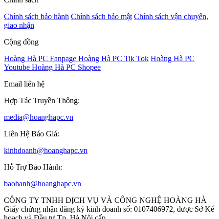
Chính sách bảo hành
Chính sách bảo mật
Chính sách vận chuyển,
giao nhận
Cộng đồng
Hoàng Hà PC Fanpage
Hoàng Hà PC Tik Tok
Hoàng Hà PC
Youtube
Hoàng Hà PC Shopee
Email liên hệ
Hợp Tác Truyền Thông:
media@hoanghapc.vn
Liên Hệ Báo Giá:
kinhdoanh@hoanghapc.vn
Hỗ Trợ Bảo Hành:
baohanh@hoanghapc.vn
CÔNG TY TNHH DỊCH VỤ VÀ CÔNG NGHỆ HOÀNG HÀ
Giấy chứng nhận đăng ký kinh doanh số: 0107406972, được Sở Kế
hoạch và Đầu tư Tp. Hà Nội cấp