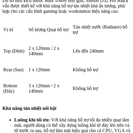
Dù sở hữu kích thước Mini Tower nhỏ gọn, Jonsbo D32 Pro Black
vẫn được thiết kế với khả năng hỗ trợ tản nhiệt khá ấn tượng, phù
hợp cho các cấu hình gaming hoặc workstation hiệu năng cao.
Tản nhiệt nước (Radiator) hỗ
Vị trí
Số lượng Quạt hỗ trợ
trợ
2 x 120mm / 2 x
Top (Đỉnh)
Lên đến 240mm
140mm
Rear (Sau)
1 x 120mm
Không hỗ trợ
Bottom
3 x 120mm / 2 x
Không hỗ trợ
(Đáy)
140mm
Khả năng tản nhiệt nổi bật
Luồng khí tối ưu:
Với khả năng hỗ trợ tối đa nhiều quạt làm
mát, người dùng có thể xây dựng luồng khí từ đáy lên trên và
từ trước ra sau, hỗ trợ làm mát hiệu quả cho cả CPU, VGA và