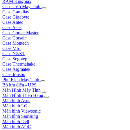
RAM Kingmax
Case - Vỏ Máy Tính
Case Gamdias
Case Gigabyte
Case Antec
Case Asus
Case Cooler Master
Case Corsair
Case Montech
Case MSI
Case NZXT
Case Segotep
Case Thermaltake
Case Xigmatek
Case Jonsbo
Phụ Kiện Máy Tính
Bộ lưu điện - UPS
Màn Hình Máy Tính
Màn Hình Theo Hãng
Màn hình Asus
Màn hình LG
Màn hình Viewsonic
Màn hình Samsung
Màn hình Dell
Màn hình AOC