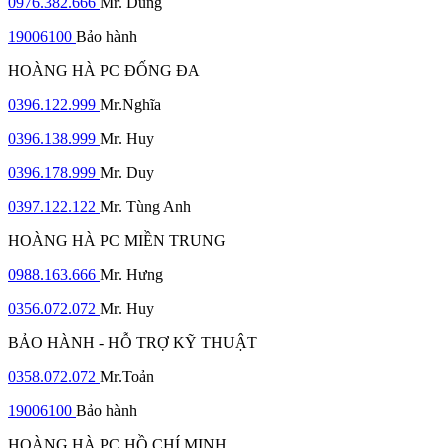
0976.382.666
Mr. Dũng
19006100
Bảo hành
HOÀNG HÀ PC ĐỐNG ĐA
0396.122.999
Mr.Nghĩa
0396.138.999
Mr. Huy
0396.178.999
Mr. Duy
0397.122.122
Mr. Tùng Anh
HOÀNG HÀ PC MIỀN TRUNG
0988.163.666
Mr. Hưng
0356.072.072
Mr. Huy
BẢO HÀNH - HỖ TRỢ KỸ THUẬT
0358.072.072
Mr.Toản
19006100
Bảo hành
HOÀNG HÀ PC HỒ CHÍ MINH