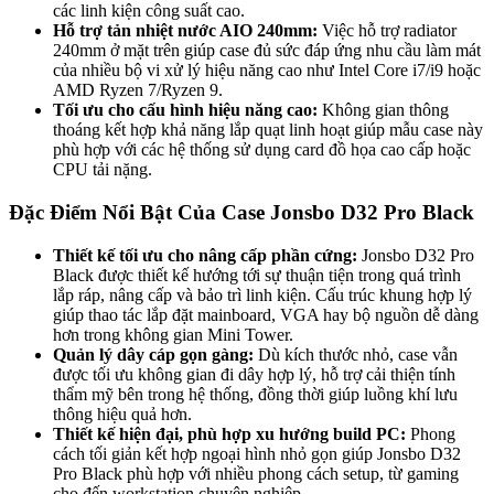
các linh kiện công suất cao.
Hỗ trợ tản nhiệt nước AIO 240mm:
Việc hỗ trợ radiator
240mm ở mặt trên giúp case đủ sức đáp ứng nhu cầu làm mát
của nhiều bộ vi xử lý hiệu năng cao như Intel Core i7/i9 hoặc
AMD Ryzen 7/Ryzen 9.
Tối ưu cho cấu hình hiệu năng cao:
Không gian thông
thoáng kết hợp khả năng lắp quạt linh hoạt giúp mẫu case này
phù hợp với các hệ thống sử dụng card đồ họa cao cấp hoặc
CPU tải nặng.
Đặc Điểm Nổi Bật Của Case Jonsbo D32 Pro Black
Thiết kế tối ưu cho nâng cấp phần cứng:
Jonsbo D32 Pro
Black được thiết kế hướng tới sự thuận tiện trong quá trình
lắp ráp, nâng cấp và bảo trì linh kiện. Cấu trúc khung hợp lý
giúp thao tác lắp đặt mainboard, VGA hay bộ nguồn dễ dàng
hơn trong không gian Mini Tower.
Quản lý dây cáp gọn gàng:
Dù kích thước nhỏ, case vẫn
được tối ưu không gian đi dây hợp lý, hỗ trợ cải thiện tính
thẩm mỹ bên trong hệ thống, đồng thời giúp luồng khí lưu
thông hiệu quả hơn.
Thiết kế hiện đại, phù hợp xu hướng build PC:
Phong
cách tối giản kết hợp ngoại hình nhỏ gọn giúp Jonsbo D32
Pro Black phù hợp với nhiều phong cách setup, từ gaming
cho đến workstation chuyên nghiệp.