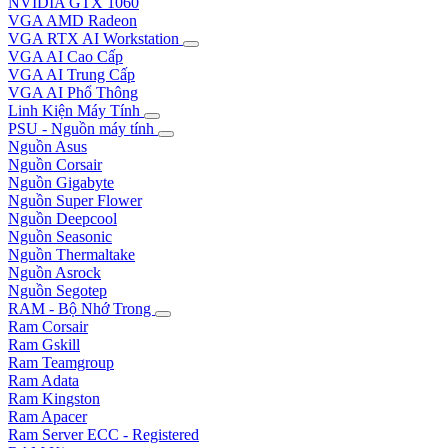
NVIDIA GTX 1060
VGA AMD Radeon
VGA RTX AI Workstation
VGA AI Cao Cấp
VGA AI Trung Cấp
VGA AI Phổ Thông
Linh Kiện Máy Tính
PSU - Nguồn máy tính
Nguồn Asus
Nguồn Corsair
Nguồn Gigabyte
Nguồn Super Flower
Nguồn Deepcool
Nguồn Seasonic
Nguồn Thermaltake
Nguồn Asrock
Nguồn Segotep
RAM - Bộ Nhớ Trong
Ram Corsair
Ram Gskill
Ram Teamgroup
Ram Adata
Ram Kingston
Ram Apacer
Ram Server ECC - Registered