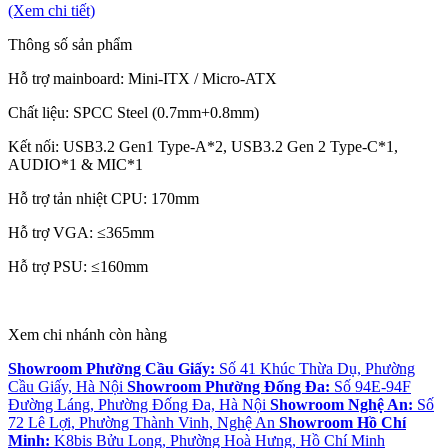
(Xem chi tiết)
Thông số sản phẩm
Hỗ trợ mainboard:
Mini-ITX / Micro-ATX
Chất liệu: SPCC Steel (0.7mm+0.8mm)
Kết nối: USB3.2 Gen1 Type-A*2, USB3.2 Gen 2 Type-C*1,
AUDIO*1 & MIC*1
Hỗ trợ tản nhiệt CPU:
170mm
Hỗ trợ VGA: ≤365mm
Hỗ trợ PSU: ≤160mm
Xem chi nhánh còn hàng
Showroom Phường Cầu Giấy:
Số 41 Khúc Thừa Dụ, Phường
Cầu Giấy, Hà Nội
Showroom Phường Đống Đa:
Số 94E-94F
Đường Láng, Phường Đống Đa, Hà Nội
Showroom Nghệ An:
Số
72 Lê Lợi, Phường Thành Vinh, Nghệ An
Showroom Hồ Chí
Minh:
K8bis Bửu Long, Phường Hoà Hưng, Hồ Chí Minh