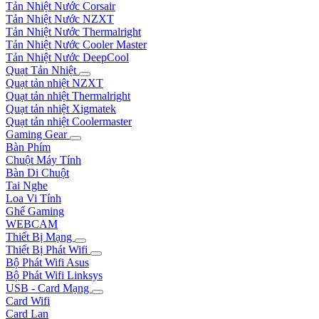
Tản Nhiệt Nước Corsair
Tản Nhiệt Nước NZXT
Tản Nhiệt Nước Thermalright
Tản Nhiệt Nước Cooler Master
Tản Nhiệt Nước DeepCool
Quạt Tản Nhiệt
Quạt tản nhiệt NZXT
Quạt tản nhiệt Thermalright
Quạt tản nhiệt Xigmatek
Quạt tản nhiệt Coolermaster
Gaming Gear
Bàn Phím
Chuột Máy Tính
Bàn Di Chuột
Tai Nghe
Loa Vi Tính
Ghế Gaming
WEBCAM
Thiết Bị Mạng
Thiết Bị Phát Wifi
Bộ Phát Wifi Asus
Bộ Phát Wifi Linksys
USB - Card Mạng
Card Wifi
Card Lan