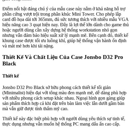
Điểm nổi bật đáng chú ý của mẫu case này nằm ở khả năng hỗ trợ
phần cứng vượt trội trong phân khúc Mini Tower. Cho phép lắp
card đồ họa dài tới 365mm, đủ sức tương thích với nhiều mẫu VGA
hiệu năng cao 3 quạt hiện nay. Đây là lợi thế lớn dành cho game thủ
hoặc người dùng cần xây dựng hệ thống workstation nhỏ gọn
nhưng vẫn đảm bảo hiệu suất xử lý mạnh mẽ. Bên cạnh đó, thiết kế
khung case được tối ưu luồng khí, giúp hệ thống vận hành ổn định
và mát mẻ hơn khi tải nặng.
Thiết Kế Và Chất Liệu Của Case Jonsbo D32 Pro
Black
Thiết kế
Jonsbo D32 Pro Black sở hữu phong cách thiết kế tối giản
(Minimalist) hiện đại với tông màu đen mạnh mẽ, dễ dàng phù hợp
với nhiều phong cách setup khác nhau. Ngoại hình gọn gàng giúp
sản phẩm thích hợp cả khi đặt trên bàn làm việc lẫn dưới gầm bàn
mà vẫn giữ được tính thẩm mỹ cao.
Thiết kế này đặc biệt phù hợp với người dùng yêu thích sự tinh tế,
thực dụng nhưng vẫn muốn hệ thống PC mang dấu ấn cao cấp.