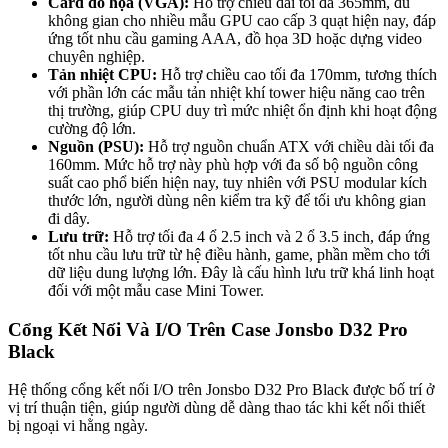
Card đồ họa (VGA):
Hỗ trợ chiều dài tối đa 365mm, đủ
không gian cho nhiều mẫu GPU cao cấp 3 quạt hiện nay, đáp
ứng tốt nhu cầu gaming AAA, đồ họa 3D hoặc dựng video
chuyên nghiệp.
Tản nhiệt CPU:
Hỗ trợ chiều cao tối đa 170mm, tương thích
với phần lớn các mẫu tản nhiệt khí tower hiệu năng cao trên
thị trường, giúp CPU duy trì mức nhiệt ổn định khi hoạt động
cường độ lớn.
Nguồn (PSU):
Hỗ trợ nguồn chuẩn ATX với chiều dài tối đa
160mm. Mức hỗ trợ này phù hợp với đa số bộ nguồn công
suất cao phổ biến hiện nay, tuy nhiên với PSU modular kích
thước lớn, người dùng nên kiểm tra kỹ để tối ưu không gian
đi dây.
Lưu trữ:
Hỗ trợ tối đa 4 ổ 2.5 inch và 2 ổ 3.5 inch, đáp ứng
tốt nhu cầu lưu trữ từ hệ điều hành, game, phần mềm cho tới
dữ liệu dung lượng lớn. Đây là cấu hình lưu trữ khá linh hoạt
đối với một mẫu case Mini Tower.
Cổng Kết Nối Và I/O Trên Case Jonsbo D32 Pro
Black
Hệ thống cổng kết nối I/O trên Jonsbo D32 Pro Black được bố trí ở
vị trí thuận tiện, giúp người dùng dễ dàng thao tác khi kết nối thiết
bị ngoại vi hằng ngày.