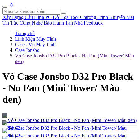
0
Xây Dựng Cấu Hình
PC Đồ Họa Tool
Chương Trình Khuyến Mãi
Tin Tức Công Nghệ
Bảo Hành Tận Nhà
Feedback
Trang chủ
Linh Kiện Máy Tính
Case - Vỏ Máy Tính
Case Jonsbo
Vỏ Case Jonsbo D32 Pro Black - No Fan (Mini Tower/ Màu
đen)
Vỏ Case Jonsbo D32 Pro Black
- No Fan (Mini Tower/ Màu
đen)