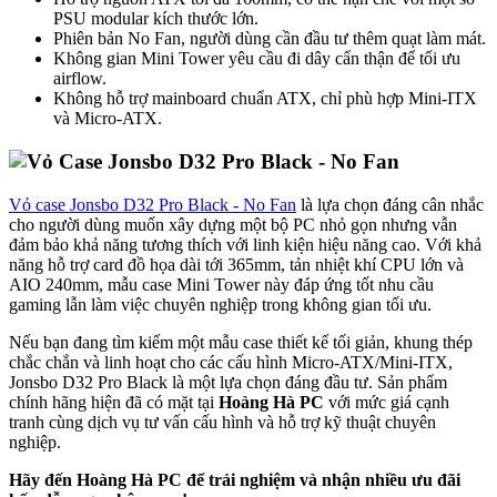
PSU modular kích thước lớn.
Phiên bản No Fan, người dùng cần đầu tư thêm quạt làm mát.
Không gian Mini Tower yêu cầu đi dây cẩn thận để tối ưu
airflow.
Không hỗ trợ mainboard chuẩn ATX, chỉ phù hợp Mini-ITX
và Micro-ATX.
Vỏ case Jonsbo D32 Pro Black - No Fan
là lựa chọn đáng cân nhắc
cho người dùng muốn xây dựng một bộ PC nhỏ gọn nhưng vẫn
đảm bảo khả năng tương thích với linh kiện hiệu năng cao. Với khả
năng hỗ trợ card đồ họa dài tới 365mm, tản nhiệt khí CPU lớn và
AIO 240mm, mẫu case Mini Tower này đáp ứng tốt nhu cầu
gaming lẫn làm việc chuyên nghiệp trong không gian tối ưu.
Nếu bạn đang tìm kiếm một mẫu case thiết kế tối giản, khung thép
chắc chắn và linh hoạt cho các cấu hình Micro-ATX/Mini-ITX,
Jonsbo D32 Pro Black là một lựa chọn đáng đầu tư. Sản phẩm
chính hãng hiện đã có mặt tại
Hoàng Hà PC
với mức giá cạnh
tranh cùng dịch vụ tư vấn cấu hình và hỗ trợ kỹ thuật chuyên
nghiệp.
Hãy đến Hoàng Hà PC để trải nghiệm và nhận nhiều ưu đãi