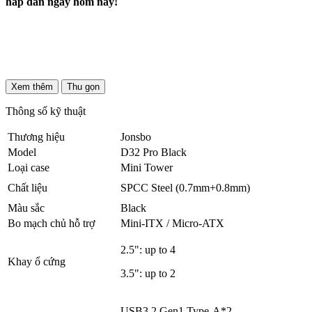
hấp dẫn ngay hôm nay!
Xem thêm
Thu gọn
Thông số kỹ thuật
Thương hiệu
Jonsbo
Model
D32 Pro Black
Loại case
Mini Tower
Chất liệu
SPCC Steel (0.7mm+0.8mm)
Màu sắc
Black
Bo mạch chủ hỗ trợ
Mini-ITX / Micro-ATX
2.5": up to 4
Khay ổ cứng
3.5": up to 2
USB3.2 Gen1 Type-A*2